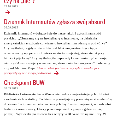
czy na „nie”?
03.10.2015
Dziennik Internautów zgłasza swój absurd
08.09.2015
Dziennik Internautów dołączył się do naszej akcji i zgłosił nam swój
przykład: „Oburzamy się na inwigilację w internecie, na działania
amerykańskich służb, ale co wiemy o inwigilacji na własnym podwórku?
Czy myślałeś, że gdy stoisz sobie pod blokiem, możesz być ciągle
obserwowany np. przez człowieka ze straży miejskiej, który siedzi przy
biurku i pije kawę? Czy myślałeś, ile naprawdę kamer może być w Twojej
okolicy? A może spojrzysz na mapkę, która może to ukazywać?”. Polecamy
artykuł Marcina Maja:
Ktoś nasikał pod kamerą, czyli inwigilacja z
perspektywy własnego podwórka
.
Checkpoint BUW
08.09.2015
Biblioteka Uniwersytecka w Warszawie. Jedna z najważniejszych bibliotek
akademickich w stolicy. Codziennie przewijają się przez nią setki studentów,
doktorantów i pracowników naukowych. Są również pasjonaci, samodzielni
badacze i warszawiacy, którzy poszukują niedostępnych gdzie indziej
pozycji. Wycieczka po mieście bez wizyty w BUW-ie też się nie liczy. W