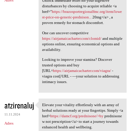
Adres
Unlock immediate relief for your digestive
disturbances by choosing to acquire reliable <a
href="
https://brazosportregionalfmc.org/item/lowe
st-price-on-generic-prednison...
20mg</a> , a
proven remedy for stomach discomfort.
One can uncover competitive
https://airjamaicacharter.com/clomid/
and multiple
options online, ensuring economical options and
availability.
Looking to improve your stamina? Discover
trusted options and buy
[URL=
https://airjamaicacharter.com/viagra/
-
viagra cost[/URL - —your solution to addressing
intimacy issues.
atzirenaluj
Elevate your vitality effortlessly with an array of
Elevate your vitality
herbal solutions ready at your fingertips. Simply <a
11.11.2024
href=
https://damcf.org/prednisone/>by
prednisone
w not prescription</a> to start a journey towards
Adres
enhanced health and wellbeing.