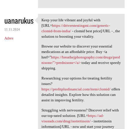
uanarukus
Keep your life vibrant and joyful with
Keep your life vibrant and
[URL=
https://driverstestingmi.com/generic-
11.11.2024
clomid-from-india/
- clomid best price[/URL - , the
solution to boosting your vitality.
Adres
Browse our website to discover your essential
medications at an affordable price. Buy <a
href="
https://breathejphotography.com/drugs/pred
nisone/">prednisone</a>
today and receive speedy
shipping.
Researching your options for treating fertility
issues?
https://profitplusfinancial.com/item/clomid/
offers
detailed insights. Explore how this solution can
assist in improving fertility.
Struggling with nervousness? Discover relief with
our top-rated solution. [URL=
https://ad-
visorads.com/drug/isotretinoin/
- isotretinoin
information[/URL - now and start your journey