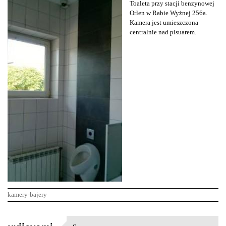
Toaleta przy stacji benzynowej
Orlen w Rabie Wyżnej 256a.
Kamera jest umieszczona
centralnie nad pisuarem.
kamery-bajery
K