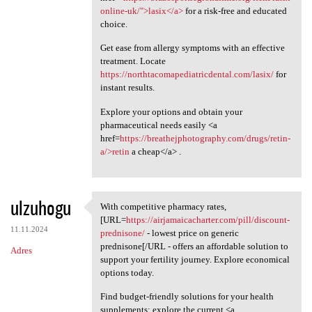
online-uk/">lasix</a>
for a risk-free and educated
choice.
Get ease from allergy symptoms with an effective
treatment. Locate
https://northtacomapediatricdental.com/lasix/
for
instant results.
Explore your options and obtain your
pharmaceutical needs easily <a
href=
https://breathejphotography.com/drugs/retin-
a/>retin
a cheap</a> .
ulzuhogu
With competitive pharmacy rates,
With competitive pharmacy
[URL=
https://airjamaicacharter.com/pill/discount-
11.11.2024
prednisone/
- lowest price on generic
prednisone[/URL - offers an affordable solution to
Adres
support your fertility journey. Explore economical
options today.
Find budget-friendly solutions for your health
supplements; explore the current <a