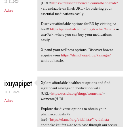
11.11.2024
[URL=
https://frankfortamerican.com/albendazole/
- albendazole on line[/URL - for ordering your
Adres
essential medications easily.
Discover affordable options for ED by visiting <a
href="
https://jomsabah.com/drugs/cialis/">cialis
in
usa</a> , where you can buy your medications
easily.
X-pand your wellness options: Discover how to
acquire your
https://damcf.org/drug/kamagra/
without hassle.
ixuyapipet
Xplore affordable healthcare options and find
Xplore affordable healthcare
significant savings on medication with
11.11.2024
[URL=
https://csicls.org/drugs/womenra/
-
womenra[/URL - .
Adres
Explore the diverse options to obtain your
pharmaceuticals <a
href="
https://damcf.org/vidalista/">vidalista
apotheke kaufen</a> with ease through our secure