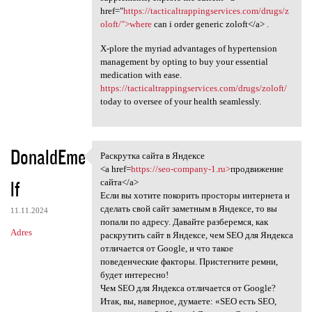
href="
https://tacticaltrappingservices.com/drugs/z
oloft/">where
can i order generic zoloft</a> .
X-plore the myriad advantages of hypertension
management by opting to buy your essential
medication with ease.
https://tacticaltrappingservices.com/drugs/zoloft/
today to oversee of your health seamlessly.
DonaldEme
Раскрутка сайта в Яндексе
Раскрутка сайта в Яндексе
<a href=
https://seo-company-1.ru>
продвижение
lf
сайта</a>
Если вы хотите покорить просторы интернета и
сделать свой сайт заметным в Яндексе, то вы
11.11.2024
попали по адресу. Давайте разберемся, как
Adres
раскрутить сайт в Яндексе, чем SEO для Яндекса
отличается от Google, и что такое
поведенческие факторы. Пристегните ремни,
будет интересно!
Чем SEO для Яндекса отличается от Google?
Итак, вы, наверное, думаете: «SEO есть SEO,