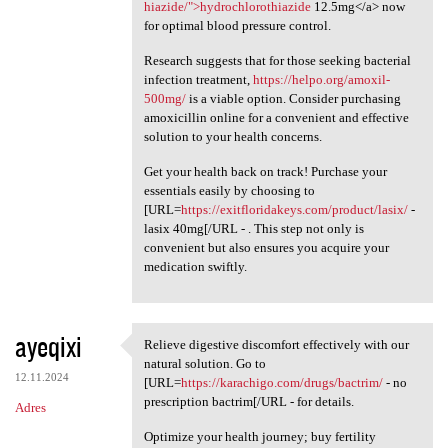
hiazide/">hydrochlorothiazide
12.5mg</a> now
for optimal blood pressure control.
Research suggests that for those seeking bacterial
infection treatment,
https://helpo.org/amoxil-
500mg/
is a viable option. Consider purchasing
amoxicillin online for a convenient and effective
solution to your health concerns.
Get your health back on track! Purchase your
essentials easily by choosing to
[URL=
https://exitfloridakeys.com/product/lasix/
-
lasix 40mg[/URL - . This step not only is
convenient but also ensures you acquire your
medication swiftly.
ayeqixi
Relieve digestive discomfort effectively with our
Relieve digestive discomfort
natural solution. Go to
12.11.2024
[URL=
https://karachigo.com/drugs/bactrim/
- no
prescription bactrim[/URL - for details.
Adres
Optimize your health journey; buy fertility