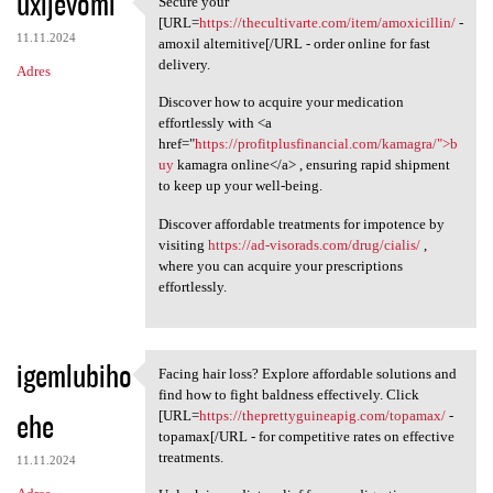
uxijevomi
Secure your
Secure your [URL=https:/
o
[URL=
https://thecultivarte.com/item/amoxicillin/
-
11.11.2024
m
amoxil alternitive[/URL - order online for fast
delivery.
Adres
e
Discover how to acquire your medication
n
effortlessly with <a
t
href="
https://profitplusfinancial.com/kamagra/">b
uy
kamagra online</a> , ensuring rapid shipment
a
to keep up your well-being.
r
Discover affordable treatments for impotence by
z
visiting
https://ad-visorads.com/drug/cialis/
,
e
where you can acquire your prescriptions
effortlessly.
igemlubiho
Facing hair loss? Explore affordable solutions and
Facing hair loss? Explore
find how to fight baldness effectively. Click
ehe
[URL=
https://theprettyguineapig.com/topamax/
-
topamax[/URL - for competitive rates on effective
treatments.
11.11.2024