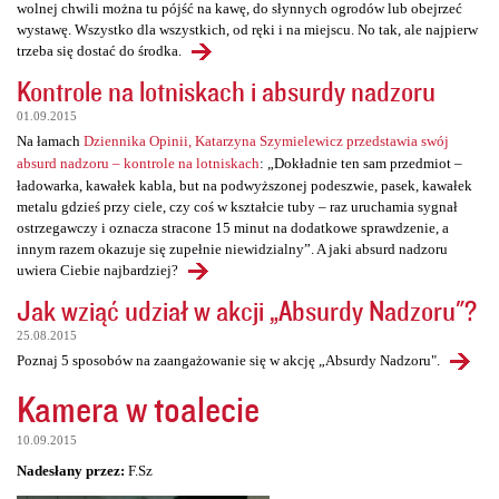
wolnej chwili można tu pójść na kawę, do słynnych ogrodów lub obejrzeć
wystawę. Wszystko dla wszystkich, od ręki i na miejscu. No tak, ale najpierw
trzeba się dostać do środka.
Kontrole na lotniskach i absurdy nadzoru
01.09.2015
Na łamach
Dziennika Opinii, Katarzyna Szymielewicz przedstawia swój
absurd nadzoru – kontrole na lotniskach
: „Dokładnie ten sam przedmiot –
ładowarka, kawałek kabla, but na podwyższonej podeszwie, pasek, kawałek
metalu gdzieś przy ciele, czy coś w kształcie tuby – raz uruchamia sygnał
ostrzegawczy i oznacza stracone 15 minut na dodatkowe sprawdzenie, a
innym razem okazuje się zupełnie niewidzialny”. A jaki absurd nadzoru
uwiera Ciebie najbardziej?
Jak wziąć udział w akcji „Absurdy Nadzoru"?
25.08.2015
Poznaj 5 sposobów na zaangażowanie się w akcję „Absurdy Nadzoru".
Kamera w toalecie
10.09.2015
Nadesłany przez:
F.Sz