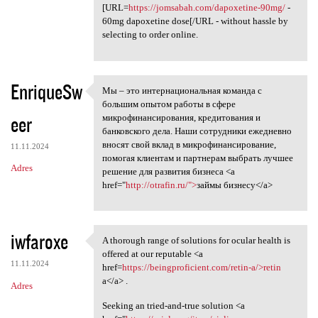
[URL=
https://jomsabah.com/dapoxetine-90mg/
-
60mg dapoxetine dose[/URL - without hassle by
selecting to order online.
EnriqueSw
Мы – это интернациональная команда с
Мы – это интернациональная
большим опытом работы в сфере
eer
микрофинансирования, кредитования и
банковского дела. Наши сотрудники ежедневно
вносят свой вклад в микрофинансирование,
11.11.2024
помогая клиентам и партнерам выбрать лучшее
Adres
решение для развития бизнеса <a
href="
http://otrafin.ru/">
займы бизнесу</a>
iwfaroxe
A thorough range of solutions for ocular health is
A thorough range of solutions
offered at our reputable <a
11.11.2024
href=
https://beingproficient.com/retin-a/>retin
a</a> .
Adres
Seeking an tried-and-true solution <a