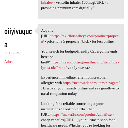
inhaler/
- ventolin inhaler 100mcg[/URL - ,
providing premium care digitally."
oiiyivuquc
Acquire
Acquire [URL=https:/
[URL=
https://exitfloridakeys.com/product/propeci
a
a/
- price for a 5 propecia[/URL - for less online.
Your search for budget-friendly Cabergoline ends
11.11.2024
here: <a
Adres
href="
https://brazosportregionalfmc.org/item/buy-
lyrica-uk/">kauf
von lyrica</a> .
Experience immediate relief from seasonal
allergies with
https://ucnewark.com/item/nizagara/
. Discover your remedy online and say goodbye to
nasal congestion today.
Looking for a reliable source to get your
medications? Look no further than
[URL=
https://maker2u.com/product/zanaflex/
-
cheap zanaflex[/URL - , your ultimate shop for all
healthcare needs. Whether you're looking for