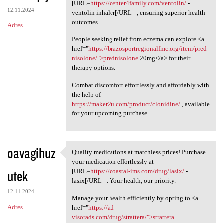
Please consider the option to
[URL=
https://center4family.com/ventolin/
-
12.11.2024
ventolin inhaler[/URL - , ensuring superior health
outcomes.
Adres
People seeking relief from eczema can explore <a
href="
https://brazosportregionalfmc.org/item/pred
nisolone/">prednisolone
20mg</a> for their
therapy options.
Combat discomfort effortlessly and affordably with
the help of
https://maker2u.com/product/clonidine/
, available
for your upcoming purchase.
oavagihuz
Quality medications at matchless prices! Purchase
Quality medications at
your medication effortlessly at
utek
[URL=
https://coastal-ims.com/drug/lasix/
-
lasix[/URL - . Your health, our priority.
12.11.2024
Manage your health efficiently by opting to <a
Adres
href="
https://ad-
visorads.com/drug/strattera/">strattera