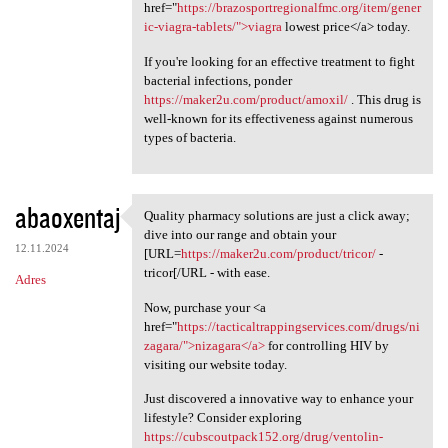
href="
https://brazosportregionalfmc.org/item/gener
ic-viagra-tablets/">viagra
lowest price</a> today.
If you're looking for an effective treatment to fight
bacterial infections, ponder
https://maker2u.com/product/amoxil/
. This drug is
well-known for its effectiveness against numerous
types of bacteria.
abaoxentaj
Quality pharmacy solutions are just a click away;
Quality pharmacy solutions
dive into our range and obtain your
12.11.2024
[URL=
https://maker2u.com/product/tricor/
-
tricor[/URL - with ease.
Adres
Now, purchase your <a
href="
https://tacticaltrappingservices.com/drugs/ni
zagara/">nizagara</a>
for controlling HIV by
visiting our website today.
Just discovered a innovative way to enhance your
lifestyle? Consider exploring
https://cubscoutpack152.org/drug/ventolin-