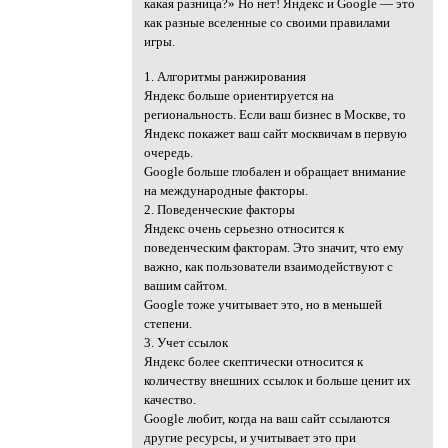
какая разница?» Но нет! Яндекс и Google — это
как разные вселенные со своими правилами
игры.
1. Алгоритмы ранжирования
Яндекс больше ориентируется на
региональность. Если ваш бизнес в Москве, то
Яндекс покажет ваш сайт москвичам в первую
очередь.
Google больше глобален и обращает внимание
на международные факторы.
2. Поведенческие факторы
Яндекс очень серьезно относится к
поведенческим факторам. Это значит, что ему
важно, как пользователи взаимодействуют с
вашим сайтом.
Google тоже учитывает это, но в меньшей
степени.
3. Учет ссылок
Яндекс более скептически относится к
количеству внешних ссылок и больше ценит их
качество.
Google любит, когда на ваш сайт ссылаются
другие ресурсы, и учитывает это при