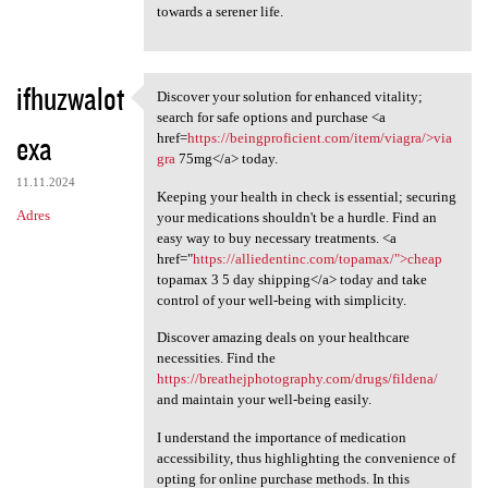
towards a serener life.
ifhuzwalot
Discover your solution for enhanced vitality;
Discover your solution for
search for safe options and purchase <a
exa
href=
https://beingproficient.com/item/viagra/>via
gra
75mg</a> today.
11.11.2024
Keeping your health in check is essential; securing
Adres
your medications shouldn't be a hurdle. Find an
easy way to buy necessary treatments. <a
href="
https://alliedentinc.com/topamax/">cheap
topamax 3 5 day shipping</a> today and take
control of your well-being with simplicity.
Discover amazing deals on your healthcare
necessities. Find the
https://breathejphotography.com/drugs/fildena/
and maintain your well-being easily.
I understand the importance of medication
accessibility, thus highlighting the convenience of
opting for online purchase methods. In this