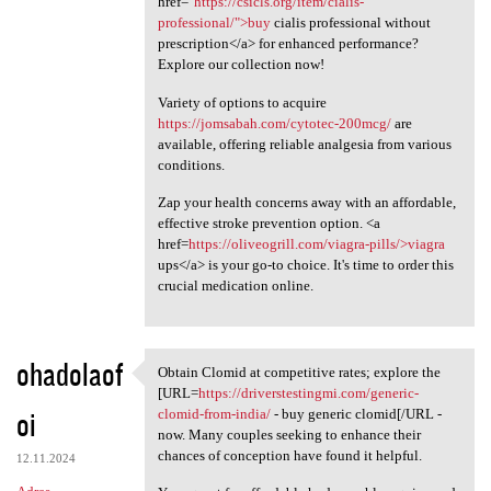
href="
https://csicls.org/item/cialis-
professional/">buy
cialis professional without
prescription</a> for enhanced performance?
Explore our collection now!
Variety of options to acquire
https://jomsabah.com/cytotec-200mcg/
are
available, offering reliable analgesia from various
conditions.
Zap your health concerns away with an affordable,
effective stroke prevention option. <a
href=
https://oliveogrill.com/viagra-pills/>viagra
ups</a> is your go-to choice. It's time to order this
crucial medication online.
ohadolaof
Obtain Clomid at competitive rates; explore the
Obtain Clomid at competitive
[URL=
https://driverstestingmi.com/generic-
oi
clomid-from-india/
- buy generic clomid[/URL -
now. Many couples seeking to enhance their
chances of conception have found it helpful.
12.11.2024