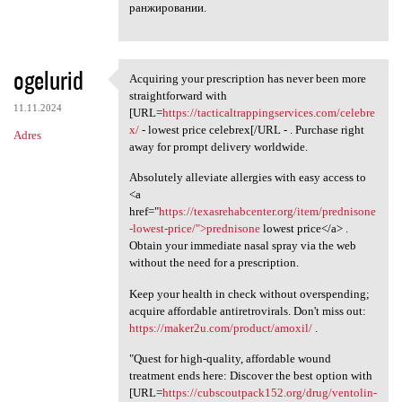
ранжировании.
ogelurid
Acquiring your prescription has never been more
Acquiring your prescription
straightforward with
11.11.2024
[URL=
https://tacticaltrappingservices.com/celebre
x/
- lowest price celebrex[/URL - . Purchase right
Adres
away for prompt delivery worldwide.
Absolutely alleviate allergies with easy access to
<a
href="
https://texasrehabcenter.org/item/prednisone
-lowest-price/">prednisone
lowest price</a> .
Obtain your immediate nasal spray via the web
without the need for a prescription.
Keep your health in check without overspending;
acquire affordable antiretrovirals. Don't miss out:
https://maker2u.com/product/amoxil/
.
"Quest for high-quality, affordable wound
treatment ends here: Discover the best option with
[URL=
https://cubscoutpack152.org/drug/ventolin-