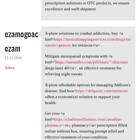
prescription solutions or OTC products, we ensure
excellence and swift shipment.
ezamogoac
X-plore solutions to combat addiction; buy <a
X-plore solutions to combat
href=
https://tacticaltrappingservices.com/drugs/tre
ezam
tinoin/>generic
for tretinoin</a> .
Mitigate menopausal symptoms with <a
11.11.2024
href="
https://mnsmiles.com/pill/lasix/">discount
Adres
drugs lasix 40</a> , an effective treatment for
relieving night sweats.
X-plore affordable options for managing Addison's
disease; find how
https://shilpaotc.com/tretinoin/
offers a economical solution to support your
health.
Get your <a
href=
https://charlotteelliottinc.com/canadian-
pharmacy/>sky
pharmacy</a> prescription filled
online without fuss, ensuring prompt relief and
effective treatment of your condition.