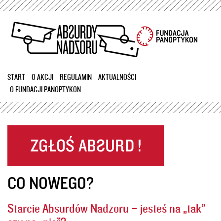
Przejdź
do
treści
START
O AKCJI
REGULAMIN
AKTUALNOŚCI
O FUNDACJI PANOPTYKON
CO NOWEGO?
Starcie Absurdów Nadzoru – jesteś na „tak”