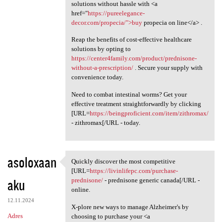
solutions without hassle with <a
href="
https://pureelegance-
decor.com/propecia/">buy
propecia on line</a> .
Reap the benefits of cost-effective healthcare
solutions by opting to
https://center4family.com/product/prednisone-
without-a-prescription/
. Secure your supply with
convenience today.
Need to combat intestinal worms? Get your
effective treatment straightforwardly by clicking
[URL=
https://beingproficient.com/item/zithromax/
- zithromax[/URL - today.
asoloxaan
Quickly discover the most competitive
Quickly discover the most
[URL=
https://livinlifepc.com/purchase-
aku
prednisone/
- prednisone generic canada[/URL -
online.
12.11.2024
X-plore new ways to manage Alzheimer's by
Adres
choosing to purchase your <a