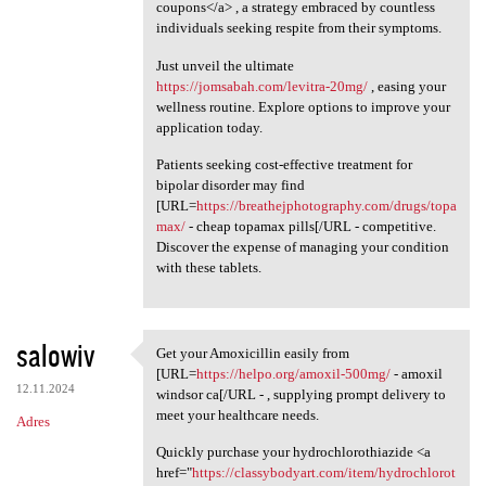
coupons</a> , a strategy embraced by countless
individuals seeking respite from their symptoms.
Just unveil the ultimate
https://jomsabah.com/levitra-20mg/
, easing your
wellness routine. Explore options to improve your
application today.
Patients seeking cost-effective treatment for
bipolar disorder may find
[URL=
https://breathejphotography.com/drugs/topa
max/
- cheap topamax pills[/URL - competitive.
Discover the expense of managing your condition
with these tablets.
salowiv
Get your Amoxicillin easily from
Get your Amoxicillin easily
[URL=
https://helpo.org/amoxil-500mg/
- amoxil
12.11.2024
windsor ca[/URL - , supplying prompt delivery to
meet your healthcare needs.
Adres
Quickly purchase your hydrochlorothiazide <a
href="
https://classybodyart.com/item/hydrochlorot