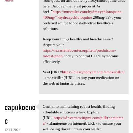
Adres
Your quest for affordable hydroxychloroquine ends
here. Discover the latest prices at <a
href="
https://mnsmiles.com/hydroxychloroquine-
400mg/">hydroxychloroquine
200mg</a> , your
preferred source for cost-effective healthcare
solutions.
Keep your lungs healthy and breathe easier!
Acquire your
https://texasrehabcenter.org/item/prednisone-
lowest-price/
today to control COPD symptoms
effectively.
Visit [URL=
https://classybodyart.com/amoxicillin/
- amoxicillin[/URL - to buy your medication on
the web at fantastic prices.
eapukoeno
Central to maintaining robust health, finding
Central to maintaining robust
affordable solutions is key. Explore
c
[URL=
https://driverstestingmi.com/pill/triamteren
e/
- triamterene on internet[/URL - to ensure your
well-being doesn’t drain your wallet.
12.11.2024