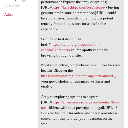
Looking for an affordable
performance? Explore the array of options;
11.11.2024
[URL=
https://karachigo.com/prednisone/
- buying
genuine prednisone no procription[/URL - could
Adres
be your answer. Consider obtaining this potent
remedy from online stores for a hassle-free
experience.
Secure the best deal on <a
href="
https://helpo.org/propecia-from-
canada/">propecia
kaufen apotheke</a> by
browsing through our site.
Need an effective, comprehensive solution for your
health? Discover the
https://brazosportregionalfmc.org/item/amoxil/
,
your go-to choice for enhanced wellness and
vitality.
Are you exploring options to acquire
[URL=
https://americanazachary.com/product/filde
na/
- fildena without a prescription legal[/URL - ?
Look no further! Our online pharmacy provides a
convenient way to order your treatment on the
web.