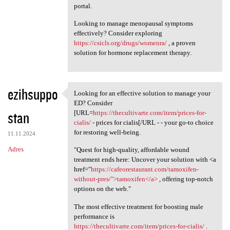
portal.
Looking to manage menopausal symptoms
effectively? Consider exploring
https://csicls.org/drugs/womenra/
, a proven
solution for hormone replacement therapy.
ezihsuppo
Looking for an effective solution to manage your
Looking for an effective
ED? Consider
stan
[URL=
https://thecultivarte.com/item/prices-for-
cialis/
- prices for cialis[/URL - - your go-to choice
for restoring well-being.
11.11.2024
Adres
"Quest for high-quality, affordable wound
treatment ends here: Uncover your solution with <a
href="
https://cafeorestaurant.com/tamoxifen-
without-pres/">tamoxifen</a>
, offering top-notch
options on the web."
The most effective treatment for boosting male
performance is
https://thecultivarte.com/item/prices-for-cialis/
.