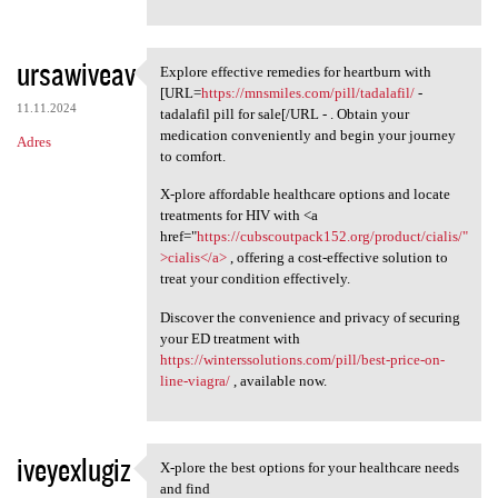
ursawiveav
Explore effective remedies for heartburn with
Explore effective remedies
[URL=
https://mnsmiles.com/pill/tadalafil/
-
11.11.2024
tadalafil pill for sale[/URL - . Obtain your
medication conveniently and begin your journey
Adres
to comfort.
X-plore affordable healthcare options and locate
treatments for HIV with <a
href="
https://cubscoutpack152.org/product/cialis/"
>cialis</a>
, offering a cost-effective solution to
treat your condition effectively.
Discover the convenience and privacy of securing
your ED treatment with
https://winterssolutions.com/pill/best-price-on-
line-viagra/
, available now.
iveyexlugiz
X-plore the best options for your healthcare needs
X-plore the best options for
and find