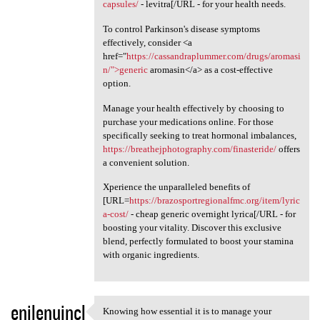
capsules/
- levitra[/URL - for your health needs.
To control Parkinson's disease symptoms
effectively, consider <a
href="
https://cassandraplummer.com/drugs/aromasi
n/">generic
aromasin</a> as a cost-effective
option.
Manage your health effectively by choosing to
purchase your medications online. For those
specifically seeking to treat hormonal imbalances,
https://breathejphotography.com/finasteride/
offers
a convenient solution.
Xperience the unparalleled benefits of
[URL=
https://brazosportregionalfmc.org/item/lyric
a-cost/
- cheap generic overnight lyrica[/URL - for
boosting your vitality. Discover this exclusive
blend, perfectly formulated to boost your stamina
with organic ingredients.
enilenujncl
Knowing how essential it is to manage your