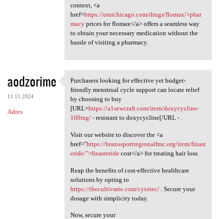
context, <a
href=
https://umichicago.com/drugs/flomax/>phar
macy
prices for flomax</a> offers a seamless way
to obtain your necessary medication without the
hassle of visiting a pharmacy.
aodzorime
Purchasers looking for effective yet budget-
Purchasers looking for
friendly menstrual cycle support can locate relief
11.11.2024
by choosing to buy
[URL=
https://a1sewcraft.com/item/doxycycline-
Adres
100mg/
- resistant to doxycycline[/URL - .
Visit our website to discover the <a
href="
https://brazosportregionalfmc.org/item/finast
eride/">finasteride
cost</a> for treating hair loss.
Reap the benefits of cost-effective healthcare
solutions by opting to
https://thecultivarte.com/cytotec/
. Secure your
dosage with simplicity today.
Now, secure your