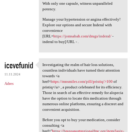
With only one capsule, witness unparalleled
potency.
Manage your hypertension or angina effectively!
Explore our options and secure Inderal with
convenience
[URL=
https://jomsabah.com/drugs/inderal/
-
inderal to buy[/URL - .
icevefunid
Investigating the realm of hair loss solutions,
Investigating the realm of
countless individuals have turned their attention
11.11.2024
towards <a
href=
https://mnsmiles.com/pill/pristiq/>100
of
Adres
pristiq</a> , a product celebrated for its efficiency.
Those in search of an effective remedy for alopecia
have the option to locate this medication through
numerous online platforms, ensuring a discreet and
convenient acquisition.
Before you opt to buy your medication, consider
consulting <a
href="
https://brazosportregionalfmc.org/item/lasix-