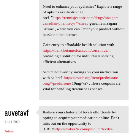
Need to enhance your eyelashes? Explore a range
of options available at <a
href="
https://tennisjeannie.com/drugs/nizagara-
canadian-pharmacy/">cheap
genuine nizagara
uk</a> , where you can Order your product without
hassle on the internet.
Gain entry to affordable health solution with
https://frankfortamerican.com/torsemide/
,
providing a solution for individuals seeking
efficient alternatives.
Secure noteworthy savings on your medication
with <a href=
https://csicls.org/item/prednisone-
5mg/>prednisone
10mg</a> . These coupons are
vital for handling treatment expenses.
auvetavf
Reduce your cholesterol levels effortlessly by
Reduce your cholesterol
opting to acquire your medication online. Don't
11.11.2024
miss out on the opportunity to
[URL=
https://maker2u.com/product/levitra-
Adres