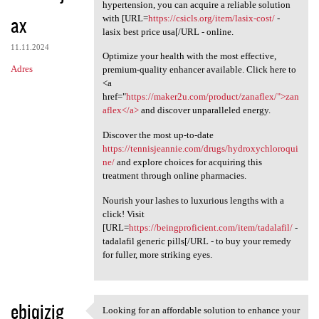
Knowing how essential it is
hypertension, you can acquire a reliable solution
ax
with [URL=
https://csicls.org/item/lasix-cost/
-
lasix best price usa[/URL - online.
11.11.2024
Optimize your health with the most effective,
Adres
premium-quality enhancer available. Click here to
<a
href="
https://maker2u.com/product/zanaflex/">zan
aflex</a>
and discover unparalleled energy.
Discover the most up-to-date
https://tennisjeannie.com/drugs/hydroxychloroqui
ne/
and explore choices for acquiring this
treatment through online pharmacies.
Nourish your lashes to luxurious lengths with a
click! Visit
[URL=
https://beingproficient.com/item/tadalafil/
-
tadalafil generic pills[/URL - to buy your remedy
for fuller, more striking eyes.
ebiqizig
Looking for an affordable solution to enhance your