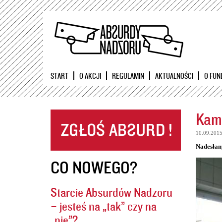
START
O AKCJI
REGULAMIN
AKTUALNOŚCI
O FUN
Kame
10.09.201
Nadesłan
CO NOWEGO?
Starcie Absurdów Nadzoru
– jesteś na „tak” czy na
„nie”?