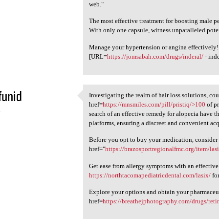
web."
The most effective treatment for boosting male p
With only one capsule, witness unparalleled pote
Manage your hypertension or angina effectively!
[URL=
https://jomsabah.com/drugs/inderal/
- ind
funid
Investigating the realm of hair loss solutions, co
Investigating the realm of
href=
https://mnsmiles.com/pill/pristiq/>100
of pr
4
search of an effective remedy for alopecia have 
platforms, ensuring a discreet and convenient acq
Before you opt to buy your medication, consider
href="
https://brazosportregionalfmc.org/item/las
Get ease from allergy symptoms with an effective
https://northtacomapediatricdental.com/lasix/
for
Explore your options and obtain your pharmaceut
href=
https://breathejphotography.com/drugs/retin