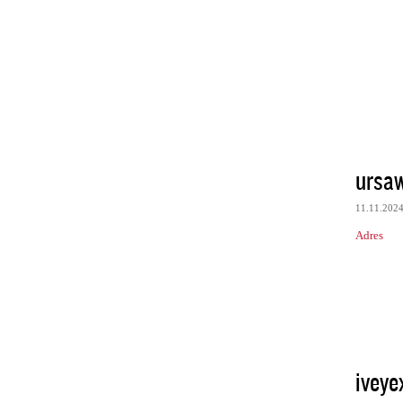
ursaw
11.11.202
Adres
iveye