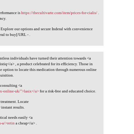
erformance is
https://thecultivarte.com/item/prices-for-cialis/
.
ncy.
 Explore our options and secure Inderal with convenience
eral to buy[/URL - .
untless individuals have turned their attention towards <a
istiq</a> , a product celebrated for its efficiency. Those in
the option to locate this medication through numerous online
uisition.
 consulting <a
ix-online-uk/">lasix</a>
for a risk-free and educated choice.
 treatment. Locate
 instant results.
ical needs easily <a
-a/>retin
a cheap</a> .