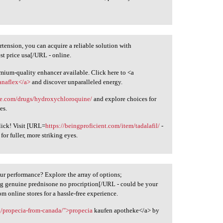
tension, you can acquire a reliable solution with
est price usa[/URL - online.
emium-quality enhancer available. Click here to <a
anaflex</a>
and discover unparalleled energy.
nie.com/drugs/hydroxychloroquine/
and explore choices for
es.
lick! Visit [URL=
https://beingproficient.com/item/tadalafil/
-
for fuller, more striking eyes.
ur performance? Explore the array of options;
g genuine prednisone no procription[/URL - could be your
m online stores for a hassle-free experience.
rg/propecia-from-canada/">propecia
kaufen apotheke</a> by