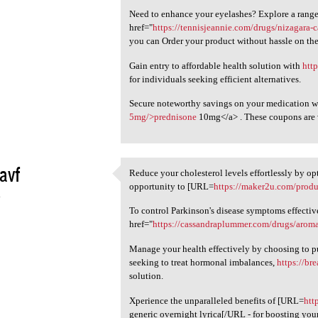
Need to enhance your eyelashes? Explore a range 
href="
https://tennisjeannie.com/drugs/nizagara
you can Order your product without hassle on the
Gain entry to affordable health solution with
htt
for individuals seeking efficient alternatives.
Secure noteworthy savings on your medication w
5mg/>prednisone
10mg</a> . These coupons are v
avf
Reduce your cholesterol levels effortlessly by op
Reduce your cholesterol
opportunity to [URL=
https://maker2u.com/produc
4
To control Parkinson's disease symptoms effectiv
href="
https://cassandraplummer.com/drugs/aroma
Manage your health effectively by choosing to pu
seeking to treat hormonal imbalances,
https://br
solution.
Xperience the unparalleled benefits of [URL=
htt
generic overnight lyrica[/URL - for boosting your