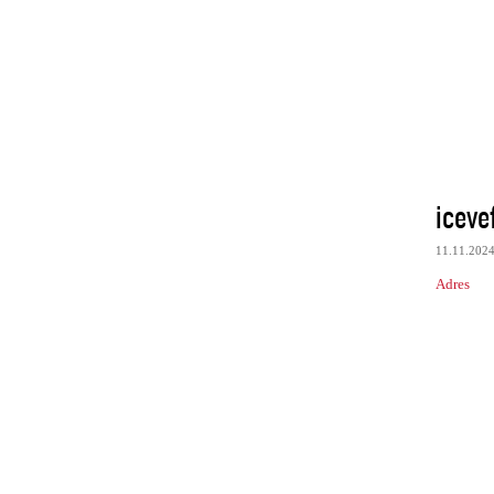
iceve
11.11.202
Adres