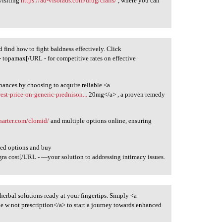
visiting
https://ad-visorads.com/drug/cialis/
, where you can
d find how to fight baldness effectively. Click
- topamax[/URL - for competitive rates on effective
rbances by choosing to acquire reliable <a
est-price-on-generic-prednison...
20mg</a> , a proven remedy
charter.com/clomid/
and multiple options online, ensuring
ted options and buy
gra cost[/URL - —your solution to addressing intimacy issues.
f herbal solutions ready at your fingertips. Simply <a
 w not prescription</a> to start a journey towards enhanced