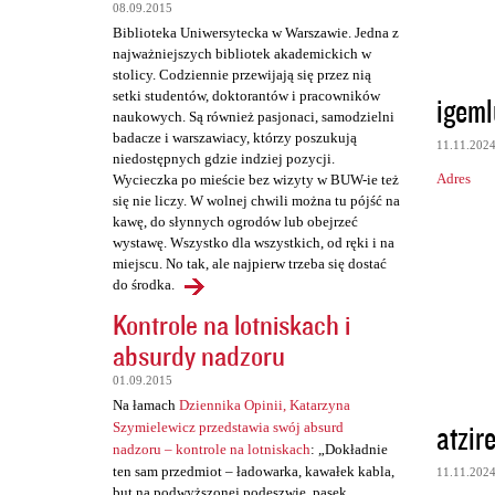
t
08.09.2015
a
Biblioteka Uniwersytecka w Warszawie. Jedna z
najważniejszych bibliotek akademickich w
r
stolicy. Codziennie przewijają się przez nią
z
setki studentów, doktorantów i pracowników
igeml
naukowych. Są również pasjonaci, samodzielni
e
badacze i warszawiacy, którzy poszukują
11.11.202
niedostępnych gdzie indziej pozycji.
Adres
Wycieczka po mieście bez wizyty w BUW-ie też
się nie liczy. W wolnej chwili można tu pójść na
kawę, do słynnych ogrodów lub obejrzeć
wystawę. Wszystko dla wszystkich, od ręki i na
miejscu. No tak, ale najpierw trzeba się dostać
do środka.
Kontrole na lotniskach i
absurdy nadzoru
01.09.2015
Na łamach
Dziennika Opinii, Katarzyna
atzir
Szymielewicz przedstawia swój absurd
nadzoru – kontrole na lotniskach
: „Dokładnie
ten sam przedmiot – ładowarka, kawałek kabla,
11.11.202
but na podwyższonej podeszwie, pasek,