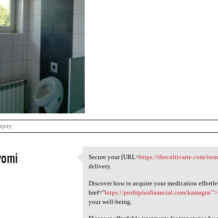
ajery
vomi
Secure your [URL=
https://thecultivarte.com/ite
Secure your [URL=https:/
delivery.
4
Discover how to acquire your medication effortle
href="
https://profitplusfinancial.com/kamagra/"
your well-being.