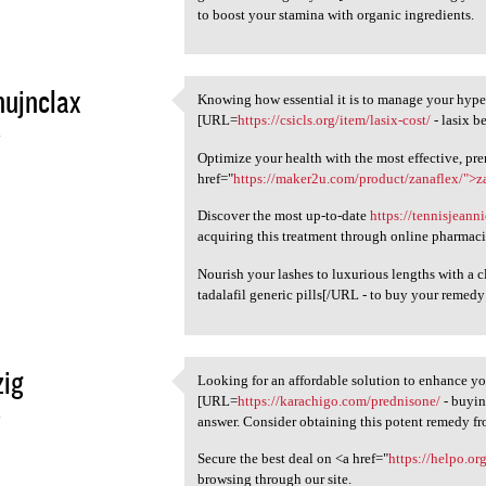
to boost your stamina with organic ingredients.
nujnclax
Knowing how essential it is to manage your hyper
Knowing how essential it is
[URL=
https://csicls.org/item/lasix-cost/
- lasix b
4
Optimize your health with the most effective, pr
href="
https://maker2u.com/product/zanaflex/">z
Discover the most up-to-date
https://tennisjean
acquiring this treatment through online pharmaci
Nourish your lashes to luxurious lengths with a c
tadalafil generic pills[/URL - to buy your remedy 
zig
Looking for an affordable solution to enhance yo
Looking for an affordable
[URL=
https://karachigo.com/prednisone/
- buyin
4
answer. Consider obtaining this potent remedy fro
Secure the best deal on <a href="
https://helpo.o
browsing through our site.