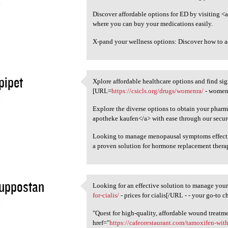
4
Discover affordable options for ED by visiting <a
where you can buy your medications easily.
X-pand your wellness options: Discover how to 
pipet
Xplore affordable healthcare options and find si
Xplore affordable healthcare
[URL=
https://csicls.org/drugs/womenra/
- womenr
4
Explore the diverse options to obtain your pharm
apotheke kaufen</a> with ease through our secure
Looking to manage menopausal symptoms effect
a proven solution for hormone replacement thera
suppostan
Looking for an effective solution to manage yo
Looking for an effective
for-cialis/
- prices for cialis[/URL - - your go-to c
4
"Quest for high-quality, affordable wound treatm
href="
https://cafeorestaurant.com/tamoxifen-wit