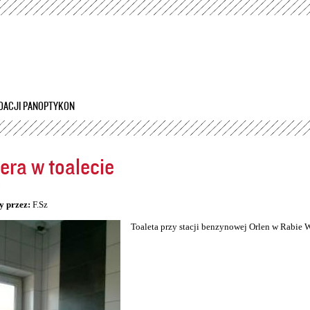
Przejdź
do
treści
DACJI PANOPTYKON
ra w toalecie
5
y przez:
F.Sz
Toaleta przy stacji benzynowej Orlen w Rabie 