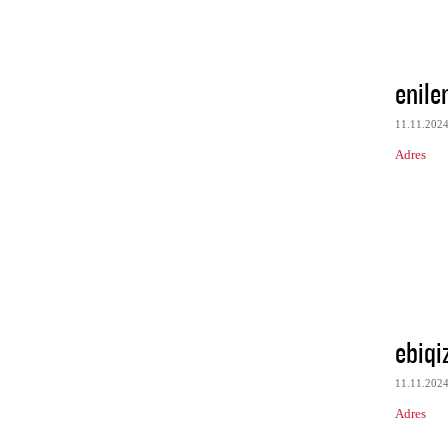
enile
11.11.202
Adres
ebiqi
11.11.202
Adres