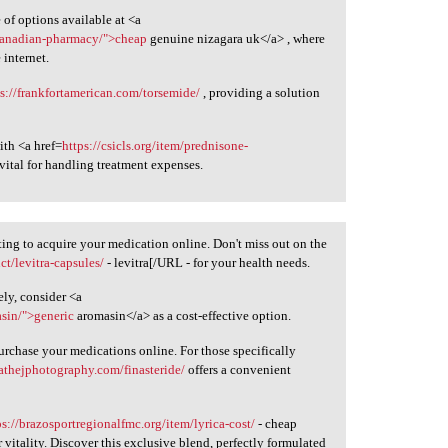
of options available at <a
-canadian-pharmacy/">cheap
genuine nizagara uk</a> , where
 internet.
ps://frankfortamerican.com/torsemide/
, providing a solution
ith <a href=
https://csicls.org/item/prednisone-
ital for handling treatment expenses.
ting to acquire your medication online. Don't miss out on the
t/levitra-capsules/
- levitra[/URL - for your health needs.
ely, consider <a
sin/">generic
aromasin</a> as a cost-effective option.
rchase your medications online. For those specifically
eathejphotography.com/finasteride/
offers a convenient
ps://brazosportregionalfmc.org/item/lyrica-cost/
- cheap
 vitality. Discover this exclusive blend, perfectly formulated