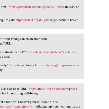
 href="
https://jomsabah.com/drugs/cialis/">cialis
in usa</a> ,
acquire your
https://damcf.org/drug/kamagra/
without hassle.
gnificant savings on medication with
a[/URL - .
aceuticals <a href="
https://damcf.org/vidalista/">vidalista
 portal.
ively? Consider exploring
https://csicls.org/drugs/womenra/
,
py.
ur ED? Consider [URL=
https://thecultivarte.com/item/prices-
hoice for restoring well-being.
ent ends here: Uncover your solution with <a
hout-pres/">tamoxifen</a>
, offering top-notch options on the