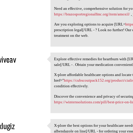
Need an effective, comprehensive solution for yo
https://brazosportregionalfmc.org/item/amoxil/
,
Are you exploring options to acquire [URL=
http
prescription legal[/URL - ? Look no further! Our
treatment on the web.
iveav
Explore effective remedies for heartburn with [
Explore effective remedies
sale[/URL - . Obtain your medication convenient
4
X-plore affordable healthcare options and locate 
href="
https://cubscoutpack152.org/product/cialis
condition effectively.
Discover the convenience and privacy of securin
https://winterssolutions.com/pill/best-price-on-l
xlugiz
X-plore the best options for your healthcare nee
X-plore the best options for
albendazole on line[/URL - for ordering your esse