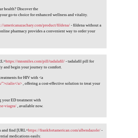
ur health? Discover the
 your go-to choice for enhanced wellness and vitality.
s://americanazachary.com/product/fildena/
- fildena without a
 online pharmacy provides a convenient way to order your
URL=
https://mnsmiles.com/pill/tadalafil/
- tadalafil pill for
ly and begin your journey to comfort.
treatments for HIV with <a
/">cialis</a>
, offering a cost-effective solution to treat your
g your ED treatment with
ine-viagra/
, available now.
ds and find [URL=
https://frankfortamerican.com/albendazole/
-
ntial medications easily.