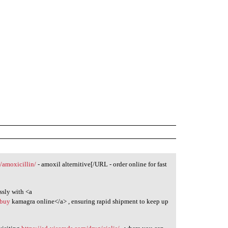
m/amoxicillin/
- amoxil alternitive[/URL - order online for fast
ssly with <a
>buy
kamagra online</a> , ensuring rapid shipment to keep up