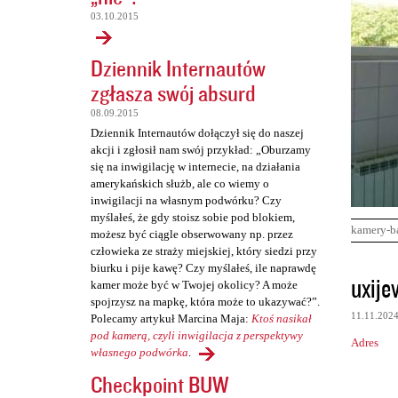
03.10.2015
Dziennik Internautów
zgłasza swój absurd
08.09.2015
Dziennik Internautów dołączył się do naszej
akcji i zgłosił nam swój przykład: „Oburzamy
się na inwigilację w internecie, na działania
amerykańskich służb, ale co wiemy o
inwigilacji na własnym podwórku? Czy
myślałeś, że gdy stoisz sobie pod blokiem,
kamery-b
możesz być ciągle obserwowany np. przez
człowieka ze straży miejskiej, który siedzi przy
biurku i pije kawę? Czy myślałeś, ile naprawdę
K
uxije
kamer może być w Twojej okolicy? A może
o
spojrzysz na mapkę, która może to ukazywać?”.
11.11.202
Polecamy artykuł Marcina Maja:
Ktoś nasikał
m
pod kamerą, czyli inwigilacja z perspektywy
Adres
e
własnego podwórka
.
n
Checkpoint BUW