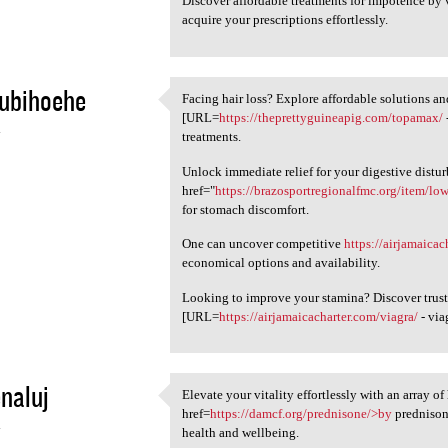
Discover affordable treatments for impotence by 
acquire your prescriptions effortlessly.
ubihoehe
Facing hair loss? Explore affordable solutions an
Facing hair loss? Explore
[URL=
https://theprettyguineapig.com/topamax/
4
treatments.
Unlock immediate relief for your digestive distu
href="
https://brazosportregionalfmc.org/item/low
for stomach discomfort.
One can uncover competitive
https://airjamaica
economical options and availability.
Looking to improve your stamina? Discover trus
[URL=
https://airjamaicacharter.com/viagra/
- via
enaluj
Elevate your vitality effortlessly with an array o
Elevate your vitality
href=
https://damcf.org/prednisone/>by
prednisone
4
health and wellbeing.