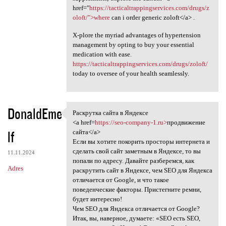
href="
https://tacticaltrappingservices.com/drugs/z
oloft/">where
can i order generic zoloft</a> .
X-plore the myriad advantages of hypertension
management by opting to buy your essential
medication with ease.
https://tacticaltrappingservices.com/drugs/zoloft/
today to oversee of your health seamlessly.
DonaldEme
Раскрутка сайта в Яндексе
Раскрутка сайта в Яндексе
<a href=
https://seo-company-1.ru>
продвижение
lf
сайта</a>
Если вы хотите покорить просторы интернета и
сделать свой сайт заметным в Яндексе, то вы
11.11.2024
попали по адресу. Давайте разберемся, как
Adres
раскрутить сайт в Яндексе, чем SEO для Яндекса
отличается от Google, и что такое
поведенческие факторы. Пристегните ремни,
будет интересно!
Чем SEO для Яндекса отличается от Google?
Итак, вы, наверное, думаете: «SEO есть SEO,