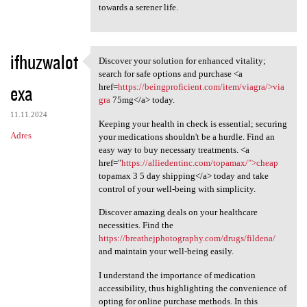
towards a serener life.
ifhuzwalot
Discover your solution for enhanced vitality;
Discover your solution for
search for safe options and purchase <a
exa
href=
https://beingproficient.com/item/viagra/>via
gra
75mg</a> today.
11.11.2024
Keeping your health in check is essential; securing
Adres
your medications shouldn't be a hurdle. Find an
easy way to buy necessary treatments. <a
href="
https://alliedentinc.com/topamax/">cheap
topamax 3 5 day shipping</a> today and take
control of your well-being with simplicity.
Discover amazing deals on your healthcare
necessities. Find the
https://breathejphotography.com/drugs/fildena/
and maintain your well-being easily.
I understand the importance of medication
accessibility, thus highlighting the convenience of
opting for online purchase methods. In this