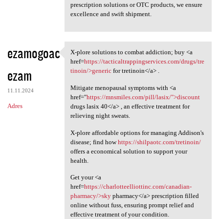
prescription solutions or OTC products, we ensure
excellence and swift shipment.
ezamogoac
X-plore solutions to combat addiction; buy <a
X-plore solutions to combat
href=
https://tacticaltrappingservices.com/drugs/tre
ezam
tinoin/>generic
for tretinoin</a> .
Mitigate menopausal symptoms with <a
11.11.2024
href="
https://mnsmiles.com/pill/lasix/">discount
Adres
drugs lasix 40</a> , an effective treatment for
relieving night sweats.
X-plore affordable options for managing Addison's
disease; find how
https://shilpaotc.com/tretinoin/
offers a economical solution to support your
health.
Get your <a
href=
https://charlotteelliottinc.com/canadian-
pharmacy/>sky
pharmacy</a> prescription filled
online without fuss, ensuring prompt relief and
effective treatment of your condition.