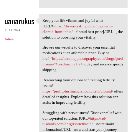
uanarukus
Keep your life vibrant and joyful with
Keep your life vibrant and
[URL=
https://driverstestingmi.com/generic-
11.11.2024
clomid-from-india/
- clomid best price[/URL - , the
solution to boosting your vitality.
Adres
Browse our website to discover your essential
medications at an affordable price. Buy <a
href="
https://breathejphotography.com/drugs/pred
nisone/">prednisone</a>
today and receive speedy
shipping.
Researching your options for treating fertility
issues?
https://profitplusfinancial.com/item/clomid/
offers
detailed insights. Explore how this solution can
assist in improving fertility.
Struggling with nervousness? Discover relief with
our top-rated solution. [URL=
https://ad-
visorads.com/drug/isotretinoin/
- isotretinoin
information[/URL - now and start your journey