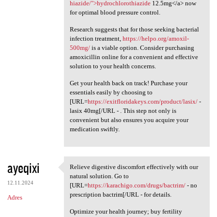
hiazide/">hydrochlorothiazide
12.5mg</a> now
for optimal blood pressure control.
Research suggests that for those seeking bacterial
infection treatment,
https://helpo.org/amoxil-
500mg/
is a viable option. Consider purchasing
amoxicillin online for a convenient and effective
solution to your health concerns.
Get your health back on track! Purchase your
essentials easily by choosing to
[URL=
https://exitfloridakeys.com/product/lasix/
-
lasix 40mg[/URL - . This step not only is
convenient but also ensures you acquire your
medication swiftly.
ayeqixi
Relieve digestive discomfort effectively with our
Relieve digestive discomfort
natural solution. Go to
12.11.2024
[URL=
https://karachigo.com/drugs/bactrim/
- no
prescription bactrim[/URL - for details.
Adres
Optimize your health journey; buy fertility