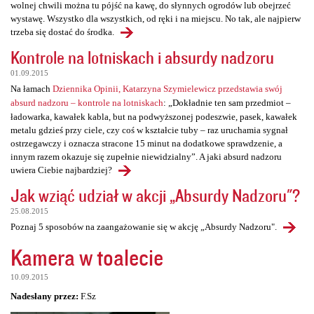
wolnej chwili można tu pójść na kawę, do słynnych ogrodów lub obejrzeć
wystawę. Wszystko dla wszystkich, od ręki i na miejscu. No tak, ale najpierw
trzeba się dostać do środka.
Kontrole na lotniskach i absurdy nadzoru
01.09.2015
Na łamach
Dziennika Opinii, Katarzyna Szymielewicz przedstawia swój
absurd nadzoru – kontrole na lotniskach
: „Dokładnie ten sam przedmiot –
ładowarka, kawałek kabla, but na podwyższonej podeszwie, pasek, kawałek
metalu gdzieś przy ciele, czy coś w kształcie tuby – raz uruchamia sygnał
ostrzegawczy i oznacza stracone 15 minut na dodatkowe sprawdzenie, a
innym razem okazuje się zupełnie niewidzialny”. A jaki absurd nadzoru
uwiera Ciebie najbardziej?
Jak wziąć udział w akcji „Absurdy Nadzoru"?
25.08.2015
Poznaj 5 sposobów na zaangażowanie się w akcję „Absurdy Nadzoru".
Kamera w toalecie
10.09.2015
Nadesłany przez:
F.Sz