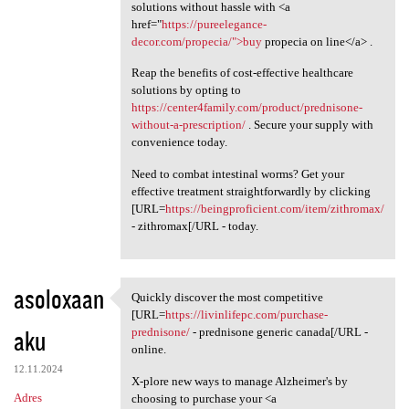
solutions without hassle with <a
href="
https://pureelegance-
decor.com/propecia/">buy
propecia on line</a> .
Reap the benefits of cost-effective healthcare
solutions by opting to
https://center4family.com/product/prednisone-
without-a-prescription/
. Secure your supply with
convenience today.
Need to combat intestinal worms? Get your
effective treatment straightforwardly by clicking
[URL=
https://beingproficient.com/item/zithromax/
- zithromax[/URL - today.
asoloxaan
Quickly discover the most competitive
Quickly discover the most
[URL=
https://livinlifepc.com/purchase-
aku
prednisone/
- prednisone generic canada[/URL -
online.
12.11.2024
X-plore new ways to manage Alzheimer's by
Adres
choosing to purchase your <a