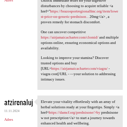
Adres
Unlock immediate relief for your digestive
disturbances by choosing to acquire reliable <a
href="
https://brazosportregionalfmc.org/item/lowe
st-price-on-generic-prednison...
20mg</a> , a
proven remedy for stomach discomfort.
One can uncover competitive
https://airjamaicacharter.com/clomid/
and multiple
options online, ensuring economical options and
availability.
Looking to improve your stamina? Discover
trusted options and buy
[URL=
https://airjamaicacharter.com/viagra/
-
viagra cost[/URL - —your solution to addressing
intimacy issues.
atzirenaluj
Elevate your vitality effortlessly with an array of
Elevate your vitality
herbal solutions ready at your fingertips. Simply <a
11.11.2024
href=
https://damcf.org/prednisone/>by
prednisone
w not prescription</a> to start a journey towards
Adres
enhanced health and wellbeing.