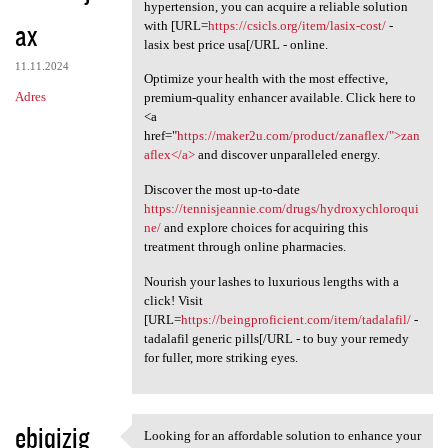
Knowing how essential it is
hypertension, you can acquire a reliable solution
ax
with [URL=
https://csicls.org/item/lasix-cost/
-
lasix best price usa[/URL - online.
11.11.2024
Optimize your health with the most effective,
Adres
premium-quality enhancer available. Click here to
<a
href="
https://maker2u.com/product/zanaflex/">zan
aflex</a>
and discover unparalleled energy.
Discover the most up-to-date
https://tennisjeannie.com/drugs/hydroxychloroqui
ne/
and explore choices for acquiring this
treatment through online pharmacies.
Nourish your lashes to luxurious lengths with a
click! Visit
[URL=
https://beingproficient.com/item/tadalafil/
-
tadalafil generic pills[/URL - to buy your remedy
for fuller, more striking eyes.
ebiqizig
Looking for an affordable solution to enhance your