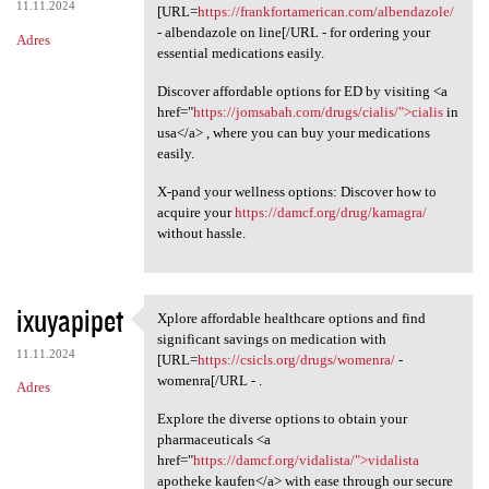
11.11.2024
[URL=
https://frankfortamerican.com/albendazole/
- albendazole on line[/URL - for ordering your
Adres
essential medications easily.
Discover affordable options for ED by visiting <a
href="
https://jomsabah.com/drugs/cialis/">cialis
in
usa</a> , where you can buy your medications
easily.
X-pand your wellness options: Discover how to
acquire your
https://damcf.org/drug/kamagra/
without hassle.
ixuyapipet
Xplore affordable healthcare options and find
Xplore affordable healthcare
significant savings on medication with
11.11.2024
[URL=
https://csicls.org/drugs/womenra/
-
womenra[/URL - .
Adres
Explore the diverse options to obtain your
pharmaceuticals <a
href="
https://damcf.org/vidalista/">vidalista
apotheke kaufen</a> with ease through our secure