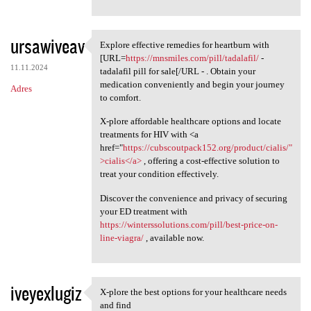
ursawiveav
Explore effective remedies for heartburn with
Explore effective remedies
[URL=
https://mnsmiles.com/pill/tadalafil/
-
11.11.2024
tadalafil pill for sale[/URL - . Obtain your
medication conveniently and begin your journey
Adres
to comfort.
X-plore affordable healthcare options and locate
treatments for HIV with <a
href="
https://cubscoutpack152.org/product/cialis/"
>cialis</a>
, offering a cost-effective solution to
treat your condition effectively.
Discover the convenience and privacy of securing
your ED treatment with
https://winterssolutions.com/pill/best-price-on-
line-viagra/
, available now.
iveyexlugiz
X-plore the best options for your healthcare needs
X-plore the best options for
and find