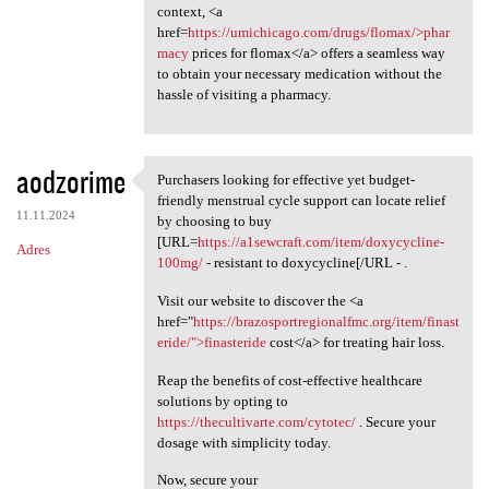
context, <a
href=
https://umichicago.com/drugs/flomax/>phar
macy
prices for flomax</a> offers a seamless way
to obtain your necessary medication without the
hassle of visiting a pharmacy.
aodzorime
Purchasers looking for effective yet budget-
Purchasers looking for
friendly menstrual cycle support can locate relief
11.11.2024
by choosing to buy
[URL=
https://a1sewcraft.com/item/doxycycline-
Adres
100mg/
- resistant to doxycycline[/URL - .
Visit our website to discover the <a
href="
https://brazosportregionalfmc.org/item/finast
eride/">finasteride
cost</a> for treating hair loss.
Reap the benefits of cost-effective healthcare
solutions by opting to
https://thecultivarte.com/cytotec/
. Secure your
dosage with simplicity today.
Now, secure your