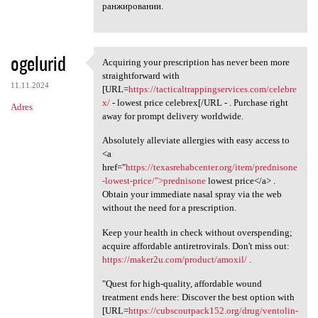
ранжировании.
ogelurid
Acquiring your prescription has never been more
Acquiring your prescription
straightforward with
11.11.2024
[URL=
https://tacticaltrappingservices.com/celebre
x/
- lowest price celebrex[/URL - . Purchase right
Adres
away for prompt delivery worldwide.
Absolutely alleviate allergies with easy access to
<a
href="
https://texasrehabcenter.org/item/prednisone
-lowest-price/">prednisone
lowest price</a> .
Obtain your immediate nasal spray via the web
without the need for a prescription.
Keep your health in check without overspending;
acquire affordable antiretrovirals. Don't miss out:
https://maker2u.com/product/amoxil/
.
"Quest for high-quality, affordable wound
treatment ends here: Discover the best option with
[URL=
https://cubscoutpack152.org/drug/ventolin-