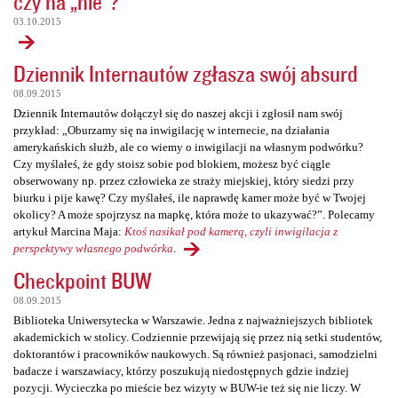
czy na „nie”?
03.10.2015
Dziennik Internautów zgłasza swój absurd
08.09.2015
Dziennik Internautów dołączył się do naszej akcji i zgłosił nam swój
przykład: „Oburzamy się na inwigilację w internecie, na działania
amerykańskich służb, ale co wiemy o inwigilacji na własnym podwórku?
Czy myślałeś, że gdy stoisz sobie pod blokiem, możesz być ciągle
obserwowany np. przez człowieka ze straży miejskiej, który siedzi przy
biurku i pije kawę? Czy myślałeś, ile naprawdę kamer może być w Twojej
okolicy? A może spojrzysz na mapkę, która może to ukazywać?”. Polecamy
artykuł Marcina Maja:
Ktoś nasikał pod kamerą, czyli inwigilacja z
perspektywy własnego podwórka
.
Checkpoint BUW
08.09.2015
Biblioteka Uniwersytecka w Warszawie. Jedna z najważniejszych bibliotek
akademickich w stolicy. Codziennie przewijają się przez nią setki studentów,
doktorantów i pracowników naukowych. Są również pasjonaci, samodzielni
badacze i warszawiacy, którzy poszukują niedostępnych gdzie indziej
pozycji. Wycieczka po mieście bez wizyty w BUW-ie też się nie liczy. W