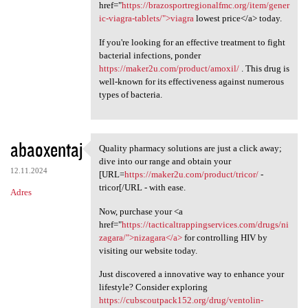
href="
https://brazosportregionalfmc.org/item/gener
ic-viagra-tablets/">viagra
lowest price</a> today.
If you're looking for an effective treatment to fight
bacterial infections, ponder
https://maker2u.com/product/amoxil/
. This drug is
well-known for its effectiveness against numerous
types of bacteria.
abaoxentaj
Quality pharmacy solutions are just a click away;
Quality pharmacy solutions
dive into our range and obtain your
12.11.2024
[URL=
https://maker2u.com/product/tricor/
-
tricor[/URL - with ease.
Adres
Now, purchase your <a
href="
https://tacticaltrappingservices.com/drugs/ni
zagara/">nizagara</a>
for controlling HIV by
visiting our website today.
Just discovered a innovative way to enhance your
lifestyle? Consider exploring
https://cubscoutpack152.org/drug/ventolin-