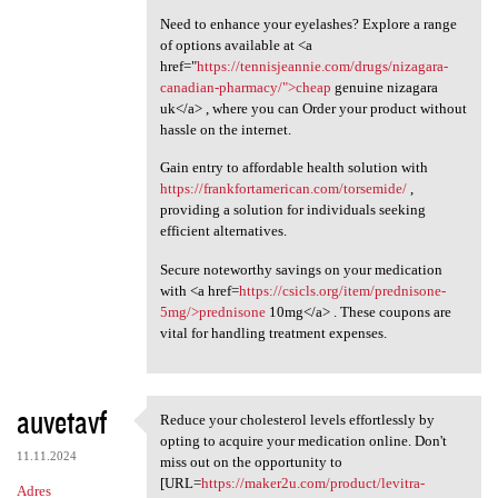
Need to enhance your eyelashes? Explore a range
of options available at <a
href="
https://tennisjeannie.com/drugs/nizagara-
canadian-pharmacy/">cheap
genuine nizagara
uk</a> , where you can Order your product without
hassle on the internet.
Gain entry to affordable health solution with
https://frankfortamerican.com/torsemide/
,
providing a solution for individuals seeking
efficient alternatives.
Secure noteworthy savings on your medication
with <a href=
https://csicls.org/item/prednisone-
5mg/>prednisone
10mg</a> . These coupons are
vital for handling treatment expenses.
auvetavf
Reduce your cholesterol levels effortlessly by
Reduce your cholesterol
opting to acquire your medication online. Don't
11.11.2024
miss out on the opportunity to
[URL=
https://maker2u.com/product/levitra-
Adres