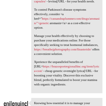
capsules/
- levitra[/URL - for your health needs.
To control Parkinson's disease symptoms
effectively, consider <a
href="
https://cassandraplummer.com/drugs/aromasi
n/">generic
aromasin</a> as a cost-effective
option.
Manage your health effectively by choosing to
purchase your medications online. For those
specifically seeking to treat hormonal imbalances,
https://breathejphotography.com/finasteride/
offers
a convenient solution.
Xperience the unparalleled benefits of
[URL=
https://brazosportregionalfmc.org/item/lyric
a-cost/
- cheap generic overnight lyrica[/URL - for
boosting your vitality. Discover this exclusive
blend, perfectly formulated to boost your stamina
with organic ingredients.
enilenujncl
Knowing how essential it is to manage your