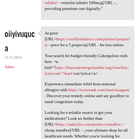
inhaler/
- ventolin inhaler 100mcg[/URL - ,
providing premium care digitally."
oiiyivuquc
Acquire
Acquire [URL=https:/
[URL=
https://exitfloridakeys.com/product/propeci
a
a/
- price for a 5 propecia[/URL - for less online.
Your search for budget-friendly Cabergoline ends
11.11.2024
here: <a
Adres
href="
https://brazosportregionalfmc.org/item/buy-
lyrica-uk/">kauf
von lyrica</a> .
Experience immediate relief from seasonal
allergies with
https://ucnewark.com/item/nizagara/
. Discover your remedy online and say goodbye to
nasal congestion today.
Looking for a reliable source to get your
medications? Look no further than
[URL=
https://maker2u.com/product/zanaflex/
-
cheap zanaflex[/URL - , your ultimate shop for all
healthcare needs. Whether you're looking for