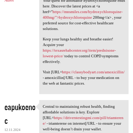
Adres
Your quest for affordable hydroxychloroquine ends
here. Discover the latest prices at <a
href="
https://mnsmiles.com/hydroxychloroquine-
400mg/">hydroxychloroquine
200mg</a> , your
preferred source for cost-effective healthcare
solutions.
Keep your lungs healthy and breathe easier!
Acquire your
https://texasrehabcenter.org/item/prednisone-
lowest-price/
today to control COPD symptoms
effectively.
Visit [URL=
https://classybodyart.com/amoxicillin/
- amoxicillin[/URL - to buy your medication on
the web at fantastic prices.
eapukoeno
Central to maintaining robust health, finding
Central to maintaining robust
affordable solutions is key. Explore
c
[URL=
https://driverstestingmi.com/pill/triamteren
e/
- triamterene on internet[/URL - to ensure your
well-being doesn’t drain your wallet.
12.11.2024