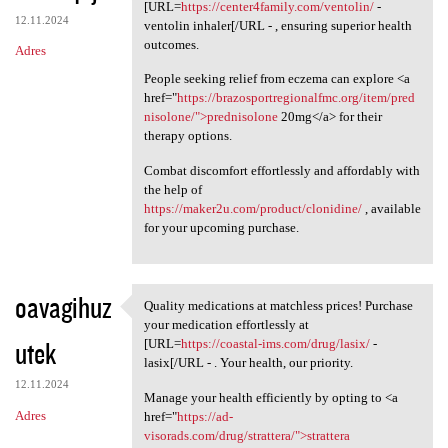
Please consider the option to
[URL=
https://center4family.com/ventolin/
-
12.11.2024
ventolin inhaler[/URL - , ensuring superior health
outcomes.
Adres
People seeking relief from eczema can explore <a
href="
https://brazosportregionalfmc.org/item/pred
nisolone/">prednisolone
20mg</a> for their
therapy options.
Combat discomfort effortlessly and affordably with
the help of
https://maker2u.com/product/clonidine/
, available
for your upcoming purchase.
oavagihuz
Quality medications at matchless prices! Purchase
Quality medications at
your medication effortlessly at
utek
[URL=
https://coastal-ims.com/drug/lasix/
-
lasix[/URL - . Your health, our priority.
12.11.2024
Manage your health efficiently by opting to <a
Adres
href="
https://ad-
visorads.com/drug/strattera/">strattera