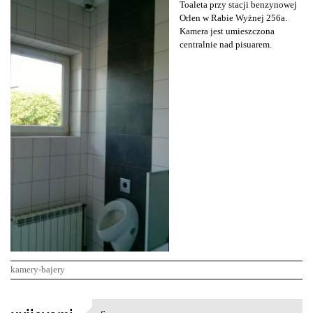
Toaleta przy stacji benzynowej
Orlen w Rabie Wyżnej 256a.
Kamera jest umieszczona
centralnie nad pisuarem.
kamery-bajery
K