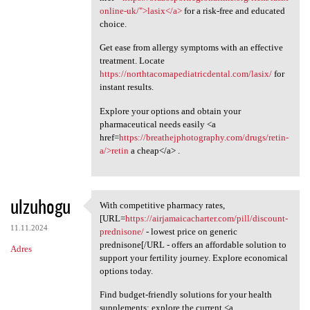
online-uk/">lasix</a>
for a risk-free and educated
choice.
Get ease from allergy symptoms with an effective
treatment. Locate
https://northtacomapediatricdental.com/lasix/
for
instant results.
Explore your options and obtain your
pharmaceutical needs easily <a
href=
https://breathejphotography.com/drugs/retin-
a/>retin
a cheap</a> .
ulzuhogu
With competitive pharmacy rates,
With competitive pharmacy
[URL=
https://airjamaicacharter.com/pill/discount-
11.11.2024
prednisone/
- lowest price on generic
prednisone[/URL - offers an affordable solution to
Adres
support your fertility journey. Explore economical
options today.
Find budget-friendly solutions for your health
supplements; explore the current <a