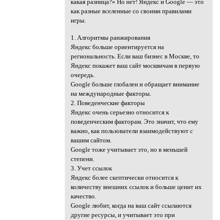
какая разница?» Но нет! Яндекс и Google — это
как разные вселенные со своими правилами
игры.
1. Алгоритмы ранжирования
Яндекс больше ориентируется на
региональность. Если ваш бизнес в Москве, то
Яндекс покажет ваш сайт москвичам в первую
очередь.
Google больше глобален и обращает внимание
на международные факторы.
2. Поведенческие факторы
Яндекс очень серьезно относится к
поведенческим факторам. Это значит, что ему
важно, как пользователи взаимодействуют с
вашим сайтом.
Google тоже учитывает это, но в меньшей
степени.
3. Учет ссылок
Яндекс более скептически относится к
количеству внешних ссылок и больше ценит их
качество.
Google любит, когда на ваш сайт ссылаются
другие ресурсы, и учитывает это при