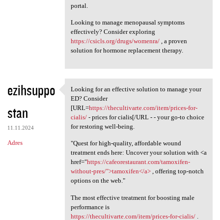
portal.
Looking to manage menopausal symptoms
effectively? Consider exploring
https://csicls.org/drugs/womenra/
, a proven
solution for hormone replacement therapy.
ezihsuppo
Looking for an effective solution to manage your
Looking for an effective
ED? Consider
stan
[URL=
https://thecultivarte.com/item/prices-for-
cialis/
- prices for cialis[/URL - - your go-to choice
for restoring well-being.
11.11.2024
Adres
"Quest for high-quality, affordable wound
treatment ends here: Uncover your solution with <a
href="
https://cafeorestaurant.com/tamoxifen-
without-pres/">tamoxifen</a>
, offering top-notch
options on the web."
The most effective treatment for boosting male
performance is
https://thecultivarte.com/item/prices-for-cialis/
.