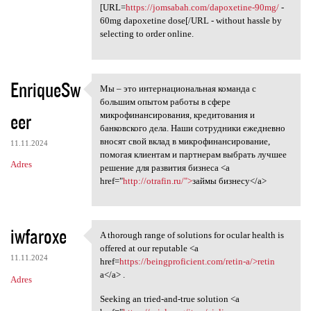
[URL=
https://jomsabah.com/dapoxetine-90mg/
-
60mg dapoxetine dose[/URL - without hassle by
selecting to order online.
EnriqueSw
Мы – это интернациональная команда с
Мы – это интернациональная
большим опытом работы в сфере
eer
микрофинансирования, кредитования и
банковского дела. Наши сотрудники ежедневно
вносят свой вклад в микрофинансирование,
11.11.2024
помогая клиентам и партнерам выбрать лучшее
Adres
решение для развития бизнеса <a
href="
http://otrafin.ru/">
займы бизнесу</a>
iwfaroxe
A thorough range of solutions for ocular health is
A thorough range of solutions
offered at our reputable <a
11.11.2024
href=
https://beingproficient.com/retin-a/>retin
a</a> .
Adres
Seeking an tried-and-true solution <a