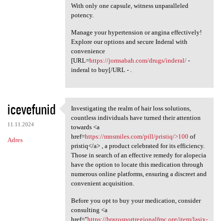
With only one capsule, witness unparalleled
potency.
Manage your hypertension or angina effectively!
Explore our options and secure Inderal with
convenience
[URL=
https://jomsabah.com/drugs/inderal/
-
inderal to buy[/URL - .
icevefunid
Investigating the realm of hair loss solutions,
Investigating the realm of
countless individuals have turned their attention
11.11.2024
towards <a
href=
https://mnsmiles.com/pill/pristiq/>100
of
Adres
pristiq</a> , a product celebrated for its efficiency.
Those in search of an effective remedy for alopecia
have the option to locate this medication through
numerous online platforms, ensuring a discreet and
convenient acquisition.
Before you opt to buy your medication, consider
consulting <a
href="
https://brazosportregionalfmc.org/item/lasix-