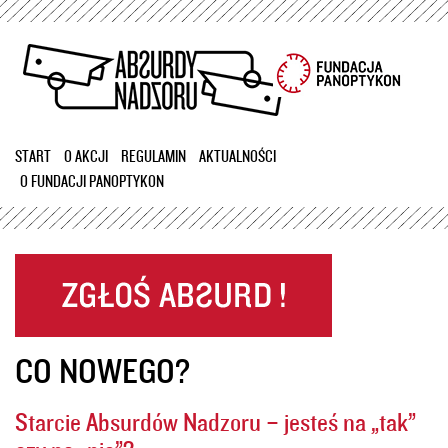
Przejdź
do
treści
START
O AKCJI
REGULAMIN
AKTUALNOŚCI
O FUNDACJI PANOPTYKON
CO NOWEGO?
Starcie Absurdów Nadzoru – jesteś na „tak”