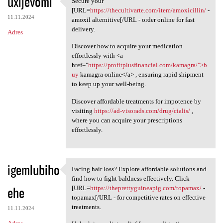
uxijevomi
Secure your
Secure your [URL=https:/
o
[URL=
https://thecultivarte.com/item/amoxicillin/
-
11.11.2024
m
amoxil alternitive[/URL - order online for fast
delivery.
Adres
e
Discover how to acquire your medication
n
effortlessly with <a
t
href="
https://profitplusfinancial.com/kamagra/">b
uy
kamagra online</a> , ensuring rapid shipment
a
to keep up your well-being.
r
Discover affordable treatments for impotence by
z
visiting
https://ad-visorads.com/drug/cialis/
,
e
where you can acquire your prescriptions
effortlessly.
igemlubiho
Facing hair loss? Explore affordable solutions and
Facing hair loss? Explore
find how to fight baldness effectively. Click
ehe
[URL=
https://theprettyguineapig.com/topamax/
-
topamax[/URL - for competitive rates on effective
treatments.
11.11.2024