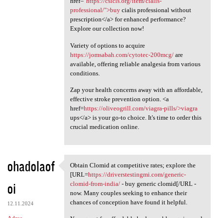
href="
https://csicls.org/item/cialis-
professional/">buy
cialis professional without
prescription</a> for enhanced performance?
Explore our collection now!
Variety of options to acquire
https://jomsabah.com/cytotec-200mcg/
are
available, offering reliable analgesia from various
conditions.
Zap your health concerns away with an affordable,
effective stroke prevention option. <a
href=
https://oliveogrill.com/viagra-pills/>viagra
ups</a> is your go-to choice. It's time to order this
crucial medication online.
ohadolaof
Obtain Clomid at competitive rates; explore the
Obtain Clomid at competitive
[URL=
https://driverstestingmi.com/generic-
oi
clomid-from-india/
- buy generic clomid[/URL -
now. Many couples seeking to enhance their
chances of conception have found it helpful.
12.11.2024