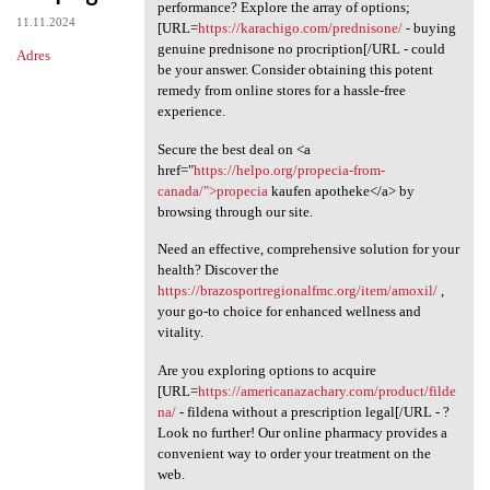
Looking for an affordable
performance? Explore the array of options;
11.11.2024
[URL=
https://karachigo.com/prednisone/
- buying
genuine prednisone no procription[/URL - could
Adres
be your answer. Consider obtaining this potent
remedy from online stores for a hassle-free
experience.
Secure the best deal on <a
href="
https://helpo.org/propecia-from-
canada/">propecia
kaufen apotheke</a> by
browsing through our site.
Need an effective, comprehensive solution for your
health? Discover the
https://brazosportregionalfmc.org/item/amoxil/
,
your go-to choice for enhanced wellness and
vitality.
Are you exploring options to acquire
[URL=
https://americanazachary.com/product/filde
na/
- fildena without a prescription legal[/URL - ?
Look no further! Our online pharmacy provides a
convenient way to order your treatment on the
web.