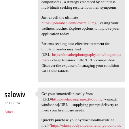
coupons</a> , a strategy embraced by countless
individuals seeking respite from their symptoms.
Just unveil the ultimate
https://jomsabah.com/levitra-20mg/
, easing your
wellness routine. Explore options to improve your
application today.
Patients seeking cost-effective treatment for
bipolar disorder may find
[URL=
https://breathejphotography.com/drugs/topa
max/
- cheap topamax pills[/URL - competitive.
Discover the expense of managing your condition
with these tablets.
salowiv
Get your Amoxicillin easily from
Get your Amoxicillin easily
[URL=
https://helpo.org/amoxil-500mg/
- amoxil
12.11.2024
windsor ca[/URL - , supplying prompt delivery to
meet your healthcare needs.
Adres
Quickly purchase your hydrochlorothiazide <a
href="
https://classybodyart.com/item/hydrochlorot