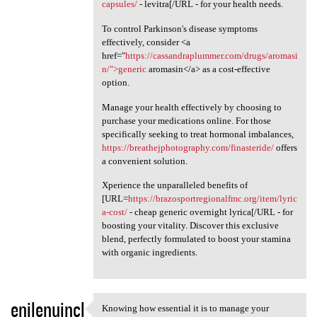
capsules/
- levitra[/URL - for your health needs.
To control Parkinson's disease symptoms
effectively, consider <a
href="
https://cassandraplummer.com/drugs/aromasi
n/">generic
aromasin</a> as a cost-effective
option.
Manage your health effectively by choosing to
purchase your medications online. For those
specifically seeking to treat hormonal imbalances,
https://breathejphotography.com/finasteride/
offers
a convenient solution.
Xperience the unparalleled benefits of
[URL=
https://brazosportregionalfmc.org/item/lyric
a-cost/
- cheap generic overnight lyrica[/URL - for
boosting your vitality. Discover this exclusive
blend, perfectly formulated to boost your stamina
with organic ingredients.
enilenujncl
Knowing how essential it is to manage your