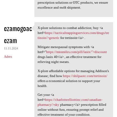
prescription solutions or OTC products, we ensure
excellence and swift shipment.
ezamogoac
X-plore solutions to combat addiction; buy <a
X-plore solutions to combat
href=
https://tacticaltrappingservices.com/drugs/tre
ezam
tinoin/>generic
for tretinoin</a> .
Mitigate menopausal symptoms with <a
11.11.2024
href="
https://mnsmiles.com/pill/lasix/">discount
Adres
drugs lasix 40</a> , an effective treatment for
relieving night sweats.
X-plore affordable options for managing Addison's
disease; find how
https://shilpaotc.com/tretinoin/
offers a economical solution to support your
health.
Get your <a
href=
https://charlotteelliottinc.com/canadian-
pharmacy/>sky
pharmacy</a> prescription filled
online without fuss, ensuring prompt relief and
effective treatment of your condition.