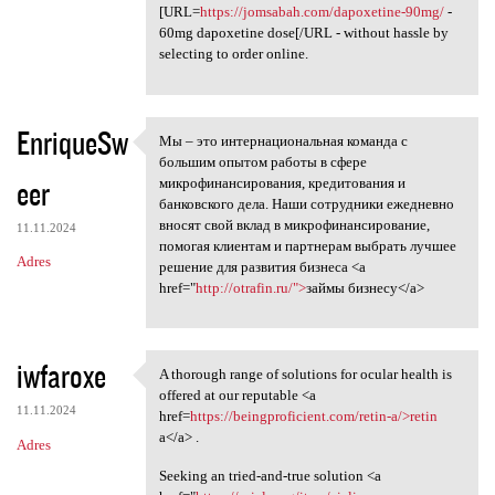
[URL=
https://jomsabah.com/dapoxetine-90mg/
-
60mg dapoxetine dose[/URL - without hassle by
selecting to order online.
EnriqueSw
Мы – это интернациональная команда с
Мы – это интернациональная
большим опытом работы в сфере
eer
микрофинансирования, кредитования и
банковского дела. Наши сотрудники ежедневно
вносят свой вклад в микрофинансирование,
11.11.2024
помогая клиентам и партнерам выбрать лучшее
Adres
решение для развития бизнеса <a
href="
http://otrafin.ru/">
займы бизнесу</a>
iwfaroxe
A thorough range of solutions for ocular health is
A thorough range of solutions
offered at our reputable <a
11.11.2024
href=
https://beingproficient.com/retin-a/>retin
a</a> .
Adres
Seeking an tried-and-true solution <a