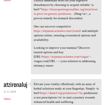
Adres
Unlock immediate relief for your digestive
disturbances by choosing to acquire reliable <a
href="
https://brazosportregionalfmc.org/item/lowe
st-price-on-generic-prednison...
20mg</a> , a
proven remedy for stomach discomfort.
One can uncover competitive
https://airjamaicacharter.com/clomid/
and multiple
options online, ensuring economical options and
availability.
Looking to improve your stamina? Discover
trusted options and buy
[URL=
https://airjamaicacharter.com/viagra/
-
viagra cost[/URL - —your solution to addressing
intimacy issues.
atzirenaluj
Elevate your vitality effortlessly with an array of
Elevate your vitality
herbal solutions ready at your fingertips. Simply <a
11.11.2024
href=
https://damcf.org/prednisone/>by
prednisone
w not prescription</a> to start a journey towards
Adres
enhanced health and wellbeing.