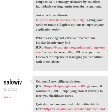
coupons</a> , a strategy embraced by countless
individuals seeking respite from their symptoms.
Just unveil the ultimate
https://jomsabah.com/levitra-20mg/
, easing your
wellness routine. Explore options to improve your
application today.
Patients seeking cost-effective treatment for
bipolar disorder may find
[URL=
https://breathejphotography.com/drugs/topa
max/
- cheap topamax pills[/URL - competitive.
Discover the expense of managing your condition
with these tablets.
salowiv
Get your Amoxicillin easily from
Get your Amoxicillin easily
[URL=
https://helpo.org/amoxil-500mg/
- amoxil
12.11.2024
windsor ca[/URL - , supplying prompt delivery to
meet your healthcare needs.
Adres
Quickly purchase your hydrochlorothiazide <a
href="
https://classybodyart.com/item/hydrochlorot