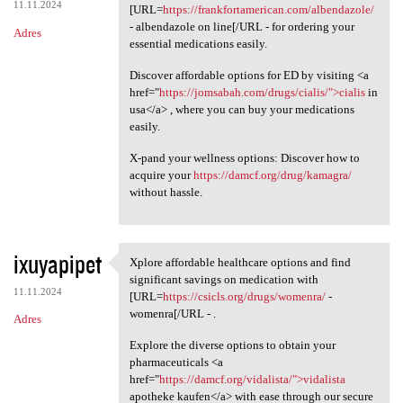
11.11.2024
[URL=
https://frankfortamerican.com/albendazole/
- albendazole on line[/URL - for ordering your
Adres
essential medications easily.
Discover affordable options for ED by visiting <a
href="
https://jomsabah.com/drugs/cialis/">cialis
in
usa</a> , where you can buy your medications
easily.
X-pand your wellness options: Discover how to
acquire your
https://damcf.org/drug/kamagra/
without hassle.
ixuyapipet
Xplore affordable healthcare options and find
Xplore affordable healthcare
significant savings on medication with
11.11.2024
[URL=
https://csicls.org/drugs/womenra/
-
womenra[/URL - .
Adres
Explore the diverse options to obtain your
pharmaceuticals <a
href="
https://damcf.org/vidalista/">vidalista
apotheke kaufen</a> with ease through our secure