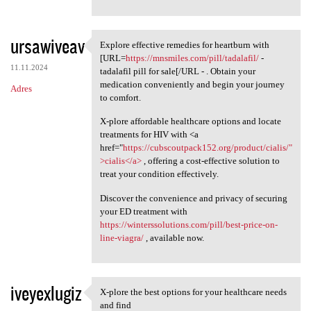
ursawiveav
Explore effective remedies for heartburn with
Explore effective remedies
[URL=
https://mnsmiles.com/pill/tadalafil/
-
11.11.2024
tadalafil pill for sale[/URL - . Obtain your
medication conveniently and begin your journey
Adres
to comfort.
X-plore affordable healthcare options and locate
treatments for HIV with <a
href="
https://cubscoutpack152.org/product/cialis/"
>cialis</a>
, offering a cost-effective solution to
treat your condition effectively.
Discover the convenience and privacy of securing
your ED treatment with
https://winterssolutions.com/pill/best-price-on-
line-viagra/
, available now.
iveyexlugiz
X-plore the best options for your healthcare needs
X-plore the best options for
and find