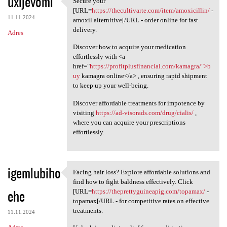
uxijevomi
Secure your
Secure your [URL=https:/
o
[URL=
https://thecultivarte.com/item/amoxicillin/
-
11.11.2024
m
amoxil alternitive[/URL - order online for fast
delivery.
Adres
e
Discover how to acquire your medication
n
effortlessly with <a
t
href="
https://profitplusfinancial.com/kamagra/">b
uy
kamagra online</a> , ensuring rapid shipment
a
to keep up your well-being.
r
Discover affordable treatments for impotence by
z
visiting
https://ad-visorads.com/drug/cialis/
,
e
where you can acquire your prescriptions
effortlessly.
igemlubiho
Facing hair loss? Explore affordable solutions and
Facing hair loss? Explore
find how to fight baldness effectively. Click
ehe
[URL=
https://theprettyguineapig.com/topamax/
-
topamax[/URL - for competitive rates on effective
treatments.
11.11.2024