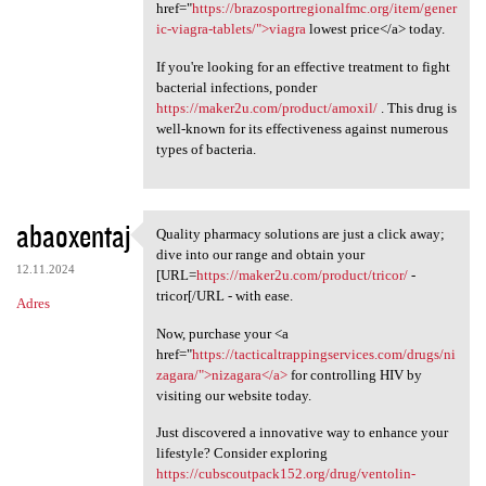
href="
https://brazosportregionalfmc.org/item/gener
ic-viagra-tablets/">viagra
lowest price</a> today.
If you're looking for an effective treatment to fight
bacterial infections, ponder
https://maker2u.com/product/amoxil/
. This drug is
well-known for its effectiveness against numerous
types of bacteria.
abaoxentaj
Quality pharmacy solutions are just a click away;
Quality pharmacy solutions
dive into our range and obtain your
12.11.2024
[URL=
https://maker2u.com/product/tricor/
-
tricor[/URL - with ease.
Adres
Now, purchase your <a
href="
https://tacticaltrappingservices.com/drugs/ni
zagara/">nizagara</a>
for controlling HIV by
visiting our website today.
Just discovered a innovative way to enhance your
lifestyle? Consider exploring
https://cubscoutpack152.org/drug/ventolin-