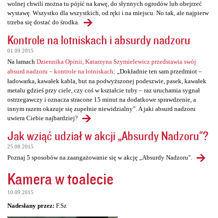
wolnej chwili można tu pójść na kawę, do słynnych ogrodów lub obejrzeć
wystawę. Wszystko dla wszystkich, od ręki i na miejscu. No tak, ale najpierw
trzeba się dostać do środka.
Kontrole na lotniskach i absurdy nadzoru
01.09.2015
Na łamach
Dziennika Opinii, Katarzyna Szymielewicz przedstawia swój
absurd nadzoru – kontrole na lotniskach
: „Dokładnie ten sam przedmiot –
ładowarka, kawałek kabla, but na podwyższonej podeszwie, pasek, kawałek
metalu gdzieś przy ciele, czy coś w kształcie tuby – raz uruchamia sygnał
ostrzegawczy i oznacza stracone 15 minut na dodatkowe sprawdzenie, a
innym razem okazuje się zupełnie niewidzialny”. A jaki absurd nadzoru
uwiera Ciebie najbardziej?
Jak wziąć udział w akcji „Absurdy Nadzoru"?
25.08.2015
Poznaj 5 sposobów na zaangażowanie się w akcję „Absurdy Nadzoru".
Kamera w toalecie
10.09.2015
Nadesłany przez:
F.Sz