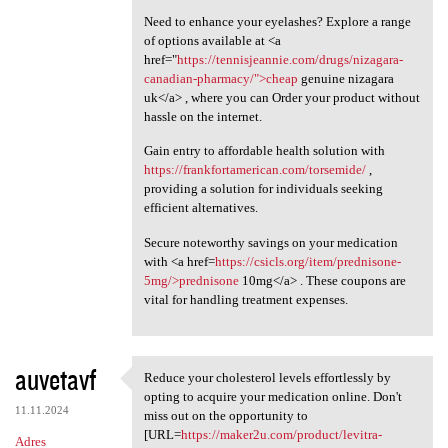
Need to enhance your eyelashes? Explore a range
of options available at <a
href="
https://tennisjeannie.com/drugs/nizagara-
canadian-pharmacy/">cheap
genuine nizagara
uk</a> , where you can Order your product without
hassle on the internet.
Gain entry to affordable health solution with
https://frankfortamerican.com/torsemide/
,
providing a solution for individuals seeking
efficient alternatives.
Secure noteworthy savings on your medication
with <a href=
https://csicls.org/item/prednisone-
5mg/>prednisone
10mg</a> . These coupons are
vital for handling treatment expenses.
auvetavf
Reduce your cholesterol levels effortlessly by
Reduce your cholesterol
opting to acquire your medication online. Don't
11.11.2024
miss out on the opportunity to
[URL=
https://maker2u.com/product/levitra-
Adres