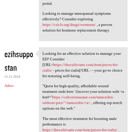
portal.
Looking to manage menopausal symptoms
effectively? Consider exploring
https://csicls.org/drugs/womenra/
, a proven
solution for hormone replacement therapy.
ezihsuppo
Looking for an effective solution to manage your
Looking for an effective
ED? Consider
stan
[URL=
https://thecultivarte.com/item/prices-for-
cialis/
- prices for cialis[/URL - - your go-to choice
for restoring well-being.
11.11.2024
Adres
"Quest for high-quality, affordable wound
treatment ends here: Uncover your solution with <a
href="
https://cafeorestaurant.com/tamoxifen-
without-pres/">tamoxifen</a>
, offering top-notch
options on the web."
The most effective treatment for boosting male
performance is
https://thecultivarte.com/item/prices-for-cialis/
.