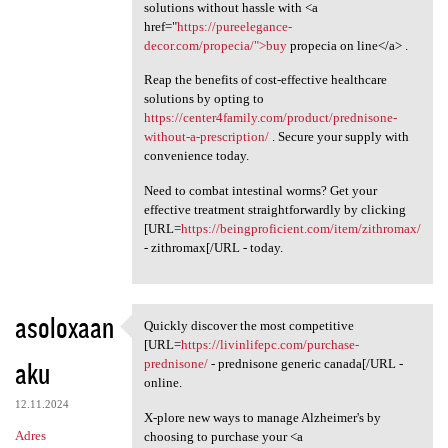
solutions without hassle with <a
href="
https://pureelegance-
decor.com/propecia/">buy
propecia on line</a> .
Reap the benefits of cost-effective healthcare
solutions by opting to
https://center4family.com/product/prednisone-
without-a-prescription/
. Secure your supply with
convenience today.
Need to combat intestinal worms? Get your
effective treatment straightforwardly by clicking
[URL=
https://beingproficient.com/item/zithromax/
- zithromax[/URL - today.
asoloxaan
Quickly discover the most competitive
Quickly discover the most
[URL=
https://livinlifepc.com/purchase-
aku
prednisone/
- prednisone generic canada[/URL -
online.
12.11.2024
X-plore new ways to manage Alzheimer's by
Adres
choosing to purchase your <a