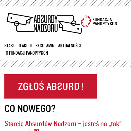
Przejdź
do
treści
START
O AKCJI
REGULAMIN
AKTUALNOŚCI
O FUNDACJI PANOPTYKON
CO NOWEGO?
Starcie Absurdów Nadzoru – jesteś na „tak”