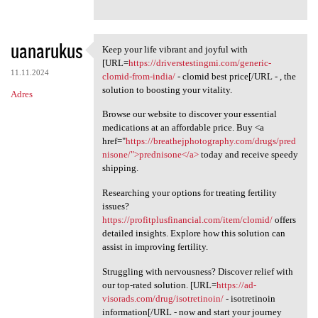
uanarukus
Keep your life vibrant and joyful with
Keep your life vibrant and
[URL=
https://driverstestingmi.com/generic-
11.11.2024
clomid-from-india/
- clomid best price[/URL - , the
solution to boosting your vitality.
Adres
Browse our website to discover your essential
medications at an affordable price. Buy <a
href="
https://breathejphotography.com/drugs/pred
nisone/">prednisone</a>
today and receive speedy
shipping.
Researching your options for treating fertility
issues?
https://profitplusfinancial.com/item/clomid/
offers
detailed insights. Explore how this solution can
assist in improving fertility.
Struggling with nervousness? Discover relief with
our top-rated solution. [URL=
https://ad-
visorads.com/drug/isotretinoin/
- isotretinoin
information[/URL - now and start your journey