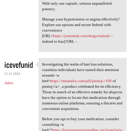
With only one capsule, witness unparalleled
potency.
Manage your hypertension or angina effectively!
Explore our options and secure Inderal with
convenience
[URL=
https://jomsabah.com/drugs/inderal/
-
inderal to buy[/URL - .
icevefunid
Investigating the realm of hair loss solutions,
Investigating the realm of
countless individuals have turned their attention
11.11.2024
towards <a
href=
https://mnsmiles.com/pill/pristiq/>100
of
Adres
pristiq</a> , a product celebrated for its efficiency.
Those in search of an effective remedy for alopecia
have the option to locate this medication through
numerous online platforms, ensuring a discreet and
convenient acquisition.
Before you opt to buy your medication, consider
consulting <a
href="
https://brazosportregionalfmc.org/item/lasix-