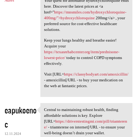
Adres
Your quest for affordable hydroxychloroquine ends
here. Discover the latest prices at <a
href="
https://mnsmiles.com/hydroxychloroquine-
400mg/">hydroxychloroquine
200mg</a> , your
preferred source for cost-effective healthcare
solutions.
Keep your lungs healthy and breathe easier!
Acquire your
https://texasrehabcenter.org/item/prednisone-
lowest-price/
today to control COPD symptoms
effectively.
Visit [URL=
https://classybodyart.com/amoxicillin/
- amoxicillin[/URL - to buy your medication on
the web at fantastic prices.
eapukoeno
Central to maintaining robust health, finding
Central to maintaining robust
affordable solutions is key. Explore
c
[URL=
https://driverstestingmi.com/pill/triamteren
e/
- triamterene on internet[/URL - to ensure your
well-being doesn’t drain your wallet.
12.11.2024