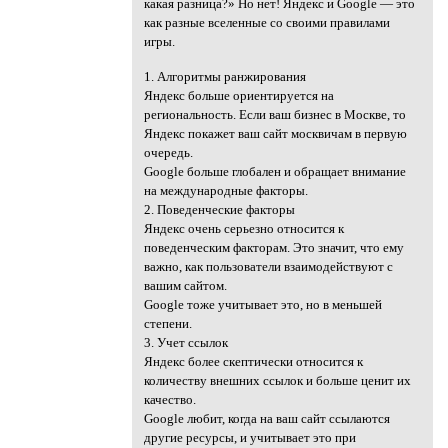
какая разница?» Но нет! Яндекс и Google — это
как разные вселенные со своими правилами
игры.
1. Алгоритмы ранжирования
Яндекс больше ориентируется на
региональность. Если ваш бизнес в Москве, то
Яндекс покажет ваш сайт москвичам в первую
очередь.
Google больше глобален и обращает внимание
на международные факторы.
2. Поведенческие факторы
Яндекс очень серьезно относится к
поведенческим факторам. Это значит, что ему
важно, как пользователи взаимодействуют с
вашим сайтом.
Google тоже учитывает это, но в меньшей
степени.
3. Учет ссылок
Яндекс более скептически относится к
количеству внешних ссылок и больше ценит их
качество.
Google любит, когда на ваш сайт ссылаются
другие ресурсы, и учитывает это при