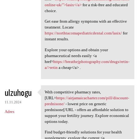
online-uk/">lasix</a>
for a risk-free and educated
choice.
Get ease from allergy symptoms with an effective
treatment. Locate
https://northtacomapediatricdental.com/lasix/
for
instant results.
Explore your options and obtain your
pharmaceutical needs easily <a
href=
https://breathejphotography.com/drugs/retin-
a/>retin
a cheap</a> .
ulzuhogu
With competitive pharmacy rates,
With competitive pharmacy
[URL=
https://airjamaicacharter.com/pill/discount-
11.11.2024
prednisone/
- lowest price on generic
prednisone[/URL - offers an affordable solution to
Adres
support your fertility journey. Explore economical
options today.
Find budget-friendly solutions for your health
supplements; explore the current <a