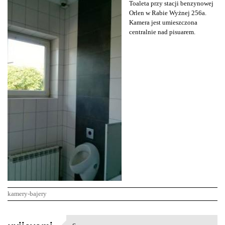
Toaleta przy stacji benzynowej
Orlen w Rabie Wyżnej 256a.
Kamera jest umieszczona
centralnie nad pisuarem.
kamery-bajery
K