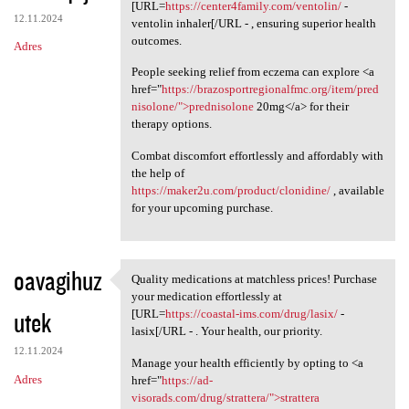
Please consider the option to
[URL=
https://center4family.com/ventolin/
-
12.11.2024
ventolin inhaler[/URL - , ensuring superior health
outcomes.
Adres
People seeking relief from eczema can explore <a
href="
https://brazosportregionalfmc.org/item/pred
nisolone/">prednisolone
20mg</a> for their
therapy options.
Combat discomfort effortlessly and affordably with
the help of
https://maker2u.com/product/clonidine/
, available
for your upcoming purchase.
oavagihuz
Quality medications at matchless prices! Purchase
Quality medications at
your medication effortlessly at
utek
[URL=
https://coastal-ims.com/drug/lasix/
-
lasix[/URL - . Your health, our priority.
12.11.2024
Manage your health efficiently by opting to <a
Adres
href="
https://ad-
visorads.com/drug/strattera/">strattera