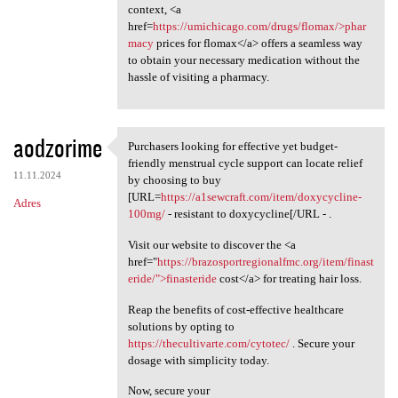
context, <a
href=
https://umichicago.com/drugs/flomax/>phar
macy
prices for flomax</a> offers a seamless way
to obtain your necessary medication without the
hassle of visiting a pharmacy.
aodzorime
Purchasers looking for effective yet budget-
Purchasers looking for
friendly menstrual cycle support can locate relief
11.11.2024
by choosing to buy
[URL=
https://a1sewcraft.com/item/doxycycline-
Adres
100mg/
- resistant to doxycycline[/URL - .
Visit our website to discover the <a
href="
https://brazosportregionalfmc.org/item/finast
eride/">finasteride
cost</a> for treating hair loss.
Reap the benefits of cost-effective healthcare
solutions by opting to
https://thecultivarte.com/cytotec/
. Secure your
dosage with simplicity today.
Now, secure your