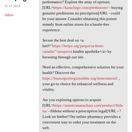
Looking for an affordable
performance? Explore the array of options;
11.11.2024
[URL=
https://karachigo.com/prednisone/
- buying
genuine prednisone no procription[/URL - could
Adres
be your answer. Consider obtaining this potent
remedy from online stores for a hassle-free
experience.
Secure the best deal on <a
href="
https://helpo.org/propecia-from-
canada/">propecia
kaufen apotheke</a> by
browsing through our site.
Need an effective, comprehensive solution for your
health? Discover the
https://brazosportregionalfmc.org/item/amoxil/
,
your go-to choice for enhanced wellness and
vitality.
Are you exploring options to acquire
[URL=
https://americanazachary.com/product/filde
na/
- fildena without a prescription legal[/URL - ?
Look no further! Our online pharmacy provides a
convenient way to order your treatment on the
web.