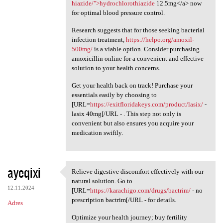
hiazide/">hydrochlorothiazide
12.5mg</a> now
for optimal blood pressure control.
Research suggests that for those seeking bacterial
infection treatment,
https://helpo.org/amoxil-
500mg/
is a viable option. Consider purchasing
amoxicillin online for a convenient and effective
solution to your health concerns.
Get your health back on track! Purchase your
essentials easily by choosing to
[URL=
https://exitfloridakeys.com/product/lasix/
-
lasix 40mg[/URL - . This step not only is
convenient but also ensures you acquire your
medication swiftly.
ayeqixi
Relieve digestive discomfort effectively with our
Relieve digestive discomfort
natural solution. Go to
12.11.2024
[URL=
https://karachigo.com/drugs/bactrim/
- no
prescription bactrim[/URL - for details.
Adres
Optimize your health journey; buy fertility