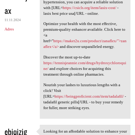
Knowing how essential it is
hypertension, you can acquire a reliable solution
ax
with [URL=
https://csicls.org/item/lasix-cost/
-
lasix best price usa[/URL - online.
11.11.2024
Optimize your health with the most effective,
Adres
premium-quality enhancer available. Click here to
<a
href="
https://maker2u.com/product/zanaflex/">zan
aflex</a>
and discover unparalleled energy.
Discover the most up-to-date
https://tennisjeannie.com/drugs/hydroxychloroqui
ne/
and explore choices for acquiring this
treatment through online pharmacies.
Nourish your lashes to luxurious lengths with a
click! Visit
[URL=
https://beingproficient.com/item/tadalafil/
-
tadalafil generic pills[/URL - to buy your remedy
for fuller, more striking eyes.
ebiqizig
Looking for an affordable solution to enhance your