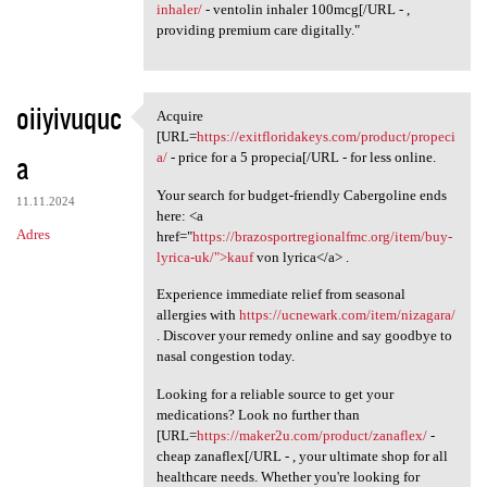
inhaler/
- ventolin inhaler 100mcg[/URL - ,
providing premium care digitally."
oiiyivuquc
Acquire
Acquire [URL=https:/
[URL=
https://exitfloridakeys.com/product/propeci
a
a/
- price for a 5 propecia[/URL - for less online.
Your search for budget-friendly Cabergoline ends
11.11.2024
here: <a
Adres
href="
https://brazosportregionalfmc.org/item/buy-
lyrica-uk/">kauf
von lyrica</a> .
Experience immediate relief from seasonal
allergies with
https://ucnewark.com/item/nizagara/
. Discover your remedy online and say goodbye to
nasal congestion today.
Looking for a reliable source to get your
medications? Look no further than
[URL=
https://maker2u.com/product/zanaflex/
-
cheap zanaflex[/URL - , your ultimate shop for all
healthcare needs. Whether you're looking for