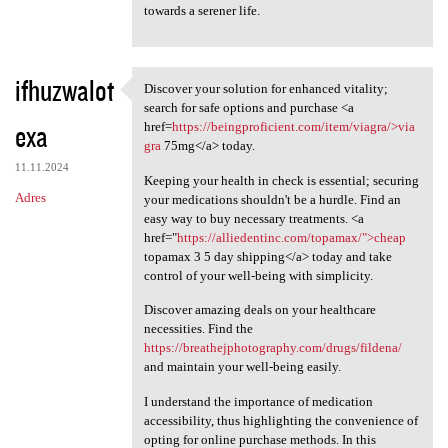
towards a serener life.
ifhuzwalot
Discover your solution for enhanced vitality;
Discover your solution for
search for safe options and purchase <a
exa
href=
https://beingproficient.com/item/viagra/>via
gra
75mg</a> today.
11.11.2024
Keeping your health in check is essential; securing
Adres
your medications shouldn't be a hurdle. Find an
easy way to buy necessary treatments. <a
href="
https://alliedentinc.com/topamax/">cheap
topamax 3 5 day shipping</a> today and take
control of your well-being with simplicity.
Discover amazing deals on your healthcare
necessities. Find the
https://breathejphotography.com/drugs/fildena/
and maintain your well-being easily.
I understand the importance of medication
accessibility, thus highlighting the convenience of
opting for online purchase methods. In this