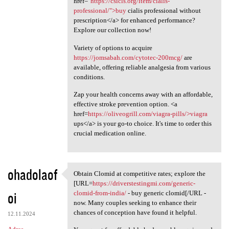
href="
https://csicls.org/item/cialis-
professional/">buy
cialis professional without
prescription</a> for enhanced performance?
Explore our collection now!
Variety of options to acquire
https://jomsabah.com/cytotec-200mcg/
are
available, offering reliable analgesia from various
conditions.
Zap your health concerns away with an affordable,
effective stroke prevention option. <a
href=
https://oliveogrill.com/viagra-pills/>viagra
ups</a> is your go-to choice. It's time to order this
crucial medication online.
ohadolaof
Obtain Clomid at competitive rates; explore the
Obtain Clomid at competitive
[URL=
https://driverstestingmi.com/generic-
oi
clomid-from-india/
- buy generic clomid[/URL -
now. Many couples seeking to enhance their
chances of conception have found it helpful.
12.11.2024