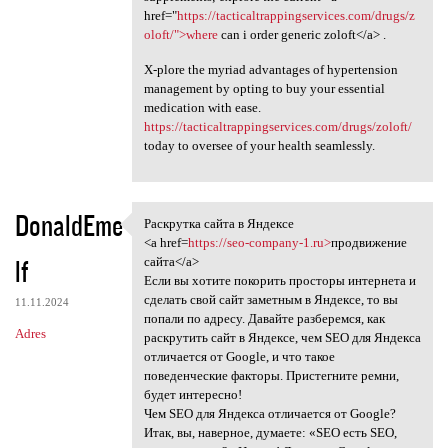
href="
https://tacticaltrappingservices.com/drugs/z
oloft/">where
can i order generic zoloft</a> .
X-plore the myriad advantages of hypertension
management by opting to buy your essential
medication with ease.
https://tacticaltrappingservices.com/drugs/zoloft/
today to oversee of your health seamlessly.
DonaldEme
Раскрутка сайта в Яндексе
Раскрутка сайта в Яндексе
<a href=
https://seo-company-1.ru>
продвижение
lf
сайта</a>
Если вы хотите покорить просторы интернета и
сделать свой сайт заметным в Яндексе, то вы
11.11.2024
попали по адресу. Давайте разберемся, как
Adres
раскрутить сайт в Яндексе, чем SEO для Яндекса
отличается от Google, и что такое
поведенческие факторы. Пристегните ремни,
будет интересно!
Чем SEO для Яндекса отличается от Google?
Итак, вы, наверное, думаете: «SEO есть SEO,