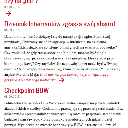
czy na „nie”?
03.10.2015
Dziennik Internautów zgłasza swój absurd
08.09.2015
Dziennik Internautów dołączył się do naszej akcji i zgłosił nam swój
przykład: „Oburzamy się na inwigilację w internecie, na działania
amerykańskich służb, ale co wiemy o inwigilacji na własnym podwórku?
Czy myślałeś, że gdy stoisz sobie pod blokiem, możesz być ciągle
obserwowany np. przez człowieka ze straży miejskiej, który siedzi przy
biurku i pije kawę? Czy myślałeś, ile naprawdę kamer może być w Twojej
okolicy? A może spojrzysz na mapkę, która może to ukazywać?”. Polecamy
artykuł Marcina Maja:
Ktoś nasikał pod kamerą, czyli inwigilacja z
perspektywy własnego podwórka
.
Checkpoint BUW
08.09.2015
Biblioteka Uniwersytecka w Warszawie. Jedna z najważniejszych bibliotek
akademickich w stolicy. Codziennie przewijają się przez nią setki studentów,
doktorantów i pracowników naukowych. Są również pasjonaci, samodzielni
badacze i warszawiacy, którzy poszukują niedostępnych gdzie indziej
pozycji. Wycieczka po mieście bez wizyty w BUW-ie też się nie liczy. W