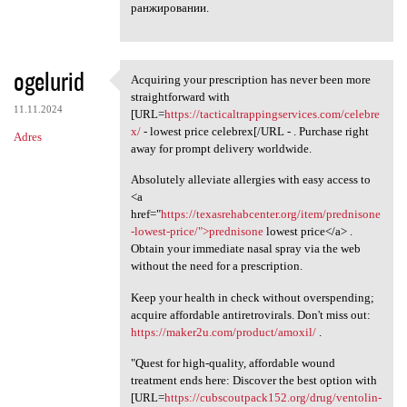
ранжировании.
ogelurid
Acquiring your prescription has never been more
Acquiring your prescription
straightforward with
11.11.2024
[URL=
https://tacticaltrappingservices.com/celebre
x/
- lowest price celebrex[/URL - . Purchase right
Adres
away for prompt delivery worldwide.
Absolutely alleviate allergies with easy access to
<a
href="
https://texasrehabcenter.org/item/prednisone
-lowest-price/">prednisone
lowest price</a> .
Obtain your immediate nasal spray via the web
without the need for a prescription.
Keep your health in check without overspending;
acquire affordable antiretrovirals. Don't miss out:
https://maker2u.com/product/amoxil/
.
"Quest for high-quality, affordable wound
treatment ends here: Discover the best option with
[URL=
https://cubscoutpack152.org/drug/ventolin-