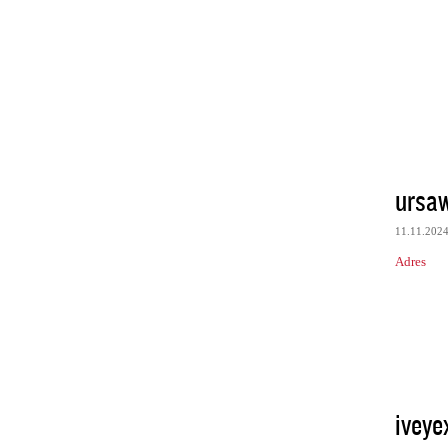
ursaw
11.11.202
Adres
iveye