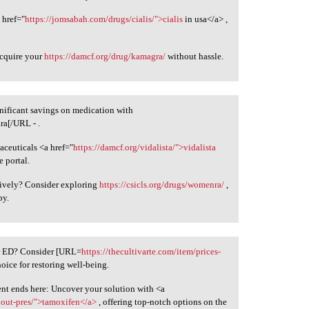
 href="
https://jomsabah.com/drugs/cialis/">cialis
in usa</a> ,
acquire your
https://damcf.org/drug/kamagra/
without hassle.
gnificant savings on medication with
a[/URL - .
aceuticals <a href="
https://damcf.org/vidalista/">vidalista
 portal.
ively? Consider exploring
https://csicls.org/drugs/womenra/
,
py.
ur ED? Consider [URL=
https://thecultivarte.com/item/prices-
hoice for restoring well-being.
ent ends here: Uncover your solution with <a
hout-pres/">tamoxifen</a>
, offering top-notch options on the