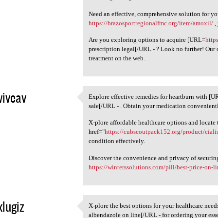
Need an effective, comprehensive solution for yo
https://brazosportregionalfmc.org/item/amoxil/
,
Are you exploring options to acquire [URL=
http
prescription legal[/URL - ? Look no further! Our
treatment on the web.
iveav
Explore effective remedies for heartburn with [
Explore effective remedies
sale[/URL - . Obtain your medication convenient
4
X-plore affordable healthcare options and locate 
href="
https://cubscoutpack152.org/product/cialis
condition effectively.
Discover the convenience and privacy of securin
https://winterssolutions.com/pill/best-price-on-l
xlugiz
X-plore the best options for your healthcare nee
X-plore the best options for
albendazole on line[/URL - for ordering your esse