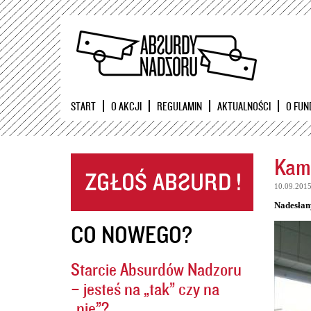
START
O AKCJI
REGULAMIN
AKTUALNOŚCI
O FUN
Kame
10.09.201
Nadesłan
CO NOWEGO?
Starcie Absurdów Nadzoru
– jesteś na „tak” czy na
„nie”?