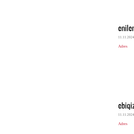
enile
11.11.202
Adres
ebiqi
11.11.202
Adres