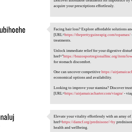
Discover affordable treatments for impotence by 
acquire your prescriptions effortlessly.
ubihoehe
Facing hair loss? Explore affordable solutions an
Facing hair loss? Explore
[URL=
https://theprettyguineapig.com/topamax/
4
treatments.
Unlock immediate relief for your digestive distu
href="
https://brazosportregionalfmc.org/item/low
for stomach discomfort.
One can uncover competitive
https://airjamaica
economical options and availability.
Looking to improve your stamina? Discover trus
[URL=
https://airjamaicacharter.com/viagra/
- via
enaluj
Elevate your vitality effortlessly with an array o
Elevate your vitality
href=
https://damcf.org/prednisone/>by
prednisone
4
health and wellbeing.