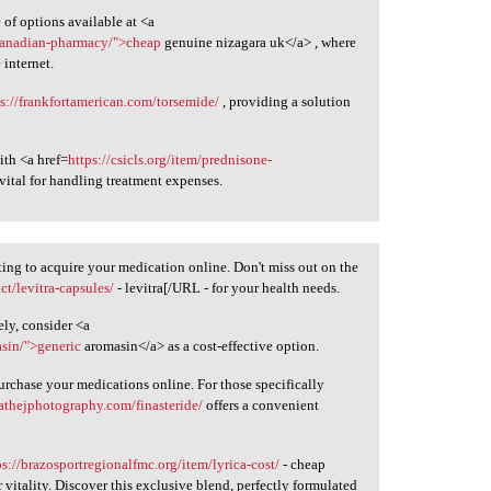
of options available at <a
-canadian-pharmacy/">cheap
genuine nizagara uk</a> , where
 internet.
ps://frankfortamerican.com/torsemide/
, providing a solution
ith <a href=
https://csicls.org/item/prednisone-
ital for handling treatment expenses.
ting to acquire your medication online. Don't miss out on the
t/levitra-capsules/
- levitra[/URL - for your health needs.
ely, consider <a
sin/">generic
aromasin</a> as a cost-effective option.
rchase your medications online. For those specifically
eathejphotography.com/finasteride/
offers a convenient
ps://brazosportregionalfmc.org/item/lyrica-cost/
- cheap
 vitality. Discover this exclusive blend, perfectly formulated