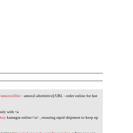
m/amoxicillin/
- amoxil alternitive[/URL - order online for fast
ssly with <a
>buy
kamagra online</a> , ensuring rapid shipment to keep up