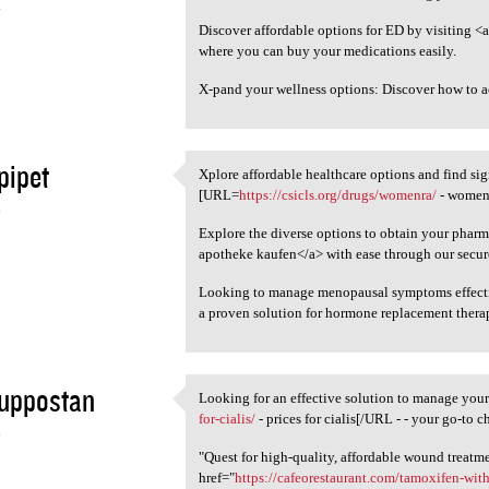
4
Discover affordable options for ED by visiting <a
where you can buy your medications easily.
X-pand your wellness options: Discover how to 
pipet
Xplore affordable healthcare options and find si
Xplore affordable healthcare
[URL=
https://csicls.org/drugs/womenra/
- womenr
4
Explore the diverse options to obtain your pharm
apotheke kaufen</a> with ease through our secure
Looking to manage menopausal symptoms effect
a proven solution for hormone replacement thera
suppostan
Looking for an effective solution to manage yo
Looking for an effective
for-cialis/
- prices for cialis[/URL - - your go-to c
4
"Quest for high-quality, affordable wound treatm
href="
https://cafeorestaurant.com/tamoxifen-wit