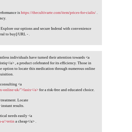
erformance is
https://thecultivarte.com/item/prices-for-cialis/
.
ncy.
 Explore our options and secure Inderal with convenience
eral to buy[/URL - .
untless individuals have turned their attention towards <a
istiq</a> , a product celebrated for its efficiency. Those in
the option to locate this medication through numerous online
uisition.
 consulting <a
ix-online-uk/">lasix</a>
for a risk-free and educated choice.
 treatment. Locate
 instant results.
ical needs easily <a
-a/>retin
a cheap</a> .