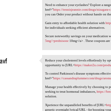
Need to enhance your eyelashes? Explore a range 
href="
https://tennisjeannie.com/drugs/nizagara
you can Order your product without hassle on the
Gain entry to affordable health solution with
htt
for individuals seeking efficient alternatives.
Secure noteworthy savings on your medication w
5mg/>prednisone
10mg</a> . These coupons are v
avf
Reduce your cholesterol levels effortlessly by op
Reduce your cholesterol
opportunity to [URL=
https://maker2u.com/produc
4
To control Parkinson's disease symptoms effectiv
href="
https://cassandraplummer.com/drugs/aroma
Manage your health effectively by choosing to pu
seeking to treat hormonal imbalances,
https://br
solution.
Xperience the unparalleled benefits of [URL=
htt
generic overnight lyrica[/URL - for boosting your