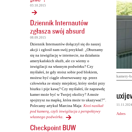
03.10.2015
Dziennik Internautów
zgłasza swój absurd
08.09.2015
Dziennik Internautów dołączył się do naszej
akcji i zgłosił nam swój przykład: „Oburzamy
się na inwigilację w internecie, na działania
amerykańskich służb, ale co wiemy o
inwigilacji na własnym podwórku? Czy
myślałeś, że gdy stoisz sobie pod blokiem,
kamery-b
możesz być ciągle obserwowany np. przez
człowieka ze straży miejskiej, który siedzi przy
biurku i pije kawę? Czy myślałeś, ile naprawdę
K
uxije
kamer może być w Twojej okolicy? A może
o
spojrzysz na mapkę, która może to ukazywać?”.
11.11.202
Polecamy artykuł Marcina Maja:
Ktoś nasikał
m
pod kamerą, czyli inwigilacja z perspektywy
Adres
e
własnego podwórka
.
n
Checkpoint BUW