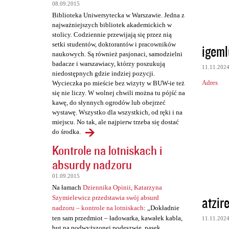
t
08.09.2015
a
Biblioteka Uniwersytecka w Warszawie. Jedna z
najważniejszych bibliotek akademickich w
r
stolicy. Codziennie przewijają się przez nią
z
setki studentów, doktorantów i pracowników
igeml
naukowych. Są również pasjonaci, samodzielni
e
badacze i warszawiacy, którzy poszukują
11.11.202
niedostępnych gdzie indziej pozycji.
Adres
Wycieczka po mieście bez wizyty w BUW-ie też
się nie liczy. W wolnej chwili można tu pójść na
kawę, do słynnych ogrodów lub obejrzeć
wystawę. Wszystko dla wszystkich, od ręki i na
miejscu. No tak, ale najpierw trzeba się dostać
do środka.
Kontrole na lotniskach i
absurdy nadzoru
01.09.2015
Na łamach
Dziennika Opinii, Katarzyna
atzir
Szymielewicz przedstawia swój absurd
nadzoru – kontrole na lotniskach
: „Dokładnie
ten sam przedmiot – ładowarka, kawałek kabla,
11.11.202
but na podwyższonej podeszwie, pasek,