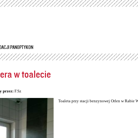
Przejdź
do
treści
DACJI PANOPTYKON
ra w toalecie
5
y przez:
F.Sz
Toaleta przy stacji benzynowej Orlen w Rabie 