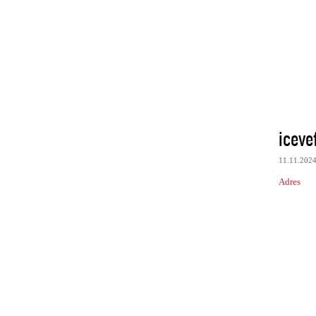
iceve
11.11.202
Adres