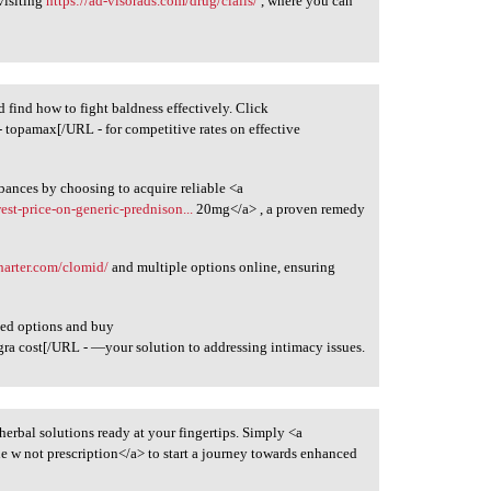
visiting
https://ad-visorads.com/drug/cialis/
, where you can
d find how to fight baldness effectively. Click
- topamax[/URL - for competitive rates on effective
rbances by choosing to acquire reliable <a
est-price-on-generic-prednison...
20mg</a> , a proven remedy
charter.com/clomid/
and multiple options online, ensuring
ted options and buy
gra cost[/URL - —your solution to addressing intimacy issues.
f herbal solutions ready at your fingertips. Simply <a
 w not prescription</a> to start a journey towards enhanced