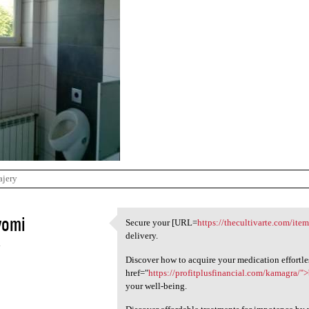
ajery
vomi
Secure your [URL=
https://thecultivarte.com/ite
Secure your [URL=https:/
delivery.
4
Discover how to acquire your medication effortle
href="
https://profitplusfinancial.com/kamagra/"
your well-being.