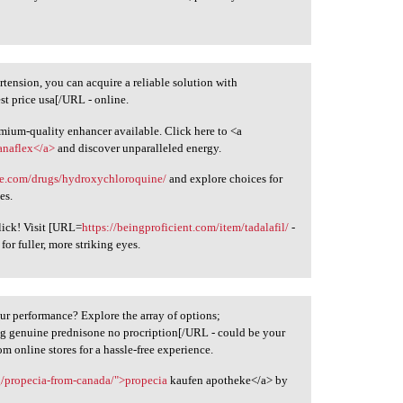
tension, you can acquire a reliable solution with
est price usa[/URL - online.
emium-quality enhancer available. Click here to <a
anaflex</a>
and discover unparalleled energy.
nie.com/drugs/hydroxychloroquine/
and explore choices for
es.
lick! Visit [URL=
https://beingproficient.com/item/tadalafil/
-
for fuller, more striking eyes.
ur performance? Explore the array of options;
g genuine prednisone no procription[/URL - could be your
m online stores for a hassle-free experience.
rg/propecia-from-canada/">propecia
kaufen apotheke</a> by