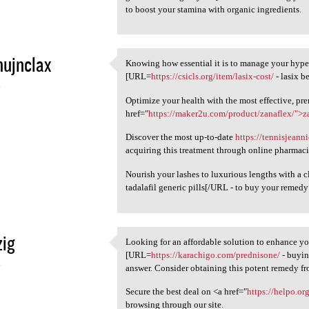
to boost your stamina with organic ingredients.
nujnclax
Knowing how essential it is to manage your hyper
Knowing how essential it is
[URL=
https://csicls.org/item/lasix-cost/
- lasix b
4
Optimize your health with the most effective, pr
href="
https://maker2u.com/product/zanaflex/">z
Discover the most up-to-date
https://tennisjean
acquiring this treatment through online pharmaci
Nourish your lashes to luxurious lengths with a c
tadalafil generic pills[/URL - to buy your remedy 
zig
Looking for an affordable solution to enhance yo
Looking for an affordable
[URL=
https://karachigo.com/prednisone/
- buyin
4
answer. Consider obtaining this potent remedy fro
Secure the best deal on <a href="
https://helpo.o
browsing through our site.