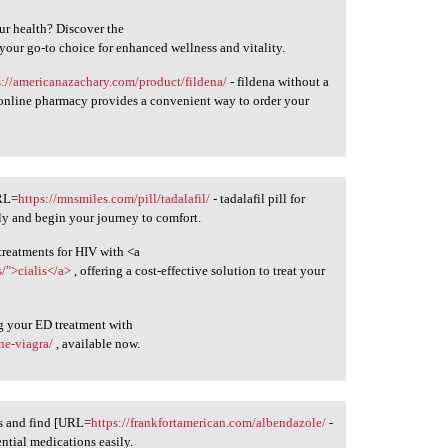
ur health? Discover the
 your go-to choice for enhanced wellness and vitality.
s://americanazachary.com/product/fildena/
- fildena without a
 online pharmacy provides a convenient way to order your
URL=
https://mnsmiles.com/pill/tadalafil/
- tadalafil pill for
ly and begin your journey to comfort.
treatments for HIV with <a
/">cialis</a>
, offering a cost-effective solution to treat your
g your ED treatment with
ine-viagra/
, available now.
ds and find [URL=
https://frankfortamerican.com/albendazole/
-
ntial medications easily.