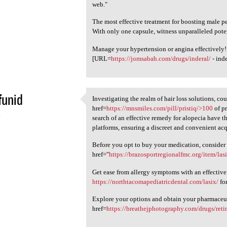
web."
The most effective treatment for boosting male p
With only one capsule, witness unparalleled pote
Manage your hypertension or angina effectively!
[URL=
https://jomsabah.com/drugs/inderal/
- ind
funid
Investigating the realm of hair loss solutions, co
Investigating the realm of
href=
https://mnsmiles.com/pill/pristiq/>100
of pr
4
search of an effective remedy for alopecia have 
platforms, ensuring a discreet and convenient acq
Before you opt to buy your medication, consider
href="
https://brazosportregionalfmc.org/item/las
Get ease from allergy symptoms with an effective
https://northtacomapediatricdental.com/lasix/
for
Explore your options and obtain your pharmaceut
href=
https://breathejphotography.com/drugs/retin