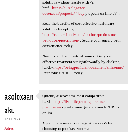
solutions without hassle with <a
href="
https://pureelegance-
decor.com/propecia/">buy
propecia on line</a> .
Reap the benefits of cost-effective healthcare
solutions by opting to
https://center4family.com/product/prednisone-
without-a-prescription/
. Secure your supply with
convenience today.
Need to combat intestinal worms? Get your
effective treatment straightforwardly by clicking
[URL=
https://beingproficient.com/item/zithromax/
- zithromax[/URL - today.
asoloxaan
Quickly discover the most competitive
Quickly discover the most
[URL=
https://livinlifepc.com/purchase-
aku
prednisone/
- prednisone generic canada[/URL -
online.
12.11.2024
X-plore new ways to manage Alzheimer's by
Adres
choosing to purchase your <a