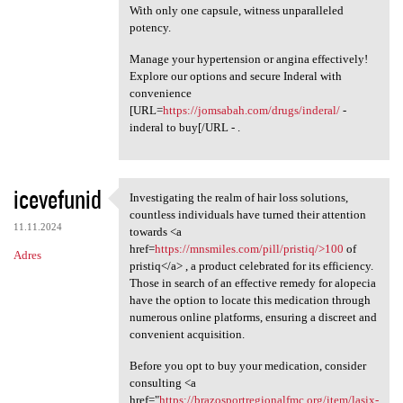
With only one capsule, witness unparalleled
potency.
Manage your hypertension or angina effectively!
Explore our options and secure Inderal with
convenience
[URL=
https://jomsabah.com/drugs/inderal/
-
inderal to buy[/URL - .
icevefunid
Investigating the realm of hair loss solutions,
Investigating the realm of
countless individuals have turned their attention
11.11.2024
towards <a
href=
https://mnsmiles.com/pill/pristiq/>100
of
Adres
pristiq</a> , a product celebrated for its efficiency.
Those in search of an effective remedy for alopecia
have the option to locate this medication through
numerous online platforms, ensuring a discreet and
convenient acquisition.
Before you opt to buy your medication, consider
consulting <a
href="
https://brazosportregionalfmc.org/item/lasix-