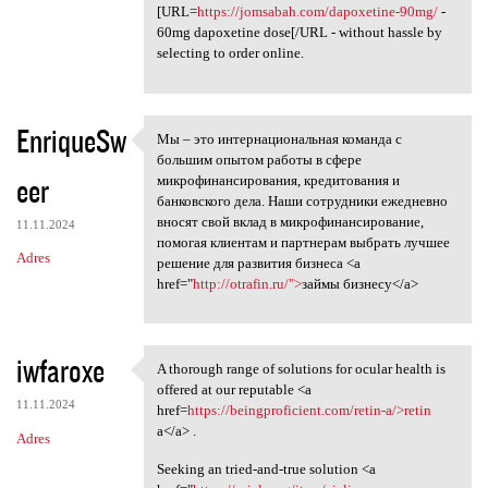
[URL=
https://jomsabah.com/dapoxetine-90mg/
-
60mg dapoxetine dose[/URL - without hassle by
selecting to order online.
EnriqueSw
Мы – это интернациональная команда с
Мы – это интернациональная
большим опытом работы в сфере
eer
микрофинансирования, кредитования и
банковского дела. Наши сотрудники ежедневно
вносят свой вклад в микрофинансирование,
11.11.2024
помогая клиентам и партнерам выбрать лучшее
Adres
решение для развития бизнеса <a
href="
http://otrafin.ru/">
займы бизнесу</a>
iwfaroxe
A thorough range of solutions for ocular health is
A thorough range of solutions
offered at our reputable <a
11.11.2024
href=
https://beingproficient.com/retin-a/>retin
a</a> .
Adres
Seeking an tried-and-true solution <a