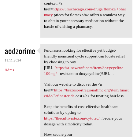
context, <a
href=
https://umichicago.com/drugs/flomax/>phar
macy
prices for flomax</a> offers a seamless way
to obtain your necessary medication without the
hassle of visiting a pharmacy.
aodzorime
Purchasers looking for effective yet budget-
Purchasers looking for
friendly menstrual cycle support can locate relief
11.11.2024
by choosing to buy
[URL=
https://a1sewcraft.com/item/doxycycline-
Adres
100mg/
- resistant to doxycycline[/URL - .
Visit our website to discover the <a
href="
https://brazosportregionalfmc.org/item/finast
eride/">finasteride
cost</a> for treating hair loss.
Reap the benefits of cost-effective healthcare
solutions by opting to
https://thecultivarte.com/cytotec/
. Secure your
dosage with simplicity today.
Now, secure your