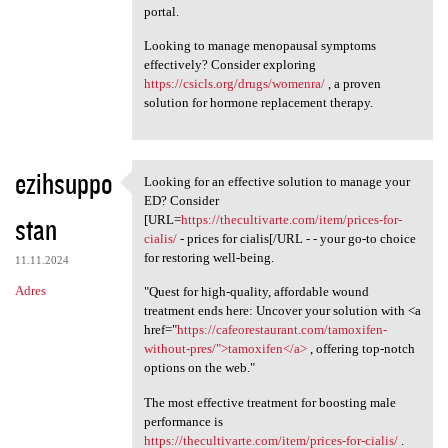
portal.
Looking to manage menopausal symptoms
effectively? Consider exploring
https://csicls.org/drugs/womenra/
, a proven
solution for hormone replacement therapy.
ezihsuppo
Looking for an effective solution to manage your
Looking for an effective
ED? Consider
stan
[URL=
https://thecultivarte.com/item/prices-for-
cialis/
- prices for cialis[/URL - - your go-to choice
for restoring well-being.
11.11.2024
Adres
"Quest for high-quality, affordable wound
treatment ends here: Uncover your solution with <a
href="
https://cafeorestaurant.com/tamoxifen-
without-pres/">tamoxifen</a>
, offering top-notch
options on the web."
The most effective treatment for boosting male
performance is
https://thecultivarte.com/item/prices-for-cialis/
.