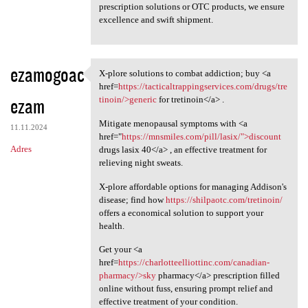
prescription solutions or OTC products, we ensure
excellence and swift shipment.
ezamogoac
X-plore solutions to combat addiction; buy <a
X-plore solutions to combat
href=
https://tacticaltrappingservices.com/drugs/tre
ezam
tinoin/>generic
for tretinoin</a> .
Mitigate menopausal symptoms with <a
11.11.2024
href="
https://mnsmiles.com/pill/lasix/">discount
Adres
drugs lasix 40</a> , an effective treatment for
relieving night sweats.
X-plore affordable options for managing Addison's
disease; find how
https://shilpaotc.com/tretinoin/
offers a economical solution to support your
health.
Get your <a
href=
https://charlotteelliottinc.com/canadian-
pharmacy/>sky
pharmacy</a> prescription filled
online without fuss, ensuring prompt relief and
effective treatment of your condition.