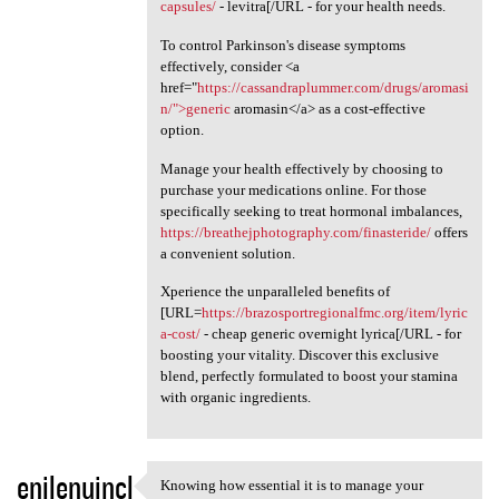
capsules/
- levitra[/URL - for your health needs.
To control Parkinson's disease symptoms
effectively, consider <a
href="
https://cassandraplummer.com/drugs/aromasi
n/">generic
aromasin</a> as a cost-effective
option.
Manage your health effectively by choosing to
purchase your medications online. For those
specifically seeking to treat hormonal imbalances,
https://breathejphotography.com/finasteride/
offers
a convenient solution.
Xperience the unparalleled benefits of
[URL=
https://brazosportregionalfmc.org/item/lyric
a-cost/
- cheap generic overnight lyrica[/URL - for
boosting your vitality. Discover this exclusive
blend, perfectly formulated to boost your stamina
with organic ingredients.
enilenujncl
Knowing how essential it is to manage your