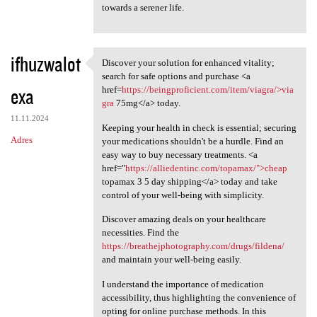
towards a serener life.
ifhuzwalot
Discover your solution for enhanced vitality;
Discover your solution for
search for safe options and purchase <a
exa
href=
https://beingproficient.com/item/viagra/>via
gra
75mg</a> today.
11.11.2024
Keeping your health in check is essential; securing
Adres
your medications shouldn't be a hurdle. Find an
easy way to buy necessary treatments. <a
href="
https://alliedentinc.com/topamax/">cheap
topamax 3 5 day shipping</a> today and take
control of your well-being with simplicity.
Discover amazing deals on your healthcare
necessities. Find the
https://breathejphotography.com/drugs/fildena/
and maintain your well-being easily.
I understand the importance of medication
accessibility, thus highlighting the convenience of
opting for online purchase methods. In this