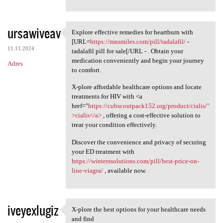
ursawiveav
Explore effective remedies for heartburn with
Explore effective remedies
[URL=
https://mnsmiles.com/pill/tadalafil/
-
11.11.2024
tadalafil pill for sale[/URL - . Obtain your
medication conveniently and begin your journey
Adres
to comfort.
X-plore affordable healthcare options and locate
treatments for HIV with <a
href="
https://cubscoutpack152.org/product/cialis/"
>cialis</a>
, offering a cost-effective solution to
treat your condition effectively.
Discover the convenience and privacy of securing
your ED treatment with
https://winterssolutions.com/pill/best-price-on-
line-viagra/
, available now.
iveyexlugiz
X-plore the best options for your healthcare needs
X-plore the best options for
and find