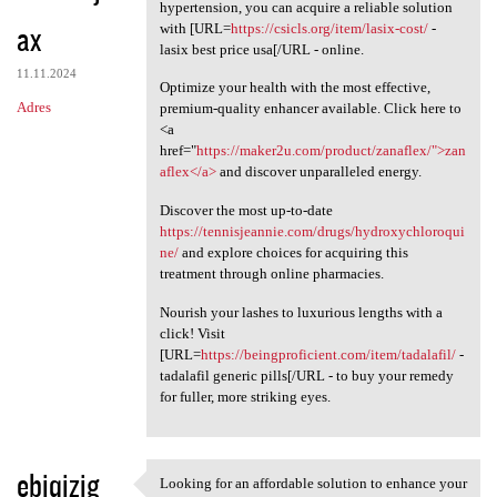
Knowing how essential it is
hypertension, you can acquire a reliable solution
ax
with [URL=
https://csicls.org/item/lasix-cost/
-
lasix best price usa[/URL - online.
11.11.2024
Optimize your health with the most effective,
Adres
premium-quality enhancer available. Click here to
<a
href="
https://maker2u.com/product/zanaflex/">zan
aflex</a>
and discover unparalleled energy.
Discover the most up-to-date
https://tennisjeannie.com/drugs/hydroxychloroqui
ne/
and explore choices for acquiring this
treatment through online pharmacies.
Nourish your lashes to luxurious lengths with a
click! Visit
[URL=
https://beingproficient.com/item/tadalafil/
-
tadalafil generic pills[/URL - to buy your remedy
for fuller, more striking eyes.
ebiqizig
Looking for an affordable solution to enhance your