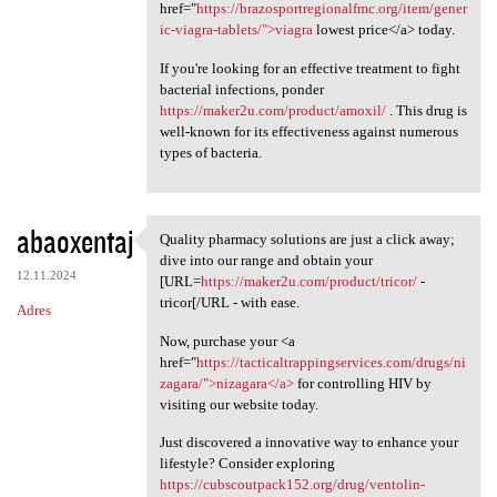
href="
https://brazosportregionalfmc.org/item/gener
ic-viagra-tablets/">viagra
lowest price</a> today.
If you're looking for an effective treatment to fight
bacterial infections, ponder
https://maker2u.com/product/amoxil/
. This drug is
well-known for its effectiveness against numerous
types of bacteria.
abaoxentaj
Quality pharmacy solutions are just a click away;
Quality pharmacy solutions
dive into our range and obtain your
12.11.2024
[URL=
https://maker2u.com/product/tricor/
-
tricor[/URL - with ease.
Adres
Now, purchase your <a
href="
https://tacticaltrappingservices.com/drugs/ni
zagara/">nizagara</a>
for controlling HIV by
visiting our website today.
Just discovered a innovative way to enhance your
lifestyle? Consider exploring
https://cubscoutpack152.org/drug/ventolin-