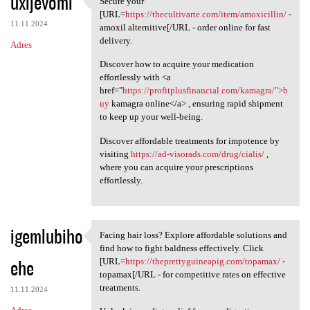
uxijevomi
Secure your
Secure your [URL=https:/
o
[URL=
https://thecultivarte.com/item/amoxicillin/
-
11.11.2024
m
amoxil alternitive[/URL - order online for fast
delivery.
Adres
e
Discover how to acquire your medication
n
effortlessly with <a
t
href="
https://profitplusfinancial.com/kamagra/">b
uy
kamagra online</a> , ensuring rapid shipment
a
to keep up your well-being.
r
Discover affordable treatments for impotence by
z
visiting
https://ad-visorads.com/drug/cialis/
,
e
where you can acquire your prescriptions
effortlessly.
igemlubiho
Facing hair loss? Explore affordable solutions and
Facing hair loss? Explore
find how to fight baldness effectively. Click
ehe
[URL=
https://theprettyguineapig.com/topamax/
-
topamax[/URL - for competitive rates on effective
treatments.
11.11.2024