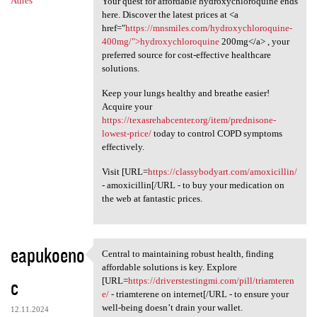
Adres
Your quest for affordable hydroxychloroquine ends
here. Discover the latest prices at <a
href="
https://mnsmiles.com/hydroxychloroquine-
400mg/">hydroxychloroquine
200mg</a> , your
preferred source for cost-effective healthcare
solutions.
Keep your lungs healthy and breathe easier!
Acquire your
https://texasrehabcenter.org/item/prednisone-
lowest-price/
today to control COPD symptoms
effectively.
Visit [URL=
https://classybodyart.com/amoxicillin/
- amoxicillin[/URL - to buy your medication on
the web at fantastic prices.
eapukoeno
Central to maintaining robust health, finding
Central to maintaining robust
affordable solutions is key. Explore
c
[URL=
https://driverstestingmi.com/pill/triamteren
e/
- triamterene on internet[/URL - to ensure your
well-being doesn’t drain your wallet.
12.11.2024