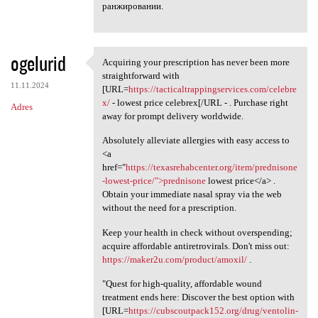
ранжировании.
ogelurid
Acquiring your prescription has never been more
Acquiring your prescription
straightforward with
11.11.2024
[URL=
https://tacticaltrappingservices.com/celebre
x/
- lowest price celebrex[/URL - . Purchase right
Adres
away for prompt delivery worldwide.
Absolutely alleviate allergies with easy access to
<a
href="
https://texasrehabcenter.org/item/prednisone
-lowest-price/">prednisone
lowest price</a> .
Obtain your immediate nasal spray via the web
without the need for a prescription.
Keep your health in check without overspending;
acquire affordable antiretrovirals. Don't miss out:
https://maker2u.com/product/amoxil/
.
"Quest for high-quality, affordable wound
treatment ends here: Discover the best option with
[URL=
https://cubscoutpack152.org/drug/ventolin-