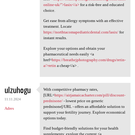
online-uk/">lasix</a>
for a risk-free and educated
choice.
Get ease from allergy symptoms with an effective
treatment. Locate
https://northtacomapediatricdental.com/lasix/
for
instant results.
Explore your options and obtain your
pharmaceutical needs easily <a
href=
https://breathejphotography.com/drugs/retin-
a/>retin
a cheap</a> .
ulzuhogu
With competitive pharmacy rates,
With competitive pharmacy
[URL=
https://airjamaicacharter.com/pill/discount-
11.11.2024
prednisone/
- lowest price on generic
prednisone[/URL - offers an affordable solution to
Adres
support your fertility journey. Explore economical
options today.
Find budget-friendly solutions for your health
supplements; explore the current <a