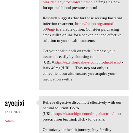
hiazide/">hydrochlorothiazide
12.5mg</a> now
for optimal blood pressure control.
Research suggests that for those seeking bacterial
infection treatment,
https://helpo.org/amoxil-
500mg/
is a viable option. Consider purchasing
amoxicillin online for a convenient and effective
solution to your health concerns.
Get your health back on track! Purchase your
essentials easily by choosing to
[URL=
https://exitfloridakeys.com/product/lasix/
-
lasix 40mg[/URL - . This step not only is
convenient but also ensures you acquire your
medication swiftly.
ayeqixi
Relieve digestive discomfort effectively with our
Relieve digestive discomfort
natural solution. Go to
12.11.2024
[URL=
https://karachigo.com/drugs/bactrim/
- no
prescription bactrim[/URL - for details.
Adres
Optimize your health journey; buy fertility