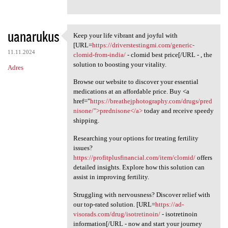
uanarukus
Keep your life vibrant and joyful with
Keep your life vibrant and
[URL=
https://driverstestingmi.com/generic-
11.11.2024
clomid-from-india/
- clomid best price[/URL - , the
solution to boosting your vitality.
Adres
Browse our website to discover your essential
medications at an affordable price. Buy <a
href="
https://breathejphotography.com/drugs/pred
nisone/">prednisone</a>
today and receive speedy
shipping.
Researching your options for treating fertility
issues?
https://profitplusfinancial.com/item/clomid/
offers
detailed insights. Explore how this solution can
assist in improving fertility.
Struggling with nervousness? Discover relief with
our top-rated solution. [URL=
https://ad-
visorads.com/drug/isotretinoin/
- isotretinoin
information[/URL - now and start your journey