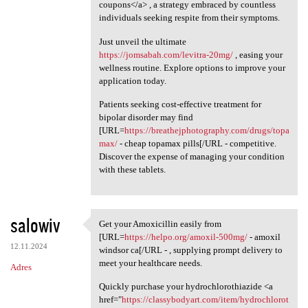
coupons</a> , a strategy embraced by countless
individuals seeking respite from their symptoms.
Just unveil the ultimate
https://jomsabah.com/levitra-20mg/
, easing your
wellness routine. Explore options to improve your
application today.
Patients seeking cost-effective treatment for
bipolar disorder may find
[URL=
https://breathejphotography.com/drugs/topa
max/
- cheap topamax pills[/URL - competitive.
Discover the expense of managing your condition
with these tablets.
salowiv
Get your Amoxicillin easily from
Get your Amoxicillin easily
[URL=
https://helpo.org/amoxil-500mg/
- amoxil
12.11.2024
windsor ca[/URL - , supplying prompt delivery to
meet your healthcare needs.
Adres
Quickly purchase your hydrochlorothiazide <a
href="
https://classybodyart.com/item/hydrochlorot