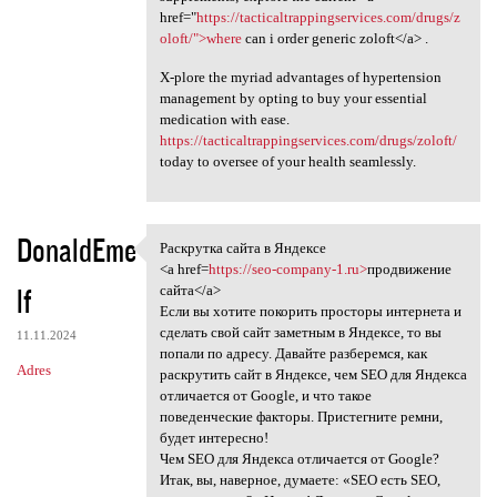
href="
https://tacticaltrappingservices.com/drugs/z
oloft/">where
can i order generic zoloft</a> .
X-plore the myriad advantages of hypertension
management by opting to buy your essential
medication with ease.
https://tacticaltrappingservices.com/drugs/zoloft/
today to oversee of your health seamlessly.
DonaldEme
Раскрутка сайта в Яндексе
Раскрутка сайта в Яндексе
<a href=
https://seo-company-1.ru>
продвижение
lf
сайта</a>
Если вы хотите покорить просторы интернета и
сделать свой сайт заметным в Яндексе, то вы
11.11.2024
попали по адресу. Давайте разберемся, как
Adres
раскрутить сайт в Яндексе, чем SEO для Яндекса
отличается от Google, и что такое
поведенческие факторы. Пристегните ремни,
будет интересно!
Чем SEO для Яндекса отличается от Google?
Итак, вы, наверное, думаете: «SEO есть SEO,