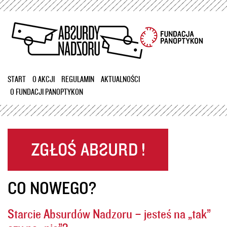
Przejdź
do
treści
START
O AKCJI
REGULAMIN
AKTUALNOŚCI
O FUNDACJI PANOPTYKON
CO NOWEGO?
Starcie Absurdów Nadzoru – jesteś na „tak”