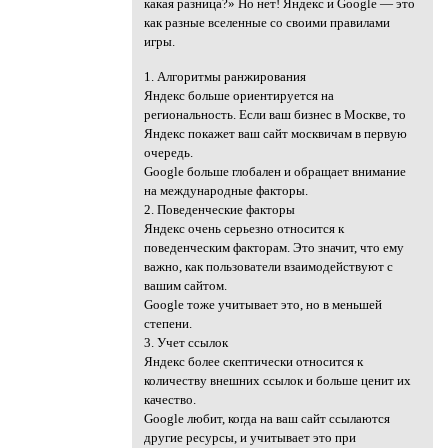
какая разница?» Но нет! Яндекс и Google — это
как разные вселенные со своими правилами
игры.
1. Алгоритмы ранжирования
Яндекс больше ориентируется на
региональность. Если ваш бизнес в Москве, то
Яндекс покажет ваш сайт москвичам в первую
очередь.
Google больше глобален и обращает внимание
на международные факторы.
2. Поведенческие факторы
Яндекс очень серьезно относится к
поведенческим факторам. Это значит, что ему
важно, как пользователи взаимодействуют с
вашим сайтом.
Google тоже учитывает это, но в меньшей
степени.
3. Учет ссылок
Яндекс более скептически относится к
количеству внешних ссылок и больше ценит их
качество.
Google любит, когда на ваш сайт ссылаются
другие ресурсы, и учитывает это при