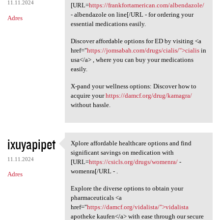
11.11.2024
[URL=
https://frankfortamerican.com/albendazole/
- albendazole on line[/URL - for ordering your
Adres
essential medications easily.
Discover affordable options for ED by visiting <a
href="
https://jomsabah.com/drugs/cialis/">cialis
in
usa</a> , where you can buy your medications
easily.
X-pand your wellness options: Discover how to
acquire your
https://damcf.org/drug/kamagra/
without hassle.
ixuyapipet
Xplore affordable healthcare options and find
Xplore affordable healthcare
significant savings on medication with
11.11.2024
[URL=
https://csicls.org/drugs/womenra/
-
womenra[/URL - .
Adres
Explore the diverse options to obtain your
pharmaceuticals <a
href="
https://damcf.org/vidalista/">vidalista
apotheke kaufen</a> with ease through our secure