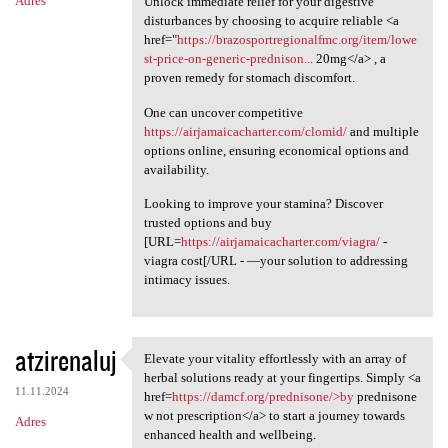
Adres
Unlock immediate relief for your digestive
disturbances by choosing to acquire reliable <a
href="
https://brazosportregionalfmc.org/item/lowe
st-price-on-generic-prednison...
20mg</a> , a
proven remedy for stomach discomfort.
One can uncover competitive
https://airjamaicacharter.com/clomid/
and multiple
options online, ensuring economical options and
availability.
Looking to improve your stamina? Discover
trusted options and buy
[URL=
https://airjamaicacharter.com/viagra/
-
viagra cost[/URL - —your solution to addressing
intimacy issues.
atzirenaluj
Elevate your vitality effortlessly with an array of
Elevate your vitality
herbal solutions ready at your fingertips. Simply <a
11.11.2024
href=
https://damcf.org/prednisone/>by
prednisone
w not prescription</a> to start a journey towards
Adres
enhanced health and wellbeing.