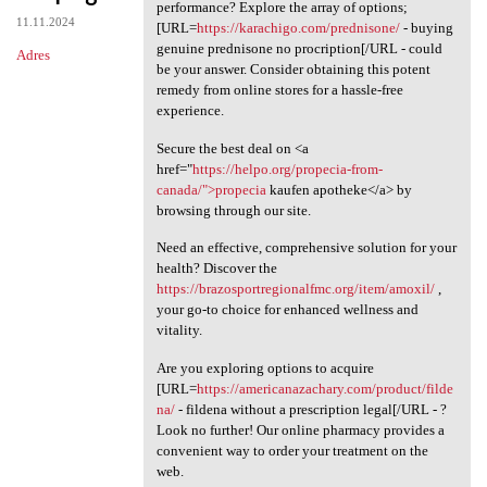
Looking for an affordable
performance? Explore the array of options;
11.11.2024
[URL=
https://karachigo.com/prednisone/
- buying
genuine prednisone no procription[/URL - could
Adres
be your answer. Consider obtaining this potent
remedy from online stores for a hassle-free
experience.
Secure the best deal on <a
href="
https://helpo.org/propecia-from-
canada/">propecia
kaufen apotheke</a> by
browsing through our site.
Need an effective, comprehensive solution for your
health? Discover the
https://brazosportregionalfmc.org/item/amoxil/
,
your go-to choice for enhanced wellness and
vitality.
Are you exploring options to acquire
[URL=
https://americanazachary.com/product/filde
na/
- fildena without a prescription legal[/URL - ?
Look no further! Our online pharmacy provides a
convenient way to order your treatment on the
web.