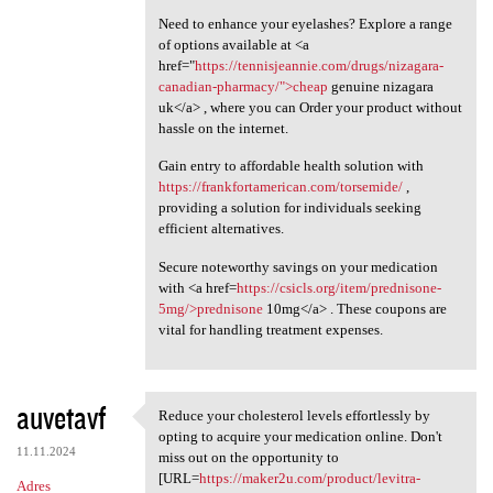
Need to enhance your eyelashes? Explore a range
of options available at <a
href="
https://tennisjeannie.com/drugs/nizagara-
canadian-pharmacy/">cheap
genuine nizagara
uk</a> , where you can Order your product without
hassle on the internet.
Gain entry to affordable health solution with
https://frankfortamerican.com/torsemide/
,
providing a solution for individuals seeking
efficient alternatives.
Secure noteworthy savings on your medication
with <a href=
https://csicls.org/item/prednisone-
5mg/>prednisone
10mg</a> . These coupons are
vital for handling treatment expenses.
auvetavf
Reduce your cholesterol levels effortlessly by
Reduce your cholesterol
opting to acquire your medication online. Don't
11.11.2024
miss out on the opportunity to
[URL=
https://maker2u.com/product/levitra-
Adres