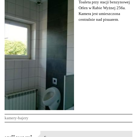
Toaleta przy stacji benzynowej
Orlen w Rabie Wyżnej 256a.
Kamera jest umieszczona
centralnie nad pisuarem.
kamery-bajery
K