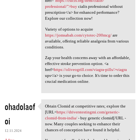
href="
https://csicls.org/item/cialis-
professional/">buy
cialis professional without
prescription</a> for enhanced performance?
Explore our collection now!
Variety of options to acquire
https://jomsabah.com/cytotec-200mcg/
are
available, offering reliable analgesia from various
conditions.
Zap your health concerns away with an affordable,
effective stroke prevention option. <a
href=
https://oliveogrill.com/viagra-pills/>viagra
ups</a> is your go-to choice. It's time to order this
crucial medication online.
ohadolaof
Obtain Clomid at competitive rates; explore the
Obtain Clomid at competitive
[URL=
https://driverstestingmi.com/generic-
oi
clomid-from-india/
- buy generic clomid[/URL -
now. Many couples seeking to enhance their
chances of conception have found it helpful.
12.11.2024