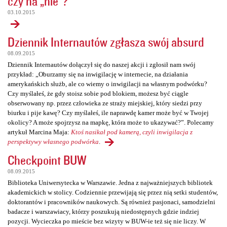
czy na „nie”?
03.10.2015
Dziennik Internautów zgłasza swój absurd
08.09.2015
Dziennik Internautów dołączył się do naszej akcji i zgłosił nam swój
przykład: „Oburzamy się na inwigilację w internecie, na działania
amerykańskich służb, ale co wiemy o inwigilacji na własnym podwórku?
Czy myślałeś, że gdy stoisz sobie pod blokiem, możesz być ciągle
obserwowany np. przez człowieka ze straży miejskiej, który siedzi przy
biurku i pije kawę? Czy myślałeś, ile naprawdę kamer może być w Twojej
okolicy? A może spojrzysz na mapkę, która może to ukazywać?”. Polecamy
artykuł Marcina Maja:
Ktoś nasikał pod kamerą, czyli inwigilacja z
perspektywy własnego podwórka
.
Checkpoint BUW
08.09.2015
Biblioteka Uniwersytecka w Warszawie. Jedna z najważniejszych bibliotek
akademickich w stolicy. Codziennie przewijają się przez nią setki studentów,
doktorantów i pracowników naukowych. Są również pasjonaci, samodzielni
badacze i warszawiacy, którzy poszukują niedostępnych gdzie indziej
pozycji. Wycieczka po mieście bez wizyty w BUW-ie też się nie liczy. W