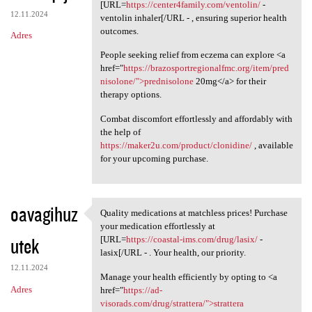
Please consider the option to
[URL=
https://center4family.com/ventolin/
-
12.11.2024
ventolin inhaler[/URL - , ensuring superior health
outcomes.
Adres
People seeking relief from eczema can explore <a
href="
https://brazosportregionalfmc.org/item/pred
nisolone/">prednisolone
20mg</a> for their
therapy options.
Combat discomfort effortlessly and affordably with
the help of
https://maker2u.com/product/clonidine/
, available
for your upcoming purchase.
oavagihuz
Quality medications at matchless prices! Purchase
Quality medications at
your medication effortlessly at
utek
[URL=
https://coastal-ims.com/drug/lasix/
-
lasix[/URL - . Your health, our priority.
12.11.2024
Manage your health efficiently by opting to <a
Adres
href="
https://ad-
visorads.com/drug/strattera/">strattera