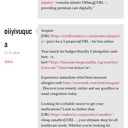
inhaler/
- ventolin inhaler 100mcg[/URL - ,
providing premium care digitally."
oiiyivuquc
Acquire
Acquire [URL=https:/
[URL=
https://exitfloridakeys.com/product/propeci
a
a/
- price for a 5 propecia[/URL - for less online.
Your search for budget-friendly Cabergoline ends
11.11.2024
here: <a
Adres
href="
https://brazosportregionalfmc.org/item/buy-
lyrica-uk/">kauf
von lyrica</a> .
Experience immediate relief from seasonal
allergies with
https://ucnewark.com/item/nizagara/
. Discover your remedy online and say goodbye to
nasal congestion today.
Looking for a reliable source to get your
medications? Look no further than
[URL=
https://maker2u.com/product/zanaflex/
-
cheap zanaflex[/URL - , your ultimate shop for all
healthcare needs. Whether you're looking for