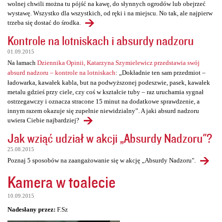
wolnej chwili można tu pójść na kawę, do słynnych ogrodów lub obejrzeć
wystawę. Wszystko dla wszystkich, od ręki i na miejscu. No tak, ale najpierw
trzeba się dostać do środka.
Kontrole na lotniskach i absurdy nadzoru
01.09.2015
Na łamach
Dziennika Opinii, Katarzyna Szymielewicz przedstawia swój
absurd nadzoru – kontrole na lotniskach
: „Dokładnie ten sam przedmiot –
ładowarka, kawałek kabla, but na podwyższonej podeszwie, pasek, kawałek
metalu gdzieś przy ciele, czy coś w kształcie tuby – raz uruchamia sygnał
ostrzegawczy i oznacza stracone 15 minut na dodatkowe sprawdzenie, a
innym razem okazuje się zupełnie niewidzialny”. A jaki absurd nadzoru
uwiera Ciebie najbardziej?
Jak wziąć udział w akcji „Absurdy Nadzoru"?
25.08.2015
Poznaj 5 sposobów na zaangażowanie się w akcję „Absurdy Nadzoru".
Kamera w toalecie
10.09.2015
Nadesłany przez:
F.Sz