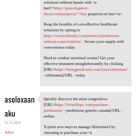
solutions without hassle with <a
href="
https://pureelegance-
decor.com/propecia/">buy
propecia on line</a> .
Reap the benefits of cost-effective healthcare
solutions by opting to
https://center4family.com/product/prednisone-
without-a-prescription/
. Secure your supply with
convenience today.
Need to combat intestinal worms? Get your
effective treatment straightforwardly by clicking
[URL=
https://beingproficient.com/item/zithromax/
- zithromax[/URL - today.
asoloxaan
Quickly discover the most competitive
Quickly discover the most
[URL=
https://livinlifepc.com/purchase-
aku
prednisone/
- prednisone generic canada[/URL -
online.
12.11.2024
X-plore new ways to manage Alzheimer's by
Adres
choosing to purchase your <a