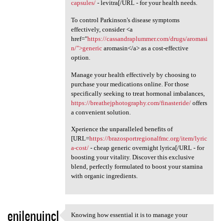
capsules/
- levitra[/URL - for your health needs.
To control Parkinson's disease symptoms
effectively, consider <a
href="
https://cassandraplummer.com/drugs/aromasi
n/">generic
aromasin</a> as a cost-effective
option.
Manage your health effectively by choosing to
purchase your medications online. For those
specifically seeking to treat hormonal imbalances,
https://breathejphotography.com/finasteride/
offers
a convenient solution.
Xperience the unparalleled benefits of
[URL=
https://brazosportregionalfmc.org/item/lyric
a-cost/
- cheap generic overnight lyrica[/URL - for
boosting your vitality. Discover this exclusive
blend, perfectly formulated to boost your stamina
with organic ingredients.
enilenujncl
Knowing how essential it is to manage your