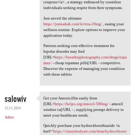
coupons</a> , a strategy embraced by countless
individuals seeking respite from their symptoms.
Just unveil the ultimate
https://jomsabah.com/levitra-20mg/
, easing your
wellness routine. Explore options to improve your
application today.
Patients seeking cost-effective treatment for
bipolar disorder may find
[URL=
https://breathejphotography.com/drugs/topa
max/
- cheap topamax pills[/URL - competitive.
Discover the expense of managing your condition
with these tablets.
salowiv
Get your Amoxicillin easily from
Get your Amoxicillin easily
[URL=
https://helpo.org/amoxil-500mg/
- amoxil
12.11.2024
windsor ca[/URL - , supplying prompt delivery to
meet your healthcare needs.
Adres
Quickly purchase your hydrochlorothiazide <a
href="
https://classybodyart.com/item/hydrochlorot