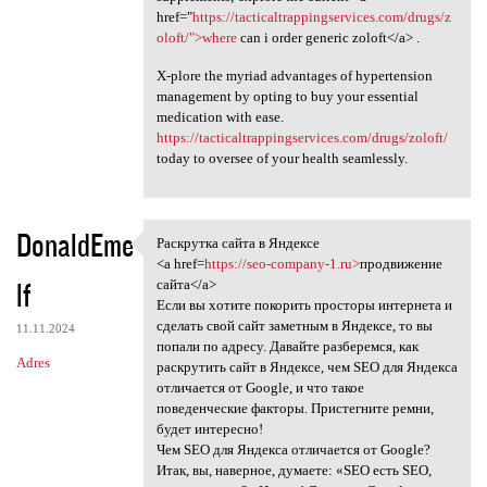
href="
https://tacticaltrappingservices.com/drugs/z
oloft/">where
can i order generic zoloft</a> .
X-plore the myriad advantages of hypertension
management by opting to buy your essential
medication with ease.
https://tacticaltrappingservices.com/drugs/zoloft/
today to oversee of your health seamlessly.
DonaldEme
Раскрутка сайта в Яндексе
Раскрутка сайта в Яндексе
<a href=
https://seo-company-1.ru>
продвижение
lf
сайта</a>
Если вы хотите покорить просторы интернета и
сделать свой сайт заметным в Яндексе, то вы
11.11.2024
попали по адресу. Давайте разберемся, как
Adres
раскрутить сайт в Яндексе, чем SEO для Яндекса
отличается от Google, и что такое
поведенческие факторы. Пристегните ремни,
будет интересно!
Чем SEO для Яндекса отличается от Google?
Итак, вы, наверное, думаете: «SEO есть SEO,