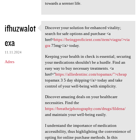
towards a serener life.
ifhuzwalot
Discover your solution for enhanced vitality;
Discover your solution for
search for safe options and purchase <a
exa
href=
https://beingproficient.com/item/viagra/>via
gra
75mg</a> today.
11.11.2024
Keeping your health in check is essential; securing
Adres
your medications shouldn't be a hurdle. Find an
easy way to buy necessary treatments. <a
href="
https://alliedentinc.com/topamax/">cheap
topamax 3 5 day shipping</a> today and take
control of your well-being with simplicity.
Discover amazing deals on your healthcare
necessities. Find the
https://breathejphotography.com/drugs/fildena/
and maintain your well-being easily.
I understand the importance of medication
accessibility, thus highlighting the convenience of
opting for online purchase methods. In this