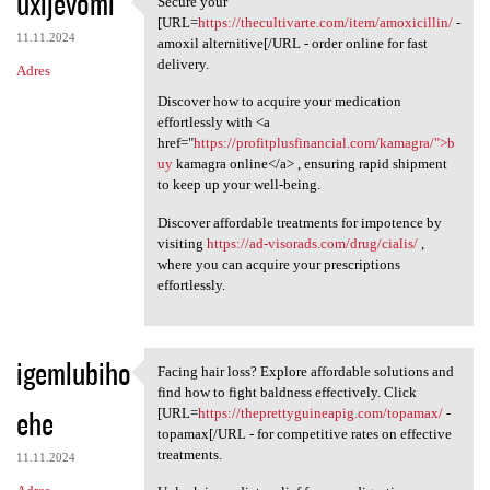
uxijevomi
Secure your
Secure your [URL=https:/
o
[URL=
https://thecultivarte.com/item/amoxicillin/
-
11.11.2024
m
amoxil alternitive[/URL - order online for fast
delivery.
Adres
e
Discover how to acquire your medication
n
effortlessly with <a
t
href="
https://profitplusfinancial.com/kamagra/">b
uy
kamagra online</a> , ensuring rapid shipment
a
to keep up your well-being.
r
Discover affordable treatments for impotence by
z
visiting
https://ad-visorads.com/drug/cialis/
,
e
where you can acquire your prescriptions
effortlessly.
igemlubiho
Facing hair loss? Explore affordable solutions and
Facing hair loss? Explore
find how to fight baldness effectively. Click
ehe
[URL=
https://theprettyguineapig.com/topamax/
-
topamax[/URL - for competitive rates on effective
treatments.
11.11.2024