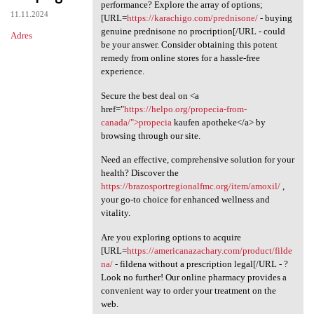
Looking for an affordable
performance? Explore the array of options;
11.11.2024
[URL=
https://karachigo.com/prednisone/
- buying
genuine prednisone no procription[/URL - could
Adres
be your answer. Consider obtaining this potent
remedy from online stores for a hassle-free
experience.
Secure the best deal on <a
href="
https://helpo.org/propecia-from-
canada/">propecia
kaufen apotheke</a> by
browsing through our site.
Need an effective, comprehensive solution for your
health? Discover the
https://brazosportregionalfmc.org/item/amoxil/
,
your go-to choice for enhanced wellness and
vitality.
Are you exploring options to acquire
[URL=
https://americanazachary.com/product/filde
na/
- fildena without a prescription legal[/URL - ?
Look no further! Our online pharmacy provides a
convenient way to order your treatment on the
web.