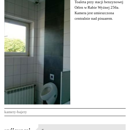
Toaleta przy stacji benzynowej
Orlen w Rabie Wyżnej 256a.
Kamera jest umieszczona
centralnie nad pisuarem.
kamery-bajery
K