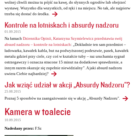
wolnej chwili można tu pójść na kawę, do słynnych ogrodów lub obejrzeć
wystawę. Wszystko dla wszystkich, od ręki i na miejscu. No tak, ale najpierw
trzeba się dostać do środka.
Kontrole na lotniskach i absurdy nadzoru
01.09.2015
Na łamach
Dziennika Opinii, Katarzyna Szymielewicz przedstawia swój
absurd nadzoru – kontrole na lotniskach
: „Dokładnie ten sam przedmiot –
ładowarka, kawałek kabla, but na podwyższonej podeszwie, pasek, kawałek
metalu gdzieś przy ciele, czy coś w kształcie tuby – raz uruchamia sygnał
ostrzegawczy i oznacza stracone 15 minut na dodatkowe sprawdzenie, a
innym razem okazuje się zupełnie niewidzialny”. A jaki absurd nadzoru
uwiera Ciebie najbardziej?
Jak wziąć udział w akcji „Absurdy Nadzoru"?
25.08.2015
Poznaj 5 sposobów na zaangażowanie się w akcję „Absurdy Nadzoru".
Kamera w toalecie
10.09.2015
Nadesłany przez:
F.Sz