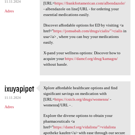
11.11.2024
[URL=
https://frankfortamerican.com/albendazole/
- albendazole on line[/URL - for ordering your
Adres
essential medications easily.
Discover affordable options for ED by visiting <a
href="
https://jomsabah.com/drugs/cialis/">cialis
in
usa</a> , where you can buy your medications
easily.
X-pand your wellness options: Discover how to
acquire your
https://damcf.org/drug/kamagra/
without hassle.
ixuyapipet
Xplore affordable healthcare options and find
Xplore affordable healthcare
significant savings on medication with
11.11.2024
[URL=
https://csicls.org/drugs/womenra/
-
womenra[/URL - .
Adres
Explore the diverse options to obtain your
pharmaceuticals <a
href="
https://damcf.org/vidalista/">vidalista
apotheke kaufen</a> with ease through our secure