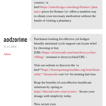
context, <a
href=
https://umichicago.com/drugs/flomax/>phar
macy
prices for flomax</a> offers a seamless way
to obtain your necessary medication without the
hassle of visiting a pharmacy.
aodzorime
Purchasers looking for effective yet budget-
Purchasers looking for
friendly menstrual cycle support can locate relief
11.11.2024
by choosing to buy
[URL=
https://a1sewcraft.com/item/doxycycline-
Adres
100mg/
- resistant to doxycycline[/URL - .
Visit our website to discover the <a
href="
https://brazosportregionalfmc.org/item/finast
eride/">finasteride
cost</a> for treating hair loss.
Reap the benefits of cost-effective healthcare
solutions by opting to
https://thecultivarte.com/cytotec/
. Secure your
dosage with simplicity today.
Now, secure your