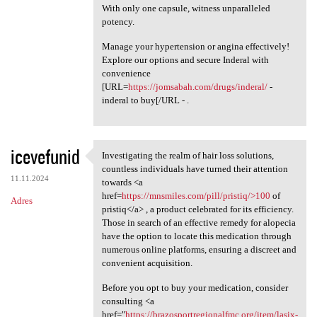
With only one capsule, witness unparalleled
potency.
Manage your hypertension or angina effectively!
Explore our options and secure Inderal with
convenience
[URL=
https://jomsabah.com/drugs/inderal/
-
inderal to buy[/URL - .
icevefunid
Investigating the realm of hair loss solutions,
Investigating the realm of
countless individuals have turned their attention
11.11.2024
towards <a
href=
https://mnsmiles.com/pill/pristiq/>100
of
Adres
pristiq</a> , a product celebrated for its efficiency.
Those in search of an effective remedy for alopecia
have the option to locate this medication through
numerous online platforms, ensuring a discreet and
convenient acquisition.
Before you opt to buy your medication, consider
consulting <a
href="
https://brazosportregionalfmc.org/item/lasix-