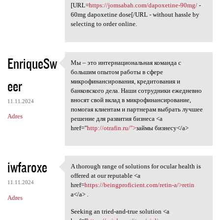
[URL=
https://jomsabah.com/dapoxetine-90mg/
-
60mg dapoxetine dose[/URL - without hassle by
selecting to order online.
EnriqueSw
Мы – это интернациональная команда с
Мы – это интернациональная
большим опытом работы в сфере
eer
микрофинансирования, кредитования и
банковского дела. Наши сотрудники ежедневно
вносят свой вклад в микрофинансирование,
11.11.2024
помогая клиентам и партнерам выбрать лучшее
Adres
решение для развития бизнеса <a
href="
http://otrafin.ru/">
займы бизнесу</a>
iwfaroxe
A thorough range of solutions for ocular health is
A thorough range of solutions
offered at our reputable <a
11.11.2024
href=
https://beingproficient.com/retin-a/>retin
a</a> .
Adres
Seeking an tried-and-true solution <a