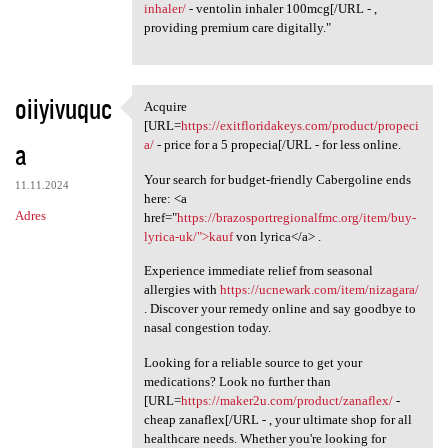
inhaler/
- ventolin inhaler 100mcg[/URL - ,
providing premium care digitally."
oiiyivuquc
Acquire
Acquire [URL=https:/
[URL=
https://exitfloridakeys.com/product/propeci
a
a/
- price for a 5 propecia[/URL - for less online.
Your search for budget-friendly Cabergoline ends
11.11.2024
here: <a
Adres
href="
https://brazosportregionalfmc.org/item/buy-
lyrica-uk/">kauf
von lyrica</a> .
Experience immediate relief from seasonal
allergies with
https://ucnewark.com/item/nizagara/
. Discover your remedy online and say goodbye to
nasal congestion today.
Looking for a reliable source to get your
medications? Look no further than
[URL=
https://maker2u.com/product/zanaflex/
-
cheap zanaflex[/URL - , your ultimate shop for all
healthcare needs. Whether you're looking for