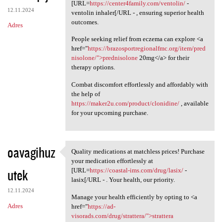
Please consider the option to
[URL=
https://center4family.com/ventolin/
-
12.11.2024
ventolin inhaler[/URL - , ensuring superior health
outcomes.
Adres
People seeking relief from eczema can explore <a
href="
https://brazosportregionalfmc.org/item/pred
nisolone/">prednisolone
20mg</a> for their
therapy options.
Combat discomfort effortlessly and affordably with
the help of
https://maker2u.com/product/clonidine/
, available
for your upcoming purchase.
oavagihuz
Quality medications at matchless prices! Purchase
Quality medications at
your medication effortlessly at
utek
[URL=
https://coastal-ims.com/drug/lasix/
-
lasix[/URL - . Your health, our priority.
12.11.2024
Manage your health efficiently by opting to <a
Adres
href="
https://ad-
visorads.com/drug/strattera/">strattera