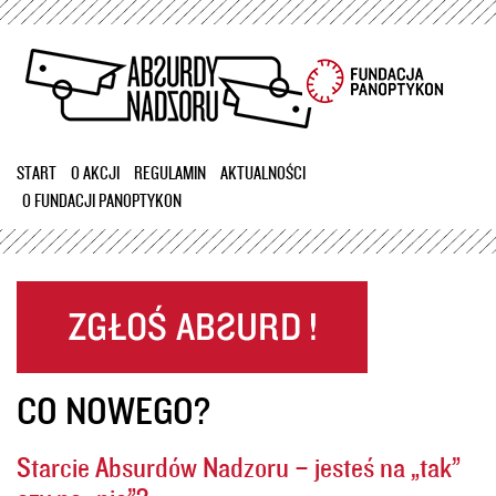
Przejdź
do
treści
START
O AKCJI
REGULAMIN
AKTUALNOŚCI
O FUNDACJI PANOPTYKON
CO NOWEGO?
Starcie Absurdów Nadzoru – jesteś na „tak”