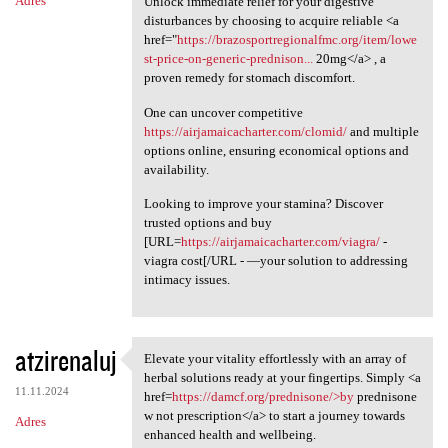
Adres
Unlock immediate relief for your digestive
disturbances by choosing to acquire reliable <a
href="
https://brazosportregionalfmc.org/item/lowe
st-price-on-generic-prednison...
20mg</a> , a
proven remedy for stomach discomfort.
One can uncover competitive
https://airjamaicacharter.com/clomid/
and multiple
options online, ensuring economical options and
availability.
Looking to improve your stamina? Discover
trusted options and buy
[URL=
https://airjamaicacharter.com/viagra/
-
viagra cost[/URL - —your solution to addressing
intimacy issues.
atzirenaluj
Elevate your vitality effortlessly with an array of
Elevate your vitality
herbal solutions ready at your fingertips. Simply <a
11.11.2024
href=
https://damcf.org/prednisone/>by
prednisone
w not prescription</a> to start a journey towards
Adres
enhanced health and wellbeing.