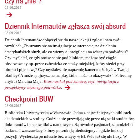
czy na „nie”?
03.10.2015
Dziennik Internautów zgłasza swój absurd
08.09.2015
Dziennik Internautów dołączył się do naszej akcji i zgłosił nam swój
przykład: „Oburzamy się na inwigilację w internecie, na działania
amerykańskich służb, ale co wiemy o inwigilacji na własnym podwórku?
Czy myślałeś, że gdy stoisz sobie pod blokiem, możesz być ciągle
obserwowany np. przez człowieka ze straży miejskiej, który siedzi przy
biurku i pije kawę? Czy myślałeś, ile naprawdę kamer może być w Twojej
okolicy? A może spojrzysz na mapkę, która może to ukazywać?”. Polecamy
artykuł Marcina Maja:
Ktoś nasikał pod kamerą, czyli inwigilacja z
perspektywy własnego podwórka
.
Checkpoint BUW
08.09.2015
Biblioteka Uniwersytecka w Warszawie. Jedna z najważniejszych bibliotek
akademickich w stolicy. Codziennie przewijają się przez nią setki studentów,
doktorantów i pracowników naukowych. Są również pasjonaci, samodzielni
badacze i warszawiacy, którzy poszukują niedostępnych gdzie indziej
pozycji. Wycieczka po mieście bez wizyty w BUW-ie też się nie liczy. W