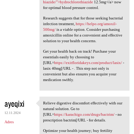
hiazide/">hydrochlorothiazide
12.5mg</a> now
for optimal blood pressure control.
Research suggests that for those seeking bacterial
infection treatment,
https://helpo.org/amoxil-
500mg/
is a viable option. Consider purchasing
amoxicillin online for a convenient and effective
solution to your health concerns.
Get your health back on track! Purchase your
essentials easily by choosing to
[URL=
https://exitfloridakeys.com/product/lasix/
-
lasix 40mg[/URL - . This step not only is
convenient but also ensures you acquire your
medication swiftly.
ayeqixi
Relieve digestive discomfort effectively with our
Relieve digestive discomfort
natural solution. Go to
12.11.2024
[URL=
https://karachigo.com/drugs/bactrim/
- no
prescription bactrim[/URL - for details.
Adres
Optimize your health journey; buy fertility