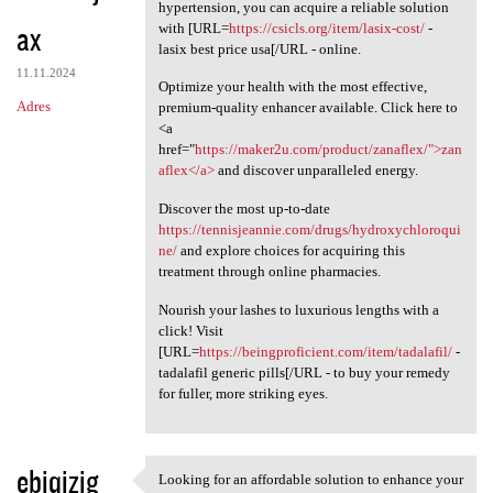
Knowing how essential it is
hypertension, you can acquire a reliable solution
ax
with [URL=
https://csicls.org/item/lasix-cost/
-
lasix best price usa[/URL - online.
11.11.2024
Optimize your health with the most effective,
Adres
premium-quality enhancer available. Click here to
<a
href="
https://maker2u.com/product/zanaflex/">zan
aflex</a>
and discover unparalleled energy.
Discover the most up-to-date
https://tennisjeannie.com/drugs/hydroxychloroqui
ne/
and explore choices for acquiring this
treatment through online pharmacies.
Nourish your lashes to luxurious lengths with a
click! Visit
[URL=
https://beingproficient.com/item/tadalafil/
-
tadalafil generic pills[/URL - to buy your remedy
for fuller, more striking eyes.
ebiqizig
Looking for an affordable solution to enhance your