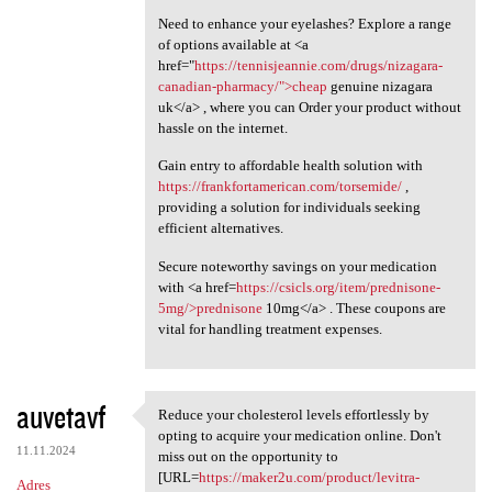
Need to enhance your eyelashes? Explore a range
of options available at <a
href="
https://tennisjeannie.com/drugs/nizagara-
canadian-pharmacy/">cheap
genuine nizagara
uk</a> , where you can Order your product without
hassle on the internet.
Gain entry to affordable health solution with
https://frankfortamerican.com/torsemide/
,
providing a solution for individuals seeking
efficient alternatives.
Secure noteworthy savings on your medication
with <a href=
https://csicls.org/item/prednisone-
5mg/>prednisone
10mg</a> . These coupons are
vital for handling treatment expenses.
auvetavf
Reduce your cholesterol levels effortlessly by
Reduce your cholesterol
opting to acquire your medication online. Don't
11.11.2024
miss out on the opportunity to
[URL=
https://maker2u.com/product/levitra-
Adres