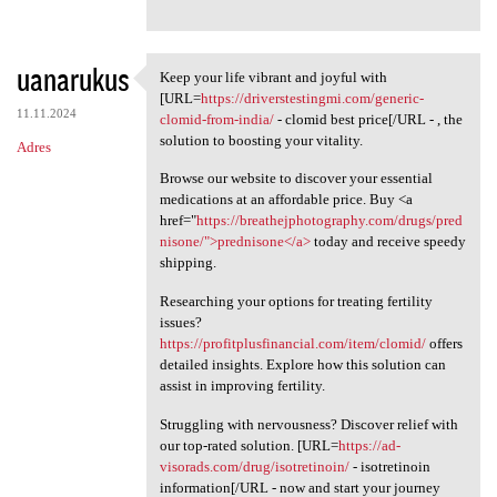
uanarukus
Keep your life vibrant and joyful with
Keep your life vibrant and
[URL=
https://driverstestingmi.com/generic-
11.11.2024
clomid-from-india/
- clomid best price[/URL - , the
solution to boosting your vitality.
Adres
Browse our website to discover your essential
medications at an affordable price. Buy <a
href="
https://breathejphotography.com/drugs/pred
nisone/">prednisone</a>
today and receive speedy
shipping.
Researching your options for treating fertility
issues?
https://profitplusfinancial.com/item/clomid/
offers
detailed insights. Explore how this solution can
assist in improving fertility.
Struggling with nervousness? Discover relief with
our top-rated solution. [URL=
https://ad-
visorads.com/drug/isotretinoin/
- isotretinoin
information[/URL - now and start your journey