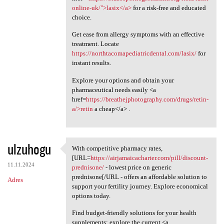
online-uk/">lasix</a>
for a risk-free and educated
choice.
Get ease from allergy symptoms with an effective
treatment. Locate
https://northtacomapediatricdental.com/lasix/
for
instant results.
Explore your options and obtain your
pharmaceutical needs easily <a
href=
https://breathejphotography.com/drugs/retin-
a/>retin
a cheap</a> .
ulzuhogu
With competitive pharmacy rates,
With competitive pharmacy
[URL=
https://airjamaicacharter.com/pill/discount-
11.11.2024
prednisone/
- lowest price on generic
prednisone[/URL - offers an affordable solution to
Adres
support your fertility journey. Explore economical
options today.
Find budget-friendly solutions for your health
supplements; explore the current <a