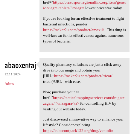
href="
https://brazosportregionalfmc.org/item/gener
ic-viagra-tablets/">viagra
lowest price</a> today.
If you're looking for an effective treatment to fight
bacterial infections, ponder
https://maker2u.com/product/amoxil/
. This drug is
well-known for its effectiveness against numerous
types of bacteria.
abaoxentaj
Quality pharmacy solutions are just a click away;
Quality pharmacy solutions
dive into our range and obtain your
12.11.2024
[URL=
https://maker2u.com/product/tricor/
-
tricor[/URL - with ease.
Adres
Now, purchase your <a
href="
https://tacticaltrappingservices.com/drugs/ni
zagara/">nizagara</a>
for controlling HIV by
visiting our website today.
Just discovered a innovative way to enhance your
lifestyle? Consider exploring
https://cubscoutpack152.org/drug/ventolin-