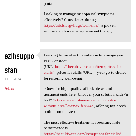
portal.
Looking to manage menopausal symptoms
effectively? Consider exploring
https://csicls.org/drugs/womenra/
, a proven
solution for hormone replacement therapy.
ezihsuppo
Looking for an effective solution to manage your
Looking for an effective
ED? Consider
stan
[URL=
https://thecultivarte.com/item/prices-for-
cialis/
- prices for cialis[/URL - - your go-to choice
for restoring well-being.
11.11.2024
Adres
"Quest for high-quality, affordable wound
treatment ends here: Uncover your solution with <a
href="
https://cafeorestaurant.com/tamoxifen-
without-pres/">tamoxifen</a>
, offering top-notch
options on the web."
The most effective treatment for boosting male
performance is
https://thecultivarte.com/item/prices-for-cialis/
.