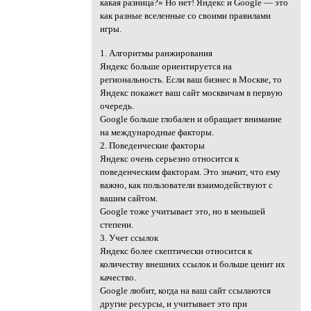
какая разница?» Но нет! Яндекс и Google — это
как разные вселенные со своими правилами
игры.
1. Алгоритмы ранжирования
Яндекс больше ориентируется на
региональность. Если ваш бизнес в Москве, то
Яндекс покажет ваш сайт москвичам в первую
очередь.
Google больше глобален и обращает внимание
на международные факторы.
2. Поведенческие факторы
Яндекс очень серьезно относится к
поведенческим факторам. Это значит, что ему
важно, как пользователи взаимодействуют с
вашим сайтом.
Google тоже учитывает это, но в меньшей
степени.
3. Учет ссылок
Яндекс более скептически относится к
количеству внешних ссылок и больше ценит их
качество.
Google любит, когда на ваш сайт ссылаются
другие ресурсы, и учитывает это при