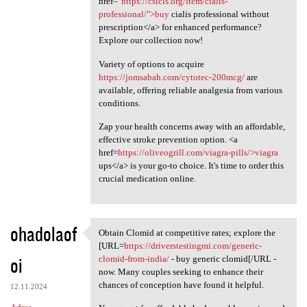
href="
https://csicls.org/item/cialis-
professional/">buy
cialis professional without
prescription</a> for enhanced performance?
Explore our collection now!
Variety of options to acquire
https://jomsabah.com/cytotec-200mcg/
are
available, offering reliable analgesia from various
conditions.
Zap your health concerns away with an affordable,
effective stroke prevention option. <a
href=
https://oliveogrill.com/viagra-pills/>viagra
ups</a> is your go-to choice. It's time to order this
crucial medication online.
ohadolaof
Obtain Clomid at competitive rates; explore the
Obtain Clomid at competitive
[URL=
https://driverstestingmi.com/generic-
oi
clomid-from-india/
- buy generic clomid[/URL -
now. Many couples seeking to enhance their
chances of conception have found it helpful.
12.11.2024