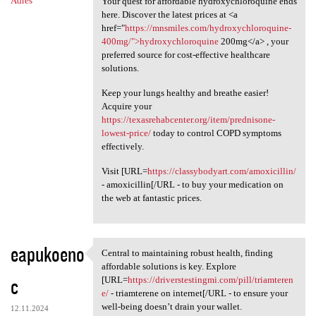
Adres
Your quest for affordable hydroxychloroquine ends
here. Discover the latest prices at <a
href="
https://mnsmiles.com/hydroxychloroquine-
400mg/">hydroxychloroquine
200mg</a> , your
preferred source for cost-effective healthcare
solutions.
Keep your lungs healthy and breathe easier!
Acquire your
https://texasrehabcenter.org/item/prednisone-
lowest-price/
today to control COPD symptoms
effectively.
Visit [URL=
https://classybodyart.com/amoxicillin/
- amoxicillin[/URL - to buy your medication on
the web at fantastic prices.
eapukoeno
Central to maintaining robust health, finding
Central to maintaining robust
affordable solutions is key. Explore
c
[URL=
https://driverstestingmi.com/pill/triamteren
e/
- triamterene on internet[/URL - to ensure your
well-being doesn’t drain your wallet.
12.11.2024