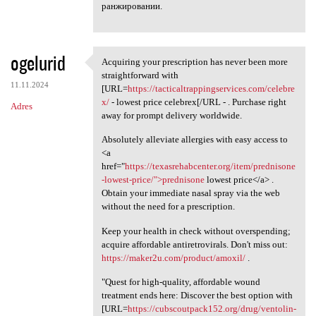
ранжировании.
ogelurid
Acquiring your prescription has never been more
Acquiring your prescription
straightforward with
11.11.2024
[URL=
https://tacticaltrappingservices.com/celebre
x/
- lowest price celebrex[/URL - . Purchase right
Adres
away for prompt delivery worldwide.
Absolutely alleviate allergies with easy access to
<a
href="
https://texasrehabcenter.org/item/prednisone
-lowest-price/">prednisone
lowest price</a> .
Obtain your immediate nasal spray via the web
without the need for a prescription.
Keep your health in check without overspending;
acquire affordable antiretrovirals. Don't miss out:
https://maker2u.com/product/amoxil/
.
"Quest for high-quality, affordable wound
treatment ends here: Discover the best option with
[URL=
https://cubscoutpack152.org/drug/ventolin-