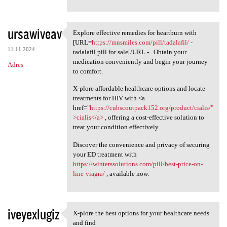
ursawiveav
Explore effective remedies for heartburn with
Explore effective remedies
[URL=
https://mnsmiles.com/pill/tadalafil/
-
11.11.2024
tadalafil pill for sale[/URL - . Obtain your
medication conveniently and begin your journey
Adres
to comfort.
X-plore affordable healthcare options and locate
treatments for HIV with <a
href="
https://cubscoutpack152.org/product/cialis/"
>cialis</a>
, offering a cost-effective solution to
treat your condition effectively.
Discover the convenience and privacy of securing
your ED treatment with
https://winterssolutions.com/pill/best-price-on-
line-viagra/
, available now.
iveyexlugiz
X-plore the best options for your healthcare needs
X-plore the best options for
and find