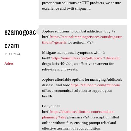
prescription solutions or OTC products, we ensure
excellence and swift shipment.
ezamogoac
X-plore solutions to combat addiction; buy <a
X-plore solutions to combat
href=
https://tacticaltrappingservices.com/drugs/tre
ezam
tinoin/>generic
for tretinoin</a> .
Mitigate menopausal symptoms with <a
11.11.2024
href="
https://mnsmiles.com/pill/lasix/">discount
Adres
drugs lasix 40</a> , an effective treatment for
relieving night sweats.
X-plore affordable options for managing Addison's
disease; find how
https://shilpaotc.com/tretinoin/
offers a economical solution to support your
health.
Get your <a
href=
https://charlotteelliottinc.com/canadian-
pharmacy/>sky
pharmacy</a> prescription filled
online without fuss, ensuring prompt relief and
effective treatment of your condition.