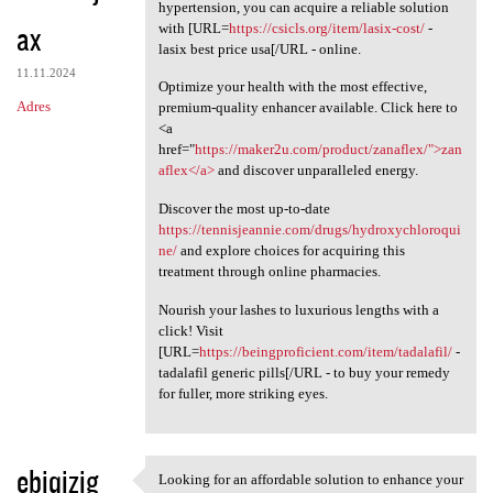
Knowing how essential it is
hypertension, you can acquire a reliable solution
ax
with [URL=
https://csicls.org/item/lasix-cost/
-
lasix best price usa[/URL - online.
11.11.2024
Optimize your health with the most effective,
Adres
premium-quality enhancer available. Click here to
<a
href="
https://maker2u.com/product/zanaflex/">zan
aflex</a>
and discover unparalleled energy.
Discover the most up-to-date
https://tennisjeannie.com/drugs/hydroxychloroqui
ne/
and explore choices for acquiring this
treatment through online pharmacies.
Nourish your lashes to luxurious lengths with a
click! Visit
[URL=
https://beingproficient.com/item/tadalafil/
-
tadalafil generic pills[/URL - to buy your remedy
for fuller, more striking eyes.
ebiqizig
Looking for an affordable solution to enhance your