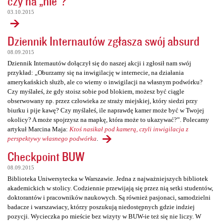
czy na „nie”?
03.10.2015
Dziennik Internautów zgłasza swój absurd
08.09.2015
Dziennik Internautów dołączył się do naszej akcji i zgłosił nam swój
przykład: „Oburzamy się na inwigilację w internecie, na działania
amerykańskich służb, ale co wiemy o inwigilacji na własnym podwórku?
Czy myślałeś, że gdy stoisz sobie pod blokiem, możesz być ciągle
obserwowany np. przez człowieka ze straży miejskiej, który siedzi przy
biurku i pije kawę? Czy myślałeś, ile naprawdę kamer może być w Twojej
okolicy? A może spojrzysz na mapkę, która może to ukazywać?”. Polecamy
artykuł Marcina Maja:
Ktoś nasikał pod kamerą, czyli inwigilacja z
perspektywy własnego podwórka
.
Checkpoint BUW
08.09.2015
Biblioteka Uniwersytecka w Warszawie. Jedna z najważniejszych bibliotek
akademickich w stolicy. Codziennie przewijają się przez nią setki studentów,
doktorantów i pracowników naukowych. Są również pasjonaci, samodzielni
badacze i warszawiacy, którzy poszukują niedostępnych gdzie indziej
pozycji. Wycieczka po mieście bez wizyty w BUW-ie też się nie liczy. W