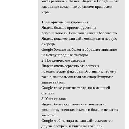
какая разница?» Но нет! Яндекс и Google — это
как разные вселенные со своими правилами
игры.
1. Алгоритмы ранжирования
Яндекс больше ориентируется на
региональность. Если ваш бизнес в Москве, то
Яндекс покажет ваш сайт москвичам в первую
очередь.
Google больше глобален и обращает внимание
на международные факторы.
2. Поведенческие факторы
Яндекс очень серьезно относится к
поведенческим факторам. Это значит, что ему
важно, как пользователи взаимодействуют с
вашим сайтом.
Google тоже учитывает это, но в меньшей
степени.
3. Учет ссылок
Яндекс более скептически относится к
количеству внешних ссылок и больше ценит их
качество.
Google любит, когда на ваш сайт ссылаются
другие ресурсы, и учитывает это при