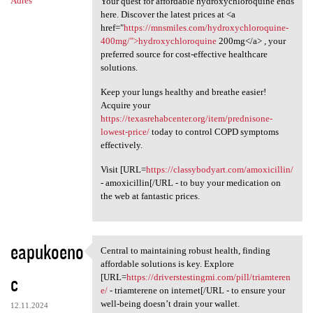
Adres
Your quest for affordable hydroxychloroquine ends
here. Discover the latest prices at <a
href="
https://mnsmiles.com/hydroxychloroquine-
400mg/">hydroxychloroquine
200mg</a> , your
preferred source for cost-effective healthcare
solutions.
Keep your lungs healthy and breathe easier!
Acquire your
https://texasrehabcenter.org/item/prednisone-
lowest-price/
today to control COPD symptoms
effectively.
Visit [URL=
https://classybodyart.com/amoxicillin/
- amoxicillin[/URL - to buy your medication on
the web at fantastic prices.
eapukoeno
Central to maintaining robust health, finding
Central to maintaining robust
affordable solutions is key. Explore
c
[URL=
https://driverstestingmi.com/pill/triamteren
e/
- triamterene on internet[/URL - to ensure your
well-being doesn’t drain your wallet.
12.11.2024