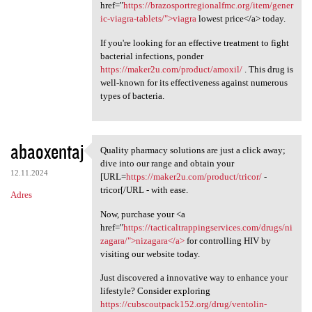
href="
https://brazosportregionalfmc.org/item/gener
ic-viagra-tablets/">viagra
lowest price</a> today.
If you're looking for an effective treatment to fight
bacterial infections, ponder
https://maker2u.com/product/amoxil/
. This drug is
well-known for its effectiveness against numerous
types of bacteria.
abaoxentaj
Quality pharmacy solutions are just a click away;
Quality pharmacy solutions
dive into our range and obtain your
12.11.2024
[URL=
https://maker2u.com/product/tricor/
-
tricor[/URL - with ease.
Adres
Now, purchase your <a
href="
https://tacticaltrappingservices.com/drugs/ni
zagara/">nizagara</a>
for controlling HIV by
visiting our website today.
Just discovered a innovative way to enhance your
lifestyle? Consider exploring
https://cubscoutpack152.org/drug/ventolin-