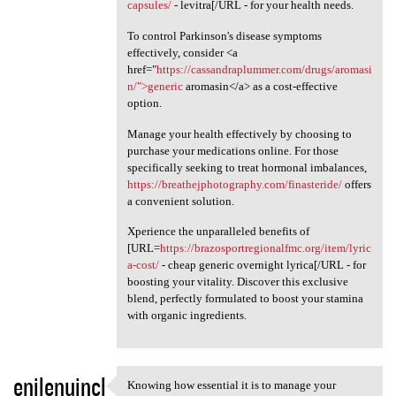
capsules/
- levitra[/URL - for your health needs.
To control Parkinson's disease symptoms
effectively, consider <a
href="
https://cassandraplummer.com/drugs/aromasi
n/">generic
aromasin</a> as a cost-effective
option.
Manage your health effectively by choosing to
purchase your medications online. For those
specifically seeking to treat hormonal imbalances,
https://breathejphotography.com/finasteride/
offers
a convenient solution.
Xperience the unparalleled benefits of
[URL=
https://brazosportregionalfmc.org/item/lyric
a-cost/
- cheap generic overnight lyrica[/URL - for
boosting your vitality. Discover this exclusive
blend, perfectly formulated to boost your stamina
with organic ingredients.
enilenujncl
Knowing how essential it is to manage your