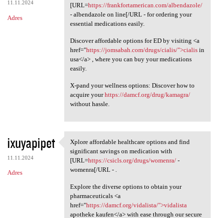
11.11.2024
[URL=
https://frankfortamerican.com/albendazole/
- albendazole on line[/URL - for ordering your
Adres
essential medications easily.
Discover affordable options for ED by visiting <a
href="
https://jomsabah.com/drugs/cialis/">cialis
in
usa</a> , where you can buy your medications
easily.
X-pand your wellness options: Discover how to
acquire your
https://damcf.org/drug/kamagra/
without hassle.
ixuyapipet
Xplore affordable healthcare options and find
Xplore affordable healthcare
significant savings on medication with
11.11.2024
[URL=
https://csicls.org/drugs/womenra/
-
womenra[/URL - .
Adres
Explore the diverse options to obtain your
pharmaceuticals <a
href="
https://damcf.org/vidalista/">vidalista
apotheke kaufen</a> with ease through our secure