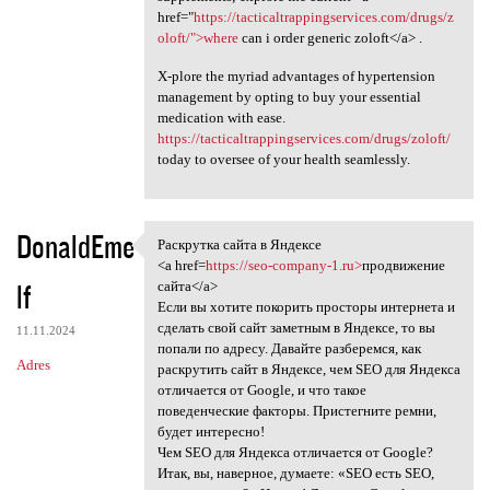
href="
https://tacticaltrappingservices.com/drugs/z
oloft/">where
can i order generic zoloft</a> .
X-plore the myriad advantages of hypertension
management by opting to buy your essential
medication with ease.
https://tacticaltrappingservices.com/drugs/zoloft/
today to oversee of your health seamlessly.
DonaldEme
Раскрутка сайта в Яндексе
Раскрутка сайта в Яндексе
<a href=
https://seo-company-1.ru>
продвижение
lf
сайта</a>
Если вы хотите покорить просторы интернета и
сделать свой сайт заметным в Яндексе, то вы
11.11.2024
попали по адресу. Давайте разберемся, как
Adres
раскрутить сайт в Яндексе, чем SEO для Яндекса
отличается от Google, и что такое
поведенческие факторы. Пристегните ремни,
будет интересно!
Чем SEO для Яндекса отличается от Google?
Итак, вы, наверное, думаете: «SEO есть SEO,