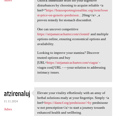
Adres
Unlock immediate relief for your digestive
disturbances by choosing to acquire reliable <a
href="
https://brazosportregionalfmc.org/item/lowe
st-price-on-generic-prednison...
20mg</a> , a
proven remedy for stomach discomfort.
One can uncover competitive
https://airjamaicacharter.com/clomid/
and multiple
options online, ensuring economical options and
availability.
Looking to improve your stamina? Discover
trusted options and buy
[URL=
https://airjamaicacharter.com/viagra/
-
viagra cost[/URL - —your solution to addressing
intimacy issues.
atzirenaluj
Elevate your vitality effortlessly with an array of
Elevate your vitality
herbal solutions ready at your fingertips. Simply <a
11.11.2024
href=
https://damcf.org/prednisone/>by
prednisone
w not prescription</a> to start a journey towards
Adres
enhanced health and wellbeing.