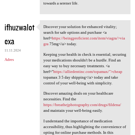
towards a serener life.
ifhuzwalot
Discover your solution for enhanced vitality;
Discover your solution for
search for safe options and purchase <a
exa
href=
https://beingproficient.com/item/viagra/>via
gra
75mg</a> today.
11.11.2024
Keeping your health in check is essential; securing
Adres
your medications shouldn't be a hurdle. Find an
easy way to buy necessary treatments. <a
href="
https://alliedentinc.com/topamax/">cheap
topamax 3 5 day shipping</a> today and take
control of your well-being with simplicity.
Discover amazing deals on your healthcare
necessities. Find the
https://breathejphotography.com/drugs/fildena/
and maintain your well-being easily.
I understand the importance of medication
accessibility, thus highlighting the convenience of
opting for online purchase methods. In this