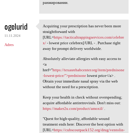
ранжировании.
ogelurid
Acquiring your prescription has never been more
Acquiring your prescription
straightforward with
11.11.2024
[URL=
https://tacticaltrappingservices.com/celebre
x/
- lowest price celebrex[/URL - . Purchase right
Adres
away for prompt delivery worldwide.
Absolutely alleviate allergies with easy access to
<a
href="
https://texasrehabcenter.org/item/prednisone
-lowest-price/">prednisone
lowest price</a> .
Obtain your immediate nasal spray via the web
without the need for a prescription.
Keep your health in check without overspending;
acquire affordable antiretrovirals. Don't miss out:
https://maker2u.com/product/amoxil/
.
"Quest for high-quality, affordable wound
treatment ends here: Discover the best option with
[URL=
https://cubscoutpack152.org/drug/ventolin-