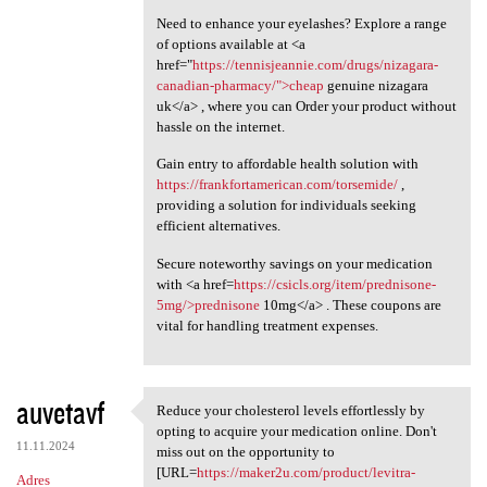
Need to enhance your eyelashes? Explore a range
of options available at <a
href="
https://tennisjeannie.com/drugs/nizagara-
canadian-pharmacy/">cheap
genuine nizagara
uk</a> , where you can Order your product without
hassle on the internet.
Gain entry to affordable health solution with
https://frankfortamerican.com/torsemide/
,
providing a solution for individuals seeking
efficient alternatives.
Secure noteworthy savings on your medication
with <a href=
https://csicls.org/item/prednisone-
5mg/>prednisone
10mg</a> . These coupons are
vital for handling treatment expenses.
auvetavf
Reduce your cholesterol levels effortlessly by
Reduce your cholesterol
opting to acquire your medication online. Don't
11.11.2024
miss out on the opportunity to
[URL=
https://maker2u.com/product/levitra-
Adres