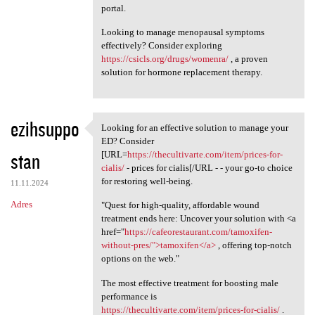
portal.
Looking to manage menopausal symptoms
effectively? Consider exploring
https://csicls.org/drugs/womenra/
, a proven
solution for hormone replacement therapy.
ezihsuppo
Looking for an effective solution to manage your
Looking for an effective
ED? Consider
stan
[URL=
https://thecultivarte.com/item/prices-for-
cialis/
- prices for cialis[/URL - - your go-to choice
for restoring well-being.
11.11.2024
Adres
"Quest for high-quality, affordable wound
treatment ends here: Uncover your solution with <a
href="
https://cafeorestaurant.com/tamoxifen-
without-pres/">tamoxifen</a>
, offering top-notch
options on the web."
The most effective treatment for boosting male
performance is
https://thecultivarte.com/item/prices-for-cialis/
.