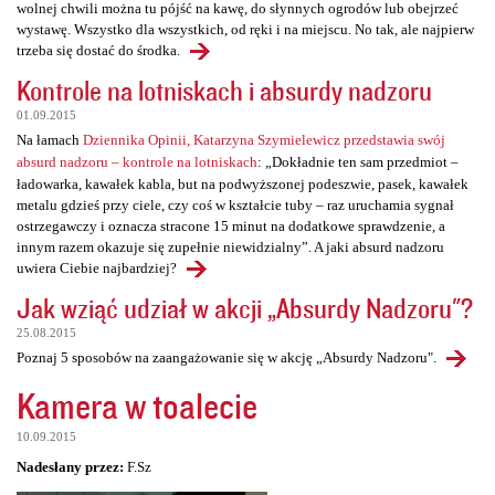
wolnej chwili można tu pójść na kawę, do słynnych ogrodów lub obejrzeć
wystawę. Wszystko dla wszystkich, od ręki i na miejscu. No tak, ale najpierw
trzeba się dostać do środka.
Kontrole na lotniskach i absurdy nadzoru
01.09.2015
Na łamach
Dziennika Opinii, Katarzyna Szymielewicz przedstawia swój
absurd nadzoru – kontrole na lotniskach
: „Dokładnie ten sam przedmiot –
ładowarka, kawałek kabla, but na podwyższonej podeszwie, pasek, kawałek
metalu gdzieś przy ciele, czy coś w kształcie tuby – raz uruchamia sygnał
ostrzegawczy i oznacza stracone 15 minut na dodatkowe sprawdzenie, a
innym razem okazuje się zupełnie niewidzialny”. A jaki absurd nadzoru
uwiera Ciebie najbardziej?
Jak wziąć udział w akcji „Absurdy Nadzoru"?
25.08.2015
Poznaj 5 sposobów na zaangażowanie się w akcję „Absurdy Nadzoru".
Kamera w toalecie
10.09.2015
Nadesłany przez:
F.Sz