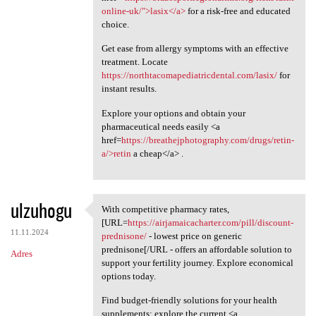
online-uk/">lasix</a>
for a risk-free and educated
choice.
Get ease from allergy symptoms with an effective
treatment. Locate
https://northtacomapediatricdental.com/lasix/
for
instant results.
Explore your options and obtain your
pharmaceutical needs easily <a
href=
https://breathejphotography.com/drugs/retin-
a/>retin
a cheap</a> .
ulzuhogu
With competitive pharmacy rates,
With competitive pharmacy
[URL=
https://airjamaicacharter.com/pill/discount-
11.11.2024
prednisone/
- lowest price on generic
prednisone[/URL - offers an affordable solution to
Adres
support your fertility journey. Explore economical
options today.
Find budget-friendly solutions for your health
supplements; explore the current <a