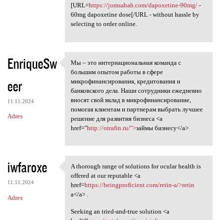
[URL=
https://jomsabah.com/dapoxetine-90mg/
-
60mg dapoxetine dose[/URL - without hassle by
selecting to order online.
EnriqueSw
Мы – это интернациональная команда с
Мы – это интернациональная
большим опытом работы в сфере
eer
микрофинансирования, кредитования и
банковского дела. Наши сотрудники ежедневно
вносят свой вклад в микрофинансирование,
11.11.2024
помогая клиентам и партнерам выбрать лучшее
Adres
решение для развития бизнеса <a
href="
http://otrafin.ru/">
займы бизнесу</a>
iwfaroxe
A thorough range of solutions for ocular health is
A thorough range of solutions
offered at our reputable <a
11.11.2024
href=
https://beingproficient.com/retin-a/>retin
a</a> .
Adres
Seeking an tried-and-true solution <a