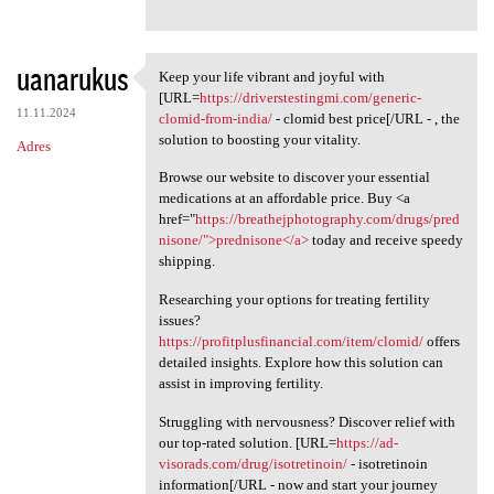
uanarukus
Keep your life vibrant and joyful with
Keep your life vibrant and
[URL=
https://driverstestingmi.com/generic-
11.11.2024
clomid-from-india/
- clomid best price[/URL - , the
solution to boosting your vitality.
Adres
Browse our website to discover your essential
medications at an affordable price. Buy <a
href="
https://breathejphotography.com/drugs/pred
nisone/">prednisone</a>
today and receive speedy
shipping.
Researching your options for treating fertility
issues?
https://profitplusfinancial.com/item/clomid/
offers
detailed insights. Explore how this solution can
assist in improving fertility.
Struggling with nervousness? Discover relief with
our top-rated solution. [URL=
https://ad-
visorads.com/drug/isotretinoin/
- isotretinoin
information[/URL - now and start your journey