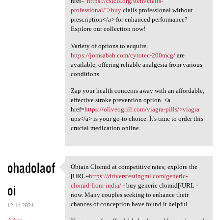
href="
https://csicls.org/item/cialis-
professional/">buy
cialis professional without
prescription</a> for enhanced performance?
Explore our collection now!
Variety of options to acquire
https://jomsabah.com/cytotec-200mcg/
are
available, offering reliable analgesia from various
conditions.
Zap your health concerns away with an affordable,
effective stroke prevention option. <a
href=
https://oliveogrill.com/viagra-pills/>viagra
ups</a> is your go-to choice. It's time to order this
crucial medication online.
ohadolaof
Obtain Clomid at competitive rates; explore the
Obtain Clomid at competitive
[URL=
https://driverstestingmi.com/generic-
oi
clomid-from-india/
- buy generic clomid[/URL -
now. Many couples seeking to enhance their
chances of conception have found it helpful.
12.11.2024