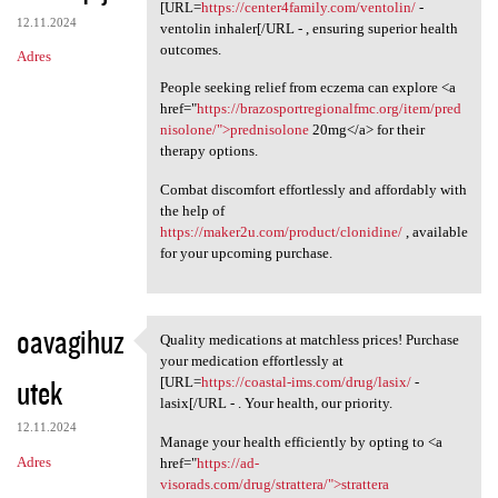
Please consider the option to
[URL=
https://center4family.com/ventolin/
-
12.11.2024
ventolin inhaler[/URL - , ensuring superior health
outcomes.
Adres
People seeking relief from eczema can explore <a
href="
https://brazosportregionalfmc.org/item/pred
nisolone/">prednisolone
20mg</a> for their
therapy options.
Combat discomfort effortlessly and affordably with
the help of
https://maker2u.com/product/clonidine/
, available
for your upcoming purchase.
oavagihuz
Quality medications at matchless prices! Purchase
Quality medications at
your medication effortlessly at
utek
[URL=
https://coastal-ims.com/drug/lasix/
-
lasix[/URL - . Your health, our priority.
12.11.2024
Manage your health efficiently by opting to <a
Adres
href="
https://ad-
visorads.com/drug/strattera/">strattera