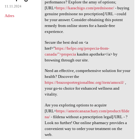
Looking for an affordable
performance? Explore the array of options;
11.11.2024
[URL=
https://karachigo.com/prednisone/
- buying
genuine prednisone no procription[/URL - could
Adres
be your answer. Consider obtaining this potent
remedy from online stores for a hassle-free
experience.
Secure the best deal on <a
href="
https://helpo.org/propecia-from-
canada/">propecia
kaufen apotheke</a> by
browsing through our site.
Need an effective, comprehensive solution for your
health? Discover the
https://brazosportregionalfmc.org/item/amoxil/
,
your go-to choice for enhanced wellness and
vitality.
Are you exploring options to acquire
[URL=
https://americanazachary.com/product/filde
na/
- fildena without a prescription legal[/URL - ?
Look no further! Our online pharmacy provides a
convenient way to order your treatment on the
web.