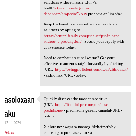
solutions without hassle with <a
href="
https://pureelegance-
decor.com/propecia/">buy
propecia on line</a> .
Reap the benefits of cost-effective healthcare
solutions by opting to
https://center4family.com/product/prednisone-
without-a-prescription/
. Secure your supply with
convenience today.
Need to combat intestinal worms? Get your
effective treatment straightforwardly by clicking
[URL=
https://beingproficient.com/item/zithromax/
- zithromax[/URL - today.
asoloxaan
Quickly discover the most competitive
Quickly discover the most
[URL=
https://livinlifepc.com/purchase-
aku
prednisone/
- prednisone generic canada[/URL -
online.
12.11.2024
X-plore new ways to manage Alzheimer's by
Adres
choosing to purchase your <a