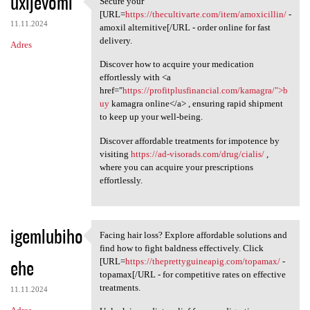
uxijevomi
Secure your
Secure your [URL=https:/
o
[URL=
https://thecultivarte.com/item/amoxicillin/
-
11.11.2024
m
amoxil alternitive[/URL - order online for fast
delivery.
Adres
e
Discover how to acquire your medication
n
effortlessly with <a
t
href="
https://profitplusfinancial.com/kamagra/">b
uy
kamagra online</a> , ensuring rapid shipment
a
to keep up your well-being.
r
Discover affordable treatments for impotence by
z
visiting
https://ad-visorads.com/drug/cialis/
,
e
where you can acquire your prescriptions
effortlessly.
igemlubiho
Facing hair loss? Explore affordable solutions and
Facing hair loss? Explore
find how to fight baldness effectively. Click
ehe
[URL=
https://theprettyguineapig.com/topamax/
-
topamax[/URL - for competitive rates on effective
treatments.
11.11.2024