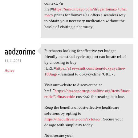
context, <a
href=
https://umichicago.com/drugs/flomax/>phar
macy
prices for flomax</a> offers a seamless way
to obtain your necessary medication without the
hassle of visiting a pharmacy.
aodzorime
Purchasers looking for effective yet budget-
Purchasers looking for
friendly menstrual cycle support can locate relief
11.11.2024
by choosing to buy
[URL=
https://a1sewcraft.com/item/doxycycline-
Adres
100mg/
- resistant to doxycycline[/URL - .
Visit our website to discover the <a
href="
https://brazosportregionalfmc.org/item/finast
eride/">finasteride
cost</a> for treating hair loss.
Reap the benefits of cost-effective healthcare
solutions by opting to
https://thecultivarte.com/cytotec/
. Secure your
dosage with simplicity today.
Now, secure your