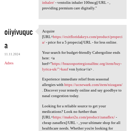
inhaler/
- ventolin inhaler 100mcg[/URL - ,
providing premium care digitally."
oiiyivuquc
Acquire
Acquire [URL=https:/
[URL=
https://exitfloridakeys.com/product/propeci
a
a/
- price for a 5 propecia[/URL - for less online.
Your search for budget-friendly Cabergoline ends
11.11.2024
here: <a
Adres
href="
https://brazosportregionalfmc.org/item/buy-
lyrica-uk/">kauf
von lyrica</a> .
Experience immediate relief from seasonal
allergies with
https://ucnewark.com/item/nizagara/
. Discover your remedy online and say goodbye to
nasal congestion today.
Looking for a reliable source to get your
medications? Look no further than
[URL=
https://maker2u.com/product/zanaflex/
-
cheap zanaflex[/URL - , your ultimate shop for all
healthcare needs. Whether you're looking for