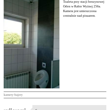
Toaleta przy stacji benzynowej
Orlen w Rabie Wyżnej 256a.
Kamera jest umieszczona
centralnie nad pisuarem.
kamery-bajery
K