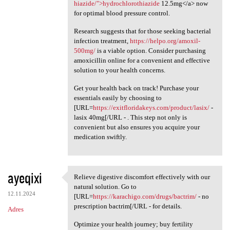
hiazide/">hydrochlorothiazide
12.5mg</a> now
for optimal blood pressure control.
Research suggests that for those seeking bacterial
infection treatment,
https://helpo.org/amoxil-
500mg/
is a viable option. Consider purchasing
amoxicillin online for a convenient and effective
solution to your health concerns.
Get your health back on track! Purchase your
essentials easily by choosing to
[URL=
https://exitfloridakeys.com/product/lasix/
-
lasix 40mg[/URL - . This step not only is
convenient but also ensures you acquire your
medication swiftly.
ayeqixi
Relieve digestive discomfort effectively with our
Relieve digestive discomfort
natural solution. Go to
12.11.2024
[URL=
https://karachigo.com/drugs/bactrim/
- no
prescription bactrim[/URL - for details.
Adres
Optimize your health journey; buy fertility