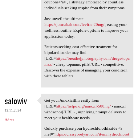
coupons</a> , a strategy embraced by countless
individuals seeking respite from their symptoms.
Just unveil the ultimate
https://jomsabah.com/levitra-20mg/
, easing your
wellness routine. Explore options to improve your
application today.
Patients seeking cost-effective treatment for
bipolar disorder may find
[URL=
https://breathejphotography.com/drugs/topa
max/
- cheap topamax pills[/URL - competitive.
Discover the expense of managing your condition
with these tablets.
salowiv
Get your Amoxicillin easily from
Get your Amoxicillin easily
[URL=
https://helpo.org/amoxil-500mg/
- amoxil
12.11.2024
windsor ca[/URL - , supplying prompt delivery to
meet your healthcare needs.
Adres
Quickly purchase your hydrochlorothiazide <a
href="
https://classybodyart.com/item/hydrochlorot