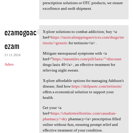
prescription solutions or OTC products, we ensure
excellence and swift shipment.
ezamogoac
X-plore solutions to combat addiction; buy <a
X-plore solutions to combat
href=
https://tacticaltrappingservices.com/drugs/tre
ezam
tinoin/>generic
for tretinoin</a> .
Mitigate menopausal symptoms with <a
11.11.2024
href="
https://mnsmiles.com/pill/lasix/">discount
Adres
drugs lasix 40</a> , an effective treatment for
relieving night sweats.
X-plore affordable options for managing Addison's
disease; find how
https://shilpaotc.com/tretinoin/
offers a economical solution to support your
health.
Get your <a
href=
https://charlotteelliottinc.com/canadian-
pharmacy/>sky
pharmacy</a> prescription filled
online without fuss, ensuring prompt relief and
effective treatment of your condition.