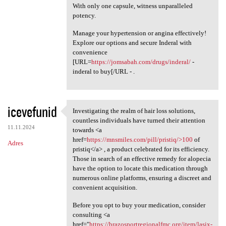
With only one capsule, witness unparalleled
potency.
Manage your hypertension or angina effectively!
Explore our options and secure Inderal with
convenience
[URL=
https://jomsabah.com/drugs/inderal/
-
inderal to buy[/URL - .
icevefunid
Investigating the realm of hair loss solutions,
Investigating the realm of
countless individuals have turned their attention
11.11.2024
towards <a
href=
https://mnsmiles.com/pill/pristiq/>100
of
Adres
pristiq</a> , a product celebrated for its efficiency.
Those in search of an effective remedy for alopecia
have the option to locate this medication through
numerous online platforms, ensuring a discreet and
convenient acquisition.
Before you opt to buy your medication, consider
consulting <a
href="
https://brazosportregionalfmc.org/item/lasix-