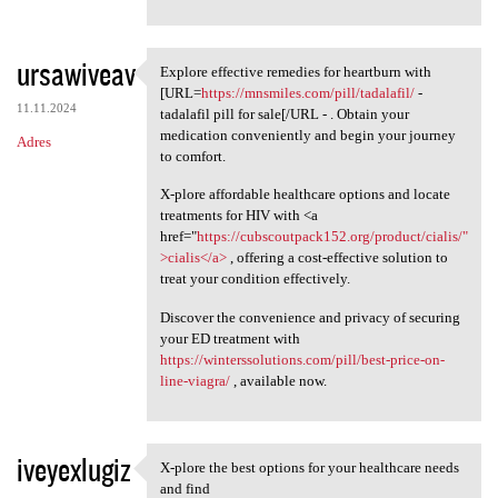
ursawiveav
Explore effective remedies for heartburn with
Explore effective remedies
[URL=
https://mnsmiles.com/pill/tadalafil/
-
11.11.2024
tadalafil pill for sale[/URL - . Obtain your
medication conveniently and begin your journey
Adres
to comfort.
X-plore affordable healthcare options and locate
treatments for HIV with <a
href="
https://cubscoutpack152.org/product/cialis/"
>cialis</a>
, offering a cost-effective solution to
treat your condition effectively.
Discover the convenience and privacy of securing
your ED treatment with
https://winterssolutions.com/pill/best-price-on-
line-viagra/
, available now.
iveyexlugiz
X-plore the best options for your healthcare needs
X-plore the best options for
and find