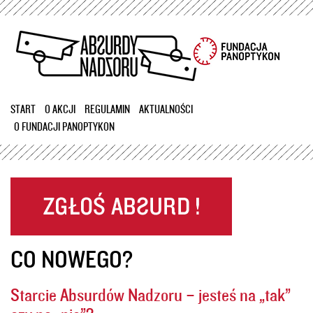
Przejdź
do
treści
START
O AKCJI
REGULAMIN
AKTUALNOŚCI
O FUNDACJI PANOPTYKON
CO NOWEGO?
Starcie Absurdów Nadzoru – jesteś na „tak”