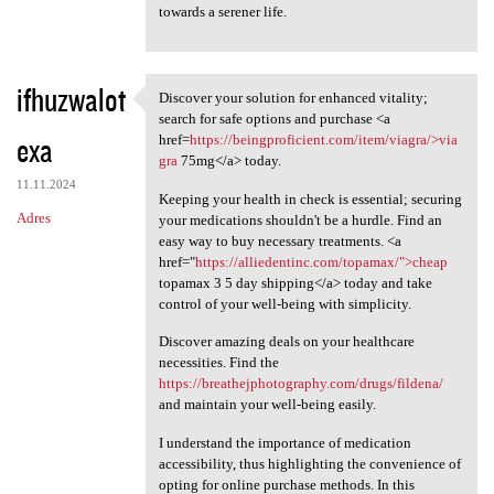
towards a serener life.
ifhuzwalot
Discover your solution for enhanced vitality;
Discover your solution for
search for safe options and purchase <a
exa
href=
https://beingproficient.com/item/viagra/>via
gra
75mg</a> today.
11.11.2024
Keeping your health in check is essential; securing
Adres
your medications shouldn't be a hurdle. Find an
easy way to buy necessary treatments. <a
href="
https://alliedentinc.com/topamax/">cheap
topamax 3 5 day shipping</a> today and take
control of your well-being with simplicity.
Discover amazing deals on your healthcare
necessities. Find the
https://breathejphotography.com/drugs/fildena/
and maintain your well-being easily.
I understand the importance of medication
accessibility, thus highlighting the convenience of
opting for online purchase methods. In this