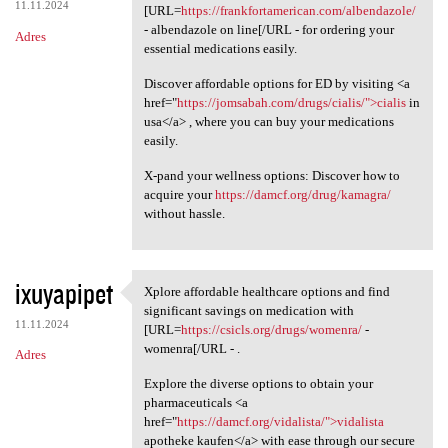
11.11.2024
[URL=
https://frankfortamerican.com/albendazole/
- albendazole on line[/URL - for ordering your
Adres
essential medications easily.
Discover affordable options for ED by visiting <a
href="
https://jomsabah.com/drugs/cialis/">cialis
in
usa</a> , where you can buy your medications
easily.
X-pand your wellness options: Discover how to
acquire your
https://damcf.org/drug/kamagra/
without hassle.
ixuyapipet
Xplore affordable healthcare options and find
Xplore affordable healthcare
significant savings on medication with
11.11.2024
[URL=
https://csicls.org/drugs/womenra/
-
womenra[/URL - .
Adres
Explore the diverse options to obtain your
pharmaceuticals <a
href="
https://damcf.org/vidalista/">vidalista
apotheke kaufen</a> with ease through our secure