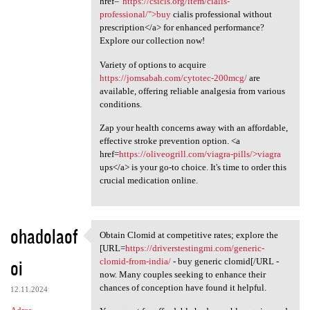
href="
https://csicls.org/item/cialis-
professional/">buy
cialis professional without
prescription</a> for enhanced performance?
Explore our collection now!
Variety of options to acquire
https://jomsabah.com/cytotec-200mcg/
are
available, offering reliable analgesia from various
conditions.
Zap your health concerns away with an affordable,
effective stroke prevention option. <a
href=
https://oliveogrill.com/viagra-pills/>viagra
ups</a> is your go-to choice. It's time to order this
crucial medication online.
ohadolaof
Obtain Clomid at competitive rates; explore the
Obtain Clomid at competitive
[URL=
https://driverstestingmi.com/generic-
oi
clomid-from-india/
- buy generic clomid[/URL -
now. Many couples seeking to enhance their
chances of conception have found it helpful.
12.11.2024