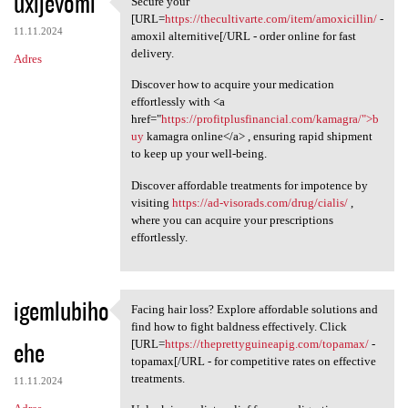
uxijevomi
Secure your
Secure your [URL=https:/
o
[URL=
https://thecultivarte.com/item/amoxicillin/
-
11.11.2024
m
amoxil alternitive[/URL - order online for fast
delivery.
Adres
e
Discover how to acquire your medication
n
effortlessly with <a
t
href="
https://profitplusfinancial.com/kamagra/">b
uy
kamagra online</a> , ensuring rapid shipment
a
to keep up your well-being.
r
Discover affordable treatments for impotence by
z
visiting
https://ad-visorads.com/drug/cialis/
,
e
where you can acquire your prescriptions
effortlessly.
igemlubiho
Facing hair loss? Explore affordable solutions and
Facing hair loss? Explore
find how to fight baldness effectively. Click
ehe
[URL=
https://theprettyguineapig.com/topamax/
-
topamax[/URL - for competitive rates on effective
treatments.
11.11.2024