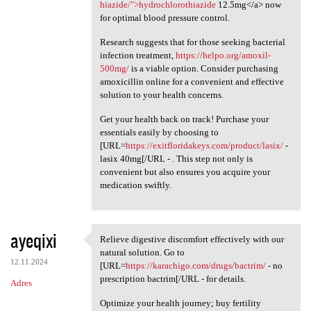
hiazide/">hydrochlorothiazide
12.5mg</a> now
for optimal blood pressure control.
Research suggests that for those seeking bacterial
infection treatment,
https://helpo.org/amoxil-
500mg/
is a viable option. Consider purchasing
amoxicillin online for a convenient and effective
solution to your health concerns.
Get your health back on track! Purchase your
essentials easily by choosing to
[URL=
https://exitfloridakeys.com/product/lasix/
-
lasix 40mg[/URL - . This step not only is
convenient but also ensures you acquire your
medication swiftly.
ayeqixi
Relieve digestive discomfort effectively with our
Relieve digestive discomfort
natural solution. Go to
12.11.2024
[URL=
https://karachigo.com/drugs/bactrim/
- no
prescription bactrim[/URL - for details.
Adres
Optimize your health journey; buy fertility