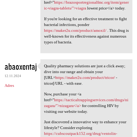
href="
https://brazosportregionalfmc.org/item/gener
ic-viagra-tablets/">viagra
lowest price</a> today.
If you're looking for an effective treatment to fight
bacterial infections, ponder
https://maker2u.com/product/amoxil/
. This drug is
well-known for its effectiveness against numerous
types of bacteria.
abaoxentaj
Quality pharmacy solutions are just a click away;
Quality pharmacy solutions
dive into our range and obtain your
12.11.2024
[URL=
https://maker2u.com/product/tricor/
-
tricor[/URL - with ease.
Adres
Now, purchase your <a
href="
https://tacticaltrappingservices.com/drugs/ni
zagara/">nizagara</a>
for controlling HIV by
visiting our website today.
Just discovered a innovative way to enhance your
lifestyle? Consider exploring
https://cubscoutpack152.org/drug/ventolin-