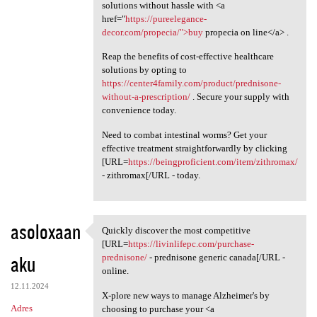
solutions without hassle with <a
href="
https://pureelegance-
decor.com/propecia/">buy
propecia on line</a> .
Reap the benefits of cost-effective healthcare
solutions by opting to
https://center4family.com/product/prednisone-
without-a-prescription/
. Secure your supply with
convenience today.
Need to combat intestinal worms? Get your
effective treatment straightforwardly by clicking
[URL=
https://beingproficient.com/item/zithromax/
- zithromax[/URL - today.
asoloxaan
Quickly discover the most competitive
Quickly discover the most
[URL=
https://livinlifepc.com/purchase-
aku
prednisone/
- prednisone generic canada[/URL -
online.
12.11.2024
X-plore new ways to manage Alzheimer's by
Adres
choosing to purchase your <a