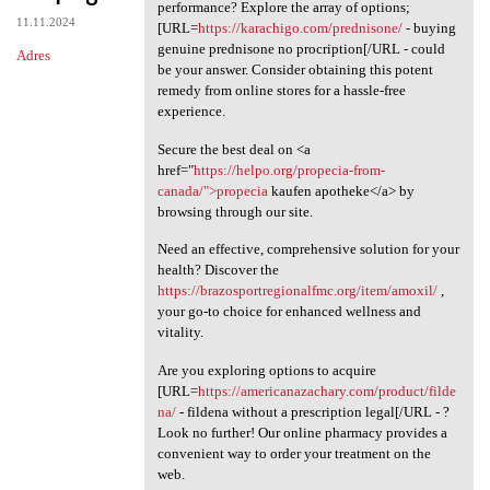
Looking for an affordable
performance? Explore the array of options;
11.11.2024
[URL=
https://karachigo.com/prednisone/
- buying
genuine prednisone no procription[/URL - could
Adres
be your answer. Consider obtaining this potent
remedy from online stores for a hassle-free
experience.
Secure the best deal on <a
href="
https://helpo.org/propecia-from-
canada/">propecia
kaufen apotheke</a> by
browsing through our site.
Need an effective, comprehensive solution for your
health? Discover the
https://brazosportregionalfmc.org/item/amoxil/
,
your go-to choice for enhanced wellness and
vitality.
Are you exploring options to acquire
[URL=
https://americanazachary.com/product/filde
na/
- fildena without a prescription legal[/URL - ?
Look no further! Our online pharmacy provides a
convenient way to order your treatment on the
web.