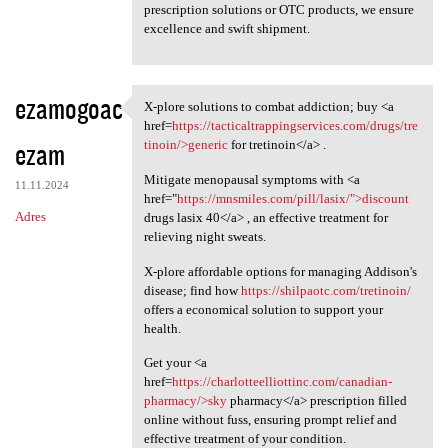
prescription solutions or OTC products, we ensure
excellence and swift shipment.
ezamogoac
X-plore solutions to combat addiction; buy <a
X-plore solutions to combat
href=
https://tacticaltrappingservices.com/drugs/tre
ezam
tinoin/>generic
for tretinoin</a> .
Mitigate menopausal symptoms with <a
11.11.2024
href="
https://mnsmiles.com/pill/lasix/">discount
Adres
drugs lasix 40</a> , an effective treatment for
relieving night sweats.
X-plore affordable options for managing Addison's
disease; find how
https://shilpaotc.com/tretinoin/
offers a economical solution to support your
health.
Get your <a
href=
https://charlotteelliottinc.com/canadian-
pharmacy/>sky
pharmacy</a> prescription filled
online without fuss, ensuring prompt relief and
effective treatment of your condition.