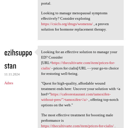
portal.
Looking to manage menopausal symptoms
effectively? Consider exploring
https://csicls.org/drugs/womenra/
, a proven
solution for hormone replacement therapy.
ezihsuppo
Looking for an effective solution to manage your
Looking for an effective
ED? Consider
stan
[URL=
https://thecultivarte.com/item/prices-for-
cialis/
- prices for cialis[/URL - - your go-to choice
for restoring well-being.
11.11.2024
Adres
"Quest for high-quality, affordable wound
treatment ends here: Uncover your solution with <a
href="
https://cafeorestaurant.com/tamoxifen-
without-pres/">tamoxifen</a>
, offering top-notch
options on the web."
The most effective treatment for boosting male
performance is
https://thecultivarte.com/item/prices-for-cialis/
.