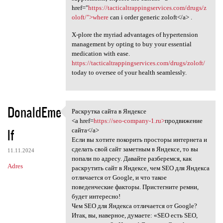
href="
https://tacticaltrappingservices.com/drugs/z
oloft/">where
can i order generic zoloft</a> .
X-plore the myriad advantages of hypertension
management by opting to buy your essential
medication with ease.
https://tacticaltrappingservices.com/drugs/zoloft/
today to oversee of your health seamlessly.
DonaldEme
Раскрутка сайта в Яндексе
Раскрутка сайта в Яндексе
<a href=
https://seo-company-1.ru>
продвижение
lf
сайта</a>
Если вы хотите покорить просторы интернета и
сделать свой сайт заметным в Яндексе, то вы
11.11.2024
попали по адресу. Давайте разберемся, как
Adres
раскрутить сайт в Яндексе, чем SEO для Яндекса
отличается от Google, и что такое
поведенческие факторы. Пристегните ремни,
будет интересно!
Чем SEO для Яндекса отличается от Google?
Итак, вы, наверное, думаете: «SEO есть SEO,