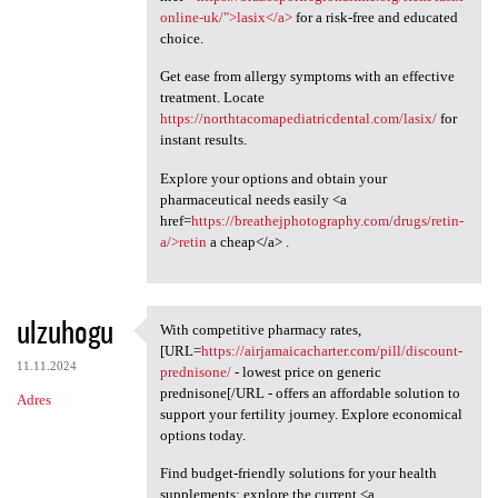
online-uk/">lasix</a>
for a risk-free and educated
choice.
Get ease from allergy symptoms with an effective
treatment. Locate
https://northtacomapediatricdental.com/lasix/
for
instant results.
Explore your options and obtain your
pharmaceutical needs easily <a
href=
https://breathejphotography.com/drugs/retin-
a/>retin
a cheap</a> .
ulzuhogu
With competitive pharmacy rates,
With competitive pharmacy
[URL=
https://airjamaicacharter.com/pill/discount-
11.11.2024
prednisone/
- lowest price on generic
prednisone[/URL - offers an affordable solution to
Adres
support your fertility journey. Explore economical
options today.
Find budget-friendly solutions for your health
supplements; explore the current <a