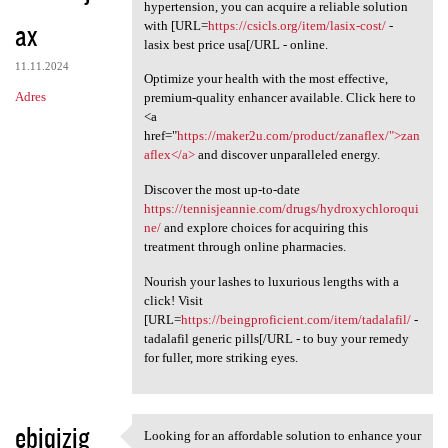
Knowing how essential it is
hypertension, you can acquire a reliable solution
ax
with [URL=
https://csicls.org/item/lasix-cost/
-
lasix best price usa[/URL - online.
11.11.2024
Optimize your health with the most effective,
Adres
premium-quality enhancer available. Click here to
<a
href="
https://maker2u.com/product/zanaflex/">zan
aflex</a>
and discover unparalleled energy.
Discover the most up-to-date
https://tennisjeannie.com/drugs/hydroxychloroqui
ne/
and explore choices for acquiring this
treatment through online pharmacies.
Nourish your lashes to luxurious lengths with a
click! Visit
[URL=
https://beingproficient.com/item/tadalafil/
-
tadalafil generic pills[/URL - to buy your remedy
for fuller, more striking eyes.
ebiqizig
Looking for an affordable solution to enhance your