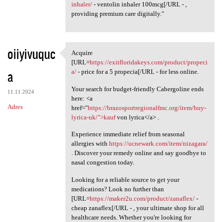
inhaler/
- ventolin inhaler 100mcg[/URL - ,
providing premium care digitally."
oiiyivuquc
Acquire
Acquire [URL=https:/
[URL=
https://exitfloridakeys.com/product/propeci
a
a/
- price for a 5 propecia[/URL - for less online.
Your search for budget-friendly Cabergoline ends
11.11.2024
here: <a
Adres
href="
https://brazosportregionalfmc.org/item/buy-
lyrica-uk/">kauf
von lyrica</a> .
Experience immediate relief from seasonal
allergies with
https://ucnewark.com/item/nizagara/
. Discover your remedy online and say goodbye to
nasal congestion today.
Looking for a reliable source to get your
medications? Look no further than
[URL=
https://maker2u.com/product/zanaflex/
-
cheap zanaflex[/URL - , your ultimate shop for all
healthcare needs. Whether you're looking for