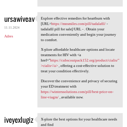
ursawiveav
Explore effective remedies for heartburn with
Explore effective remedies
[URL=
https://mnsmiles.com/pill/tadalafil/
-
11.11.2024
tadalafil pill for sale[/URL - . Obtain your
medication conveniently and begin your journey
Adres
to comfort.
X-plore affordable healthcare options and locate
treatments for HIV with <a
href="
https://cubscoutpack152.org/product/cialis/"
>cialis</a>
, offering a cost-effective solution to
treat your condition effectively.
Discover the convenience and privacy of securing
your ED treatment with
https://winterssolutions.com/pill/best-price-on-
line-viagra/
, available now.
iveyexlugiz
X-plore the best options for your healthcare needs
X-plore the best options for
and find