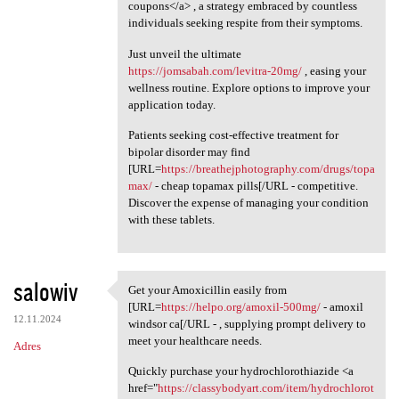
coupons</a> , a strategy embraced by countless
individuals seeking respite from their symptoms.
Just unveil the ultimate
https://jomsabah.com/levitra-20mg/
, easing your
wellness routine. Explore options to improve your
application today.
Patients seeking cost-effective treatment for
bipolar disorder may find
[URL=
https://breathejphotography.com/drugs/topa
max/
- cheap topamax pills[/URL - competitive.
Discover the expense of managing your condition
with these tablets.
salowiv
Get your Amoxicillin easily from
Get your Amoxicillin easily
[URL=
https://helpo.org/amoxil-500mg/
- amoxil
12.11.2024
windsor ca[/URL - , supplying prompt delivery to
meet your healthcare needs.
Adres
Quickly purchase your hydrochlorothiazide <a
href="
https://classybodyart.com/item/hydrochlorot