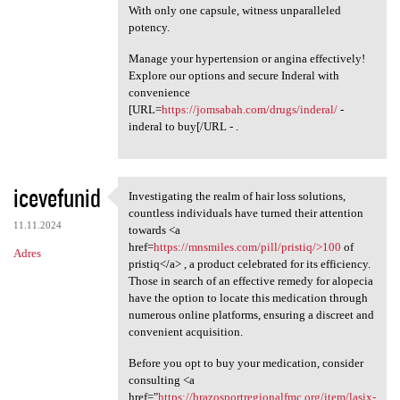
With only one capsule, witness unparalleled
potency.
Manage your hypertension or angina effectively!
Explore our options and secure Inderal with
convenience
[URL=
https://jomsabah.com/drugs/inderal/
-
inderal to buy[/URL - .
icevefunid
Investigating the realm of hair loss solutions,
Investigating the realm of
countless individuals have turned their attention
11.11.2024
towards <a
href=
https://mnsmiles.com/pill/pristiq/>100
of
Adres
pristiq</a> , a product celebrated for its efficiency.
Those in search of an effective remedy for alopecia
have the option to locate this medication through
numerous online platforms, ensuring a discreet and
convenient acquisition.
Before you opt to buy your medication, consider
consulting <a
href="
https://brazosportregionalfmc.org/item/lasix-