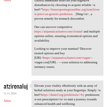
Adres
Unlock immediate relief for your digestive
disturbances by choosing to acquire reliable <a
href="
https://brazosportregionalfmc.org/item/lowe
st-price-on-generic-prednison...
20mg</a> , a
proven remedy for stomach discomfort.
One can uncover competitive
https://airjamaicacharter.com/clomid/
and multiple
options online, ensuring economical options and
availability.
Looking to improve your stamina? Discover
trusted options and buy
[URL=
https://airjamaicacharter.com/viagra/
-
viagra cost[/URL - —your solution to addressing
intimacy issues.
atzirenaluj
Elevate your vitality effortlessly with an array of
Elevate your vitality
herbal solutions ready at your fingertips. Simply <a
11.11.2024
href=
https://damcf.org/prednisone/>by
prednisone
w not prescription</a> to start a journey towards
Adres
enhanced health and wellbeing.