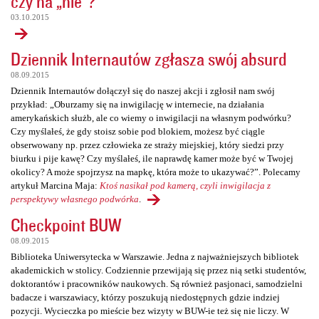
czy na „nie”?
03.10.2015
Dziennik Internautów zgłasza swój absurd
08.09.2015
Dziennik Internautów dołączył się do naszej akcji i zgłosił nam swój
przykład: „Oburzamy się na inwigilację w internecie, na działania
amerykańskich służb, ale co wiemy o inwigilacji na własnym podwórku?
Czy myślałeś, że gdy stoisz sobie pod blokiem, możesz być ciągle
obserwowany np. przez człowieka ze straży miejskiej, który siedzi przy
biurku i pije kawę? Czy myślałeś, ile naprawdę kamer może być w Twojej
okolicy? A może spojrzysz na mapkę, która może to ukazywać?”. Polecamy
artykuł Marcina Maja:
Ktoś nasikał pod kamerą, czyli inwigilacja z
perspektywy własnego podwórka
.
Checkpoint BUW
08.09.2015
Biblioteka Uniwersytecka w Warszawie. Jedna z najważniejszych bibliotek
akademickich w stolicy. Codziennie przewijają się przez nią setki studentów,
doktorantów i pracowników naukowych. Są również pasjonaci, samodzielni
badacze i warszawiacy, którzy poszukują niedostępnych gdzie indziej
pozycji. Wycieczka po mieście bez wizyty w BUW-ie też się nie liczy. W