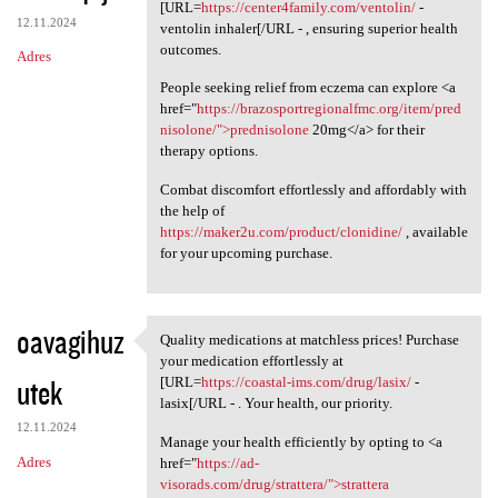
Please consider the option to
[URL=
https://center4family.com/ventolin/
-
12.11.2024
ventolin inhaler[/URL - , ensuring superior health
outcomes.
Adres
People seeking relief from eczema can explore <a
href="
https://brazosportregionalfmc.org/item/pred
nisolone/">prednisolone
20mg</a> for their
therapy options.
Combat discomfort effortlessly and affordably with
the help of
https://maker2u.com/product/clonidine/
, available
for your upcoming purchase.
oavagihuz
Quality medications at matchless prices! Purchase
Quality medications at
your medication effortlessly at
utek
[URL=
https://coastal-ims.com/drug/lasix/
-
lasix[/URL - . Your health, our priority.
12.11.2024
Manage your health efficiently by opting to <a
Adres
href="
https://ad-
visorads.com/drug/strattera/">strattera