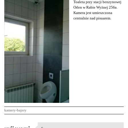
Toaleta przy stacji benzynowej
Orlen w Rabie Wyżnej 256a.
Kamera jest umieszczona
centralnie nad pisuarem.
kamery-bajery
K