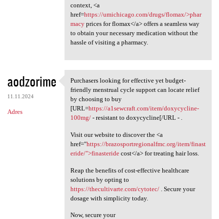
context, <a
href=
https://umichicago.com/drugs/flomax/>phar
macy
prices for flomax</a> offers a seamless way
to obtain your necessary medication without the
hassle of visiting a pharmacy.
aodzorime
Purchasers looking for effective yet budget-
Purchasers looking for
friendly menstrual cycle support can locate relief
11.11.2024
by choosing to buy
[URL=
https://a1sewcraft.com/item/doxycycline-
Adres
100mg/
- resistant to doxycycline[/URL - .
Visit our website to discover the <a
href="
https://brazosportregionalfmc.org/item/finast
eride/">finasteride
cost</a> for treating hair loss.
Reap the benefits of cost-effective healthcare
solutions by opting to
https://thecultivarte.com/cytotec/
. Secure your
dosage with simplicity today.
Now, secure your