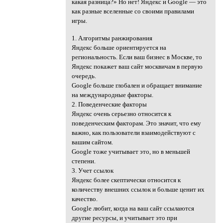
какая разница?» Но нет! Яндекс и Google — это
как разные вселенные со своими правилами
игры.
1. Алгоритмы ранжирования
Яндекс больше ориентируется на
региональность. Если ваш бизнес в Москве, то
Яндекс покажет ваш сайт москвичам в первую
очередь.
Google больше глобален и обращает внимание
на международные факторы.
2. Поведенческие факторы
Яндекс очень серьезно относится к
поведенческим факторам. Это значит, что ему
важно, как пользователи взаимодействуют с
вашим сайтом.
Google тоже учитывает это, но в меньшей
степени.
3. Учет ссылок
Яндекс более скептически относится к
количеству внешних ссылок и больше ценит их
качество.
Google любит, когда на ваш сайт ссылаются
другие ресурсы, и учитывает это при