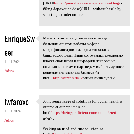
[URL=
https://jomsabah.com/dapoxetine-90mg/
-
60mg dapoxetine dose[/URL - without hassle by
selecting to order online.
EnriqueSw
Мы – это интернациональная команда с
Мы – это интернациональная
большим опытом работы в сфере
eer
микрофинансирования, кредитования и
банковского дела. Наши сотрудники ежедневно
вносят свой вклад в микрофинансирование,
11.11.2024
помогая клиентам и партнерам выбрать лучшее
Adres
решение для развития бизнеса <a
href="
http://otrafin.ru/">
займы бизнесу</a>
iwfaroxe
A thorough range of solutions for ocular health is
A thorough range of solutions
offered at our reputable <a
11.11.2024
href=
https://beingproficient.com/retin-a/>retin
a</a> .
Adres
Seeking an tried-and-true solution <a