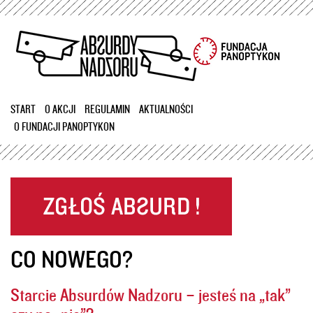
Przejdź
do
treści
START
O AKCJI
REGULAMIN
AKTUALNOŚCI
O FUNDACJI PANOPTYKON
CO NOWEGO?
Starcie Absurdów Nadzoru – jesteś na „tak”