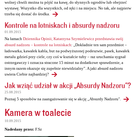
wolnej chwili można tu pójść na kawę, do słynnych ogrodów lub obejrzeć
wystawę. Wszystko dla wszystkich, od ręki i na miejscu. No tak, ale najpierw
trzeba się dostać do środka.
Kontrole na lotniskach i absurdy nadzoru
01.09.2015
Na łamach
Dziennika Opinii, Katarzyna Szymielewicz przedstawia swój
absurd nadzoru – kontrole na lotniskach
: „Dokładnie ten sam przedmiot –
ładowarka, kawałek kabla, but na podwyższonej podeszwie, pasek, kawałek
metalu gdzieś przy ciele, czy coś w kształcie tuby – raz uruchamia sygnał
ostrzegawczy i oznacza stracone 15 minut na dodatkowe sprawdzenie, a
innym razem okazuje się zupełnie niewidzialny”. A jaki absurd nadzoru
uwiera Ciebie najbardziej?
Jak wziąć udział w akcji „Absurdy Nadzoru"?
25.08.2015
Poznaj 5 sposobów na zaangażowanie się w akcję „Absurdy Nadzoru".
Kamera w toalecie
10.09.2015
Nadesłany przez:
F.Sz