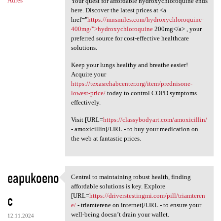
Adres
Your quest for affordable hydroxychloroquine ends
here. Discover the latest prices at <a
href="
https://mnsmiles.com/hydroxychloroquine-
400mg/">hydroxychloroquine
200mg</a> , your
preferred source for cost-effective healthcare
solutions.
Keep your lungs healthy and breathe easier!
Acquire your
https://texasrehabcenter.org/item/prednisone-
lowest-price/
today to control COPD symptoms
effectively.
Visit [URL=
https://classybodyart.com/amoxicillin/
- amoxicillin[/URL - to buy your medication on
the web at fantastic prices.
eapukoeno
Central to maintaining robust health, finding
Central to maintaining robust
affordable solutions is key. Explore
c
[URL=
https://driverstestingmi.com/pill/triamteren
e/
- triamterene on internet[/URL - to ensure your
well-being doesn’t drain your wallet.
12.11.2024