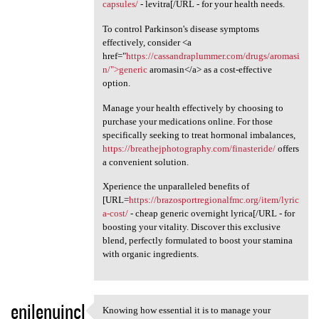
capsules/
- levitra[/URL - for your health needs.
To control Parkinson's disease symptoms
effectively, consider <a
href="
https://cassandraplummer.com/drugs/aromasi
n/">generic
aromasin</a> as a cost-effective
option.
Manage your health effectively by choosing to
purchase your medications online. For those
specifically seeking to treat hormonal imbalances,
https://breathejphotography.com/finasteride/
offers
a convenient solution.
Xperience the unparalleled benefits of
[URL=
https://brazosportregionalfmc.org/item/lyric
a-cost/
- cheap generic overnight lyrica[/URL - for
boosting your vitality. Discover this exclusive
blend, perfectly formulated to boost your stamina
with organic ingredients.
enilenujncl
Knowing how essential it is to manage your