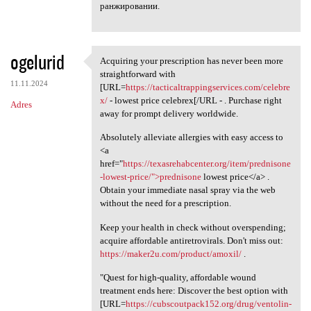
ранжировании.
ogelurid
Acquiring your prescription has never been more
Acquiring your prescription
straightforward with
11.11.2024
[URL=
https://tacticaltrappingservices.com/celebre
x/
- lowest price celebrex[/URL - . Purchase right
Adres
away for prompt delivery worldwide.
Absolutely alleviate allergies with easy access to
<a
href="
https://texasrehabcenter.org/item/prednisone
-lowest-price/">prednisone
lowest price</a> .
Obtain your immediate nasal spray via the web
without the need for a prescription.
Keep your health in check without overspending;
acquire affordable antiretrovirals. Don't miss out:
https://maker2u.com/product/amoxil/
.
"Quest for high-quality, affordable wound
treatment ends here: Discover the best option with
[URL=
https://cubscoutpack152.org/drug/ventolin-