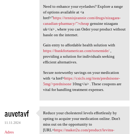
Need to enhance your eyelashes? Explore a range
of options available at <a
href="
https://tennisjeannie.com/drugs/nizagara-
canadian-pharmacy/">cheap
genuine nizagara
uk</a> , where you can Order your product without
hassle on the internet.
Gain entry to affordable health solution with
https://frankfortamerican.com/torsemide/
,
providing a solution for individuals seeking
efficient alternatives.
Secure noteworthy savings on your medication
with <a href=
https://csicls.org/item/prednisone-
5mg/>prednisone
10mg</a> . These coupons are
vital for handling treatment expenses.
auvetavf
Reduce your cholesterol levels effortlessly by
Reduce your cholesterol
opting to acquire your medication online. Don't
11.11.2024
miss out on the opportunity to
[URL=
https://maker2u.com/product/levitra-
Adres