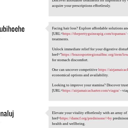
Discover affordable treatments for impotence by 
acquire your prescriptions effortlessly.
ubihoehe
Facing hair loss? Explore affordable solutions an
Facing hair loss? Explore
[URL=
https://theprettyguineapig.com/topamax/
4
treatments.
Unlock immediate relief for your digestive distu
href="
https://brazosportregionalfmc.org/item/low
for stomach discomfort.
One can uncover competitive
https://airjamaica
economical options and availability.
Looking to improve your stamina? Discover trus
[URL=
https://airjamaicacharter.com/viagra/
- via
enaluj
Elevate your vitality effortlessly with an array o
Elevate your vitality
href=
https://damcf.org/prednisone/>by
prednisone
4
health and wellbeing.