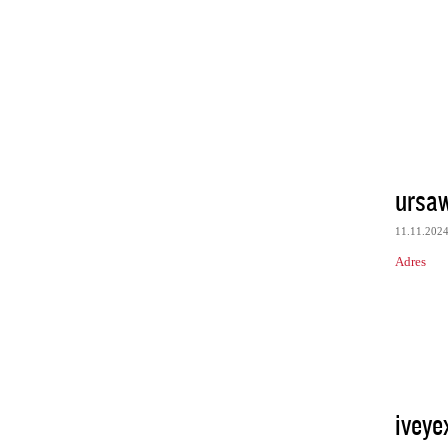
ursaw
11.11.202
Adres
iveye