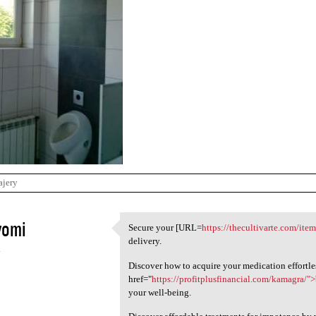
ajery
vomi
Secure your [URL=
https://thecultivarte.com/ite
Secure your [URL=https:/
delivery.
4
Discover how to acquire your medication effortle
href="
https://profitplusfinancial.com/kamagra/"
your well-being.