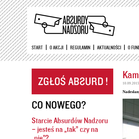
START
O AKCJI
REGULAMIN
AKTUALNOŚCI
O FUN
Kame
10.09.201
Nadesłan
CO NOWEGO?
Starcie Absurdów Nadzoru
– jesteś na „tak” czy na
„nie”?