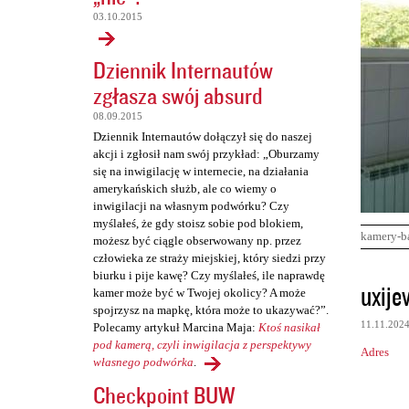
03.10.2015
Dziennik Internautów
zgłasza swój absurd
08.09.2015
Dziennik Internautów dołączył się do naszej
akcji i zgłosił nam swój przykład: „Oburzamy
się na inwigilację w internecie, na działania
amerykańskich służb, ale co wiemy o
inwigilacji na własnym podwórku? Czy
myślałeś, że gdy stoisz sobie pod blokiem,
kamery-b
możesz być ciągle obserwowany np. przez
człowieka ze straży miejskiej, który siedzi przy
biurku i pije kawę? Czy myślałeś, ile naprawdę
K
uxije
kamer może być w Twojej okolicy? A może
o
spojrzysz na mapkę, która może to ukazywać?”.
11.11.202
Polecamy artykuł Marcina Maja:
Ktoś nasikał
m
pod kamerą, czyli inwigilacja z perspektywy
Adres
e
własnego podwórka
.
n
Checkpoint BUW