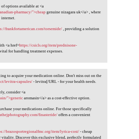
of options available at <a
-canadian-pharmacy/">cheap
genuine nizagara uk</a> , where
 internet.
ps://frankfortamerican.com/torsemide/
, providing a solution
ith <a href=
https://csicls.org/item/prednisone-
ital for handling treatment expenses.
ting to acquire your medication online. Don't miss out on the
t/levitra-capsules/
- levitra[/URL - for your health needs.
ely, consider <a
sin/">generic
aromasin</a> as a cost-effective option.
rchase your medications online. For those specifically
eathejphotography.com/finasteride/
offers a convenient
ps://brazosportregionalfmc.org/item/lyrica-cost/
- cheap
 vitality. Discover this exclusive blend, perfectly formulated