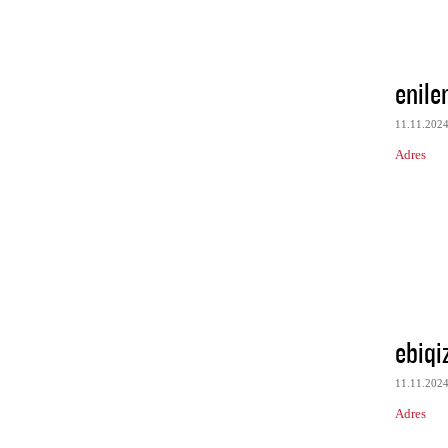
enile
11.11.202
Adres
ebiqi
11.11.202
Adres