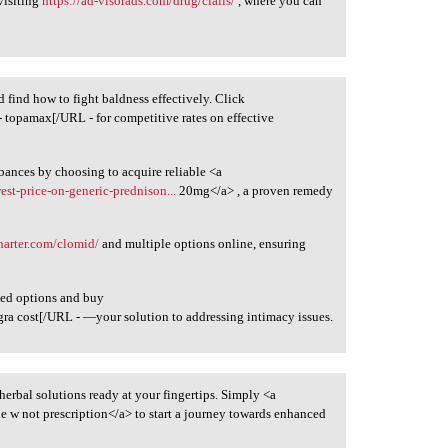
visiting
https://ad-visorads.com/drug/cialis/
, where you can
d find how to fight baldness effectively. Click
- topamax[/URL - for competitive rates on effective
rbances by choosing to acquire reliable <a
est-price-on-generic-prednison...
20mg</a> , a proven remedy
charter.com/clomid/
and multiple options online, ensuring
ted options and buy
gra cost[/URL - —your solution to addressing intimacy issues.
f herbal solutions ready at your fingertips. Simply <a
 w not prescription</a> to start a journey towards enhanced