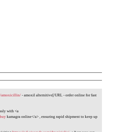
m/amoxicillin/
- amoxil alternitive[/URL - order online for fast
ssly with <a
>buy
kamagra online</a> , ensuring rapid shipment to keep up