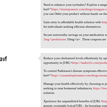
Need to enhance your eyelashes? Explore a range 
href="
https://tennisjeannie.com/drugs/nizagara
you can Order your product without hassle on the
Gain entry to affordable health solution with
htt
for individuals seeking efficient alternatives.
Secure noteworthy savings on your medication w
5mg/>prednisone
10mg</a> . These coupons are v
avf
Reduce your cholesterol levels effortlessly by op
Reduce your cholesterol
opportunity to [URL=
https://maker2u.com/produc
4
To control Parkinson's disease symptoms effectiv
href="
https://cassandraplummer.com/drugs/aroma
Manage your health effectively by choosing to pu
seeking to treat hormonal imbalances,
https://br
solution.
Xperience the unparalleled benefits of [URL=
htt
generic overnight lyrica[/URL - for boosting your