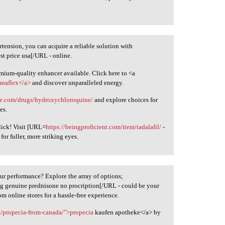
tension, you can acquire a reliable solution with
est price usa[/URL - online.
emium-quality enhancer available. Click here to <a
anaflex</a>
and discover unparalleled energy.
nie.com/drugs/hydroxychloroquine/
and explore choices for
es.
lick! Visit [URL=
https://beingproficient.com/item/tadalafil/
-
for fuller, more striking eyes.
ur performance? Explore the array of options;
g genuine prednisone no procription[/URL - could be your
m online stores for a hassle-free experience.
rg/propecia-from-canada/">propecia
kaufen apotheke</a> by