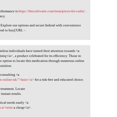
erformance is
https://thecultivarte.com/item/prices-for-cialis/
.
ncy.
 Explore our options and secure Inderal with convenience
eral to buy[/URL - .
untless individuals have turned their attention towards <a
istiq</a> , a product celebrated for its efficiency. Those in
the option to locate this medication through numerous online
uisition.
 consulting <a
ix-online-uk/">lasix</a>
for a risk-free and educated choice.
 treatment. Locate
 instant results.
ical needs easily <a
-a/>retin
a cheap</a> .