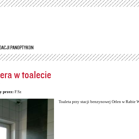
Przejdź
do
treści
DACJI PANOPTYKON
ra w toalecie
5
y przez:
F.Sz
Toaleta przy stacji benzynowej Orlen w Rabie 