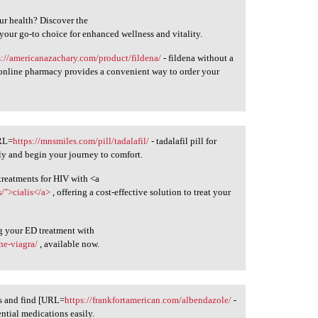
ur health? Discover the
 your go-to choice for enhanced wellness and vitality.
s://americanazachary.com/product/fildena/
- fildena without a
 online pharmacy provides a convenient way to order your
URL=
https://mnsmiles.com/pill/tadalafil/
- tadalafil pill for
ly and begin your journey to comfort.
treatments for HIV with <a
/">cialis</a>
, offering a cost-effective solution to treat your
g your ED treatment with
ine-viagra/
, available now.
ds and find [URL=
https://frankfortamerican.com/albendazole/
-
ntial medications easily.