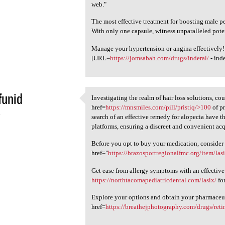
web."
The most effective treatment for boosting male p
With only one capsule, witness unparalleled pote
Manage your hypertension or angina effectively!
[URL=
https://jomsabah.com/drugs/inderal/
- ind
funid
Investigating the realm of hair loss solutions, co
Investigating the realm of
href=
https://mnsmiles.com/pill/pristiq/>100
of pr
4
search of an effective remedy for alopecia have 
platforms, ensuring a discreet and convenient acq
Before you opt to buy your medication, consider
href="
https://brazosportregionalfmc.org/item/las
Get ease from allergy symptoms with an effective
https://northtacomapediatricdental.com/lasix/
for
Explore your options and obtain your pharmaceut
href=
https://breathejphotography.com/drugs/retin