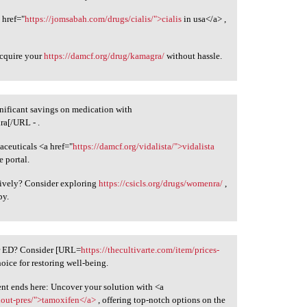
 href="
https://jomsabah.com/drugs/cialis/">cialis
in usa</a> ,
acquire your
https://damcf.org/drug/kamagra/
without hassle.
gnificant savings on medication with
a[/URL - .
aceuticals <a href="
https://damcf.org/vidalista/">vidalista
 portal.
ively? Consider exploring
https://csicls.org/drugs/womenra/
,
py.
ur ED? Consider [URL=
https://thecultivarte.com/item/prices-
hoice for restoring well-being.
ent ends here: Uncover your solution with <a
hout-pres/">tamoxifen</a>
, offering top-notch options on the