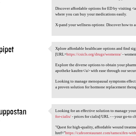
4
Discover affordable options for ED by visiting <a
where you can buy your medications easily.
X-pand your wellness options: Discover how to 
pipet
Xplore affordable healthcare options and find si
Xplore affordable healthcare
[URL=
https://csicls.org/drugs/womenra/
- womenr
4
Explore the diverse options to obtain your pharm
apotheke kaufen</a> with ease through our secure
Looking to manage menopausal symptoms effect
a proven solution for hormone replacement thera
suppostan
Looking for an effective solution to manage yo
Looking for an effective
for-cialis/
- prices for cialis[/URL - - your go-to c
4
"Quest for high-quality, affordable wound treatm
href="
https://cafeorestaurant.com/tamoxifen-wit