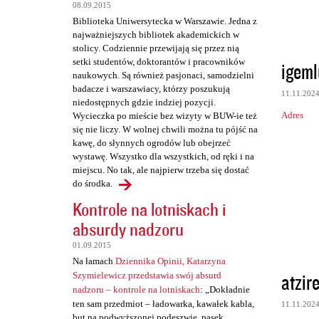
t
08.09.2015
a
Biblioteka Uniwersytecka w Warszawie. Jedna z
najważniejszych bibliotek akademickich w
r
stolicy. Codziennie przewijają się przez nią
z
setki studentów, doktorantów i pracowników
igeml
naukowych. Są również pasjonaci, samodzielni
e
badacze i warszawiacy, którzy poszukują
11.11.202
niedostępnych gdzie indziej pozycji.
Adres
Wycieczka po mieście bez wizyty w BUW-ie też
się nie liczy. W wolnej chwili można tu pójść na
kawę, do słynnych ogrodów lub obejrzeć
wystawę. Wszystko dla wszystkich, od ręki i na
miejscu. No tak, ale najpierw trzeba się dostać
do środka.
Kontrole na lotniskach i
absurdy nadzoru
01.09.2015
Na łamach
Dziennika Opinii, Katarzyna
atzir
Szymielewicz przedstawia swój absurd
nadzoru – kontrole na lotniskach
: „Dokładnie
ten sam przedmiot – ładowarka, kawałek kabla,
11.11.202
but na podwyższonej podeszwie, pasek,