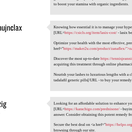
to boost your stamina with organic ingredients.
nujnclax
Knowing how essential it is to manage your hyper
Knowing how essential it is
[URL=
https://csicls.org/item/lasix-cost/
- lasix b
4
Optimize your health with the most effective, pr
href="
https://maker2u.com/product/zanaflex/">z
Discover the most up-to-date
https://tennisjean
acquiring this treatment through online pharmaci
Nourish your lashes to luxurious lengths with a c
tadalafil generic pills[/URL - to buy your remedy 
zig
Looking for an affordable solution to enhance yo
Looking for an affordable
[URL=
https://karachigo.com/prednisone/
- buyin
4
answer. Consider obtaining this potent remedy fro
Secure the best deal on <a href="
https://helpo.o
browsing through our site.