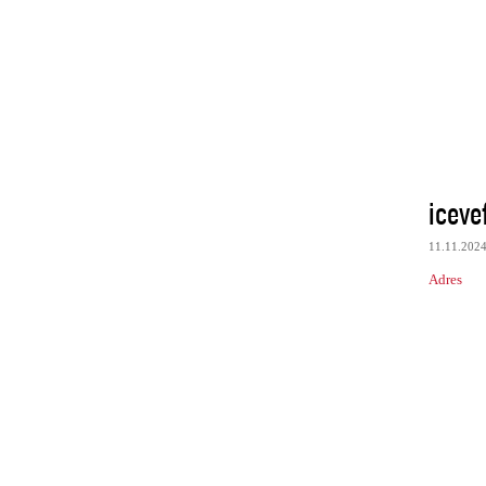
iceve
11.11.202
Adres