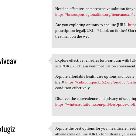
Need an effective, comprehensive solution for yo
https://brazosportregionalfmc.org/item/amoxil/
,
Are you exploring options to acquire [URL=
http
prescription legal[/URL - ? Look no further! Our
treatment on the web.
iveav
Explore effective remedies for heartburn with [
Explore effective remedies
sale[/URL - . Obtain your medication convenient
4
X-plore affordable healthcare options and locate 
href="
https://cubscoutpack152.org/product/cialis
condition effectively.
Discover the convenience and privacy of securin
https://winterssolutions.com/pill/best-price-on-l
xlugiz
X-plore the best options for your healthcare nee
X-plore the best options for
albendazole on line[/URL - for ordering your esse