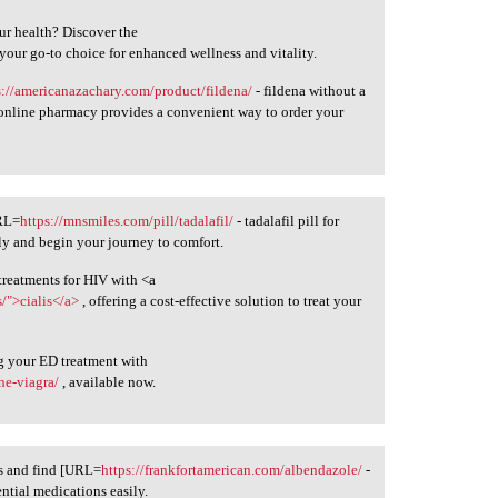
ur health? Discover the
 your go-to choice for enhanced wellness and vitality.
s://americanazachary.com/product/fildena/
- fildena without a
 online pharmacy provides a convenient way to order your
URL=
https://mnsmiles.com/pill/tadalafil/
- tadalafil pill for
ly and begin your journey to comfort.
treatments for HIV with <a
/">cialis</a>
, offering a cost-effective solution to treat your
g your ED treatment with
ine-viagra/
, available now.
ds and find [URL=
https://frankfortamerican.com/albendazole/
-
ntial medications easily.