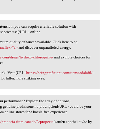
tension, you can acquire a reliable solution with
est price usa[/URL - online.
emium-quality enhancer available. Click here to <a
anaflex</a>
and discover unparalleled energy.
nie.com/drugs/hydroxychloroquine/
and explore choices for
es.
lick! Visit [URL=
https://beingproficient.com/item/tadalafil/
-
for fuller, more striking eyes.
ur performance? Explore the array of options;
g genuine prednisone no procription[/URL - could be your
m online stores for a hassle-free experience.
rg/propecia-from-canada/">propecia
kaufen apotheke</a> by