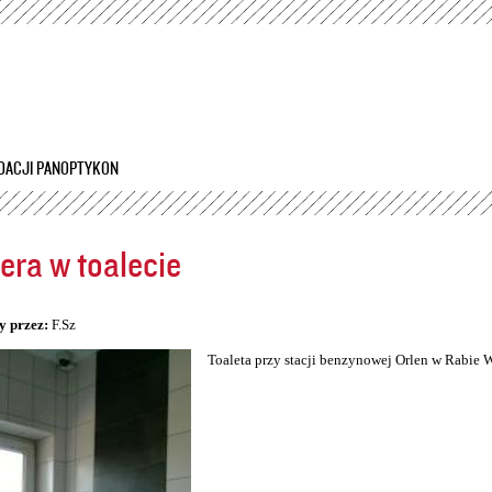
Przejdź
do
treści
DACJI PANOPTYKON
ra w toalecie
5
y przez:
F.Sz
Toaleta przy stacji benzynowej Orlen w Rabie 