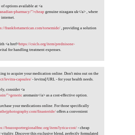
of options available at <a
-canadian-pharmacy/">cheap
genuine nizagara uk</a> , where
 internet.
ps://frankfortamerican.com/torsemide/
, providing a solution
ith <a href=
https://csicls.org/item/prednisone-
ital for handling treatment expenses.
ting to acquire your medication online. Don't miss out on the
t/levitra-capsules/
- levitra[/URL - for your health needs.
ely, consider <a
sin/">generic
aromasin</a> as a cost-effective option.
rchase your medications online. For those specifically
eathejphotography.com/finasteride/
offers a convenient
ps://brazosportregionalfmc.org/item/lyrica-cost/
- cheap
 vitality. Discover this exclusive blend, perfectly formulated