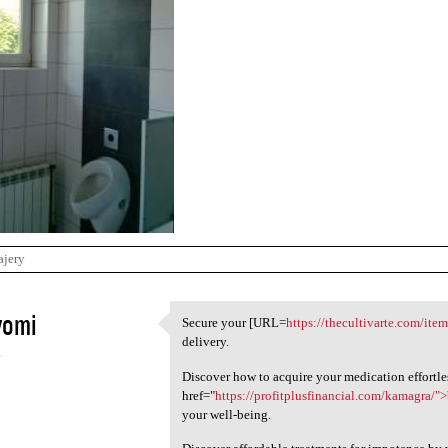
ajery
vomi
Secure your [URL=
https://thecultivarte.com/ite
Secure your [URL=https:/
delivery.
4
Discover how to acquire your medication effortle
href="
https://profitplusfinancial.com/kamagra/"
your well-being.