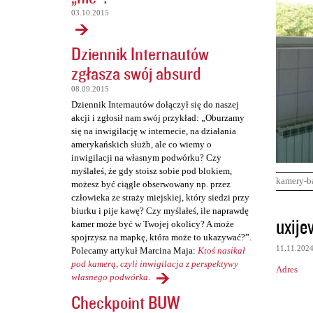
03.10.2015
Dziennik Internautów
zgłasza swój absurd
08.09.2015
Dziennik Internautów dołączył się do naszej
akcji i zgłosił nam swój przykład: „Oburzamy
się na inwigilację w internecie, na działania
amerykańskich służb, ale co wiemy o
inwigilacji na własnym podwórku? Czy
myślałeś, że gdy stoisz sobie pod blokiem,
kamery-b
możesz być ciągle obserwowany np. przez
człowieka ze straży miejskiej, który siedzi przy
biurku i pije kawę? Czy myślałeś, ile naprawdę
K
uxije
kamer może być w Twojej okolicy? A może
o
spojrzysz na mapkę, która może to ukazywać?”.
11.11.202
Polecamy artykuł Marcina Maja:
Ktoś nasikał
m
pod kamerą, czyli inwigilacja z perspektywy
Adres
e
własnego podwórka
.
n
Checkpoint BUW