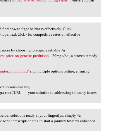
visiting
https://ad-visorads.com/drug/cialis/
, where you can
d find how to fight baldness effectively. Click
- topamax[/URL - for competitive rates on effective
rbances by choosing to acquire reliable <a
est-price-on-generic-prednison...
20mg</a> , a proven remedy
charter.com/clomid/
and multiple options online, ensuring
ted options and buy
gra cost[/URL - —your solution to addressing intimacy issues.
f herbal solutions ready at your fingertips. Simply <a
 w not prescription</a> to start a journey towards enhanced