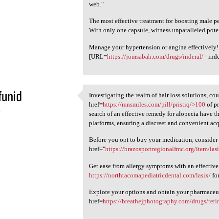
web."
The most effective treatment for boosting male p
With only one capsule, witness unparalleled pote
Manage your hypertension or angina effectively!
[URL=
https://jomsabah.com/drugs/inderal/
- ind
funid
Investigating the realm of hair loss solutions, co
Investigating the realm of
href=
https://mnsmiles.com/pill/pristiq/>100
of pr
4
search of an effective remedy for alopecia have 
platforms, ensuring a discreet and convenient acq
Before you opt to buy your medication, consider
href="
https://brazosportregionalfmc.org/item/las
Get ease from allergy symptoms with an effective
https://northtacomapediatricdental.com/lasix/
for
Explore your options and obtain your pharmaceut
href=
https://breathejphotography.com/drugs/retin