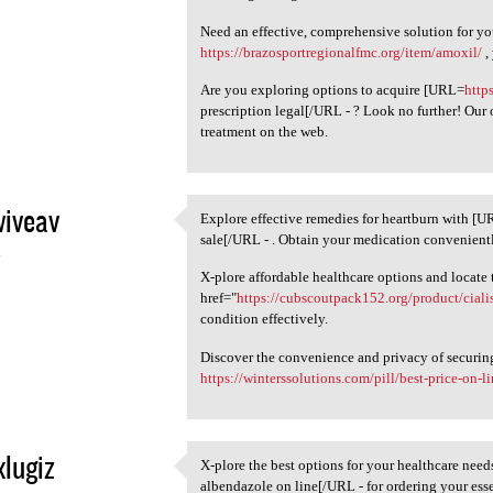
Need an effective, comprehensive solution for yo
https://brazosportregionalfmc.org/item/amoxil/
,
Are you exploring options to acquire [URL=
http
prescription legal[/URL - ? Look no further! Our
treatment on the web.
iveav
Explore effective remedies for heartburn with [
Explore effective remedies
sale[/URL - . Obtain your medication convenient
4
X-plore affordable healthcare options and locate 
href="
https://cubscoutpack152.org/product/cialis
condition effectively.
Discover the convenience and privacy of securin
https://winterssolutions.com/pill/best-price-on-l
xlugiz
X-plore the best options for your healthcare nee
X-plore the best options for
albendazole on line[/URL - for ordering your esse