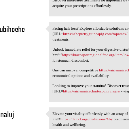
Discover affordable treatments for impotence by 
acquire your prescriptions effortlessly.
ubihoehe
Facing hair loss? Explore affordable solutions an
Facing hair loss? Explore
[URL=
https://theprettyguineapig.com/topamax/
4
treatments.
Unlock immediate relief for your digestive distu
href="
https://brazosportregionalfmc.org/item/low
for stomach discomfort.
One can uncover competitive
https://airjamaica
economical options and availability.
Looking to improve your stamina? Discover trus
[URL=
https://airjamaicacharter.com/viagra/
- via
enaluj
Elevate your vitality effortlessly with an array o
Elevate your vitality
href=
https://damcf.org/prednisone/>by
prednisone
4
health and wellbeing.