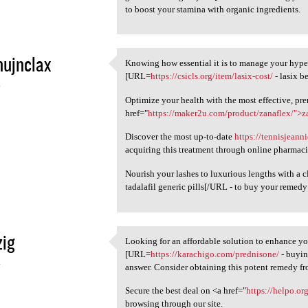
to boost your stamina with organic ingredients.
nujnclax
Knowing how essential it is to manage your hyper
Knowing how essential it is
[URL=
https://csicls.org/item/lasix-cost/
- lasix b
4
Optimize your health with the most effective, pr
href="
https://maker2u.com/product/zanaflex/">z
Discover the most up-to-date
https://tennisjean
acquiring this treatment through online pharmaci
Nourish your lashes to luxurious lengths with a c
tadalafil generic pills[/URL - to buy your remedy 
zig
Looking for an affordable solution to enhance yo
Looking for an affordable
[URL=
https://karachigo.com/prednisone/
- buyin
4
answer. Consider obtaining this potent remedy fro
Secure the best deal on <a href="
https://helpo.o
browsing through our site.