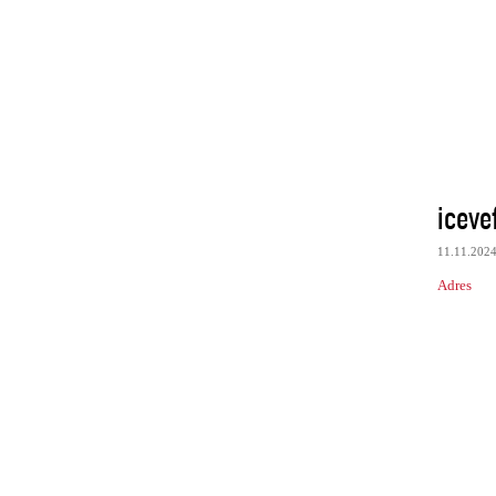
iceve
11.11.202
Adres