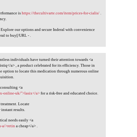
erformance is
https://thecultivarte.com/item/prices-for-cialis/
.
ncy.
 Explore our options and secure Inderal with convenience
eral to buy[/URL - .
untless individuals have turned their attention towards <a
istiq</a> , a product celebrated for its efficiency. Those in
the option to locate this medication through numerous online
uisition.
 consulting <a
ix-online-uk/">lasix</a>
for a risk-free and educated choice.
 treatment. Locate
 instant results.
ical needs easily <a
-a/>retin
a cheap</a> .