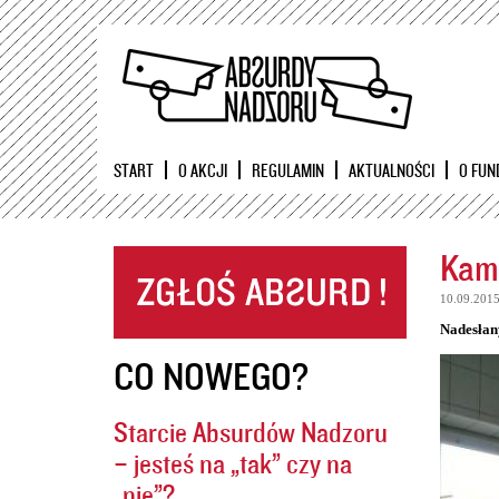
START
O AKCJI
REGULAMIN
AKTUALNOŚCI
O FUN
Kame
10.09.201
Nadesłan
CO NOWEGO?
Starcie Absurdów Nadzoru
– jesteś na „tak” czy na
„nie”?