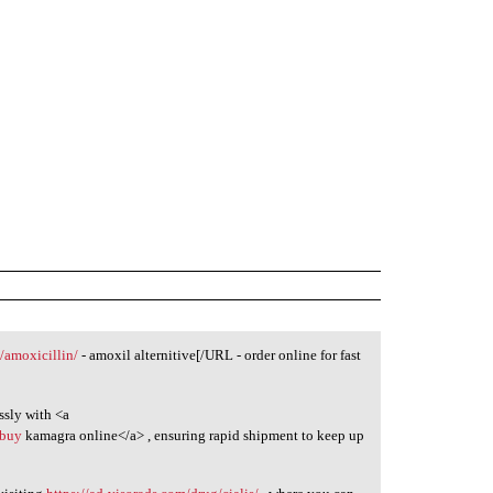
m/amoxicillin/
- amoxil alternitive[/URL - order online for fast
ssly with <a
>buy
kamagra online</a> , ensuring rapid shipment to keep up