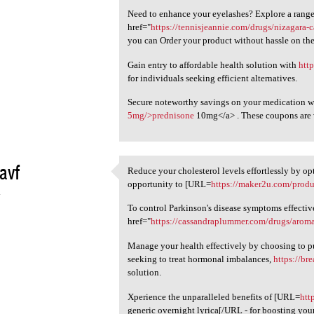
Need to enhance your eyelashes? Explore a range 
href="
https://tennisjeannie.com/drugs/nizagara
you can Order your product without hassle on the
Gain entry to affordable health solution with
htt
for individuals seeking efficient alternatives.
Secure noteworthy savings on your medication w
5mg/>prednisone
10mg</a> . These coupons are v
avf
Reduce your cholesterol levels effortlessly by op
Reduce your cholesterol
opportunity to [URL=
https://maker2u.com/produc
4
To control Parkinson's disease symptoms effectiv
href="
https://cassandraplummer.com/drugs/aroma
Manage your health effectively by choosing to pu
seeking to treat hormonal imbalances,
https://br
solution.
Xperience the unparalleled benefits of [URL=
htt
generic overnight lyrica[/URL - for boosting your