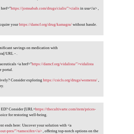
 href="
https://jomsabah.com/drugs/cialis/">cialis
in usa</a> ,
acquire your
https://damcf.org/drug/kamagra/
without hassle.
gnificant savings on medication with
a[/URL - .
aceuticals <a href="
https://damcf.org/vidalista/">vidalista
 portal.
ively? Consider exploring
https://csicls.org/drugs/womenra/
,
py.
ur ED? Consider [URL=
https://thecultivarte.com/item/prices-
hoice for restoring well-being.
ent ends here: Uncover your solution with <a
hout-pres/">tamoxifen</a>
, offering top-notch options on the