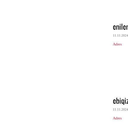
enile
11.11.202
Adres
ebiqi
11.11.202
Adres