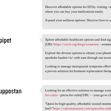
4
Discover affordable options for ED by visiting <a
where you can buy your medications easily.
X-pand your wellness options: Discover how to 
pipet
Xplore affordable healthcare options and find si
Xplore affordable healthcare
[URL=
https://csicls.org/drugs/womenra/
- womenr
4
Explore the diverse options to obtain your pharm
apotheke kaufen</a> with ease through our secure
Looking to manage menopausal symptoms effect
a proven solution for hormone replacement thera
suppostan
Looking for an effective solution to manage yo
Looking for an effective
for-cialis/
- prices for cialis[/URL - - your go-to c
4
"Quest for high-quality, affordable wound treatm
href="
https://cafeorestaurant.com/tamoxifen-wit