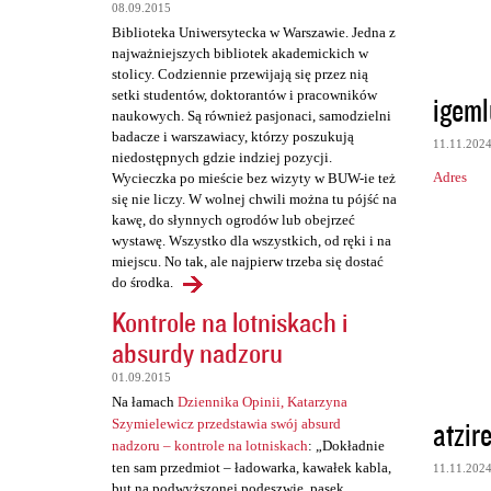
t
08.09.2015
a
Biblioteka Uniwersytecka w Warszawie. Jedna z
najważniejszych bibliotek akademickich w
r
stolicy. Codziennie przewijają się przez nią
z
setki studentów, doktorantów i pracowników
igeml
naukowych. Są również pasjonaci, samodzielni
e
badacze i warszawiacy, którzy poszukują
11.11.202
niedostępnych gdzie indziej pozycji.
Adres
Wycieczka po mieście bez wizyty w BUW-ie też
się nie liczy. W wolnej chwili można tu pójść na
kawę, do słynnych ogrodów lub obejrzeć
wystawę. Wszystko dla wszystkich, od ręki i na
miejscu. No tak, ale najpierw trzeba się dostać
do środka.
Kontrole na lotniskach i
absurdy nadzoru
01.09.2015
Na łamach
Dziennika Opinii, Katarzyna
atzir
Szymielewicz przedstawia swój absurd
nadzoru – kontrole na lotniskach
: „Dokładnie
ten sam przedmiot – ładowarka, kawałek kabla,
11.11.202
but na podwyższonej podeszwie, pasek,