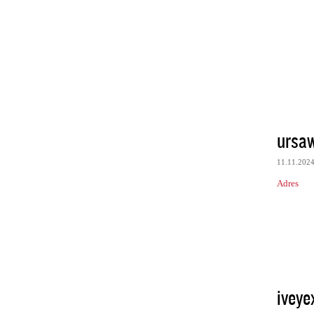
ursaw
11.11.202
Adres
iveye