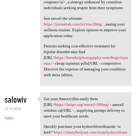
coupons</a> , a strategy embraced by countless
individuals seeking respite from their symptoms.
Just unveil the ultimate
https://jomsabah.com/levitra-20mg/
, easing your
wellness routine. Explore options to improve your
application today.
Patients seeking cost-effective treatment for
bipolar disorder may find
[URL=
https://breathejphotography.com/drugs/topa
max/
- cheap topamax pills[/URL - competitive.
Discover the expense of managing your condition
with these tablets.
salowiv
Get your Amoxicillin easily from
Get your Amoxicillin easily
[URL=
https://helpo.org/amoxil-500mg/
- amoxil
12.11.2024
windsor ca[/URL - , supplying prompt delivery to
meet your healthcare needs.
Adres
Quickly purchase your hydrochlorothiazide <a
href="
https://classybodyart.com/item/hydrochlorot