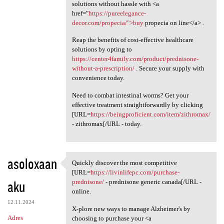
solutions without hassle with <a
href="
https://pureelegance-
decor.com/propecia/">buy
propecia on line</a> .
Reap the benefits of cost-effective healthcare
solutions by opting to
https://center4family.com/product/prednisone-
without-a-prescription/
. Secure your supply with
convenience today.
Need to combat intestinal worms? Get your
effective treatment straightforwardly by clicking
[URL=
https://beingproficient.com/item/zithromax/
- zithromax[/URL - today.
asoloxaan
Quickly discover the most competitive
Quickly discover the most
[URL=
https://livinlifepc.com/purchase-
aku
prednisone/
- prednisone generic canada[/URL -
online.
12.11.2024
X-plore new ways to manage Alzheimer's by
Adres
choosing to purchase your <a