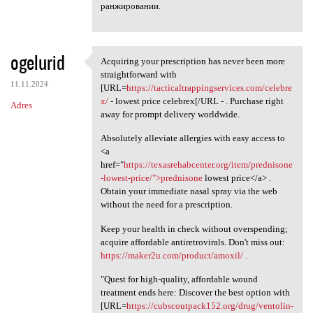
ранжировании.
ogelurid
Acquiring your prescription has never been more
Acquiring your prescription
straightforward with
11.11.2024
[URL=
https://tacticaltrappingservices.com/celebre
x/
- lowest price celebrex[/URL - . Purchase right
Adres
away for prompt delivery worldwide.
Absolutely alleviate allergies with easy access to
<a
href="
https://texasrehabcenter.org/item/prednisone
-lowest-price/">prednisone
lowest price</a> .
Obtain your immediate nasal spray via the web
without the need for a prescription.
Keep your health in check without overspending;
acquire affordable antiretrovirals. Don't miss out:
https://maker2u.com/product/amoxil/
.
"Quest for high-quality, affordable wound
treatment ends here: Discover the best option with
[URL=
https://cubscoutpack152.org/drug/ventolin-