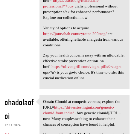
href="
https://csicls.org/item/cialis-
professional/">buy
cialis professional without
prescription</a> for enhanced performance?
Explore our collection now!
Variety of options to acquire
https://jomsabah.com/cytotec-200mcg/
are
available, offering reliable analgesia from various
conditions.
Zap your health concerns away with an affordable,
effective stroke prevention option. <a
href=
https://oliveogrill.com/viagra-pills/>viagra
ups</a> is your go-to choice. It's time to order this
crucial medication online.
ohadolaof
Obtain Clomid at competitive rates; explore the
Obtain Clomid at competitive
[URL=
https://driverstestingmi.com/generic-
oi
clomid-from-india/
- buy generic clomid[/URL -
now. Many couples seeking to enhance their
chances of conception have found it helpful.
12.11.2024