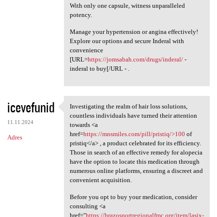
With only one capsule, witness unparalleled
potency.
Manage your hypertension or angina effectively!
Explore our options and secure Inderal with
convenience
[URL=
https://jomsabah.com/drugs/inderal/
-
inderal to buy[/URL - .
icevefunid
Investigating the realm of hair loss solutions,
Investigating the realm of
countless individuals have turned their attention
11.11.2024
towards <a
href=
https://mnsmiles.com/pill/pristiq/>100
of
Adres
pristiq</a> , a product celebrated for its efficiency.
Those in search of an effective remedy for alopecia
have the option to locate this medication through
numerous online platforms, ensuring a discreet and
convenient acquisition.
Before you opt to buy your medication, consider
consulting <a
href="
https://brazosportregionalfmc.org/item/lasix-