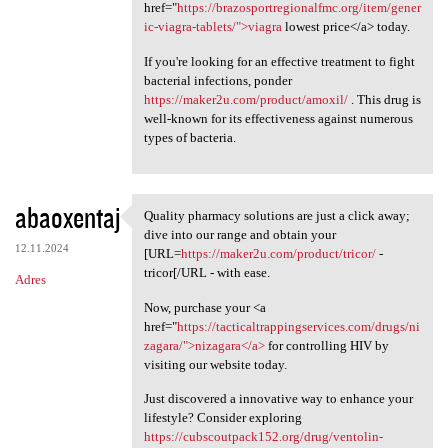
href="
https://brazosportregionalfmc.org/item/gener
ic-viagra-tablets/">viagra
lowest price</a> today.
If you're looking for an effective treatment to fight
bacterial infections, ponder
https://maker2u.com/product/amoxil/
. This drug is
well-known for its effectiveness against numerous
types of bacteria.
abaoxentaj
Quality pharmacy solutions are just a click away;
Quality pharmacy solutions
dive into our range and obtain your
12.11.2024
[URL=
https://maker2u.com/product/tricor/
-
tricor[/URL - with ease.
Adres
Now, purchase your <a
href="
https://tacticaltrappingservices.com/drugs/ni
zagara/">nizagara</a>
for controlling HIV by
visiting our website today.
Just discovered a innovative way to enhance your
lifestyle? Consider exploring
https://cubscoutpack152.org/drug/ventolin-