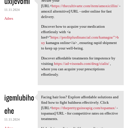
uxijevomi
Secure your
Secure your [URL=https:/
o
[URL=
https://thecultivarte.com/item/amoxicillin/
-
11.11.2024
m
amoxil alternitive[/URL - order online for fast
delivery.
Adres
e
Discover how to acquire your medication
n
effortlessly with <a
t
href="
https://profitplusfinancial.com/kamagra/">b
uy
kamagra online</a> , ensuring rapid shipment
a
to keep up your well-being.
r
Discover affordable treatments for impotence by
z
visiting
https://ad-visorads.com/drug/cialis/
,
e
where you can acquire your prescriptions
effortlessly.
igemlubiho
Facing hair loss? Explore affordable solutions and
Facing hair loss? Explore
find how to fight baldness effectively. Click
ehe
[URL=
https://theprettyguineapig.com/topamax/
-
topamax[/URL - for competitive rates on effective
treatments.
11.11.2024