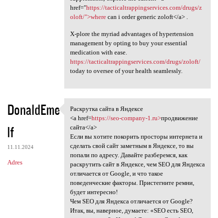
href="
https://tacticaltrappingservices.com/drugs/z
oloft/">where
can i order generic zoloft</a> .
X-plore the myriad advantages of hypertension
management by opting to buy your essential
medication with ease.
https://tacticaltrappingservices.com/drugs/zoloft/
today to oversee of your health seamlessly.
DonaldEme
Раскрутка сайта в Яндексе
Раскрутка сайта в Яндексе
<a href=
https://seo-company-1.ru>
продвижение
lf
сайта</a>
Если вы хотите покорить просторы интернета и
сделать свой сайт заметным в Яндексе, то вы
11.11.2024
попали по адресу. Давайте разберемся, как
Adres
раскрутить сайт в Яндексе, чем SEO для Яндекса
отличается от Google, и что такое
поведенческие факторы. Пристегните ремни,
будет интересно!
Чем SEO для Яндекса отличается от Google?
Итак, вы, наверное, думаете: «SEO есть SEO,