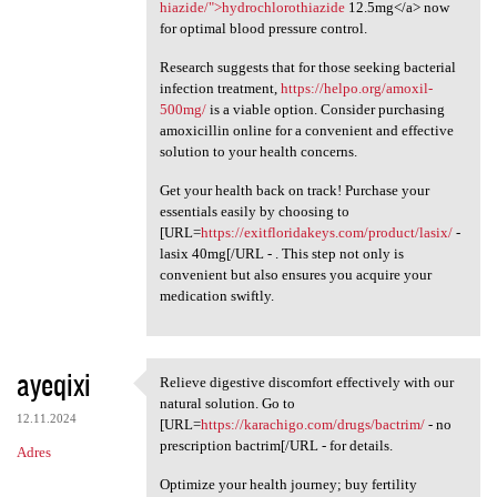
hiazide/">hydrochlorothiazide
12.5mg</a> now
for optimal blood pressure control.
Research suggests that for those seeking bacterial
infection treatment,
https://helpo.org/amoxil-
500mg/
is a viable option. Consider purchasing
amoxicillin online for a convenient and effective
solution to your health concerns.
Get your health back on track! Purchase your
essentials easily by choosing to
[URL=
https://exitfloridakeys.com/product/lasix/
-
lasix 40mg[/URL - . This step not only is
convenient but also ensures you acquire your
medication swiftly.
ayeqixi
Relieve digestive discomfort effectively with our
Relieve digestive discomfort
natural solution. Go to
12.11.2024
[URL=
https://karachigo.com/drugs/bactrim/
- no
prescription bactrim[/URL - for details.
Adres
Optimize your health journey; buy fertility