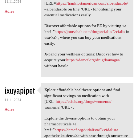
11.11.2024
[URL=
https://frankfortamerican.com/albendazole/
- albendazole on line[/URL - for ordering your
Adres
essential medications easily.
Discover affordable options for ED by visiting <a
href="
https://jomsabah.com/drugs/cialis/">cialis
in
usa</a> , where you can buy your medications
easily.
X-pand your wellness options: Discover how to
acquire your
https://damcf.org/drug/kamagra/
without hassle.
ixuyapipet
Xplore affordable healthcare options and find
Xplore affordable healthcare
significant savings on medication with
11.11.2024
[URL=
https://csicls.org/drugs/womenra/
-
womenra[/URL - .
Adres
Explore the diverse options to obtain your
pharmaceuticals <a
href="
https://damcf.org/vidalista/">vidalista
apotheke kaufen</a> with ease through our secure