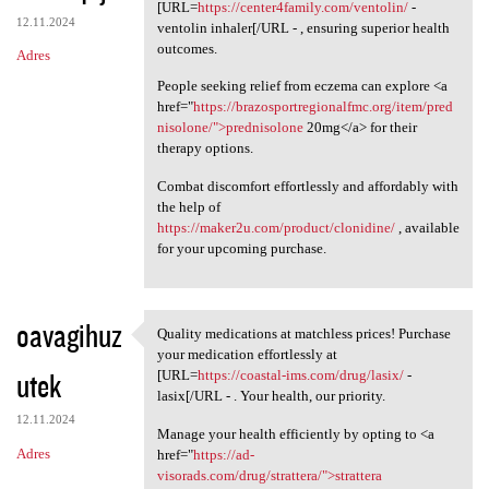
Please consider the option to
[URL=
https://center4family.com/ventolin/
-
12.11.2024
ventolin inhaler[/URL - , ensuring superior health
outcomes.
Adres
People seeking relief from eczema can explore <a
href="
https://brazosportregionalfmc.org/item/pred
nisolone/">prednisolone
20mg</a> for their
therapy options.
Combat discomfort effortlessly and affordably with
the help of
https://maker2u.com/product/clonidine/
, available
for your upcoming purchase.
oavagihuz
Quality medications at matchless prices! Purchase
Quality medications at
your medication effortlessly at
utek
[URL=
https://coastal-ims.com/drug/lasix/
-
lasix[/URL - . Your health, our priority.
12.11.2024
Manage your health efficiently by opting to <a
Adres
href="
https://ad-
visorads.com/drug/strattera/">strattera