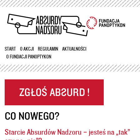
Przejdź
do
treści
START
O AKCJI
REGULAMIN
AKTUALNOŚCI
O FUNDACJI PANOPTYKON
CO NOWEGO?
Starcie Absurdów Nadzoru – jesteś na „tak”