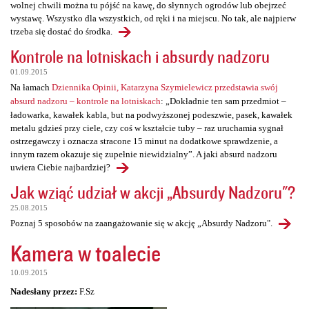
wolnej chwili można tu pójść na kawę, do słynnych ogrodów lub obejrzeć
wystawę. Wszystko dla wszystkich, od ręki i na miejscu. No tak, ale najpierw
trzeba się dostać do środka.
Kontrole na lotniskach i absurdy nadzoru
01.09.2015
Na łamach
Dziennika Opinii, Katarzyna Szymielewicz przedstawia swój
absurd nadzoru – kontrole na lotniskach
: „Dokładnie ten sam przedmiot –
ładowarka, kawałek kabla, but na podwyższonej podeszwie, pasek, kawałek
metalu gdzieś przy ciele, czy coś w kształcie tuby – raz uruchamia sygnał
ostrzegawczy i oznacza stracone 15 minut na dodatkowe sprawdzenie, a
innym razem okazuje się zupełnie niewidzialny”. A jaki absurd nadzoru
uwiera Ciebie najbardziej?
Jak wziąć udział w akcji „Absurdy Nadzoru"?
25.08.2015
Poznaj 5 sposobów na zaangażowanie się w akcję „Absurdy Nadzoru".
Kamera w toalecie
10.09.2015
Nadesłany przez:
F.Sz