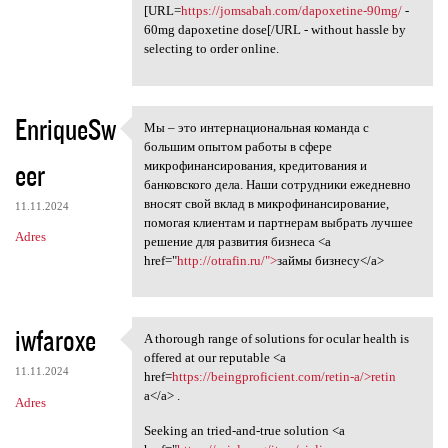
[URL=
https://jomsabah.com/dapoxetine-90mg/
-
60mg dapoxetine dose[/URL - without hassle by
selecting to order online.
EnriqueSw
Мы – это интернациональная команда с
Мы – это интернациональная
большим опытом работы в сфере
eer
микрофинансирования, кредитования и
банковского дела. Наши сотрудники ежедневно
вносят свой вклад в микрофинансирование,
11.11.2024
помогая клиентам и партнерам выбрать лучшее
Adres
решение для развития бизнеса <a
href="
http://otrafin.ru/">
займы бизнесу</a>
iwfaroxe
A thorough range of solutions for ocular health is
A thorough range of solutions
offered at our reputable <a
11.11.2024
href=
https://beingproficient.com/retin-a/>retin
a</a> .
Adres
Seeking an tried-and-true solution <a