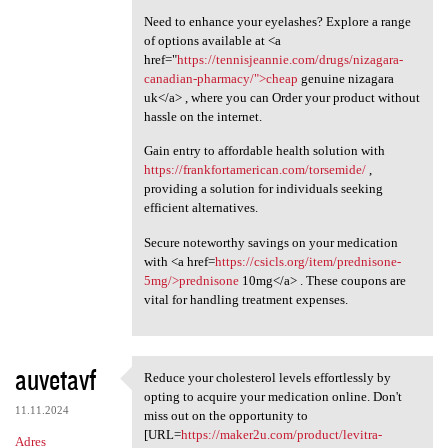
Need to enhance your eyelashes? Explore a range
of options available at <a
href="
https://tennisjeannie.com/drugs/nizagara-
canadian-pharmacy/">cheap
genuine nizagara
uk</a> , where you can Order your product without
hassle on the internet.
Gain entry to affordable health solution with
https://frankfortamerican.com/torsemide/
,
providing a solution for individuals seeking
efficient alternatives.
Secure noteworthy savings on your medication
with <a href=
https://csicls.org/item/prednisone-
5mg/>prednisone
10mg</a> . These coupons are
vital for handling treatment expenses.
auvetavf
Reduce your cholesterol levels effortlessly by
Reduce your cholesterol
opting to acquire your medication online. Don't
11.11.2024
miss out on the opportunity to
[URL=
https://maker2u.com/product/levitra-
Adres