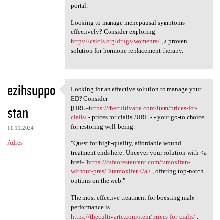
portal.
Looking to manage menopausal symptoms
effectively? Consider exploring
https://csicls.org/drugs/womenra/
, a proven
solution for hormone replacement therapy.
ezihsuppo
Looking for an effective solution to manage your
Looking for an effective
ED? Consider
stan
[URL=
https://thecultivarte.com/item/prices-for-
cialis/
- prices for cialis[/URL - - your go-to choice
for restoring well-being.
11.11.2024
Adres
"Quest for high-quality, affordable wound
treatment ends here: Uncover your solution with <a
href="
https://cafeorestaurant.com/tamoxifen-
without-pres/">tamoxifen</a>
, offering top-notch
options on the web."
The most effective treatment for boosting male
performance is
https://thecultivarte.com/item/prices-for-cialis/
.