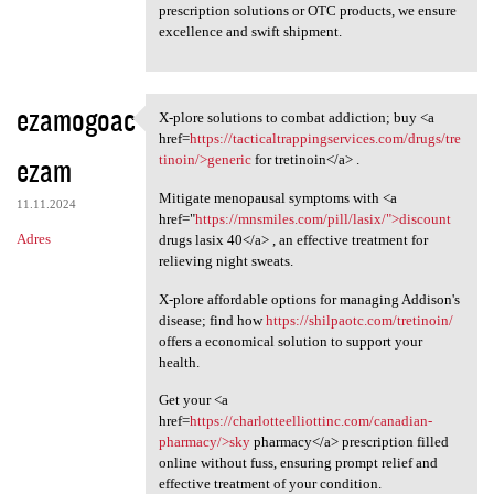
prescription solutions or OTC products, we ensure
excellence and swift shipment.
ezamogoac
X-plore solutions to combat addiction; buy <a
X-plore solutions to combat
href=
https://tacticaltrappingservices.com/drugs/tre
ezam
tinoin/>generic
for tretinoin</a> .
Mitigate menopausal symptoms with <a
11.11.2024
href="
https://mnsmiles.com/pill/lasix/">discount
Adres
drugs lasix 40</a> , an effective treatment for
relieving night sweats.
X-plore affordable options for managing Addison's
disease; find how
https://shilpaotc.com/tretinoin/
offers a economical solution to support your
health.
Get your <a
href=
https://charlotteelliottinc.com/canadian-
pharmacy/>sky
pharmacy</a> prescription filled
online without fuss, ensuring prompt relief and
effective treatment of your condition.