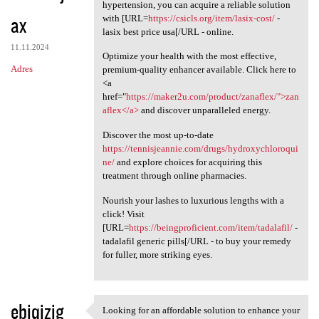
Knowing how essential it is
hypertension, you can acquire a reliable solution
ax
with [URL=
https://csicls.org/item/lasix-cost/
-
lasix best price usa[/URL - online.
11.11.2024
Optimize your health with the most effective,
Adres
premium-quality enhancer available. Click here to
<a
href="
https://maker2u.com/product/zanaflex/">zan
aflex</a>
and discover unparalleled energy.
Discover the most up-to-date
https://tennisjeannie.com/drugs/hydroxychloroqui
ne/
and explore choices for acquiring this
treatment through online pharmacies.
Nourish your lashes to luxurious lengths with a
click! Visit
[URL=
https://beingproficient.com/item/tadalafil/
-
tadalafil generic pills[/URL - to buy your remedy
for fuller, more striking eyes.
ebiqizig
Looking for an affordable solution to enhance your