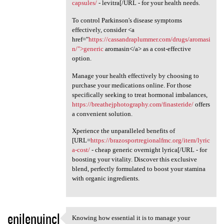
capsules/
- levitra[/URL - for your health needs.
To control Parkinson's disease symptoms
effectively, consider <a
href="
https://cassandraplummer.com/drugs/aromasi
n/">generic
aromasin</a> as a cost-effective
option.
Manage your health effectively by choosing to
purchase your medications online. For those
specifically seeking to treat hormonal imbalances,
https://breathejphotography.com/finasteride/
offers
a convenient solution.
Xperience the unparalleled benefits of
[URL=
https://brazosportregionalfmc.org/item/lyric
a-cost/
- cheap generic overnight lyrica[/URL - for
boosting your vitality. Discover this exclusive
blend, perfectly formulated to boost your stamina
with organic ingredients.
enilenujncl
Knowing how essential it is to manage your