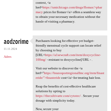
context, <a
href=
https://umichicago.com/drugs/flomax/>phar
macy
prices for flomax</a> offers a seamless way
to obtain your necessary medication without the
hassle of visiting a pharmacy.
aodzorime
Purchasers looking for effective yet budget-
Purchasers looking for
friendly menstrual cycle support can locate relief
11.11.2024
by choosing to buy
[URL=
https://a1sewcraft.com/item/doxycycline-
Adres
100mg/
- resistant to doxycycline[/URL - .
Visit our website to discover the <a
href="
https://brazosportregionalfmc.org/item/finast
eride/">finasteride
cost</a> for treating hair loss.
Reap the benefits of cost-effective healthcare
solutions by opting to
https://thecultivarte.com/cytotec/
. Secure your
dosage with simplicity today.
Now, secure your