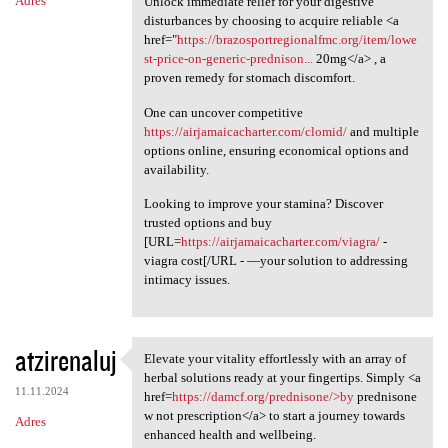
Adres
Unlock immediate relief for your digestive
disturbances by choosing to acquire reliable <a
href="
https://brazosportregionalfmc.org/item/lowe
st-price-on-generic-prednison...
20mg</a> , a
proven remedy for stomach discomfort.
One can uncover competitive
https://airjamaicacharter.com/clomid/
and multiple
options online, ensuring economical options and
availability.
Looking to improve your stamina? Discover
trusted options and buy
[URL=
https://airjamaicacharter.com/viagra/
-
viagra cost[/URL - —your solution to addressing
intimacy issues.
atzirenaluj
Elevate your vitality effortlessly with an array of
Elevate your vitality
herbal solutions ready at your fingertips. Simply <a
11.11.2024
href=
https://damcf.org/prednisone/>by
prednisone
w not prescription</a> to start a journey towards
Adres
enhanced health and wellbeing.