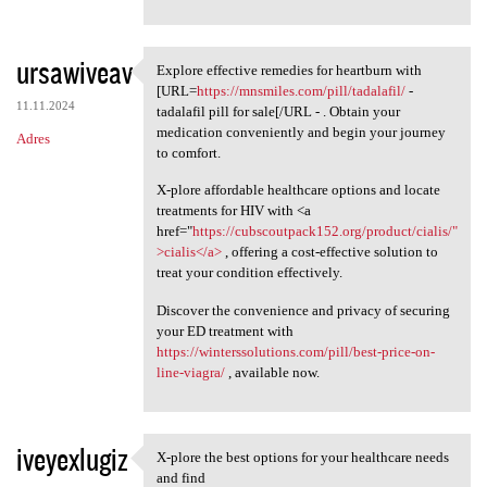
ursawiveav
Explore effective remedies for heartburn with
Explore effective remedies
[URL=
https://mnsmiles.com/pill/tadalafil/
-
11.11.2024
tadalafil pill for sale[/URL - . Obtain your
medication conveniently and begin your journey
Adres
to comfort.
X-plore affordable healthcare options and locate
treatments for HIV with <a
href="
https://cubscoutpack152.org/product/cialis/"
>cialis</a>
, offering a cost-effective solution to
treat your condition effectively.
Discover the convenience and privacy of securing
your ED treatment with
https://winterssolutions.com/pill/best-price-on-
line-viagra/
, available now.
iveyexlugiz
X-plore the best options for your healthcare needs
X-plore the best options for
and find