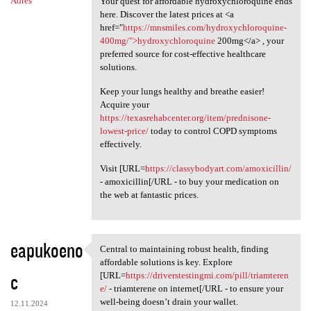
Adres
Your quest for affordable hydroxychloroquine ends
here. Discover the latest prices at <a
href="
https://mnsmiles.com/hydroxychloroquine-
400mg/">hydroxychloroquine
200mg</a> , your
preferred source for cost-effective healthcare
solutions.
Keep your lungs healthy and breathe easier!
Acquire your
https://texasrehabcenter.org/item/prednisone-
lowest-price/
today to control COPD symptoms
effectively.
Visit [URL=
https://classybodyart.com/amoxicillin/
- amoxicillin[/URL - to buy your medication on
the web at fantastic prices.
eapukoeno
Central to maintaining robust health, finding
Central to maintaining robust
affordable solutions is key. Explore
c
[URL=
https://driverstestingmi.com/pill/triamteren
e/
- triamterene on internet[/URL - to ensure your
well-being doesn’t drain your wallet.
12.11.2024