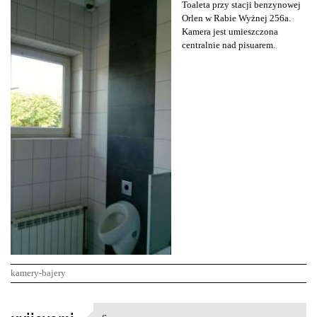
Toaleta przy stacji benzynowej
Orlen w Rabie Wyżnej 256a.
Kamera jest umieszczona
centralnie nad pisuarem.
kamery-bajery
K