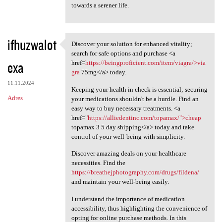
towards a serener life.
ifhuzwalot
Discover your solution for enhanced vitality;
Discover your solution for
search for safe options and purchase <a
exa
href=
https://beingproficient.com/item/viagra/>via
gra
75mg</a> today.
11.11.2024
Keeping your health in check is essential; securing
Adres
your medications shouldn't be a hurdle. Find an
easy way to buy necessary treatments. <a
href="
https://alliedentinc.com/topamax/">cheap
topamax 3 5 day shipping</a> today and take
control of your well-being with simplicity.
Discover amazing deals on your healthcare
necessities. Find the
https://breathejphotography.com/drugs/fildena/
and maintain your well-being easily.
I understand the importance of medication
accessibility, thus highlighting the convenience of
opting for online purchase methods. In this