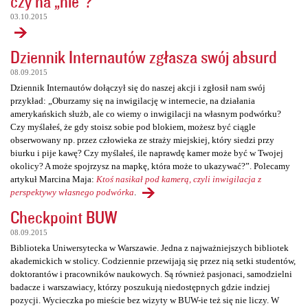
czy na „nie”?
03.10.2015
Dziennik Internautów zgłasza swój absurd
08.09.2015
Dziennik Internautów dołączył się do naszej akcji i zgłosił nam swój
przykład: „Oburzamy się na inwigilację w internecie, na działania
amerykańskich służb, ale co wiemy o inwigilacji na własnym podwórku?
Czy myślałeś, że gdy stoisz sobie pod blokiem, możesz być ciągle
obserwowany np. przez człowieka ze straży miejskiej, który siedzi przy
biurku i pije kawę? Czy myślałeś, ile naprawdę kamer może być w Twojej
okolicy? A może spojrzysz na mapkę, która może to ukazywać?”. Polecamy
artykuł Marcina Maja:
Ktoś nasikał pod kamerą, czyli inwigilacja z
perspektywy własnego podwórka
.
Checkpoint BUW
08.09.2015
Biblioteka Uniwersytecka w Warszawie. Jedna z najważniejszych bibliotek
akademickich w stolicy. Codziennie przewijają się przez nią setki studentów,
doktorantów i pracowników naukowych. Są również pasjonaci, samodzielni
badacze i warszawiacy, którzy poszukują niedostępnych gdzie indziej
pozycji. Wycieczka po mieście bez wizyty w BUW-ie też się nie liczy. W