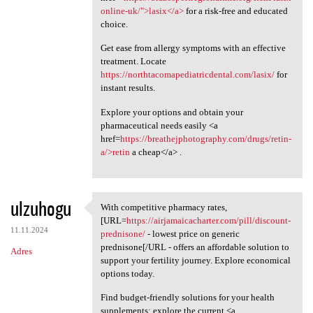
online-uk/">lasix</a>
for a risk-free and educated
choice.
Get ease from allergy symptoms with an effective
treatment. Locate
https://northtacomapediatricdental.com/lasix/
for
instant results.
Explore your options and obtain your
pharmaceutical needs easily <a
href=
https://breathejphotography.com/drugs/retin-
a/>retin
a cheap</a> .
ulzuhogu
With competitive pharmacy rates,
With competitive pharmacy
[URL=
https://airjamaicacharter.com/pill/discount-
11.11.2024
prednisone/
- lowest price on generic
prednisone[/URL - offers an affordable solution to
Adres
support your fertility journey. Explore economical
options today.
Find budget-friendly solutions for your health
supplements; explore the current <a