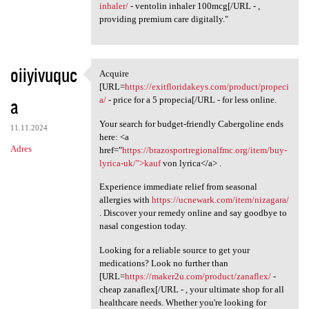
inhaler/
- ventolin inhaler 100mcg[/URL - ,
providing premium care digitally."
oiiyivuquc
Acquire
Acquire [URL=https:/
[URL=
https://exitfloridakeys.com/product/propeci
a
a/
- price for a 5 propecia[/URL - for less online.
Your search for budget-friendly Cabergoline ends
11.11.2024
here: <a
Adres
href="
https://brazosportregionalfmc.org/item/buy-
lyrica-uk/">kauf
von lyrica</a> .
Experience immediate relief from seasonal
allergies with
https://ucnewark.com/item/nizagara/
. Discover your remedy online and say goodbye to
nasal congestion today.
Looking for a reliable source to get your
medications? Look no further than
[URL=
https://maker2u.com/product/zanaflex/
-
cheap zanaflex[/URL - , your ultimate shop for all
healthcare needs. Whether you're looking for