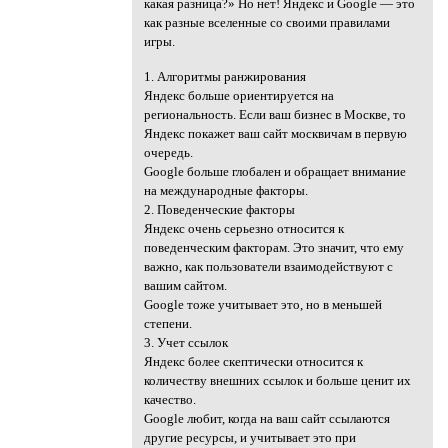
какая разница?» Но нет! Яндекс и Google — это
как разные вселенные со своими правилами
игры.
1. Алгоритмы ранжирования
Яндекс больше ориентируется на
региональность. Если ваш бизнес в Москве, то
Яндекс покажет ваш сайт москвичам в первую
очередь.
Google больше глобален и обращает внимание
на международные факторы.
2. Поведенческие факторы
Яндекс очень серьезно относится к
поведенческим факторам. Это значит, что ему
важно, как пользователи взаимодействуют с
вашим сайтом.
Google тоже учитывает это, но в меньшей
степени.
3. Учет ссылок
Яндекс более скептически относится к
количеству внешних ссылок и больше ценит их
качество.
Google любит, когда на ваш сайт ссылаются
другие ресурсы, и учитывает это при