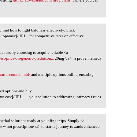
visiting
https://ad-visorads.com/drug/cialis/
, where you can
d find how to fight baldness effectively. Click
- topamax[/URL - for competitive rates on effective
rbances by choosing to acquire reliable <a
est-price-on-generic-prednison...
20mg</a> , a proven remedy
charter.com/clomid/
and multiple options online, ensuring
ted options and buy
gra cost[/URL - —your solution to addressing intimacy issues.
f herbal solutions ready at your fingertips. Simply <a
 w not prescription</a> to start a journey towards enhanced