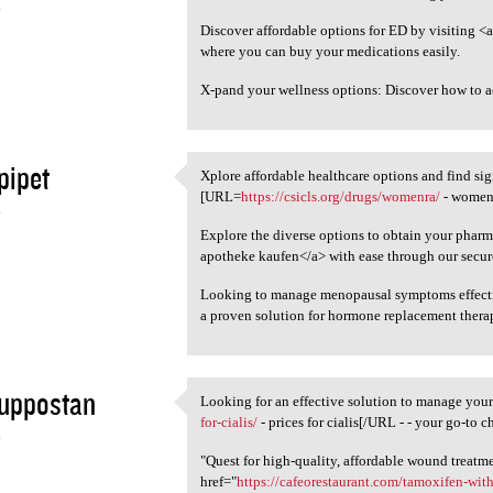
4
Discover affordable options for ED by visiting <a
where you can buy your medications easily.
X-pand your wellness options: Discover how to 
pipet
Xplore affordable healthcare options and find si
Xplore affordable healthcare
[URL=
https://csicls.org/drugs/womenra/
- womenr
4
Explore the diverse options to obtain your pharm
apotheke kaufen</a> with ease through our secure
Looking to manage menopausal symptoms effect
a proven solution for hormone replacement thera
suppostan
Looking for an effective solution to manage yo
Looking for an effective
for-cialis/
- prices for cialis[/URL - - your go-to c
4
"Quest for high-quality, affordable wound treatm
href="
https://cafeorestaurant.com/tamoxifen-wit