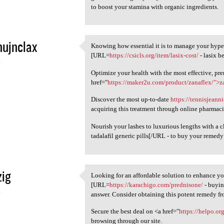
to boost your stamina with organic ingredients.
nujnclax
Knowing how essential it is to manage your hyper
Knowing how essential it is
[URL=
https://csicls.org/item/lasix-cost/
- lasix b
4
Optimize your health with the most effective, pr
href="
https://maker2u.com/product/zanaflex/">z
Discover the most up-to-date
https://tennisjean
acquiring this treatment through online pharmaci
Nourish your lashes to luxurious lengths with a c
tadalafil generic pills[/URL - to buy your remedy 
zig
Looking for an affordable solution to enhance yo
Looking for an affordable
[URL=
https://karachigo.com/prednisone/
- buyin
4
answer. Consider obtaining this potent remedy fro
Secure the best deal on <a href="
https://helpo.o
browsing through our site.