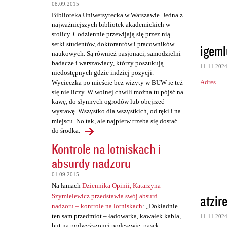
t
08.09.2015
a
Biblioteka Uniwersytecka w Warszawie. Jedna z
najważniejszych bibliotek akademickich w
r
stolicy. Codziennie przewijają się przez nią
z
setki studentów, doktorantów i pracowników
igeml
naukowych. Są również pasjonaci, samodzielni
e
badacze i warszawiacy, którzy poszukują
11.11.202
niedostępnych gdzie indziej pozycji.
Adres
Wycieczka po mieście bez wizyty w BUW-ie też
się nie liczy. W wolnej chwili można tu pójść na
kawę, do słynnych ogrodów lub obejrzeć
wystawę. Wszystko dla wszystkich, od ręki i na
miejscu. No tak, ale najpierw trzeba się dostać
do środka.
Kontrole na lotniskach i
absurdy nadzoru
01.09.2015
Na łamach
Dziennika Opinii, Katarzyna
atzir
Szymielewicz przedstawia swój absurd
nadzoru – kontrole na lotniskach
: „Dokładnie
ten sam przedmiot – ładowarka, kawałek kabla,
11.11.202
but na podwyższonej podeszwie, pasek,