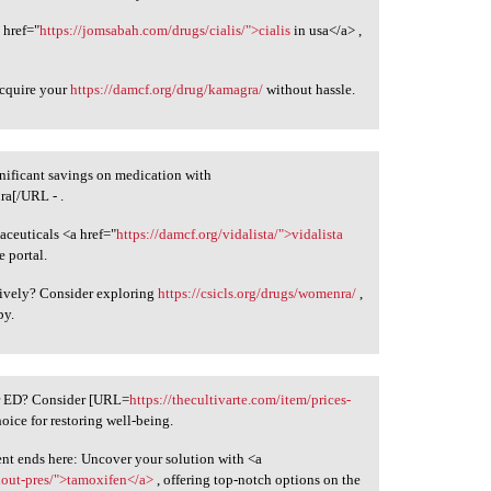
 href="
https://jomsabah.com/drugs/cialis/">cialis
in usa</a> ,
acquire your
https://damcf.org/drug/kamagra/
without hassle.
gnificant savings on medication with
a[/URL - .
aceuticals <a href="
https://damcf.org/vidalista/">vidalista
 portal.
ively? Consider exploring
https://csicls.org/drugs/womenra/
,
py.
ur ED? Consider [URL=
https://thecultivarte.com/item/prices-
hoice for restoring well-being.
ent ends here: Uncover your solution with <a
hout-pres/">tamoxifen</a>
, offering top-notch options on the