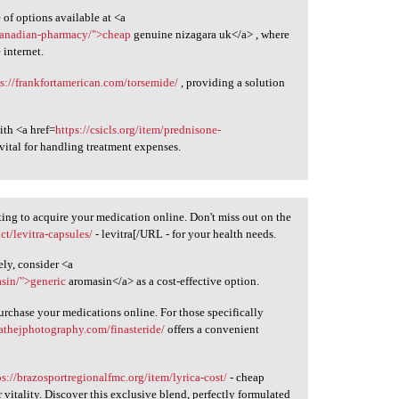
of options available at <a
-canadian-pharmacy/">cheap
genuine nizagara uk</a> , where
 internet.
ps://frankfortamerican.com/torsemide/
, providing a solution
ith <a href=
https://csicls.org/item/prednisone-
ital for handling treatment expenses.
ting to acquire your medication online. Don't miss out on the
t/levitra-capsules/
- levitra[/URL - for your health needs.
ely, consider <a
sin/">generic
aromasin</a> as a cost-effective option.
rchase your medications online. For those specifically
eathejphotography.com/finasteride/
offers a convenient
ps://brazosportregionalfmc.org/item/lyrica-cost/
- cheap
 vitality. Discover this exclusive blend, perfectly formulated