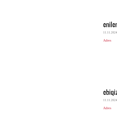
enile
11.11.202
Adres
ebiqi
11.11.202
Adres