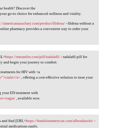
ur health? Discover the
 your go-to choice for enhanced wellness and vitality.
s://americanazachary.com/product/fildena/
- fildena without a
 online pharmacy provides a convenient way to order your
URL=
https://mnsmiles.com/pill/tadalafil/
- tadalafil pill for
ly and begin your journey to comfort.
treatments for HIV with <a
/">cialis</a>
, offering a cost-effective solution to treat your
g your ED treatment with
ine-viagra/
, available now.
ds and find [URL=
https://frankfortamerican.com/albendazole/
-
ntial medications easily.