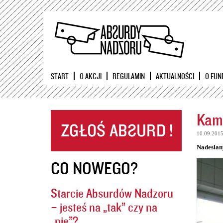
START
O AKCJI
REGULAMIN
AKTUALNOŚCI
O FUN
Kame
10.09.201
Nadesłan
CO NOWEGO?
Starcie Absurdów Nadzoru
– jesteś na „tak” czy na
„nie”?