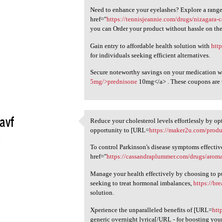
Need to enhance your eyelashes? Explore a range 
href="
https://tennisjeannie.com/drugs/nizagara
you can Order your product without hassle on the
Gain entry to affordable health solution with
htt
for individuals seeking efficient alternatives.
Secure noteworthy savings on your medication w
5mg/>prednisone
10mg</a> . These coupons are v
avf
Reduce your cholesterol levels effortlessly by op
Reduce your cholesterol
opportunity to [URL=
https://maker2u.com/produc
4
To control Parkinson's disease symptoms effectiv
href="
https://cassandraplummer.com/drugs/aroma
Manage your health effectively by choosing to pu
seeking to treat hormonal imbalances,
https://br
solution.
Xperience the unparalleled benefits of [URL=
htt
generic overnight lyrica[/URL - for boosting your