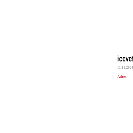
iceve
11.11.202
Adres