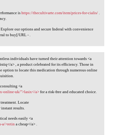
erformance is
https://thecultivarte.com/item/prices-for-cialis/
.
ncy.
 Explore our options and secure Inderal with convenience
eral to buy[/URL - .
untless individuals have turned their attention towards <a
istiq</a> , a product celebrated for its efficiency. Those in
the option to locate this medication through numerous online
uisition.
 consulting <a
ix-online-uk/">lasix</a>
for a risk-free and educated choice.
 treatment. Locate
 instant results.
ical needs easily <a
-a/>retin
a cheap</a> .