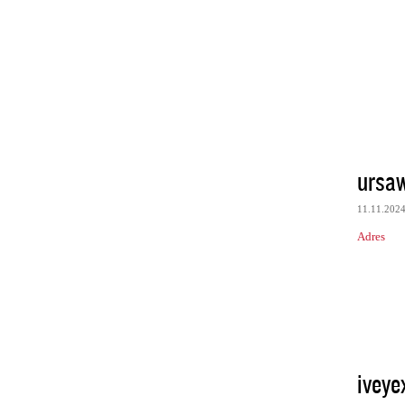
ursaw
11.11.202
Adres
iveye