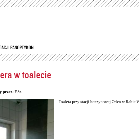
Przejdź
do
treści
DACJI PANOPTYKON
ra w toalecie
5
y przez:
F.Sz
Toaleta przy stacji benzynowej Orlen w Rabie 