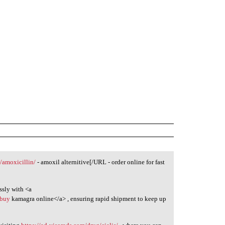
m/amoxicillin/
- amoxil alternitive[/URL - order online for fast
ssly with <a
>buy
kamagra online</a> , ensuring rapid shipment to keep up