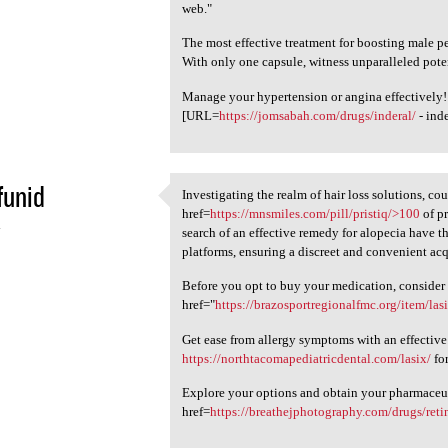
web."
The most effective treatment for boosting male p
With only one capsule, witness unparalleled pote
Manage your hypertension or angina effectively!
[URL=
https://jomsabah.com/drugs/inderal/
- ind
funid
Investigating the realm of hair loss solutions, co
Investigating the realm of
href=
https://mnsmiles.com/pill/pristiq/>100
of pr
4
search of an effective remedy for alopecia have 
platforms, ensuring a discreet and convenient acq
Before you opt to buy your medication, consider
href="
https://brazosportregionalfmc.org/item/las
Get ease from allergy symptoms with an effective
https://northtacomapediatricdental.com/lasix/
for
Explore your options and obtain your pharmaceut
href=
https://breathejphotography.com/drugs/retin