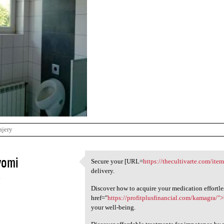
ajery
vomi
Secure your [URL=
https://thecultivarte.com/ite
Secure your [URL=https:/
delivery.
4
Discover how to acquire your medication effortle
href="
https://profitplusfinancial.com/kamagra/"
your well-being.