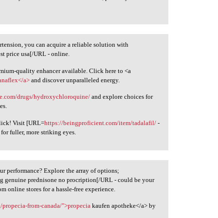
tension, you can acquire a reliable solution with
est price usa[/URL - online.
emium-quality enhancer available. Click here to <a
anaflex</a>
and discover unparalleled energy.
nie.com/drugs/hydroxychloroquine/
and explore choices for
es.
lick! Visit [URL=
https://beingproficient.com/item/tadalafil/
-
for fuller, more striking eyes.
ur performance? Explore the array of options;
g genuine prednisone no procription[/URL - could be your
m online stores for a hassle-free experience.
rg/propecia-from-canada/">propecia
kaufen apotheke</a> by