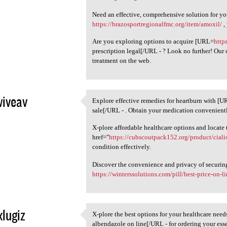
Need an effective, comprehensive solution for yo
https://brazosportregionalfmc.org/item/amoxil/
,
Are you exploring options to acquire [URL=
http
prescription legal[/URL - ? Look no further! Our
treatment on the web.
iveav
Explore effective remedies for heartburn with [
Explore effective remedies
sale[/URL - . Obtain your medication convenient
4
X-plore affordable healthcare options and locate 
href="
https://cubscoutpack152.org/product/cialis
condition effectively.
Discover the convenience and privacy of securin
https://winterssolutions.com/pill/best-price-on-l
xlugiz
X-plore the best options for your healthcare nee
X-plore the best options for
albendazole on line[/URL - for ordering your esse