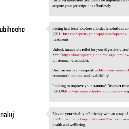
Discover affordable treatments for impotence by 
acquire your prescriptions effortlessly.
ubihoehe
Facing hair loss? Explore affordable solutions an
Facing hair loss? Explore
[URL=
https://theprettyguineapig.com/topamax/
4
treatments.
Unlock immediate relief for your digestive distu
href="
https://brazosportregionalfmc.org/item/low
for stomach discomfort.
One can uncover competitive
https://airjamaica
economical options and availability.
Looking to improve your stamina? Discover trus
[URL=
https://airjamaicacharter.com/viagra/
- via
enaluj
Elevate your vitality effortlessly with an array o
Elevate your vitality
href=
https://damcf.org/prednisone/>by
prednisone
4
health and wellbeing.