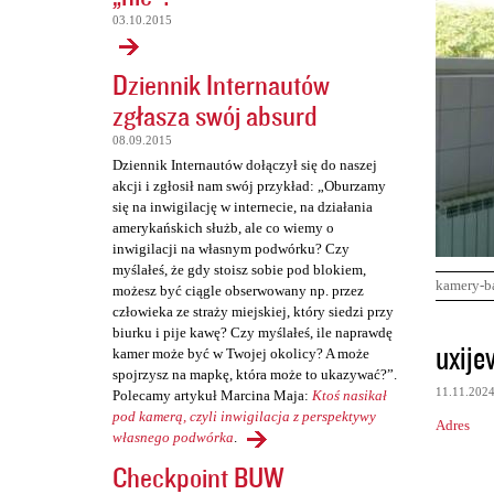
03.10.2015
Dziennik Internautów
zgłasza swój absurd
08.09.2015
Dziennik Internautów dołączył się do naszej
akcji i zgłosił nam swój przykład: „Oburzamy
się na inwigilację w internecie, na działania
amerykańskich służb, ale co wiemy o
inwigilacji na własnym podwórku? Czy
myślałeś, że gdy stoisz sobie pod blokiem,
kamery-b
możesz być ciągle obserwowany np. przez
człowieka ze straży miejskiej, który siedzi przy
biurku i pije kawę? Czy myślałeś, ile naprawdę
K
uxije
kamer może być w Twojej okolicy? A może
o
spojrzysz na mapkę, która może to ukazywać?”.
11.11.202
Polecamy artykuł Marcina Maja:
Ktoś nasikał
m
pod kamerą, czyli inwigilacja z perspektywy
Adres
e
własnego podwórka
.
n
Checkpoint BUW