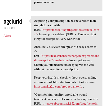
ранжировании.
ogelurid
Acquiring your prescription has never been more
Acquiring your prescription
straightforward with
11.11.2024
[URL=
https://tacticaltrappingservices.com/celebre
x/
- lowest price celebrex[/URL - . Purchase right
Adres
away for prompt delivery worldwide.
Absolutely alleviate allergies with easy access to
<a
href="
https://texasrehabcenter.org/item/prednisone
-lowest-price/">prednisone
lowest price</a> .
Obtain your immediate nasal spray via the web
without the need for a prescription.
Keep your health in check without overspending;
acquire affordable antiretrovirals. Don't miss out:
https://maker2u.com/product/amoxil/
.
"Quest for high-quality, affordable wound
treatment ends here: Discover the best option with
[URL=
https://cubscoutpack152.org/drug/ventolin-