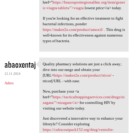
href="
https://brazosportregionalfmc.org/item/gener
ic-viagra-tablets/">viagra
lowest price</a> today.
If you're looking for an effective treatment to fight
bacterial infections, ponder
https://maker2u.com/product/amoxil/
. This drug is
well-known for its effectiveness against numerous
types of bacteria.
abaoxentaj
Quality pharmacy solutions are just a click away;
Quality pharmacy solutions
dive into our range and obtain your
12.11.2024
[URL=
https://maker2u.com/product/tricor/
-
tricor[/URL - with ease.
Adres
Now, purchase your <a
href="
https://tacticaltrappingservices.com/drugs/ni
zagara/">nizagara</a>
for controlling HIV by
visiting our website today.
Just discovered a innovative way to enhance your
lifestyle? Consider exploring
https://cubscoutpack152.org/drug/ventolin-