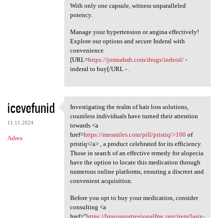
With only one capsule, witness unparalleled
potency.
Manage your hypertension or angina effectively!
Explore our options and secure Inderal with
convenience
[URL=
https://jomsabah.com/drugs/inderal/
-
inderal to buy[/URL - .
icevefunid
Investigating the realm of hair loss solutions,
Investigating the realm of
countless individuals have turned their attention
11.11.2024
towards <a
href=
https://mnsmiles.com/pill/pristiq/>100
of
Adres
pristiq</a> , a product celebrated for its efficiency.
Those in search of an effective remedy for alopecia
have the option to locate this medication through
numerous online platforms, ensuring a discreet and
convenient acquisition.
Before you opt to buy your medication, consider
consulting <a
href="
https://brazosportregionalfmc.org/item/lasix-