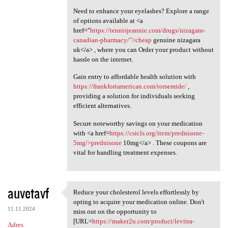
Need to enhance your eyelashes? Explore a range
of options available at <a
href="
https://tennisjeannie.com/drugs/nizagara-
canadian-pharmacy/">cheap
genuine nizagara
uk</a> , where you can Order your product without
hassle on the internet.
Gain entry to affordable health solution with
https://frankfortamerican.com/torsemide/
,
providing a solution for individuals seeking
efficient alternatives.
Secure noteworthy savings on your medication
with <a href=
https://csicls.org/item/prednisone-
5mg/>prednisone
10mg</a> . These coupons are
vital for handling treatment expenses.
auvetavf
Reduce your cholesterol levels effortlessly by
Reduce your cholesterol
opting to acquire your medication online. Don't
11.11.2024
miss out on the opportunity to
[URL=
https://maker2u.com/product/levitra-
Adres