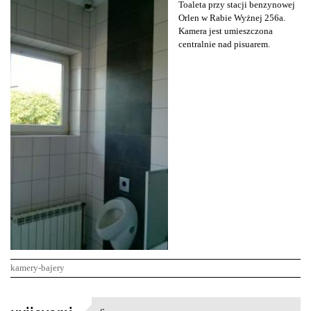
Toaleta przy stacji benzynowej
Orlen w Rabie Wyżnej 256a.
Kamera jest umieszczona
centralnie nad pisuarem.
kamery-bajery
K