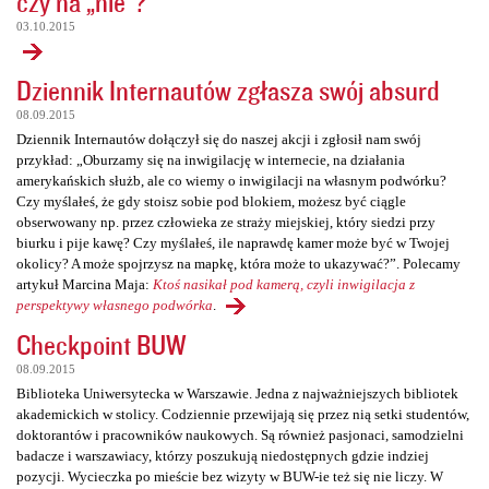
czy na „nie”?
03.10.2015
Dziennik Internautów zgłasza swój absurd
08.09.2015
Dziennik Internautów dołączył się do naszej akcji i zgłosił nam swój
przykład: „Oburzamy się na inwigilację w internecie, na działania
amerykańskich służb, ale co wiemy o inwigilacji na własnym podwórku?
Czy myślałeś, że gdy stoisz sobie pod blokiem, możesz być ciągle
obserwowany np. przez człowieka ze straży miejskiej, który siedzi przy
biurku i pije kawę? Czy myślałeś, ile naprawdę kamer może być w Twojej
okolicy? A może spojrzysz na mapkę, która może to ukazywać?”. Polecamy
artykuł Marcina Maja:
Ktoś nasikał pod kamerą, czyli inwigilacja z
perspektywy własnego podwórka
.
Checkpoint BUW
08.09.2015
Biblioteka Uniwersytecka w Warszawie. Jedna z najważniejszych bibliotek
akademickich w stolicy. Codziennie przewijają się przez nią setki studentów,
doktorantów i pracowników naukowych. Są również pasjonaci, samodzielni
badacze i warszawiacy, którzy poszukują niedostępnych gdzie indziej
pozycji. Wycieczka po mieście bez wizyty w BUW-ie też się nie liczy. W