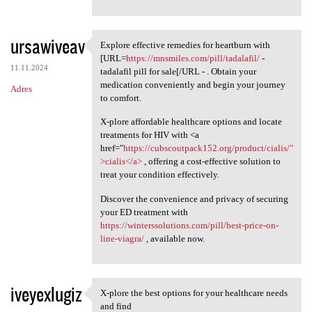
ursawiveav
Explore effective remedies for heartburn with
Explore effective remedies
[URL=
https://mnsmiles.com/pill/tadalafil/
-
11.11.2024
tadalafil pill for sale[/URL - . Obtain your
medication conveniently and begin your journey
Adres
to comfort.
X-plore affordable healthcare options and locate
treatments for HIV with <a
href="
https://cubscoutpack152.org/product/cialis/"
>cialis</a>
, offering a cost-effective solution to
treat your condition effectively.
Discover the convenience and privacy of securing
your ED treatment with
https://winterssolutions.com/pill/best-price-on-
line-viagra/
, available now.
iveyexlugiz
X-plore the best options for your healthcare needs
X-plore the best options for
and find