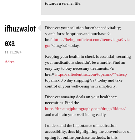
towards a serener life.
ifhuzwalot
Discover your solution for enhanced vitality;
Discover your solution for
search for safe options and purchase <a
exa
href=
https://beingproficient.com/item/viagra/>via
gra
75mg</a> today.
11.11.2024
Keeping your health in check is essential; securing
Adres
your medications shouldn't be a hurdle. Find an
easy way to buy necessary treatments. <a
href="
https://alliedentinc.com/topamax/">cheap
topamax 3 5 day shipping</a> today and take
control of your well-being with simplicity.
Discover amazing deals on your healthcare
necessities. Find the
https://breathejphotography.com/drugs/fildena/
and maintain your well-being easily.
I understand the importance of medication
accessibility, thus highlighting the convenience of
opting for online purchase methods. In this