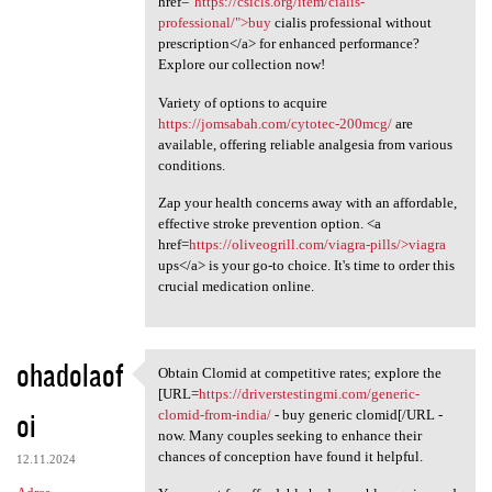
href="
https://csicls.org/item/cialis-
professional/">buy
cialis professional without
prescription</a> for enhanced performance?
Explore our collection now!
Variety of options to acquire
https://jomsabah.com/cytotec-200mcg/
are
available, offering reliable analgesia from various
conditions.
Zap your health concerns away with an affordable,
effective stroke prevention option. <a
href=
https://oliveogrill.com/viagra-pills/>viagra
ups</a> is your go-to choice. It's time to order this
crucial medication online.
ohadolaof
Obtain Clomid at competitive rates; explore the
Obtain Clomid at competitive
[URL=
https://driverstestingmi.com/generic-
oi
clomid-from-india/
- buy generic clomid[/URL -
now. Many couples seeking to enhance their
chances of conception have found it helpful.
12.11.2024