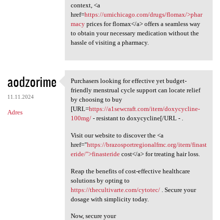
context, <a
href=
https://umichicago.com/drugs/flomax/>phar
macy
prices for flomax</a> offers a seamless way
to obtain your necessary medication without the
hassle of visiting a pharmacy.
aodzorime
Purchasers looking for effective yet budget-
Purchasers looking for
friendly menstrual cycle support can locate relief
11.11.2024
by choosing to buy
[URL=
https://a1sewcraft.com/item/doxycycline-
Adres
100mg/
- resistant to doxycycline[/URL - .
Visit our website to discover the <a
href="
https://brazosportregionalfmc.org/item/finast
eride/">finasteride
cost</a> for treating hair loss.
Reap the benefits of cost-effective healthcare
solutions by opting to
https://thecultivarte.com/cytotec/
. Secure your
dosage with simplicity today.
Now, secure your