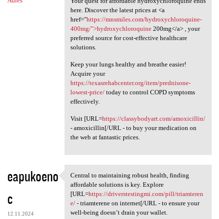
Adres
Your quest for affordable hydroxychloroquine ends
here. Discover the latest prices at <a
href="
https://mnsmiles.com/hydroxychloroquine-
400mg/">hydroxychloroquine
200mg</a> , your
preferred source for cost-effective healthcare
solutions.
Keep your lungs healthy and breathe easier!
Acquire your
https://texasrehabcenter.org/item/prednisone-
lowest-price/
today to control COPD symptoms
effectively.
Visit [URL=
https://classybodyart.com/amoxicillin/
- amoxicillin[/URL - to buy your medication on
the web at fantastic prices.
eapukoeno
Central to maintaining robust health, finding
Central to maintaining robust
affordable solutions is key. Explore
c
[URL=
https://driverstestingmi.com/pill/triamteren
e/
- triamterene on internet[/URL - to ensure your
well-being doesn’t drain your wallet.
12.11.2024