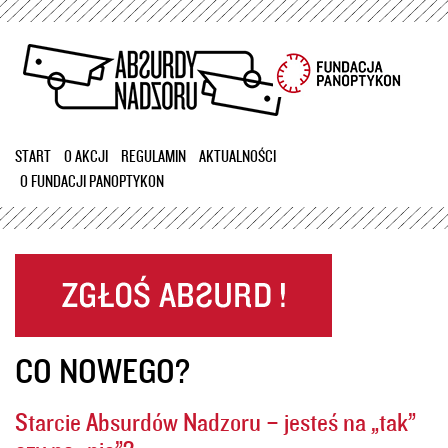
Przejdź
do
treści
START
O AKCJI
REGULAMIN
AKTUALNOŚCI
O FUNDACJI PANOPTYKON
CO NOWEGO?
Starcie Absurdów Nadzoru – jesteś na „tak”