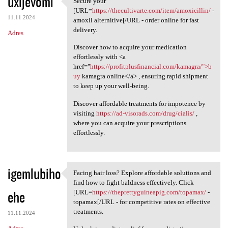
uxijevomi
Secure your
Secure your [URL=https:/
o
[URL=
https://thecultivarte.com/item/amoxicillin/
-
11.11.2024
m
amoxil alternitive[/URL - order online for fast
delivery.
Adres
e
Discover how to acquire your medication
n
effortlessly with <a
t
href="
https://profitplusfinancial.com/kamagra/">b
uy
kamagra online</a> , ensuring rapid shipment
a
to keep up your well-being.
r
Discover affordable treatments for impotence by
z
visiting
https://ad-visorads.com/drug/cialis/
,
e
where you can acquire your prescriptions
effortlessly.
igemlubiho
Facing hair loss? Explore affordable solutions and
Facing hair loss? Explore
find how to fight baldness effectively. Click
ehe
[URL=
https://theprettyguineapig.com/topamax/
-
topamax[/URL - for competitive rates on effective
treatments.
11.11.2024