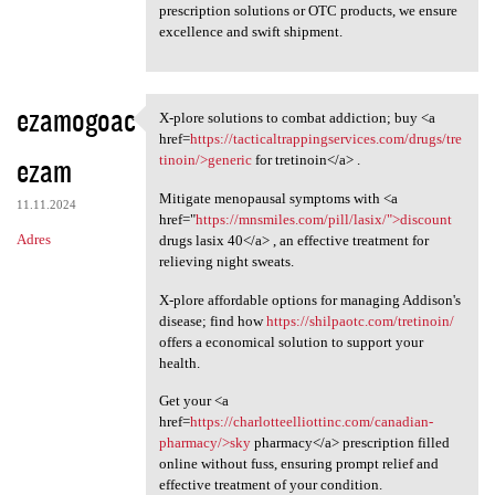
prescription solutions or OTC products, we ensure
excellence and swift shipment.
ezamogoac
X-plore solutions to combat addiction; buy <a
X-plore solutions to combat
href=
https://tacticaltrappingservices.com/drugs/tre
ezam
tinoin/>generic
for tretinoin</a> .
Mitigate menopausal symptoms with <a
11.11.2024
href="
https://mnsmiles.com/pill/lasix/">discount
Adres
drugs lasix 40</a> , an effective treatment for
relieving night sweats.
X-plore affordable options for managing Addison's
disease; find how
https://shilpaotc.com/tretinoin/
offers a economical solution to support your
health.
Get your <a
href=
https://charlotteelliottinc.com/canadian-
pharmacy/>sky
pharmacy</a> prescription filled
online without fuss, ensuring prompt relief and
effective treatment of your condition.