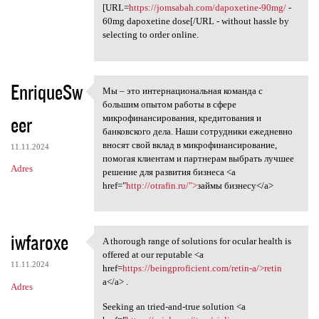
[URL=
https://jomsabah.com/dapoxetine-90mg/
-
60mg dapoxetine dose[/URL - without hassle by
selecting to order online.
EnriqueSw
Мы – это интернациональная команда с
Мы – это интернациональная
большим опытом работы в сфере
eer
микрофинансирования, кредитования и
банковского дела. Наши сотрудники ежедневно
вносят свой вклад в микрофинансирование,
11.11.2024
помогая клиентам и партнерам выбрать лучшее
Adres
решение для развития бизнеса <a
href="
http://otrafin.ru/">
займы бизнесу</a>
iwfaroxe
A thorough range of solutions for ocular health is
A thorough range of solutions
offered at our reputable <a
11.11.2024
href=
https://beingproficient.com/retin-a/>retin
a</a> .
Adres
Seeking an tried-and-true solution <a