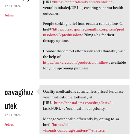
Please consider the option to
[URL=
https://center4family.com/ventolin/
-
12.11.2024
ventolin inhaler[/URL - , ensuring superior health
outcomes.
Adres
People seeking relief from eczema can explore <a
href="
https://brazosportregionalfmc.org/item/pred
nisolone/">prednisolone
20mg</a> for their
therapy options.
Combat discomfort effortlessly and affordably with
the help of
https://maker2u.com/product/clonidine/
, available
for your upcoming purchase.
oavagihuz
Quality medications at matchless prices! Purchase
Quality medications at
your medication effortlessly at
utek
[URL=
https://coastal-ims.com/drug/lasix/
-
lasix[/URL - . Your health, our priority.
12.11.2024
Manage your health efficiently by opting to <a
Adres
href="
https://ad-
visorads.com/drug/strattera/">strattera