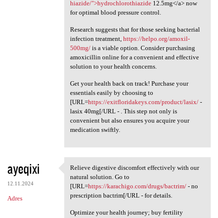
hiazide/">hydrochlorothiazide
12.5mg</a> now
for optimal blood pressure control.
Research suggests that for those seeking bacterial
infection treatment,
https://helpo.org/amoxil-
500mg/
is a viable option. Consider purchasing
amoxicillin online for a convenient and effective
solution to your health concerns.
Get your health back on track! Purchase your
essentials easily by choosing to
[URL=
https://exitfloridakeys.com/product/lasix/
-
lasix 40mg[/URL - . This step not only is
convenient but also ensures you acquire your
medication swiftly.
ayeqixi
Relieve digestive discomfort effectively with our
Relieve digestive discomfort
natural solution. Go to
12.11.2024
[URL=
https://karachigo.com/drugs/bactrim/
- no
prescription bactrim[/URL - for details.
Adres
Optimize your health journey; buy fertility