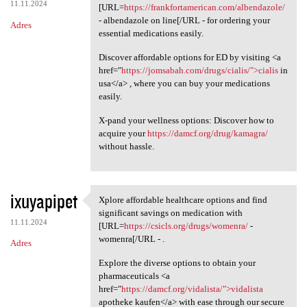
11.11.2024
[URL=
https://frankfortamerican.com/albendazole/
- albendazole on line[/URL - for ordering your
Adres
essential medications easily.
Discover affordable options for ED by visiting <a
href="
https://jomsabah.com/drugs/cialis/">cialis
in
usa</a> , where you can buy your medications
easily.
X-pand your wellness options: Discover how to
acquire your
https://damcf.org/drug/kamagra/
without hassle.
ixuyapipet
Xplore affordable healthcare options and find
Xplore affordable healthcare
significant savings on medication with
11.11.2024
[URL=
https://csicls.org/drugs/womenra/
-
womenra[/URL - .
Adres
Explore the diverse options to obtain your
pharmaceuticals <a
href="
https://damcf.org/vidalista/">vidalista
apotheke kaufen</a> with ease through our secure