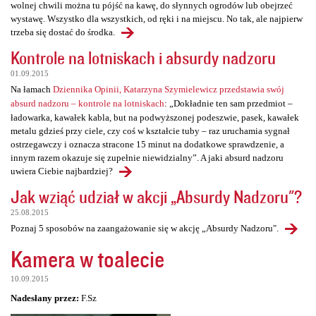
wolnej chwili można tu pójść na kawę, do słynnych ogrodów lub obejrzeć
wystawę. Wszystko dla wszystkich, od ręki i na miejscu. No tak, ale najpierw
trzeba się dostać do środka.
Kontrole na lotniskach i absurdy nadzoru
01.09.2015
Na łamach
Dziennika Opinii, Katarzyna Szymielewicz przedstawia swój
absurd nadzoru – kontrole na lotniskach
: „Dokładnie ten sam przedmiot –
ładowarka, kawałek kabla, but na podwyższonej podeszwie, pasek, kawałek
metalu gdzieś przy ciele, czy coś w kształcie tuby – raz uruchamia sygnał
ostrzegawczy i oznacza stracone 15 minut na dodatkowe sprawdzenie, a
innym razem okazuje się zupełnie niewidzialny”. A jaki absurd nadzoru
uwiera Ciebie najbardziej?
Jak wziąć udział w akcji „Absurdy Nadzoru"?
25.08.2015
Poznaj 5 sposobów na zaangażowanie się w akcję „Absurdy Nadzoru".
Kamera w toalecie
10.09.2015
Nadesłany przez:
F.Sz