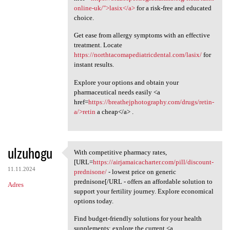
online-uk/">lasix</a>
for a risk-free and educated
choice.
Get ease from allergy symptoms with an effective
treatment. Locate
https://northtacomapediatricdental.com/lasix/
for
instant results.
Explore your options and obtain your
pharmaceutical needs easily <a
href=
https://breathejphotography.com/drugs/retin-
a/>retin
a cheap</a> .
ulzuhogu
With competitive pharmacy rates,
With competitive pharmacy
[URL=
https://airjamaicacharter.com/pill/discount-
11.11.2024
prednisone/
- lowest price on generic
prednisone[/URL - offers an affordable solution to
Adres
support your fertility journey. Explore economical
options today.
Find budget-friendly solutions for your health
supplements; explore the current <a