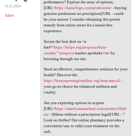
Looking for an affordable
performance? Explore the array of options;
11.11.2024
[URL=
https://karachigo.com/prednisone/
- buying
genuine prednisone no procription[/URL - could
Adres
be your answer. Consider obtaining this potent
remedy from online stores for a hassle-free
experience.
Secure the best deal on <a
href="
https://helpo.org/propecia-from-
canada/">propecia
kaufen apotheke</a> by
browsing through our site.
Need an effective, comprehensive solution for your
health? Discover the
https://brazosportregionalfmc.org/item/amoxil/
,
your go-to choice for enhanced wellness and
vitality.
Are you exploring options to acquire
[URL=
https://americanazachary.com/product/filde
na/
- fildena without a prescription legal[/URL - ?
Look no further! Our online pharmacy provides a
convenient way to order your treatment on the
web.