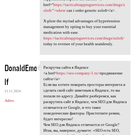
href="
https://tacticaltrappingservices.com/drugs/z
oloft/">where
can i order generic zoloft</a> .
X-plore the myriad advantages of hypertension
management by opting to buy your essential
medication with ease.
https://tacticaltrappingservices.com/drugs/zoloft/
today to oversee of your health seamlessly.
DonaldEme
Раскрутка сайта в Яндексе
Раскрутка сайта в Яндексе
<a href=
https://seo-company-1.ru>
продвижение
lf
сайта</a>
Если вы хотите покорить просторы интернета и
сделать свой сайт заметным в Яндексе, то вы
11.11.2024
попали по адресу. Давайте разберемся, как
Adres
раскрутить сайт в Яндексе, чем SEO для Яндекса
отличается от Google, и что такое
поведенческие факторы. Пристегните ремни,
будет интересно!
Чем SEO для Яндекса отличается от Google?
Итак, вы, наверное, думаете: «SEO есть SEO,