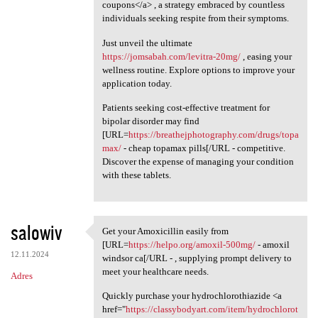
coupons</a> , a strategy embraced by countless
individuals seeking respite from their symptoms.
Just unveil the ultimate
https://jomsabah.com/levitra-20mg/
, easing your
wellness routine. Explore options to improve your
application today.
Patients seeking cost-effective treatment for
bipolar disorder may find
[URL=
https://breathejphotography.com/drugs/topa
max/
- cheap topamax pills[/URL - competitive.
Discover the expense of managing your condition
with these tablets.
salowiv
Get your Amoxicillin easily from
Get your Amoxicillin easily
[URL=
https://helpo.org/amoxil-500mg/
- amoxil
12.11.2024
windsor ca[/URL - , supplying prompt delivery to
meet your healthcare needs.
Adres
Quickly purchase your hydrochlorothiazide <a
href="
https://classybodyart.com/item/hydrochlorot