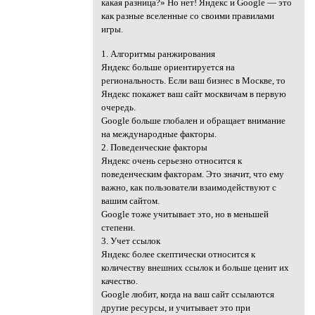
какая разница?» Но нет! Яндекс и Google — это
как разные вселенные со своими правилами
игры.
1. Алгоритмы ранжирования
Яндекс больше ориентируется на
региональность. Если ваш бизнес в Москве, то
Яндекс покажет ваш сайт москвичам в первую
очередь.
Google больше глобален и обращает внимание
на международные факторы.
2. Поведенческие факторы
Яндекс очень серьезно относится к
поведенческим факторам. Это значит, что ему
важно, как пользователи взаимодействуют с
вашим сайтом.
Google тоже учитывает это, но в меньшей
степени.
3. Учет ссылок
Яндекс более скептически относится к
количеству внешних ссылок и больше ценит их
качество.
Google любит, когда на ваш сайт ссылаются
другие ресурсы, и учитывает это при