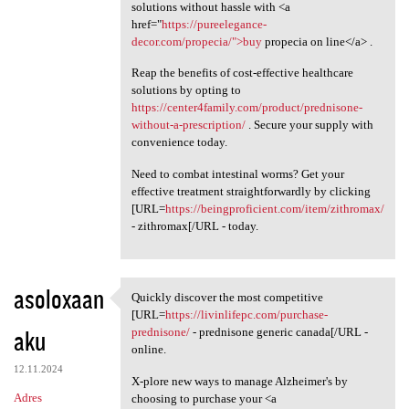
solutions without hassle with <a
href="
https://pureelegance-
decor.com/propecia/">buy
propecia on line</a> .
Reap the benefits of cost-effective healthcare
solutions by opting to
https://center4family.com/product/prednisone-
without-a-prescription/
. Secure your supply with
convenience today.
Need to combat intestinal worms? Get your
effective treatment straightforwardly by clicking
[URL=
https://beingproficient.com/item/zithromax/
- zithromax[/URL - today.
asoloxaan
Quickly discover the most competitive
Quickly discover the most
[URL=
https://livinlifepc.com/purchase-
aku
prednisone/
- prednisone generic canada[/URL -
online.
12.11.2024
X-plore new ways to manage Alzheimer's by
Adres
choosing to purchase your <a