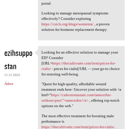
portal.
Looking to manage menopausal symptoms
effectively? Consider exploring
https://csicls.org/drugs/womenra/
, a proven
solution for hormone replacement therapy.
ezihsuppo
Looking for an effective solution to manage your
Looking for an effective
ED? Consider
stan
[URL=
https://thecultivarte.com/item/prices-for-
cialis/
- prices for cialis[/URL - - your go-to choice
for restoring well-being.
11.11.2024
Adres
"Quest for high-quality, affordable wound
treatment ends here: Uncover your solution with <a
href="
https://cafeorestaurant.com/tamoxifen-
without-pres/">tamoxifen</a>
, offering top-notch
options on the web."
The most effective treatment for boosting male
performance is
https://thecultivarte.com/item/prices-for-cialis/
.