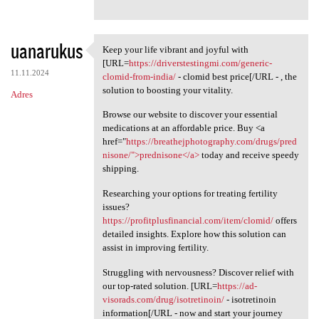
uanarukus
Keep your life vibrant and joyful with
Keep your life vibrant and
[URL=
https://driverstestingmi.com/generic-
11.11.2024
clomid-from-india/
- clomid best price[/URL - , the
solution to boosting your vitality.
Adres
Browse our website to discover your essential
medications at an affordable price. Buy <a
href="
https://breathejphotography.com/drugs/pred
nisone/">prednisone</a>
today and receive speedy
shipping.
Researching your options for treating fertility
issues?
https://profitplusfinancial.com/item/clomid/
offers
detailed insights. Explore how this solution can
assist in improving fertility.
Struggling with nervousness? Discover relief with
our top-rated solution. [URL=
https://ad-
visorads.com/drug/isotretinoin/
- isotretinoin
information[/URL - now and start your journey