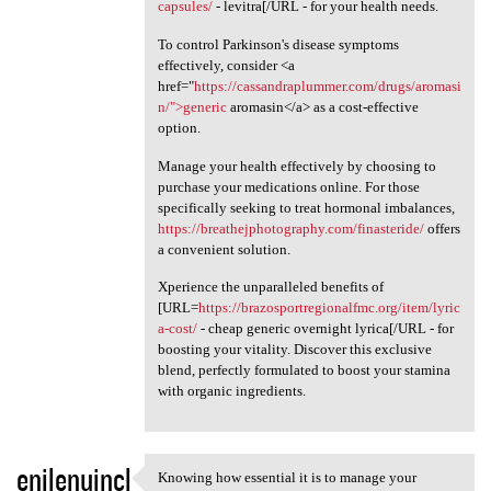
capsules/
- levitra[/URL - for your health needs.
To control Parkinson's disease symptoms
effectively, consider <a
href="
https://cassandraplummer.com/drugs/aromasi
n/">generic
aromasin</a> as a cost-effective
option.
Manage your health effectively by choosing to
purchase your medications online. For those
specifically seeking to treat hormonal imbalances,
https://breathejphotography.com/finasteride/
offers
a convenient solution.
Xperience the unparalleled benefits of
[URL=
https://brazosportregionalfmc.org/item/lyric
a-cost/
- cheap generic overnight lyrica[/URL - for
boosting your vitality. Discover this exclusive
blend, perfectly formulated to boost your stamina
with organic ingredients.
enilenujncl
Knowing how essential it is to manage your