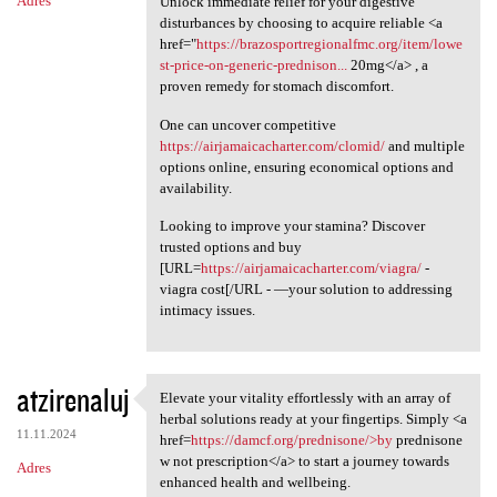
Adres
Unlock immediate relief for your digestive
disturbances by choosing to acquire reliable <a
href="
https://brazosportregionalfmc.org/item/lowe
st-price-on-generic-prednison...
20mg</a> , a
proven remedy for stomach discomfort.
One can uncover competitive
https://airjamaicacharter.com/clomid/
and multiple
options online, ensuring economical options and
availability.
Looking to improve your stamina? Discover
trusted options and buy
[URL=
https://airjamaicacharter.com/viagra/
-
viagra cost[/URL - —your solution to addressing
intimacy issues.
atzirenaluj
Elevate your vitality effortlessly with an array of
Elevate your vitality
herbal solutions ready at your fingertips. Simply <a
11.11.2024
href=
https://damcf.org/prednisone/>by
prednisone
w not prescription</a> to start a journey towards
Adres
enhanced health and wellbeing.