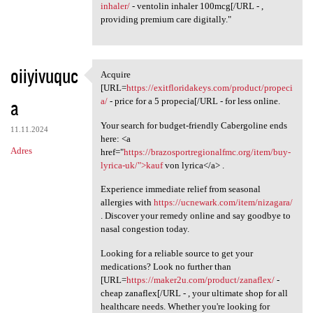
inhaler/
- ventolin inhaler 100mcg[/URL - ,
providing premium care digitally."
oiiyivuquc
Acquire
Acquire [URL=https:/
[URL=
https://exitfloridakeys.com/product/propeci
a
a/
- price for a 5 propecia[/URL - for less online.
Your search for budget-friendly Cabergoline ends
11.11.2024
here: <a
Adres
href="
https://brazosportregionalfmc.org/item/buy-
lyrica-uk/">kauf
von lyrica</a> .
Experience immediate relief from seasonal
allergies with
https://ucnewark.com/item/nizagara/
. Discover your remedy online and say goodbye to
nasal congestion today.
Looking for a reliable source to get your
medications? Look no further than
[URL=
https://maker2u.com/product/zanaflex/
-
cheap zanaflex[/URL - , your ultimate shop for all
healthcare needs. Whether you're looking for