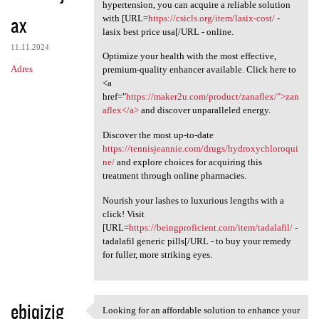
Knowing how essential it is
hypertension, you can acquire a reliable solution
ax
with [URL=
https://csicls.org/item/lasix-cost/
-
lasix best price usa[/URL - online.
11.11.2024
Optimize your health with the most effective,
Adres
premium-quality enhancer available. Click here to
<a
href="
https://maker2u.com/product/zanaflex/">zan
aflex</a>
and discover unparalleled energy.
Discover the most up-to-date
https://tennisjeannie.com/drugs/hydroxychloroqui
ne/
and explore choices for acquiring this
treatment through online pharmacies.
Nourish your lashes to luxurious lengths with a
click! Visit
[URL=
https://beingproficient.com/item/tadalafil/
-
tadalafil generic pills[/URL - to buy your remedy
for fuller, more striking eyes.
ebiqizig
Looking for an affordable solution to enhance your