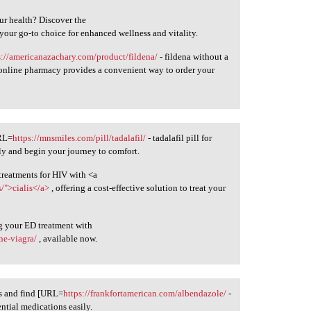
ur health? Discover the
 your go-to choice for enhanced wellness and vitality.
s://americanazachary.com/product/fildena/
- fildena without a
 online pharmacy provides a convenient way to order your
URL=
https://mnsmiles.com/pill/tadalafil/
- tadalafil pill for
ly and begin your journey to comfort.
treatments for HIV with <a
/">cialis</a>
, offering a cost-effective solution to treat your
g your ED treatment with
ine-viagra/
, available now.
ds and find [URL=
https://frankfortamerican.com/albendazole/
-
ntial medications easily.