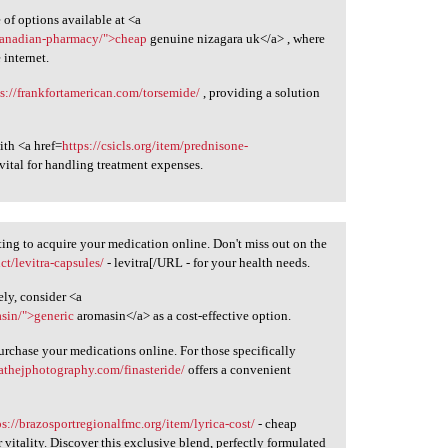
of options available at <a
-canadian-pharmacy/">cheap
genuine nizagara uk</a> , where
 internet.
ps://frankfortamerican.com/torsemide/
, providing a solution
ith <a href=
https://csicls.org/item/prednisone-
ital for handling treatment expenses.
ting to acquire your medication online. Don't miss out on the
t/levitra-capsules/
- levitra[/URL - for your health needs.
ely, consider <a
sin/">generic
aromasin</a> as a cost-effective option.
rchase your medications online. For those specifically
eathejphotography.com/finasteride/
offers a convenient
ps://brazosportregionalfmc.org/item/lyrica-cost/
- cheap
 vitality. Discover this exclusive blend, perfectly formulated