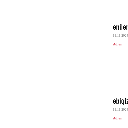
enile
11.11.202
Adres
ebiqi
11.11.202
Adres