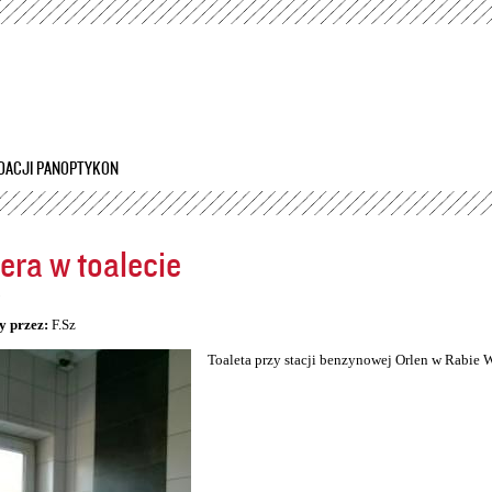
Przejdź
do
treści
DACJI PANOPTYKON
ra w toalecie
5
y przez:
F.Sz
Toaleta przy stacji benzynowej Orlen w Rabie 