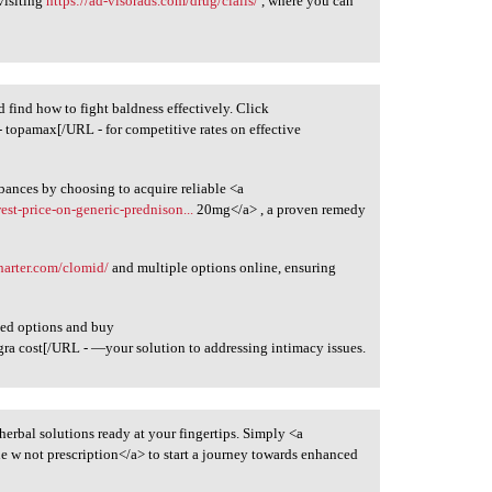
visiting
https://ad-visorads.com/drug/cialis/
, where you can
d find how to fight baldness effectively. Click
- topamax[/URL - for competitive rates on effective
rbances by choosing to acquire reliable <a
est-price-on-generic-prednison...
20mg</a> , a proven remedy
charter.com/clomid/
and multiple options online, ensuring
ted options and buy
gra cost[/URL - —your solution to addressing intimacy issues.
f herbal solutions ready at your fingertips. Simply <a
 w not prescription</a> to start a journey towards enhanced