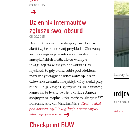
03.10.2015
Dziennik Internautów
zgłasza swój absurd
08.09.2015
Dziennik Internautów dołączył się do naszej
akcji i zgłosił nam swój przykład: „Oburzamy
się na inwigilację w internecie, na działania
amerykańskich służb, ale co wiemy o
inwigilacji na własnym podwórku? Czy
myślałeś, że gdy stoisz sobie pod blokiem,
kamery-b
możesz być ciągle obserwowany np. przez
człowieka ze straży miejskiej, który siedzi przy
biurku i pije kawę? Czy myślałeś, ile naprawdę
K
uxije
kamer może być w Twojej okolicy? A może
o
spojrzysz na mapkę, która może to ukazywać?”.
11.11.202
Polecamy artykuł Marcina Maja:
Ktoś nasikał
m
pod kamerą, czyli inwigilacja z perspektywy
Adres
e
własnego podwórka
.
n
Checkpoint BUW