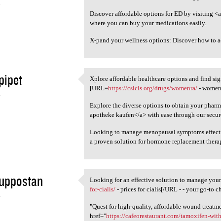
4
Discover affordable options for ED by visiting <a
where you can buy your medications easily.
X-pand your wellness options: Discover how to 
pipet
Xplore affordable healthcare options and find si
Xplore affordable healthcare
[URL=
https://csicls.org/drugs/womenra/
- womenr
4
Explore the diverse options to obtain your pharm
apotheke kaufen</a> with ease through our secure
Looking to manage menopausal symptoms effect
a proven solution for hormone replacement thera
suppostan
Looking for an effective solution to manage yo
Looking for an effective
for-cialis/
- prices for cialis[/URL - - your go-to c
4
"Quest for high-quality, affordable wound treatm
href="
https://cafeorestaurant.com/tamoxifen-wit