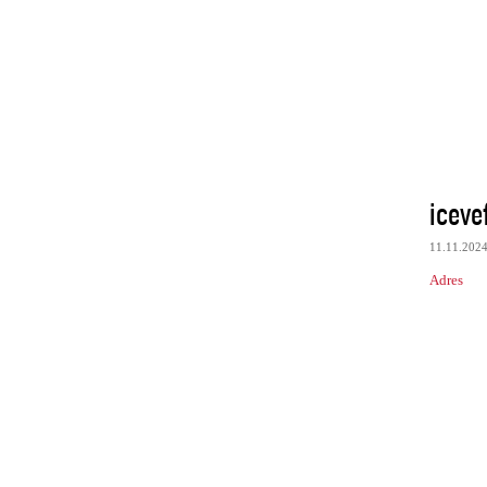
iceve
11.11.202
Adres