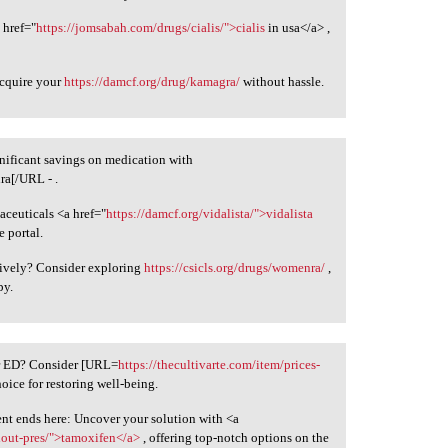
 href="
https://jomsabah.com/drugs/cialis/">cialis
in usa</a> ,
acquire your
https://damcf.org/drug/kamagra/
without hassle.
gnificant savings on medication with
a[/URL - .
aceuticals <a href="
https://damcf.org/vidalista/">vidalista
 portal.
ively? Consider exploring
https://csicls.org/drugs/womenra/
,
py.
ur ED? Consider [URL=
https://thecultivarte.com/item/prices-
hoice for restoring well-being.
ent ends here: Uncover your solution with <a
hout-pres/">tamoxifen</a>
, offering top-notch options on the