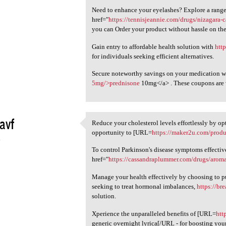
Need to enhance your eyelashes? Explore a range 
href="
https://tennisjeannie.com/drugs/nizagara
you can Order your product without hassle on the
Gain entry to affordable health solution with
htt
for individuals seeking efficient alternatives.
Secure noteworthy savings on your medication w
5mg/>prednisone
10mg</a> . These coupons are v
avf
Reduce your cholesterol levels effortlessly by op
Reduce your cholesterol
opportunity to [URL=
https://maker2u.com/produc
4
To control Parkinson's disease symptoms effectiv
href="
https://cassandraplummer.com/drugs/aroma
Manage your health effectively by choosing to pu
seeking to treat hormonal imbalances,
https://br
solution.
Xperience the unparalleled benefits of [URL=
htt
generic overnight lyrica[/URL - for boosting your