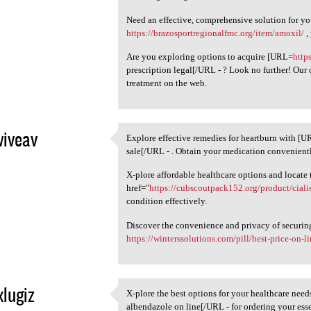
Need an effective, comprehensive solution for yo
https://brazosportregionalfmc.org/item/amoxil/
,
Are you exploring options to acquire [URL=
http
prescription legal[/URL - ? Look no further! Our
treatment on the web.
iveav
Explore effective remedies for heartburn with [
Explore effective remedies
sale[/URL - . Obtain your medication convenient
4
X-plore affordable healthcare options and locate 
href="
https://cubscoutpack152.org/product/cialis
condition effectively.
Discover the convenience and privacy of securin
https://winterssolutions.com/pill/best-price-on-l
xlugiz
X-plore the best options for your healthcare nee
X-plore the best options for
albendazole on line[/URL - for ordering your esse