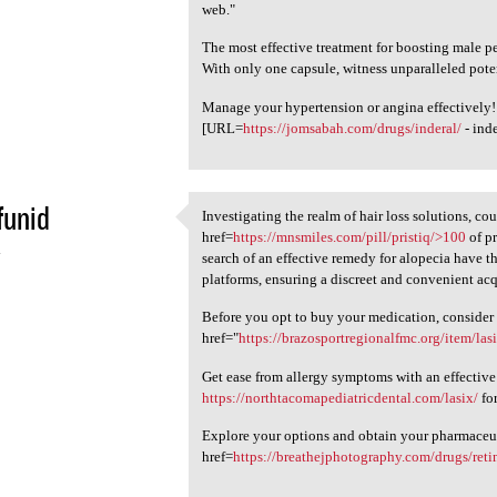
web."
The most effective treatment for boosting male p
With only one capsule, witness unparalleled pote
Manage your hypertension or angina effectively!
[URL=
https://jomsabah.com/drugs/inderal/
- ind
funid
Investigating the realm of hair loss solutions, co
Investigating the realm of
href=
https://mnsmiles.com/pill/pristiq/>100
of pr
4
search of an effective remedy for alopecia have 
platforms, ensuring a discreet and convenient acq
Before you opt to buy your medication, consider
href="
https://brazosportregionalfmc.org/item/las
Get ease from allergy symptoms with an effective
https://northtacomapediatricdental.com/lasix/
for
Explore your options and obtain your pharmaceut
href=
https://breathejphotography.com/drugs/retin