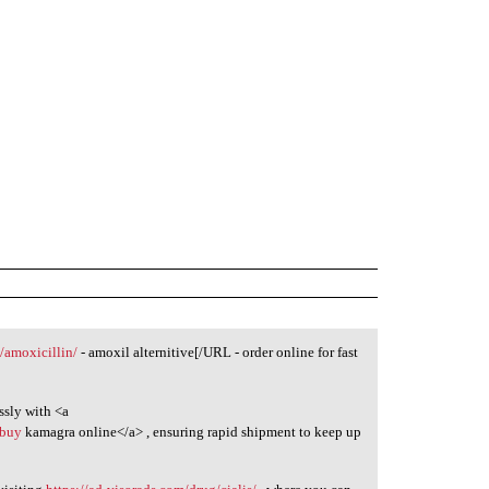
m/amoxicillin/
- amoxil alternitive[/URL - order online for fast
ssly with <a
>buy
kamagra online</a> , ensuring rapid shipment to keep up