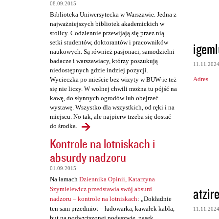
t
08.09.2015
a
Biblioteka Uniwersytecka w Warszawie. Jedna z
najważniejszych bibliotek akademickich w
r
stolicy. Codziennie przewijają się przez nią
z
setki studentów, doktorantów i pracowników
igeml
naukowych. Są również pasjonaci, samodzielni
e
badacze i warszawiacy, którzy poszukują
11.11.202
niedostępnych gdzie indziej pozycji.
Adres
Wycieczka po mieście bez wizyty w BUW-ie też
się nie liczy. W wolnej chwili można tu pójść na
kawę, do słynnych ogrodów lub obejrzeć
wystawę. Wszystko dla wszystkich, od ręki i na
miejscu. No tak, ale najpierw trzeba się dostać
do środka.
Kontrole na lotniskach i
absurdy nadzoru
01.09.2015
Na łamach
Dziennika Opinii, Katarzyna
atzir
Szymielewicz przedstawia swój absurd
nadzoru – kontrole na lotniskach
: „Dokładnie
ten sam przedmiot – ładowarka, kawałek kabla,
11.11.202
but na podwyższonej podeszwie, pasek,