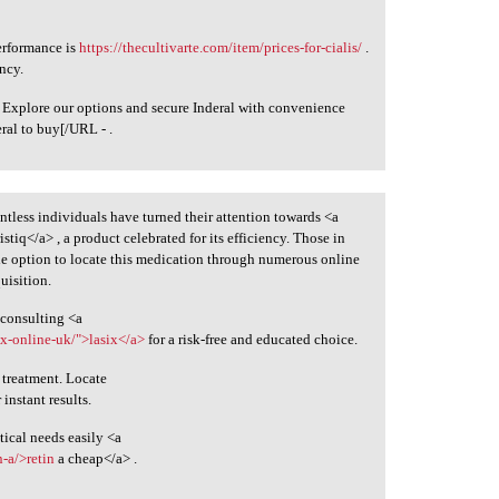
erformance is
https://thecultivarte.com/item/prices-for-cialis/
.
ncy.
 Explore our options and secure Inderal with convenience
eral to buy[/URL - .
untless individuals have turned their attention towards <a
istiq</a> , a product celebrated for its efficiency. Those in
the option to locate this medication through numerous online
uisition.
 consulting <a
ix-online-uk/">lasix</a>
for a risk-free and educated choice.
 treatment. Locate
 instant results.
ical needs easily <a
-a/>retin
a cheap</a> .