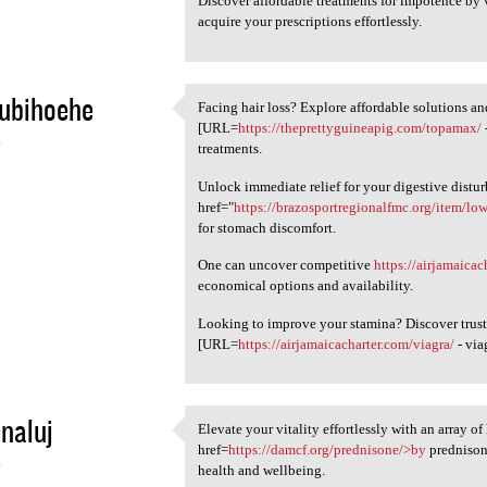
Discover affordable treatments for impotence by 
acquire your prescriptions effortlessly.
ubihoehe
Facing hair loss? Explore affordable solutions an
Facing hair loss? Explore
[URL=
https://theprettyguineapig.com/topamax/
4
treatments.
Unlock immediate relief for your digestive distu
href="
https://brazosportregionalfmc.org/item/low
for stomach discomfort.
One can uncover competitive
https://airjamaica
economical options and availability.
Looking to improve your stamina? Discover trus
[URL=
https://airjamaicacharter.com/viagra/
- via
enaluj
Elevate your vitality effortlessly with an array o
Elevate your vitality
href=
https://damcf.org/prednisone/>by
prednisone
4
health and wellbeing.