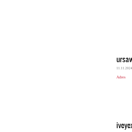
ursaw
11.11.202
Adres
iveye