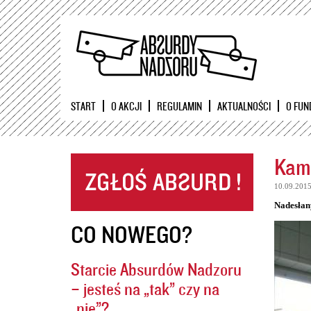
START
O AKCJI
REGULAMIN
AKTUALNOŚCI
O FUN
Kame
10.09.201
Nadesłan
CO NOWEGO?
Starcie Absurdów Nadzoru
– jesteś na „tak” czy na
„nie”?