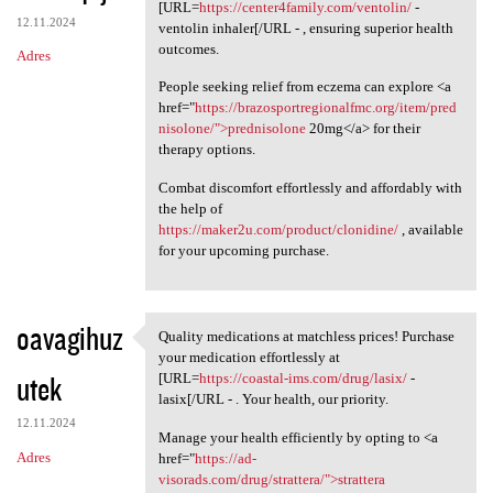
Please consider the option to
[URL=
https://center4family.com/ventolin/
-
12.11.2024
ventolin inhaler[/URL - , ensuring superior health
outcomes.
Adres
People seeking relief from eczema can explore <a
href="
https://brazosportregionalfmc.org/item/pred
nisolone/">prednisolone
20mg</a> for their
therapy options.
Combat discomfort effortlessly and affordably with
the help of
https://maker2u.com/product/clonidine/
, available
for your upcoming purchase.
oavagihuz
Quality medications at matchless prices! Purchase
Quality medications at
your medication effortlessly at
utek
[URL=
https://coastal-ims.com/drug/lasix/
-
lasix[/URL - . Your health, our priority.
12.11.2024
Manage your health efficiently by opting to <a
Adres
href="
https://ad-
visorads.com/drug/strattera/">strattera