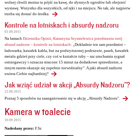
wolnej chwili można tu pójść na kawę, do słynnych ogrodów lub obejrzeć
wystawę. Wszystko dla wszystkich, od ręki i na miejscu. No tak, ale najpierw
trzeba się dostać do środka.
Kontrole na lotniskach i absurdy nadzoru
01.09.2015
Na łamach
Dziennika Opinii, Katarzyna Szymielewicz przedstawia swój
absurd nadzoru – kontrole na lotniskach
: „Dokładnie ten sam przedmiot –
ładowarka, kawałek kabla, but na podwyższonej podeszwie, pasek, kawałek
metalu gdzieś przy ciele, czy coś w kształcie tuby – raz uruchamia sygnał
ostrzegawczy i oznacza stracone 15 minut na dodatkowe sprawdzenie, a
innym razem okazuje się zupełnie niewidzialny”. A jaki absurd nadzoru
uwiera Ciebie najbardziej?
Jak wziąć udział w akcji „Absurdy Nadzoru"?
25.08.2015
Poznaj 5 sposobów na zaangażowanie się w akcję „Absurdy Nadzoru".
Kamera w toalecie
10.09.2015
Nadesłany przez:
F.Sz