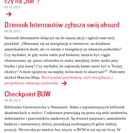
czy na „nie”?
03.10.2015
Dziennik Internautów zgłasza swój absurd
08.09.2015
Dziennik Internautów dołączył się do naszej akcji i zgłosił nam swój
przykład: „Oburzamy się na inwigilację w internecie, na działania
amerykańskich służb, ale co wiemy o inwigilacji na własnym podwórku?
Czy myślałeś, że gdy stoisz sobie pod blokiem, możesz być ciągle
obserwowany np. przez człowieka ze straży miejskiej, który siedzi przy
biurku i pije kawę? Czy myślałeś, ile naprawdę kamer może być w Twojej
okolicy? A może spojrzysz na mapkę, która może to ukazywać?”. Polecamy
artykuł Marcina Maja:
Ktoś nasikał pod kamerą, czyli inwigilacja z
perspektywy własnego podwórka
.
Checkpoint BUW
08.09.2015
Biblioteka Uniwersytecka w Warszawie. Jedna z najważniejszych bibliotek
akademickich w stolicy. Codziennie przewijają się przez nią setki studentów,
doktorantów i pracowników naukowych. Są również pasjonaci, samodzielni
badacze i warszawiacy, którzy poszukują niedostępnych gdzie indziej
pozycji. Wycieczka po mieście bez wizyty w BUW-ie też się nie liczy. W