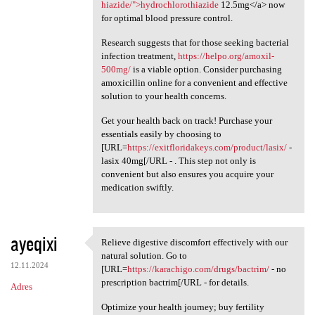
hiazide/">hydrochlorothiazide
12.5mg</a> now
for optimal blood pressure control.
Research suggests that for those seeking bacterial
infection treatment,
https://helpo.org/amoxil-
500mg/
is a viable option. Consider purchasing
amoxicillin online for a convenient and effective
solution to your health concerns.
Get your health back on track! Purchase your
essentials easily by choosing to
[URL=
https://exitfloridakeys.com/product/lasix/
-
lasix 40mg[/URL - . This step not only is
convenient but also ensures you acquire your
medication swiftly.
ayeqixi
Relieve digestive discomfort effectively with our
Relieve digestive discomfort
natural solution. Go to
12.11.2024
[URL=
https://karachigo.com/drugs/bactrim/
- no
prescription bactrim[/URL - for details.
Adres
Optimize your health journey; buy fertility