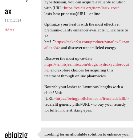
Knowing how essential it is
hypertension, you can acquire a reliable solution
ax
with [URL=
https://csicls.org/item/lasix-cost/
-
lasix best price usa[/URL - online.
11.11.2024
Optimize your health with the most effective,
Adres
premium-quality enhancer available. Click here to
<a
href="
https://maker2u.com/product/zanaflex/">zan
aflex</a>
and discover unparalleled energy.
Discover the most up-to-date
https://tennisjeannie.com/drugs/hydroxychloroqui
ne/
and explore choices for acquiring this
treatment through online pharmacies.
Nourish your lashes to luxurious lengths with a
click! Visit
[URL=
https://beingproficient.com/item/tadalafil/
-
tadalafil generic pills[/URL - to buy your remedy
for fuller, more striking eyes.
ebiqizig
Looking for an affordable solution to enhance your