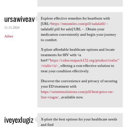
ursawiveav
Explore effective remedies for heartburn with
Explore effective remedies
[URL=
https://mnsmiles.com/pill/tadalafil/
-
11.11.2024
tadalafil pill for sale[/URL - . Obtain your
medication conveniently and begin your journey
Adres
to comfort.
X-plore affordable healthcare options and locate
treatments for HIV with <a
href="
https://cubscoutpack152.org/product/cialis/"
>cialis</a>
, offering a cost-effective solution to
treat your condition effectively.
Discover the convenience and privacy of securing
your ED treatment with
https://winterssolutions.com/pill/best-price-on-
line-viagra/
, available now.
iveyexlugiz
X-plore the best options for your healthcare needs
X-plore the best options for
and find