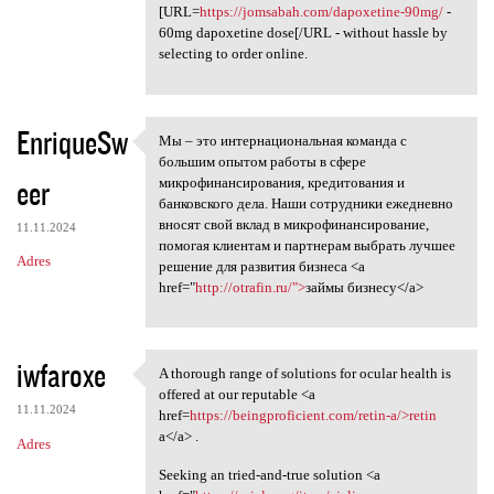
[URL=
https://jomsabah.com/dapoxetine-90mg/
-
60mg dapoxetine dose[/URL - without hassle by
selecting to order online.
EnriqueSw
Мы – это интернациональная команда с
Мы – это интернациональная
большим опытом работы в сфере
eer
микрофинансирования, кредитования и
банковского дела. Наши сотрудники ежедневно
вносят свой вклад в микрофинансирование,
11.11.2024
помогая клиентам и партнерам выбрать лучшее
Adres
решение для развития бизнеса <a
href="
http://otrafin.ru/">
займы бизнесу</a>
iwfaroxe
A thorough range of solutions for ocular health is
A thorough range of solutions
offered at our reputable <a
11.11.2024
href=
https://beingproficient.com/retin-a/>retin
a</a> .
Adres
Seeking an tried-and-true solution <a