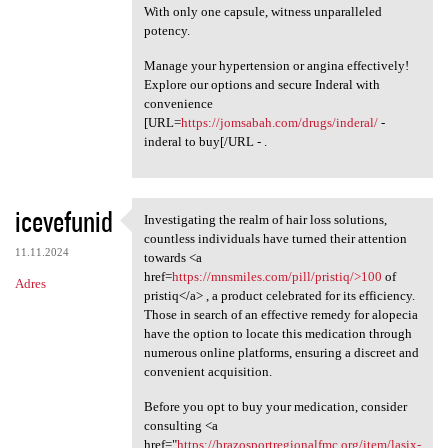
With only one capsule, witness unparalleled
potency.
Manage your hypertension or angina effectively!
Explore our options and secure Inderal with
convenience
[URL=
https://jomsabah.com/drugs/inderal/
-
inderal to buy[/URL - .
icevefunid
Investigating the realm of hair loss solutions,
Investigating the realm of
countless individuals have turned their attention
11.11.2024
towards <a
href=
https://mnsmiles.com/pill/pristiq/>100
of
Adres
pristiq</a> , a product celebrated for its efficiency.
Those in search of an effective remedy for alopecia
have the option to locate this medication through
numerous online platforms, ensuring a discreet and
convenient acquisition.
Before you opt to buy your medication, consider
consulting <a
href="
https://brazosportregionalfmc.org/item/lasix-