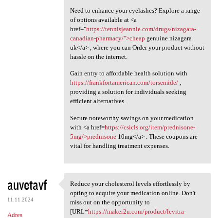
Need to enhance your eyelashes? Explore a range
of options available at <a
href="
https://tennisjeannie.com/drugs/nizagara-
canadian-pharmacy/">cheap
genuine nizagara
uk</a> , where you can Order your product without
hassle on the internet.
Gain entry to affordable health solution with
https://frankfortamerican.com/torsemide/
,
providing a solution for individuals seeking
efficient alternatives.
Secure noteworthy savings on your medication
with <a href=
https://csicls.org/item/prednisone-
5mg/>prednisone
10mg</a> . These coupons are
vital for handling treatment expenses.
auvetavf
Reduce your cholesterol levels effortlessly by
Reduce your cholesterol
opting to acquire your medication online. Don't
11.11.2024
miss out on the opportunity to
[URL=
https://maker2u.com/product/levitra-
Adres