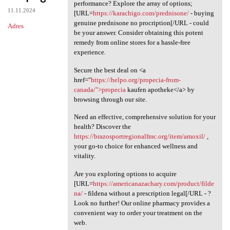
Looking for an affordable
performance? Explore the array of options;
11.11.2024
[URL=
https://karachigo.com/prednisone/
- buying
genuine prednisone no procription[/URL - could
Adres
be your answer. Consider obtaining this potent
remedy from online stores for a hassle-free
experience.
Secure the best deal on <a
href="
https://helpo.org/propecia-from-
canada/">propecia
kaufen apotheke</a> by
browsing through our site.
Need an effective, comprehensive solution for your
health? Discover the
https://brazosportregionalfmc.org/item/amoxil/
,
your go-to choice for enhanced wellness and
vitality.
Are you exploring options to acquire
[URL=
https://americanazachary.com/product/filde
na/
- fildena without a prescription legal[/URL - ?
Look no further! Our online pharmacy provides a
convenient way to order your treatment on the
web.