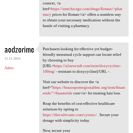
context, <a
href=
https://umichicago.com/drugs/flomax/>phar
macy
prices for flomax</a> offers a seamless way
to obtain your necessary medication without the
hassle of visiting a pharmacy.
aodzorime
Purchasers looking for effective yet budget-
Purchasers looking for
friendly menstrual cycle support can locate relief
11.11.2024
by choosing to buy
[URL=
https://a1sewcraft.com/item/doxycycline-
Adres
100mg/
- resistant to doxycycline[/URL - .
Visit our website to discover the <a
href="
https://brazosportregionalfmc.org/item/finast
eride/">finasteride
cost</a> for treating hair loss.
Reap the benefits of cost-effective healthcare
solutions by opting to
https://thecultivarte.com/cytotec/
. Secure your
dosage with simplicity today.
Now, secure your