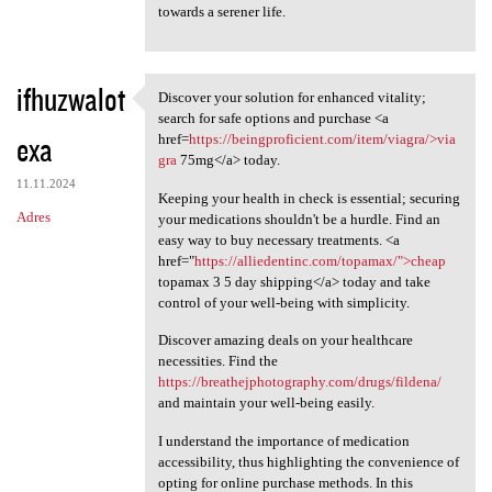
towards a serener life.
ifhuzwalot
Discover your solution for enhanced vitality;
Discover your solution for
search for safe options and purchase <a
exa
href=
https://beingproficient.com/item/viagra/>via
gra
75mg</a> today.
11.11.2024
Keeping your health in check is essential; securing
Adres
your medications shouldn't be a hurdle. Find an
easy way to buy necessary treatments. <a
href="
https://alliedentinc.com/topamax/">cheap
topamax 3 5 day shipping</a> today and take
control of your well-being with simplicity.
Discover amazing deals on your healthcare
necessities. Find the
https://breathejphotography.com/drugs/fildena/
and maintain your well-being easily.
I understand the importance of medication
accessibility, thus highlighting the convenience of
opting for online purchase methods. In this