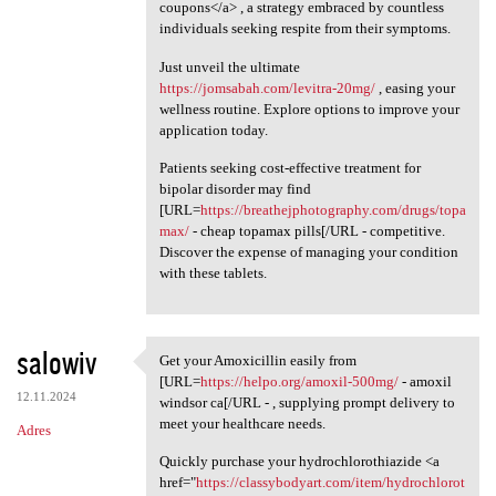
coupons</a> , a strategy embraced by countless
individuals seeking respite from their symptoms.
Just unveil the ultimate
https://jomsabah.com/levitra-20mg/
, easing your
wellness routine. Explore options to improve your
application today.
Patients seeking cost-effective treatment for
bipolar disorder may find
[URL=
https://breathejphotography.com/drugs/topa
max/
- cheap topamax pills[/URL - competitive.
Discover the expense of managing your condition
with these tablets.
salowiv
Get your Amoxicillin easily from
Get your Amoxicillin easily
[URL=
https://helpo.org/amoxil-500mg/
- amoxil
12.11.2024
windsor ca[/URL - , supplying prompt delivery to
meet your healthcare needs.
Adres
Quickly purchase your hydrochlorothiazide <a
href="
https://classybodyart.com/item/hydrochlorot