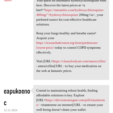
Adres
Your quest for affordable hydroxychloroquine ends
here. Discover the latest prices at <a
href="
https://mnsmiles.com/hydroxychloroquine-
400mg/">hydroxychloroquine
200mg</a> , your
preferred source for cost-effective healthcare
solutions.
Keep your lungs healthy and breathe easier!
Acquire your
https://texasrehabcenter.org/item/prednisone-
lowest-price/
today to control COPD symptoms
effectively.
Visit [URL=
https://classybodyart.com/amoxicillin/
- amoxicillin[/URL - to buy your medication on
the web at fantastic prices.
eapukoeno
Central to maintaining robust health, finding
Central to maintaining robust
affordable solutions is key. Explore
c
[URL=
https://driverstestingmi.com/pill/triamteren
e/
- triamterene on internet[/URL - to ensure your
well-being doesn’t drain your wallet.
12.11.2024