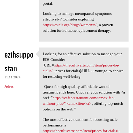
portal.
Looking to manage menopausal symptoms
effectively? Consider exploring
https://csicls.org/drugs/womenra/
, a proven
solution for hormone replacement therapy.
ezihsuppo
Looking for an effective solution to manage your
Looking for an effective
ED? Consider
stan
[URL=
https://thecultivarte.com/item/prices-for-
cialis/
- prices for cialis[/URL - - your go-to choice
for restoring well-being.
11.11.2024
Adres
"Quest for high-quality, affordable wound
treatment ends here: Uncover your solution with <a
href="
https://cafeorestaurant.com/tamoxifen-
without-pres/">tamoxifen</a>
, offering top-notch
options on the web."
The most effective treatment for boosting male
performance is
https://thecultivarte.com/item/prices-for-cialis/
.