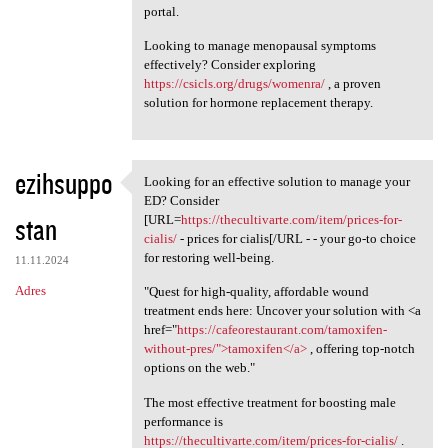
portal.
Looking to manage menopausal symptoms
effectively? Consider exploring
https://csicls.org/drugs/womenra/
, a proven
solution for hormone replacement therapy.
ezihsuppo
Looking for an effective solution to manage your
Looking for an effective
ED? Consider
stan
[URL=
https://thecultivarte.com/item/prices-for-
cialis/
- prices for cialis[/URL - - your go-to choice
for restoring well-being.
11.11.2024
Adres
"Quest for high-quality, affordable wound
treatment ends here: Uncover your solution with <a
href="
https://cafeorestaurant.com/tamoxifen-
without-pres/">tamoxifen</a>
, offering top-notch
options on the web."
The most effective treatment for boosting male
performance is
https://thecultivarte.com/item/prices-for-cialis/
.