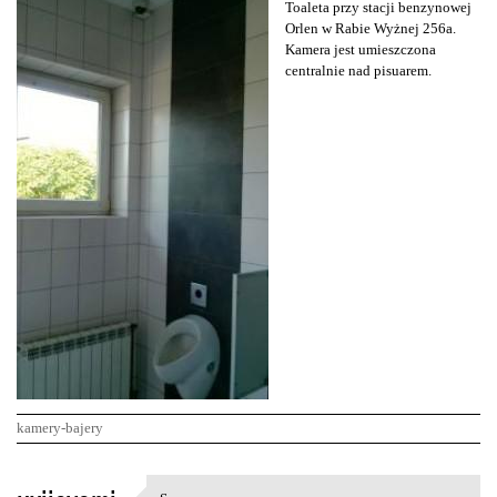
Toaleta przy stacji benzynowej
Orlen w Rabie Wyżnej 256a.
Kamera jest umieszczona
centralnie nad pisuarem.
kamery-bajery
K