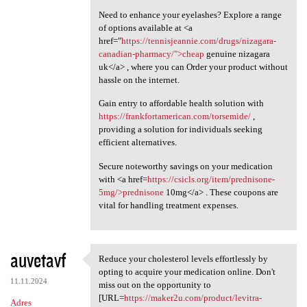
Need to enhance your eyelashes? Explore a range
of options available at <a
href="
https://tennisjeannie.com/drugs/nizagara-
canadian-pharmacy/">cheap
genuine nizagara
uk</a> , where you can Order your product without
hassle on the internet.
Gain entry to affordable health solution with
https://frankfortamerican.com/torsemide/
,
providing a solution for individuals seeking
efficient alternatives.
Secure noteworthy savings on your medication
with <a href=
https://csicls.org/item/prednisone-
5mg/>prednisone
10mg</a> . These coupons are
vital for handling treatment expenses.
auvetavf
Reduce your cholesterol levels effortlessly by
Reduce your cholesterol
opting to acquire your medication online. Don't
11.11.2024
miss out on the opportunity to
[URL=
https://maker2u.com/product/levitra-
Adres