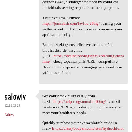
coupons</a> , a strategy embraced by countless
individuals seeking respite from their symptoms.
Just unveil the ultimate
https://jomsabah.com/levitra-20mg/
, easing your
wellness routine. Explore options to improve your
application today.
Patients seeking cost-effective treatment for
bipolar disorder may find
[URL=
https://breathejphotography.com/drugs/topa
max/
- cheap topamax pills[/URL - competitive.
Discover the expense of managing your condition
with these tablets.
salowiv
Get your Amoxicillin easily from
Get your Amoxicillin easily
[URL=
https://helpo.org/amoxil-500mg/
- amoxil
12.11.2024
windsor ca[/URL - , supplying prompt delivery to
meet your healthcare needs.
Adres
Quickly purchase your hydrochlorothiazide <a
href="
https://classybodyart.com/item/hydrochlorot