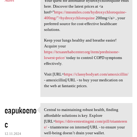
Adres
Your quest for affordable hydroxychloroquine ends
here. Discover the latest prices at <a
href="
https://mnsmiles.com/hydroxychloroquine-
400mg/">hydroxychloroquine
200mg</a> , your
preferred source for cost-effective healthcare
solutions.
Keep your lungs healthy and breathe easier!
Acquire your
https://texasrehabcenter.org/item/prednisone-
lowest-price/
today to control COPD symptoms
effectively.
Visit [URL=
https://classybodyart.com/amoxicillin/
- amoxicillin[/URL - to buy your medication on
the web at fantastic prices.
eapukoeno
Central to maintaining robust health, finding
Central to maintaining robust
affordable solutions is key. Explore
c
[URL=
https://driverstestingmi.com/pill/triamteren
e/
- triamterene on internet[/URL - to ensure your
well-being doesn’t drain your wallet.
12.11.2024