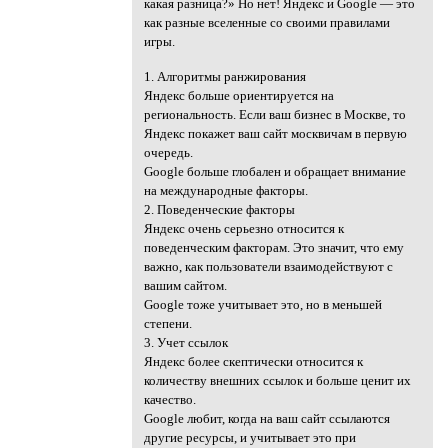
какая разница?» Но нет! Яндекс и Google — это
как разные вселенные со своими правилами
игры.
1. Алгоритмы ранжирования
Яндекс больше ориентируется на
региональность. Если ваш бизнес в Москве, то
Яндекс покажет ваш сайт москвичам в первую
очередь.
Google больше глобален и обращает внимание
на международные факторы.
2. Поведенческие факторы
Яндекс очень серьезно относится к
поведенческим факторам. Это значит, что ему
важно, как пользователи взаимодействуют с
вашим сайтом.
Google тоже учитывает это, но в меньшей
степени.
3. Учет ссылок
Яндекс более скептически относится к
количеству внешних ссылок и больше ценит их
качество.
Google любит, когда на ваш сайт ссылаются
другие ресурсы, и учитывает это при