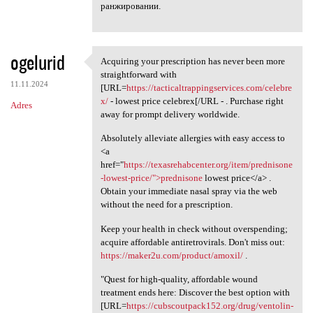
ранжировании.
ogelurid
Acquiring your prescription has never been more
Acquiring your prescription
straightforward with
11.11.2024
[URL=
https://tacticaltrappingservices.com/celebre
x/
- lowest price celebrex[/URL - . Purchase right
Adres
away for prompt delivery worldwide.
Absolutely alleviate allergies with easy access to
<a
href="
https://texasrehabcenter.org/item/prednisone
-lowest-price/">prednisone
lowest price</a> .
Obtain your immediate nasal spray via the web
without the need for a prescription.
Keep your health in check without overspending;
acquire affordable antiretrovirals. Don't miss out:
https://maker2u.com/product/amoxil/
.
"Quest for high-quality, affordable wound
treatment ends here: Discover the best option with
[URL=
https://cubscoutpack152.org/drug/ventolin-