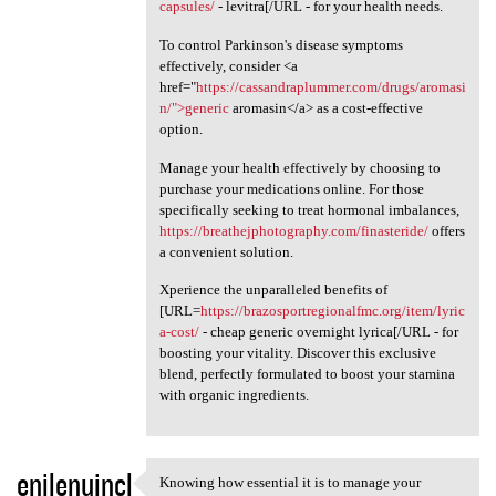
capsules/
- levitra[/URL - for your health needs.
To control Parkinson's disease symptoms
effectively, consider <a
href="
https://cassandraplummer.com/drugs/aromasi
n/">generic
aromasin</a> as a cost-effective
option.
Manage your health effectively by choosing to
purchase your medications online. For those
specifically seeking to treat hormonal imbalances,
https://breathejphotography.com/finasteride/
offers
a convenient solution.
Xperience the unparalleled benefits of
[URL=
https://brazosportregionalfmc.org/item/lyric
a-cost/
- cheap generic overnight lyrica[/URL - for
boosting your vitality. Discover this exclusive
blend, perfectly formulated to boost your stamina
with organic ingredients.
enilenujncl
Knowing how essential it is to manage your