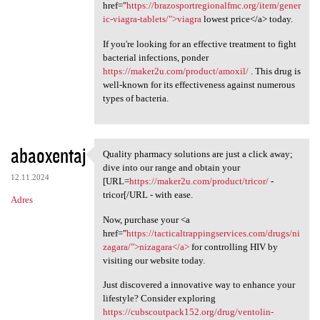
href="
https://brazosportregionalfmc.org/item/gener
ic-viagra-tablets/">viagra
lowest price</a> today.
If you're looking for an effective treatment to fight
bacterial infections, ponder
https://maker2u.com/product/amoxil/
. This drug is
well-known for its effectiveness against numerous
types of bacteria.
abaoxentaj
Quality pharmacy solutions are just a click away;
Quality pharmacy solutions
dive into our range and obtain your
12.11.2024
[URL=
https://maker2u.com/product/tricor/
-
tricor[/URL - with ease.
Adres
Now, purchase your <a
href="
https://tacticaltrappingservices.com/drugs/ni
zagara/">nizagara</a>
for controlling HIV by
visiting our website today.
Just discovered a innovative way to enhance your
lifestyle? Consider exploring
https://cubscoutpack152.org/drug/ventolin-