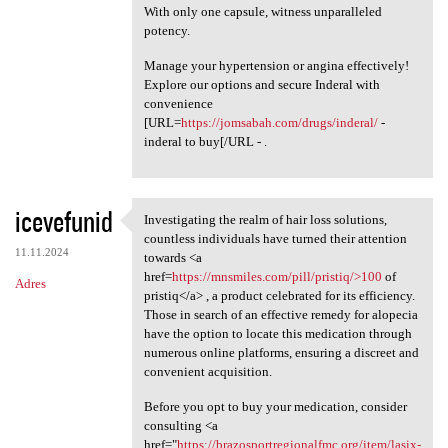
With only one capsule, witness unparalleled
potency.
Manage your hypertension or angina effectively!
Explore our options and secure Inderal with
convenience
[URL=
https://jomsabah.com/drugs/inderal/
-
inderal to buy[/URL - .
icevefunid
Investigating the realm of hair loss solutions,
Investigating the realm of
countless individuals have turned their attention
11.11.2024
towards <a
href=
https://mnsmiles.com/pill/pristiq/>100
of
Adres
pristiq</a> , a product celebrated for its efficiency.
Those in search of an effective remedy for alopecia
have the option to locate this medication through
numerous online platforms, ensuring a discreet and
convenient acquisition.
Before you opt to buy your medication, consider
consulting <a
href="
https://brazosportregionalfmc.org/item/lasix-