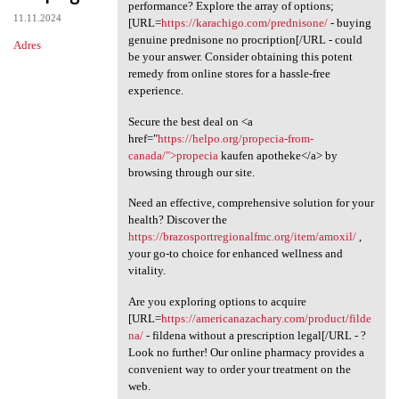
Looking for an affordable
performance? Explore the array of options;
11.11.2024
[URL=
https://karachigo.com/prednisone/
- buying
genuine prednisone no procription[/URL - could
Adres
be your answer. Consider obtaining this potent
remedy from online stores for a hassle-free
experience.
Secure the best deal on <a
href="
https://helpo.org/propecia-from-
canada/">propecia
kaufen apotheke</a> by
browsing through our site.
Need an effective, comprehensive solution for your
health? Discover the
https://brazosportregionalfmc.org/item/amoxil/
,
your go-to choice for enhanced wellness and
vitality.
Are you exploring options to acquire
[URL=
https://americanazachary.com/product/filde
na/
- fildena without a prescription legal[/URL - ?
Look no further! Our online pharmacy provides a
convenient way to order your treatment on the
web.