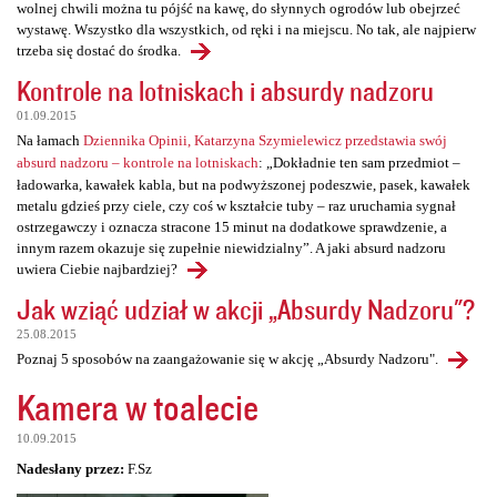
wolnej chwili można tu pójść na kawę, do słynnych ogrodów lub obejrzeć
wystawę. Wszystko dla wszystkich, od ręki i na miejscu. No tak, ale najpierw
trzeba się dostać do środka.
Kontrole na lotniskach i absurdy nadzoru
01.09.2015
Na łamach
Dziennika Opinii, Katarzyna Szymielewicz przedstawia swój
absurd nadzoru – kontrole na lotniskach
: „Dokładnie ten sam przedmiot –
ładowarka, kawałek kabla, but na podwyższonej podeszwie, pasek, kawałek
metalu gdzieś przy ciele, czy coś w kształcie tuby – raz uruchamia sygnał
ostrzegawczy i oznacza stracone 15 minut na dodatkowe sprawdzenie, a
innym razem okazuje się zupełnie niewidzialny”. A jaki absurd nadzoru
uwiera Ciebie najbardziej?
Jak wziąć udział w akcji „Absurdy Nadzoru"?
25.08.2015
Poznaj 5 sposobów na zaangażowanie się w akcję „Absurdy Nadzoru".
Kamera w toalecie
10.09.2015
Nadesłany przez:
F.Sz