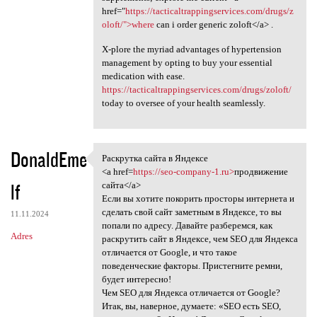
href="
https://tacticaltrappingservices.com/drugs/z
oloft/">where
can i order generic zoloft</a> .
X-plore the myriad advantages of hypertension
management by opting to buy your essential
medication with ease.
https://tacticaltrappingservices.com/drugs/zoloft/
today to oversee of your health seamlessly.
DonaldEme
Раскрутка сайта в Яндексе
Раскрутка сайта в Яндексе
<a href=
https://seo-company-1.ru>
продвижение
lf
сайта</a>
Если вы хотите покорить просторы интернета и
сделать свой сайт заметным в Яндексе, то вы
11.11.2024
попали по адресу. Давайте разберемся, как
Adres
раскрутить сайт в Яндексе, чем SEO для Яндекса
отличается от Google, и что такое
поведенческие факторы. Пристегните ремни,
будет интересно!
Чем SEO для Яндекса отличается от Google?
Итак, вы, наверное, думаете: «SEO есть SEO,