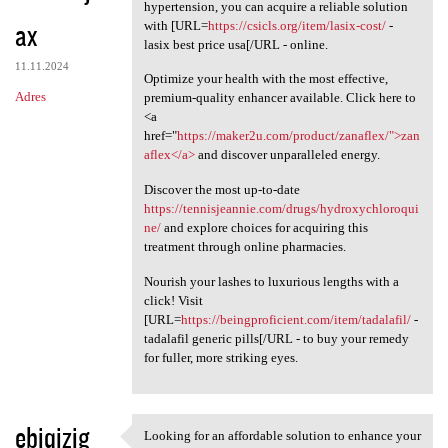
Knowing how essential it is
hypertension, you can acquire a reliable solution
ax
with [URL=
https://csicls.org/item/lasix-cost/
-
lasix best price usa[/URL - online.
11.11.2024
Optimize your health with the most effective,
Adres
premium-quality enhancer available. Click here to
<a
href="
https://maker2u.com/product/zanaflex/">zan
aflex</a>
and discover unparalleled energy.
Discover the most up-to-date
https://tennisjeannie.com/drugs/hydroxychloroqui
ne/
and explore choices for acquiring this
treatment through online pharmacies.
Nourish your lashes to luxurious lengths with a
click! Visit
[URL=
https://beingproficient.com/item/tadalafil/
-
tadalafil generic pills[/URL - to buy your remedy
for fuller, more striking eyes.
ebiqizig
Looking for an affordable solution to enhance your