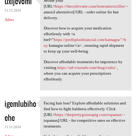
uxijevomi
Secure your
Secure your [URL=https:/
o
[URL=
https://thecultivarte.com/item/amoxicillin/
-
11.11.2024
m
amoxil alternitive[/URL - order online for fast
delivery.
Adres
e
Discover how to acquire your medication
n
effortlessly with <a
t
href="
https://profitplusfinancial.com/kamagra/">b
uy
kamagra online</a> , ensuring rapid shipment
a
to keep up your well-being.
r
Discover affordable treatments for impotence by
z
visiting
https://ad-visorads.com/drug/cialis/
,
e
where you can acquire your prescriptions
effortlessly.
igemlubiho
Facing hair loss? Explore affordable solutions and
Facing hair loss? Explore
find how to fight baldness effectively. Click
ehe
[URL=
https://theprettyguineapig.com/topamax/
-
topamax[/URL - for competitive rates on effective
treatments.
11.11.2024