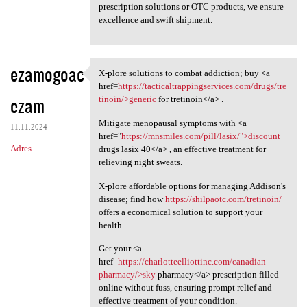
prescription solutions or OTC products, we ensure
excellence and swift shipment.
ezamogoac
X-plore solutions to combat addiction; buy <a
X-plore solutions to combat
href=
https://tacticaltrappingservices.com/drugs/tre
ezam
tinoin/>generic
for tretinoin</a> .
Mitigate menopausal symptoms with <a
11.11.2024
href="
https://mnsmiles.com/pill/lasix/">discount
Adres
drugs lasix 40</a> , an effective treatment for
relieving night sweats.
X-plore affordable options for managing Addison's
disease; find how
https://shilpaotc.com/tretinoin/
offers a economical solution to support your
health.
Get your <a
href=
https://charlotteelliottinc.com/canadian-
pharmacy/>sky
pharmacy</a> prescription filled
online without fuss, ensuring prompt relief and
effective treatment of your condition.