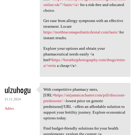
online-uk/">lasix</a>
for a risk-free and educated
choice.
Get ease from allergy symptoms with an effective
treatment. Locate
https://northtacomapediatricdental.com/lasix/
for
instant results.
Explore your options and obtain your
pharmaceutical needs easily <a
href=
https://breathejphotography.com/drugs/retin-
a/>retin
a cheap</a> .
ulzuhogu
With competitive pharmacy rates,
With competitive pharmacy
[URL=
https://airjamaicacharter.com/pill/discount-
11.11.2024
prednisone/
- lowest price on generic
prednisone[/URL - offers an affordable solution to
Adres
support your fertility journey. Explore economical
options today.
Find budget-friendly solutions for your health
supplements; explore the current <a