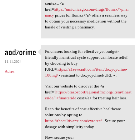
context, <a
href=
https://umichicago.com/drugs/flomax/>phar
macy
prices for flomax</a> offers a seamless way
to obtain your necessary medication without the
hassle of visiting a pharmacy.
aodzorime
Purchasers looking for effective yet budget-
Purchasers looking for
friendly menstrual cycle support can locate relief
11.11.2024
by choosing to buy
[URL=
https://a1sewcraft.com/item/doxycycline-
Adres
100mg/
- resistant to doxycycline[/URL - .
Visit our website to discover the <a
href="
https://brazosportregionalfmc.org/item/finast
eride/">finasteride
cost</a> for treating hair loss.
Reap the benefits of cost-effective healthcare
solutions by opting to
https://thecultivarte.com/cytotec/
. Secure your
dosage with simplicity today.
Now, secure your