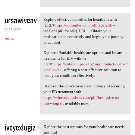
ursawiveav
Explore effective remedies for heartburn with
Explore effective remedies
[URL=
https://mnsmiles.com/pill/tadalafil/
-
11.11.2024
tadalafil pill for sale[/URL - . Obtain your
medication conveniently and begin your journey
Adres
to comfort.
X-plore affordable healthcare options and locate
treatments for HIV with <a
href="
https://cubscoutpack152.org/product/cialis/"
>cialis</a>
, offering a cost-effective solution to
treat your condition effectively.
Discover the convenience and privacy of securing
your ED treatment with
https://winterssolutions.com/pill/best-price-on-
line-viagra/
, available now.
iveyexlugiz
X-plore the best options for your healthcare needs
X-plore the best options for
and find