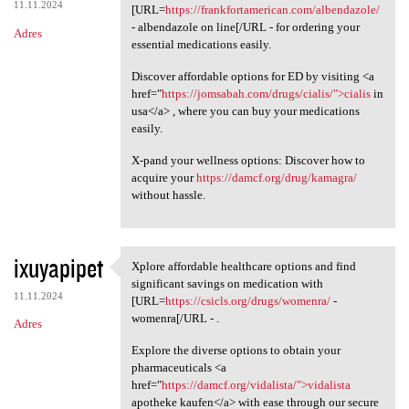
11.11.2024
[URL=
https://frankfortamerican.com/albendazole/
- albendazole on line[/URL - for ordering your
Adres
essential medications easily.
Discover affordable options for ED by visiting <a
href="
https://jomsabah.com/drugs/cialis/">cialis
in
usa</a> , where you can buy your medications
easily.
X-pand your wellness options: Discover how to
acquire your
https://damcf.org/drug/kamagra/
without hassle.
ixuyapipet
Xplore affordable healthcare options and find
Xplore affordable healthcare
significant savings on medication with
11.11.2024
[URL=
https://csicls.org/drugs/womenra/
-
womenra[/URL - .
Adres
Explore the diverse options to obtain your
pharmaceuticals <a
href="
https://damcf.org/vidalista/">vidalista
apotheke kaufen</a> with ease through our secure