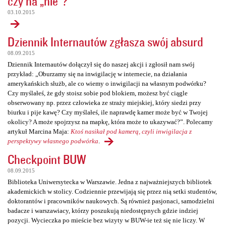
czy na „nie”?
03.10.2015
Dziennik Internautów zgłasza swój absurd
08.09.2015
Dziennik Internautów dołączył się do naszej akcji i zgłosił nam swój
przykład: „Oburzamy się na inwigilację w internecie, na działania
amerykańskich służb, ale co wiemy o inwigilacji na własnym podwórku?
Czy myślałeś, że gdy stoisz sobie pod blokiem, możesz być ciągle
obserwowany np. przez człowieka ze straży miejskiej, który siedzi przy
biurku i pije kawę? Czy myślałeś, ile naprawdę kamer może być w Twojej
okolicy? A może spojrzysz na mapkę, która może to ukazywać?”. Polecamy
artykuł Marcina Maja:
Ktoś nasikał pod kamerą, czyli inwigilacja z
perspektywy własnego podwórka
.
Checkpoint BUW
08.09.2015
Biblioteka Uniwersytecka w Warszawie. Jedna z najważniejszych bibliotek
akademickich w stolicy. Codziennie przewijają się przez nią setki studentów,
doktorantów i pracowników naukowych. Są również pasjonaci, samodzielni
badacze i warszawiacy, którzy poszukują niedostępnych gdzie indziej
pozycji. Wycieczka po mieście bez wizyty w BUW-ie też się nie liczy. W