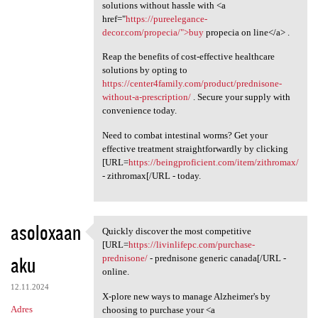
solutions without hassle with <a
href="
https://pureelegance-
decor.com/propecia/">buy
propecia on line</a> .
Reap the benefits of cost-effective healthcare
solutions by opting to
https://center4family.com/product/prednisone-
without-a-prescription/
. Secure your supply with
convenience today.
Need to combat intestinal worms? Get your
effective treatment straightforwardly by clicking
[URL=
https://beingproficient.com/item/zithromax/
- zithromax[/URL - today.
asoloxaan
Quickly discover the most competitive
Quickly discover the most
[URL=
https://livinlifepc.com/purchase-
aku
prednisone/
- prednisone generic canada[/URL -
online.
12.11.2024
X-plore new ways to manage Alzheimer's by
Adres
choosing to purchase your <a