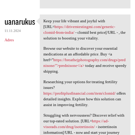
uanarukus
Keep your life vibrant and joyful with
Keep your life vibrant and
[URL=
https://driverstestingmi.com/generic-
11.11.2024
clomid-from-india/
- clomid best price[/URL - , the
solution to boosting your vitality.
Adres
Browse our website to discover your essential
medications at an affordable price. Buy <a
href="
https://breathejphotography.com/drugs/pred
nisone/">prednisone</a>
today and receive speedy
shipping.
Researching your options for treating fertility
issues?
https://profitplusfinancial.com/item/clomid/
offers
detailed insights. Explore how this solution can
assist in improving fertility.
Struggling with nervousness? Discover relief with
our top-rated solution. [URL=
https://ad-
visorads.com/drug/isotretinoin/
- isotretinoin
information[/URL - now and start your journey