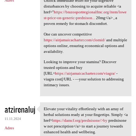
Adres
Unlock immediate relief for your digestive
disturbances by choosing to acquire reliable <a
href="
https://brazosportregionalfmc.org/item/lowe
st-price-on-generic-prednison...
20mg</a> , a
proven remedy for stomach discomfort.
One can uncover competitive
https://airjamaicacharter.com/clomid/
and multiple
options online, ensuring economical options and
availability.
Looking to improve your stamina? Discover
trusted options and buy
[URL=
https://airjamaicacharter.com/viagra/
-
viagra cost[/URL - —your solution to addressing
intimacy issues.
atzirenaluj
Elevate your vitality effortlessly with an array of
Elevate your vitality
herbal solutions ready at your fingertips. Simply <a
11.11.2024
href=
https://damcf.org/prednisone/>by
prednisone
w not prescription</a> to start a journey towards
Adres
enhanced health and wellbeing.