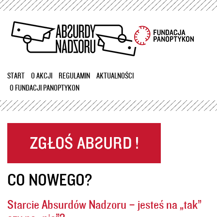
Przejdź
do
treści
START
O AKCJI
REGULAMIN
AKTUALNOŚCI
O FUNDACJI PANOPTYKON
CO NOWEGO?
Starcie Absurdów Nadzoru – jesteś na „tak”