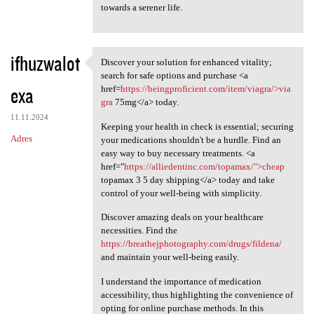
towards a serener life.
ifhuzwalot
Discover your solution for enhanced vitality;
Discover your solution for
search for safe options and purchase <a
exa
href=
https://beingproficient.com/item/viagra/>via
gra
75mg</a> today.
11.11.2024
Keeping your health in check is essential; securing
Adres
your medications shouldn't be a hurdle. Find an
easy way to buy necessary treatments. <a
href="
https://alliedentinc.com/topamax/">cheap
topamax 3 5 day shipping</a> today and take
control of your well-being with simplicity.
Discover amazing deals on your healthcare
necessities. Find the
https://breathejphotography.com/drugs/fildena/
and maintain your well-being easily.
I understand the importance of medication
accessibility, thus highlighting the convenience of
opting for online purchase methods. In this