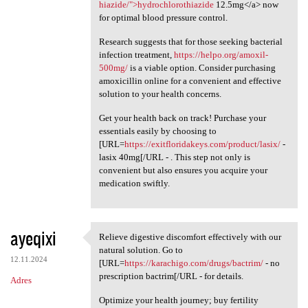
hiazide/">hydrochlorothiazide
12.5mg</a> now
for optimal blood pressure control.
Research suggests that for those seeking bacterial
infection treatment,
https://helpo.org/amoxil-
500mg/
is a viable option. Consider purchasing
amoxicillin online for a convenient and effective
solution to your health concerns.
Get your health back on track! Purchase your
essentials easily by choosing to
[URL=
https://exitfloridakeys.com/product/lasix/
-
lasix 40mg[/URL - . This step not only is
convenient but also ensures you acquire your
medication swiftly.
ayeqixi
Relieve digestive discomfort effectively with our
Relieve digestive discomfort
natural solution. Go to
12.11.2024
[URL=
https://karachigo.com/drugs/bactrim/
- no
prescription bactrim[/URL - for details.
Adres
Optimize your health journey; buy fertility