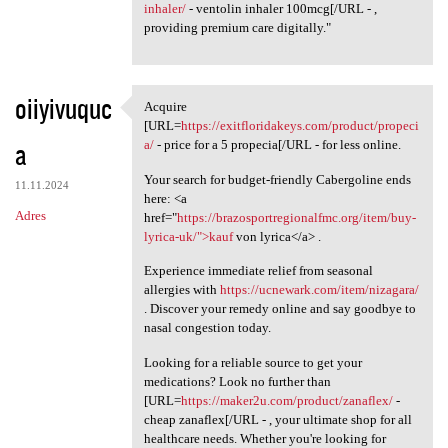
inhaler/
- ventolin inhaler 100mcg[/URL - ,
providing premium care digitally."
oiiyivuquc
Acquire
Acquire [URL=https:/
[URL=
https://exitfloridakeys.com/product/propeci
a
a/
- price for a 5 propecia[/URL - for less online.
Your search for budget-friendly Cabergoline ends
11.11.2024
here: <a
Adres
href="
https://brazosportregionalfmc.org/item/buy-
lyrica-uk/">kauf
von lyrica</a> .
Experience immediate relief from seasonal
allergies with
https://ucnewark.com/item/nizagara/
. Discover your remedy online and say goodbye to
nasal congestion today.
Looking for a reliable source to get your
medications? Look no further than
[URL=
https://maker2u.com/product/zanaflex/
-
cheap zanaflex[/URL - , your ultimate shop for all
healthcare needs. Whether you're looking for