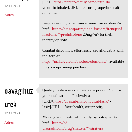
Please consider the option to
[URL=
https://center4family.com/ventolin/
-
12.11.2024
ventolin inhaler[/URL - , ensuring superior health
outcomes.
Adres
People seeking relief from eczema can explore <a
href="
https://brazosportregionalfmc.org/item/pred
nisolone/">prednisolone
20mg</a> for their
therapy options.
Combat discomfort effortlessly and affordably with
the help of
https://maker2u.com/product/clonidine/
, available
for your upcoming purchase.
oavagihuz
Quality medications at matchless prices! Purchase
Quality medications at
your medication effortlessly at
utek
[URL=
https://coastal-ims.com/drug/lasix/
-
lasix[/URL - . Your health, our priority.
12.11.2024
Manage your health efficiently by opting to <a
Adres
href="
https://ad-
visorads.com/drug/strattera/">strattera