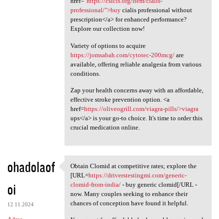
href="
https://csicls.org/item/cialis-
professional/">buy
cialis professional without
prescription</a> for enhanced performance?
Explore our collection now!
Variety of options to acquire
https://jomsabah.com/cytotec-200mcg/
are
available, offering reliable analgesia from various
conditions.
Zap your health concerns away with an affordable,
effective stroke prevention option. <a
href=
https://oliveogrill.com/viagra-pills/>viagra
ups</a> is your go-to choice. It's time to order this
crucial medication online.
ohadolaof
Obtain Clomid at competitive rates; explore the
Obtain Clomid at competitive
[URL=
https://driverstestingmi.com/generic-
oi
clomid-from-india/
- buy generic clomid[/URL -
now. Many couples seeking to enhance their
chances of conception have found it helpful.
12.11.2024