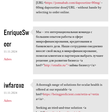
[URL=
https://jomsabah.com/dapoxetine-90mg/
-
60mg dapoxetine dose[/URL - without hassle by
selecting to order online.
EnriqueSw
Мы – это интернациональная команда с
Мы – это интернациональная
большим опытом работы в сфере
eer
микрофинансирования, кредитования и
банковского дела. Наши сотрудники ежедневно
вносят свой вклад в микрофинансирование,
11.11.2024
помогая клиентам и партнерам выбрать лучшее
Adres
решение для развития бизнеса <a
href="
http://otrafin.ru/">
займы бизнесу</a>
iwfaroxe
A thorough range of solutions for ocular health is
A thorough range of solutions
offered at our reputable <a
11.11.2024
href=
https://beingproficient.com/retin-a/>retin
a</a> .
Adres
Seeking an tried-and-true solution <a